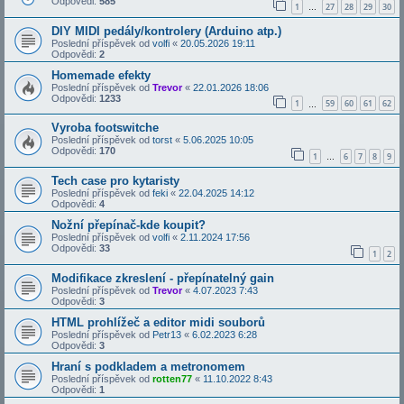
Odpovědi:
585
1
27
28
29
30
…
DIY MIDI pedály/kontrolery (Arduino atp.)
Poslední příspěvek od
volfi
«
20.05.2026 19:11
Odpovědi:
2
Homemade efekty
Poslední příspěvek od
Trevor
«
22.01.2026 18:06
Odpovědi:
1233
1
59
60
61
62
…
Vyroba footswitche
Poslední příspěvek od
torst
«
5.06.2025 10:05
Odpovědi:
170
1
6
7
8
9
…
Tech case pro kytaristy
Poslední příspěvek od
feki
«
22.04.2025 14:12
Odpovědi:
4
Nožní přepínač-kde koupit?
Poslední příspěvek od
volfi
«
2.11.2024 17:56
Odpovědi:
33
1
2
Modifikace zkreslení - přepínatelný gain
Poslední příspěvek od
Trevor
«
4.07.2023 7:43
Odpovědi:
3
HTML prohlížeč a editor midi souborů
Poslední příspěvek od
Petr13
«
6.02.2023 6:28
Odpovědi:
3
Hraní s podkladem a metronomem
Poslední příspěvek od
rotten77
«
11.10.2022 8:43
Odpovědi:
1