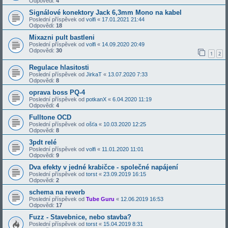
Odpovědi:
4
Signálové konektory Jack 6,3mm Mono na kabel
Poslední příspěvek od
volfi
«
17.01.2021 21:44
Odpovědi:
18
Mixazni pult bastleni
Poslední příspěvek od
volfi
«
14.09.2020 20:49
Odpovědi:
30
1
2
Regulace hlasitosti
Poslední příspěvek od
JirkaT
«
13.07.2020 7:33
Odpovědi:
8
oprava boss PQ-4
Poslední příspěvek od
potkanX
«
6.04.2020 11:19
Odpovědi:
4
Fulltone OCD
Poslední příspěvek od
ošťa
«
10.03.2020 12:25
Odpovědi:
8
3pdt relé
Poslední příspěvek od
volfi
«
11.01.2020 11:01
Odpovědi:
9
Dva efekty v jedné krabičce - společné napájení
Poslední příspěvek od
torst
«
23.09.2019 16:15
Odpovědi:
2
schema na reverb
Poslední příspěvek od
Tube Guru
«
12.06.2019 16:53
Odpovědi:
17
Fuzz - Stavebnice, nebo stavba?
Poslední příspěvek od
torst
«
15.04.2019 8:31