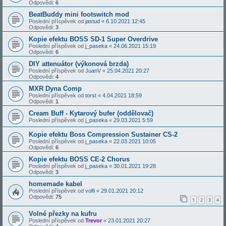
Odpovědi:
6
BeatBuddy mini footswitch mod
Poslední příspěvek od
jastud
«
6.10.2021 12:45
Odpovědi:
3
Kopie efektu BOSS SD-1 Super Overdrive
Poslední příspěvek od
j_paseka
«
24.06.2021 15:19
Odpovědi:
6
DIY attenuátor (výkonová brzda)
Poslední příspěvek od
JuanV
«
25.04.2021 20:27
Odpovědi:
4
MXR Dyna Comp
Poslední příspěvek od
torst
«
4.04.2021 18:59
Odpovědi:
1
Cream Buff - Kytarový bufer (oddělovač)
Poslední příspěvek od
j_paseka
«
29.03.2021 5:59
Kopie efektu Boss Compression Sustainer CS-2
Poslední příspěvek od
j_paseka
«
22.03.2021 10:05
Odpovědi:
6
Kopie efektu BOSS CE-2 Chorus
Poslední příspěvek od
j_paseka
«
30.01.2021 19:28
Odpovědi:
3
homemade kabel
Poslední příspěvek od
volfi
«
29.01.2021 20:12
Odpovědi:
75
1
2
3
4
Volné přezky na kufru
Poslední příspěvek od
Trevor
«
23.01.2021 20:27