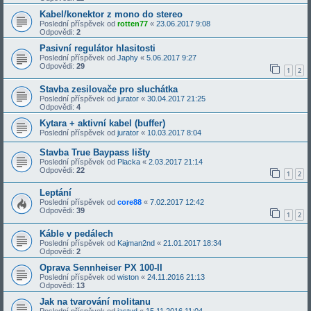
Kabel/konektor z mono do stereo
Poslední příspěvek od
rotten77
«
23.06.2017 9:08
Odpovědi:
2
Pasivní regulátor hlasitosti
Poslední příspěvek od
Japhy
«
5.06.2017 9:27
Odpovědi:
29
1
2
Stavba zesilovače pro sluchátka
Poslední příspěvek od
jurator
«
30.04.2017 21:25
Odpovědi:
4
Kytara + aktivní kabel (buffer)
Poslední příspěvek od
jurator
«
10.03.2017 8:04
Stavba True Baypass lišty
Poslední příspěvek od
Placka
«
2.03.2017 21:14
Odpovědi:
22
1
2
Leptání
Poslední příspěvek od
core88
«
7.02.2017 12:42
Odpovědi:
39
1
2
Káble v pedálech
Poslední příspěvek od
Kajman2nd
«
21.01.2017 18:34
Odpovědi:
2
Oprava Sennheiser PX 100-II
Poslední příspěvek od
wiston
«
24.11.2016 21:13
Odpovědi:
13
Jak na tvarování molitanu
Poslední příspěvek od
jastud
«
15.11.2016 11:04