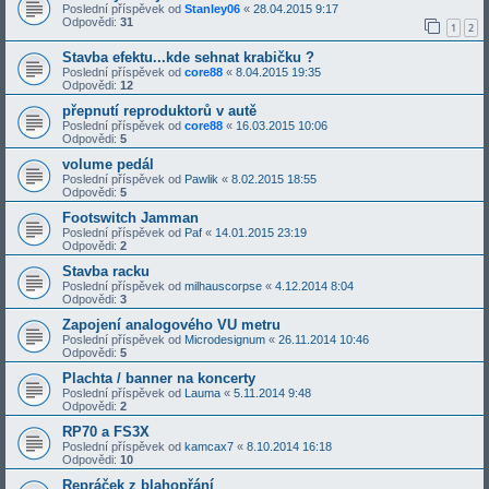
Poslední příspěvek od
Stanley06
«
28.04.2015 9:17
Odpovědi:
31
1
2
Stavba efektu...kde sehnat krabičku ?
Poslední příspěvek od
core88
«
8.04.2015 19:35
Odpovědi:
12
přepnutí reproduktorů v autě
Poslední příspěvek od
core88
«
16.03.2015 10:06
Odpovědi:
5
volume pedál
Poslední příspěvek od
Pawlik
«
8.02.2015 18:55
Odpovědi:
5
Footswitch Jamman
Poslední příspěvek od
Paf
«
14.01.2015 23:19
Odpovědi:
2
Stavba racku
Poslední příspěvek od
milhauscorpse
«
4.12.2014 8:04
Odpovědi:
3
Zapojení analogového VU metru
Poslední příspěvek od
Microdesignum
«
26.11.2014 10:46
Odpovědi:
5
Plachta / banner na koncerty
Poslední příspěvek od
Lauma
«
5.11.2014 9:48
Odpovědi:
2
RP70 a FS3X
Poslední příspěvek od
kamcax7
«
8.10.2014 16:18
Odpovědi:
10
Repráček z blahopřání