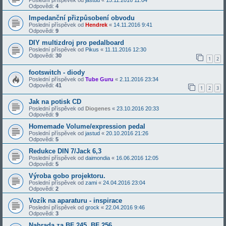
Odpovědi:
4
Impedanční přizpůsobení obvodu
Poslední příspěvek od
Hendrek
«
14.11.2016 9:41
Odpovědi:
9
DIY multizdroj pro pedalboard
Poslední příspěvek od
Pikus
«
11.11.2016 12:30
Odpovědi:
30
1
2
footswitch - diody
Poslední příspěvek od
Tube Guru
«
2.11.2016 23:34
Odpovědi:
41
1
2
3
Jak na potisk CD
Poslední příspěvek od
Diogenes
«
23.10.2016 20:33
Odpovědi:
9
Homemade Volume/expression pedal
Poslední příspěvek od
jastud
«
20.10.2016 21:26
Odpovědi:
5
Redukce DIN 7/Jack 6,3
Poslední příspěvek od
daimondia
«
16.06.2016 12:05
Odpovědi:
5
Výroba gobo projektoru.
Poslední příspěvek od
zami
«
24.04.2016 23:04
Odpovědi:
2
Vozík na aparaturu - inspirace
Poslední příspěvek od
grock
«
22.04.2016 9:46
Odpovědi:
3
Nahrada za BF 245, BF 256