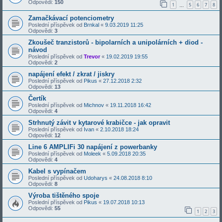
Odpovědi:
150
1
5
6
7
8
…
Zamačkávací potenciometry
Poslední příspěvek od
Brnkal
«
9.03.2019 11:25
Odpovědi:
3
Zkoušeč tranzistorů - bipolarních a unipolárních + diod -
návod
Poslední příspěvek od
Trevor
«
19.02.2019 19:55
Odpovědi:
2
napájení efekt / zkrat / jiskry
Poslední příspěvek od
Pikus
«
27.12.2018 2:32
Odpovědi:
13
Čertík
Poslední příspěvek od
Michnov
«
19.11.2018 16:42
Odpovědi:
4
Strhnutý závit v kytarové krabičce - jak opravit
Poslední příspěvek od
Ivan
«
2.10.2018 18:24
Odpovědi:
12
Line 6 AMPLIFi 30 napájení z powerbanky
Poslední příspěvek od
Moleek
«
5.09.2018 20:35
Odpovědi:
4
Kabel s vypínačem
Poslední příspěvek od
Udoharys
«
24.08.2018 8:10
Odpovědi:
8
Výroba tištěného spoje
Poslední příspěvek od
Pikus
«
19.07.2018 10:13
Odpovědi:
55
1
2
3