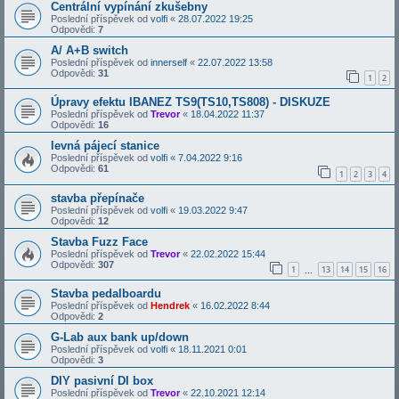
Centrální vypínání zkušebny
Poslední příspěvek od
volfi
«
28.07.2022 19:25
Odpovědi:
7
A/ A+B switch
Poslední příspěvek od
innerself
«
22.07.2022 13:58
Odpovědi:
31
1
2
Úpravy efektu IBANEZ TS9(TS10,TS808) - DISKUZE
Poslední příspěvek od
Trevor
«
18.04.2022 11:37
Odpovědi:
16
levná pájecí stanice
Poslední příspěvek od
volfi
«
7.04.2022 9:16
Odpovědi:
61
1
2
3
4
stavba přepínače
Poslední příspěvek od
volfi
«
19.03.2022 9:47
Odpovědi:
12
Stavba Fuzz Face
Poslední příspěvek od
Trevor
«
22.02.2022 15:44
Odpovědi:
307
1
13
14
15
16
…
Stavba pedalboardu
Poslední příspěvek od
Hendrek
«
16.02.2022 8:44
Odpovědi:
2
G-Lab aux bank up/down
Poslední příspěvek od
volfi
«
18.11.2021 0:01
Odpovědi:
3
DIY pasivní DI box
Poslední příspěvek od
Trevor
«
22.10.2021 12:14