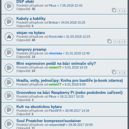
DSP efekt
Poslední příspěvek od
Pikus
«
7.05.2018 22:43
Odpovědi:
35
1
2
Kabely a kablíky
Poslední příspěvek od
Brnkal
«
24.04.2018 15:25
Odpovědi:
6
stojan na kytaru
Poslední příspěvek od
Rockchild
«
31.03.2018 12:23
Odpovědi:
48
1
2
3
lampovy preamp
Poslední příspěvek od
cherreda
«
31.01.2018 12:49
Odpovědi:
14
Mini expression pedál na bázi snímače síly?
Poslední příspěvek od
rotten77
«
9.01.2018 19:18
Odpovědi:
24
1
2
Hradla, volty, jednočipy: Kniha pro bastlíře (e-book zdarma)
Poslední příspěvek od
rotten77
«
6.01.2018 8:59
Groovebox na bázi Raspberry Pi (nebo podobném zařízení)
Poslední příspěvek od
Pikus
«
18.11.2017 10:26
Odpovědi:
3
Kufr na akustickou kytaru
Poslední příspěvek od
FloxiSFR
«
28.08.2017 14:34
Odpovědi:
5
Soul Preatcher kompresor/sustainer
Poslední příspěvek od
respectdejff
«
29.06.2017 20:05
Odpovědi:
11