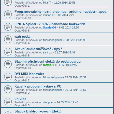
Poslední příspěvek od
MilanT
«
11.09.2014 20:58
Odpovědi:
1
Programovatelny nozni prepinac - arduino, rapsberr, apod.
Poslední příspěvek od
muflon
«
13.08.2014 7:29
Odpovědi:
18
LINE 6 Spider IV 30W - handmade footswitch
Poslední příspěvek od
Stanley06
«
6.08.2014 16:30
Odpovědi:
8
wah pedal
Poslední příspěvek od
Microdesignum
«
5.08.2014 13:09
Odpovědi:
4
Aktivní audiosměšovač - tipy?
Poslední příspěvek od
simiruz
«
21.07.2014 5:46
Odpovědi:
8
Stabilní přichycení efektů do pedalboardu
Poslední příspěvek od
rotten77
«
11.06.2014 8:46
Odpovědi:
10
DYI MIDI Kontroler
Poslední příspěvek od
Microdesignum
«
15.05.2014 23:32
Odpovědi:
2
Kabel k propojení kytary s PC
Poslední příspěvek od
Microdesignum
«
26.03.2014 13:57
Odpovědi:
2
univibe
Poslední příspěvek od
designer
«
14.03.2014 19:43
Odpovědi:
3
Stavba Elektronkových Efektů