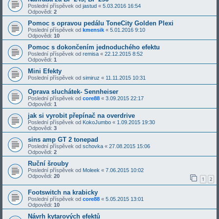
Poslední příspěvek od
jastud
«
5.03.2016 16:54
Odpovědi:
2
Pomoc s opravou pedálu ToneCity Golden Plexi
Poslední příspěvek od
kmensik
«
5.01.2016 9:10
Odpovědi:
10
Pomoc s dokončením jednoduchého efektu
Poslední příspěvek od
remisa
«
22.12.2015 8:52
Odpovědi:
1
Mini Efekty
Poslední příspěvek od
simiruz
«
11.11.2015 10:31
Oprava sluchátek- Sennheiser
Poslední příspěvek od
core88
«
3.09.2015 22:17
Odpovědi:
1
jak si vyrobit přepínač na overdrive
Poslední příspěvek od
KokoJumbo
«
1.09.2015 19:30
Odpovědi:
3
sins amp GT 2 tonepad
Poslední příspěvek od
schovka
«
27.08.2015 15:06
Odpovědi:
2
Ruční šrouby
Poslední příspěvek od
Moleek
«
7.06.2015 10:02
Odpovědi:
20
1
2
Footswitch na krabicky
Poslední příspěvek od
core88
«
5.05.2015 13:01
Odpovědi:
10
Návrh kytarových efektů