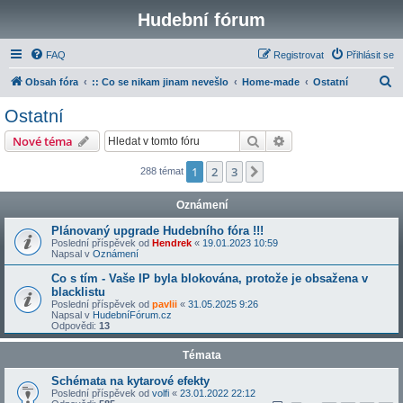
Hudební fórum
FAQ
Registrovat
Přihlásit se
H
Obsah fóra
:: Co se nikam jinam nevešlo
Home-made
Ostatní
l
Ostatní
e
Hledat
Pokročilé hledání
Nové téma
d
a
1
2
3
Další
288 témat
t
Oznámení
Plánovaný upgrade Hudebního fóra !!!
Poslední příspěvek od
Hendrek
«
19.01.2023 10:59
Napsal v
Oznámení
Co s tím - Vaše IP byla blokována, protože je obsažena v
blacklistu
Poslední příspěvek od
pavlii
«
31.05.2025 9:26
Napsal v
HudebníFórum.cz
Odpovědi:
13
Témata
Schémata na kytarové efekty
Poslední příspěvek od
volfi
«
23.01.2022 22:12