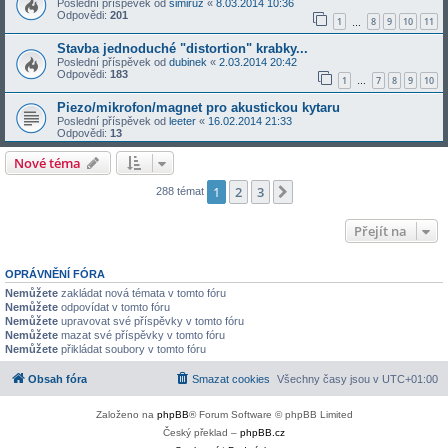
Poslední příspěvek od
simiruz
«
8.03.2014 10:36
Odpovědi:
201
1
8
9
10
11
…
Stavba jednoduché "distortion" krabky...
Poslední příspěvek od
dubinek
«
2.03.2014 20:42
Odpovědi:
183
1
7
8
9
10
…
Piezo/mikrofon/magnet pro akustickou kytaru
Poslední příspěvek od
leeter
«
16.02.2014 21:33
Odpovědi:
13
Nové téma
1
2
3
Další
288 témat
Přejít na
OPRÁVNĚNÍ FÓRA
Nemůžete
zakládat nová témata v tomto fóru
Nemůžete
odpovídat v tomto fóru
Nemůžete
upravovat své příspěvky v tomto fóru
Nemůžete
mazat své příspěvky v tomto fóru
Nemůžete
přikládat soubory v tomto fóru
Obsah fóra
Smazat cookies
Všechny časy jsou v
UTC+01:00
Založeno na
phpBB
® Forum Software © phpBB Limited
Český překlad –
phpBB.cz