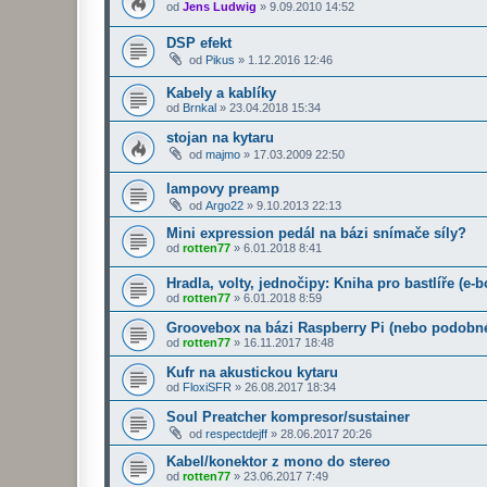
od
Jens Ludwig
»
9.09.2010 14:52
DSP efekt
od
Pikus
»
1.12.2016 12:46
Kabely a kablíky
od
Brnkal
»
23.04.2018 15:34
stojan na kytaru
od
majmo
»
17.03.2009 22:50
lampovy preamp
od
Argo22
»
9.10.2013 22:13
Mini expression pedál na bázi snímače síly?
od
rotten77
»
6.01.2018 8:41
Hradla, volty, jednočipy: Kniha pro bastlíře (e
od
rotten77
»
6.01.2018 8:59
Groovebox na bázi Raspberry Pi (nebo podobné
od
rotten77
»
16.11.2017 18:48
Kufr na akustickou kytaru
od
FloxiSFR
»
26.08.2017 18:34
Soul Preatcher kompresor/sustainer
od
respectdejff
»
28.06.2017 20:26
Kabel/konektor z mono do stereo
od
rotten77
»
23.06.2017 7:49