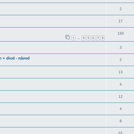
2
17
150
1
4
5
6
7
8
…
3
h + diod - návod
2
13
4
12
4
8
55