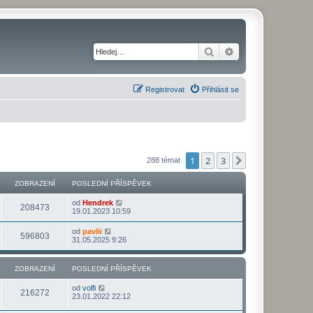
Hledat
Pokročilé hledání
Registrovat
Přihlásit se
1
2
3
Další
288 témat
ZOBRAZENÍ
POSLEDNÍ PŘÍSPĚVEK
od
Hendrek
208473
19.01.2023 10:59
od
pavlii
596803
31.05.2025 9:26
ZOBRAZENÍ
POSLEDNÍ PŘÍSPĚVEK
od
volfi
216272
23.01.2022 22:12