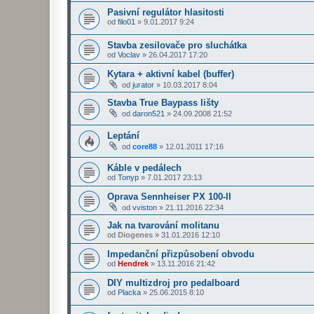
Pasivní regulátor hlasitosti
od
filo01
»
9.01.2017 9:24
Stavba zesilovače pro sluchátka
od
Voclav
»
26.04.2017 17:20
Kytara + aktivní kabel (buffer)
od
jurator
»
10.03.2017 8:04
Stavba True Baypass lišty
od
daron521
»
24.09.2008 21:52
Leptání
od
core88
»
12.01.2011 17:16
Káble v pedálech
od
Tonyp
»
7.01.2017 23:13
Oprava Sennheiser PX 100-II
od
vviston
»
21.11.2016 22:34
Jak na tvarování molitanu
od
Diogenes
»
31.01.2016 12:10
Impedanční přizpůsobení obvodu
od
Hendrek
»
13.11.2016 21:42
DIY multizdroj pro pedalboard
od
Placka
»
25.06.2015 8:10