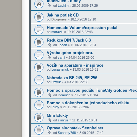
footswitch - diody
od
Lachim
»
28.02.2009 17:29
Jak na potisk CD
od
Diogenes
»
18.10.2016 12:10
Homemade Volume/expression pedal
od
moravlu
»
19.10.2016 22:43
Redukce DIN 7/Jack 6,3
od
Jacob
»
15.06.2016 17:51
Výroba gobo projektoru.
od
zami
»
24.04.2016 23:00
Vozík na aparaturu - inspirace
od
Lucasterick
»
13.03.2016 15:51
Nahrada za BF 245, BF 256
od
Pawlik
»
4.03.2016 22:35
Pomoc s opravou pedálu ToneCity Golden Plex
od
Demilich
»
7.12.2015 13:04
Pomoc s dokončením jednoduchého efektu
od
Rudy
»
21.12.2015 22:04
Mini Efekty
od
simiruz
»
11.11.2015 10:31
Oprava sluchátek- Sennheiser
od
Sunnray768
»
3.09.2015 17:42