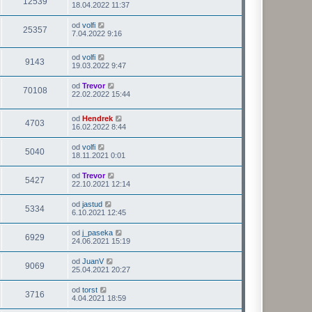
12539
18.04.2022 11:37
od
volfi
25357
7.04.2022 9:16
od
volfi
9143
19.03.2022 9:47
od
Trevor
70108
22.02.2022 15:44
od
Hendrek
4703
16.02.2022 8:44
od
volfi
5040
18.11.2021 0:01
od
Trevor
5427
22.10.2021 12:14
od
jastud
5334
6.10.2021 12:45
od
j_paseka
6929
24.06.2021 15:19
od
JuanV
9069
25.04.2021 20:27
od
torst
3716
4.04.2021 18:59