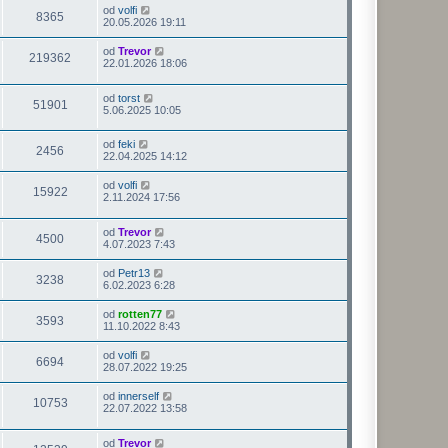
od
volfi
8365
20.05.2026 19:11
od
Trevor
219362
22.01.2026 18:06
od
torst
51901
5.06.2025 10:05
od
feki
2456
22.04.2025 14:12
od
volfi
15922
2.11.2024 17:56
od
Trevor
4500
4.07.2023 7:43
od
Petr13
3238
6.02.2023 6:28
od
rotten77
3593
11.10.2022 8:43
od
volfi
6694
28.07.2022 19:25
od
innerself
10753
22.07.2022 13:58
od
Trevor