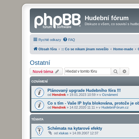
Hudební fórum
Diskuze o všem, co souvisí s hudbo
Rychlé odkazy
FAQ
Obsah fóra
:: Co se nikam jinam nevešlo
Home-made
Ostatní
Hledat
Pokroč
Nové téma
OZNÁMENÍ
Plánovaný upgrade Hudebního fóra !!!
od
Hendrek
»
19.01.2023 10:59
» v
Oznámení
Co s tím - Vaše IP byla blokována, protože je o
od
Hendrek
»
14.02.2020 11:11
» v
HudebníFórum.cz
TÉMATA
Schémata na kytarové efekty
od
xlukas
»
14.09.2007 12:37