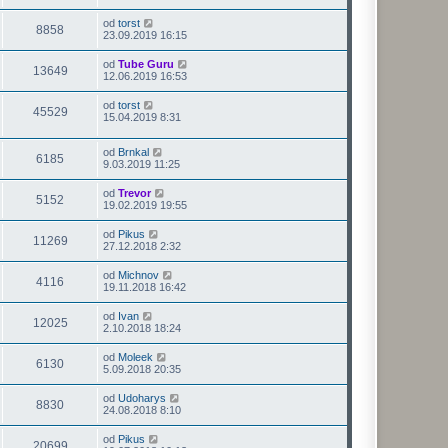
od
torst
8858
23.09.2019 16:15
od
Tube Guru
13649
12.06.2019 16:53
od
torst
45529
15.04.2019 8:31
od
Brnkal
6185
9.03.2019 11:25
od
Trevor
5152
19.02.2019 19:55
od
Pikus
11269
27.12.2018 2:32
od
Michnov
4116
19.11.2018 16:42
od
Ivan
12025
2.10.2018 18:24
od
Moleek
6130
5.09.2018 20:35
od
Udoharys
8830
24.08.2018 8:10
od
Pikus
20699