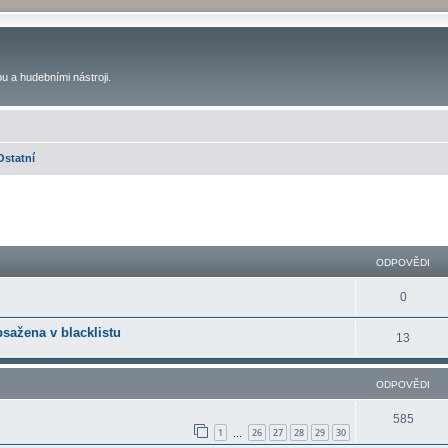
u a hudebními nástroji.
Ostatní
ilé hledání
ODPOVĚDI
0
bsažena v blacklistu
13
ODPOVĚDI
585
1
26
27
28
29
30
…