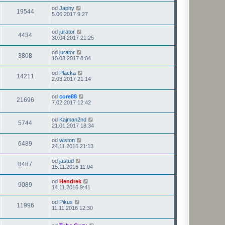
od
Japhy
19544
5.06.2017 9:27
od
jurator
4434
30.04.2017 21:25
od
jurator
3808
10.03.2017 8:04
od
Placka
14211
2.03.2017 21:14
od
core88
21696
7.02.2017 12:42
od
Kajman2nd
5744
21.01.2017 18:34
od
wiston
6489
24.11.2016 21:13
od
jastud
8487
15.11.2016 11:04
od
Hendrek
9089
14.11.2016 9:41
od
Pikus
11996
11.11.2016 12:30