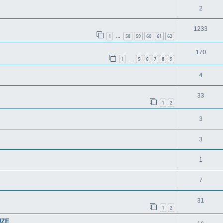
2
1233
1
58
59
60
61
62
…
170
1
5
6
7
8
9
…
4
33
1
2
3
3
1
7
31
1
2
UZE