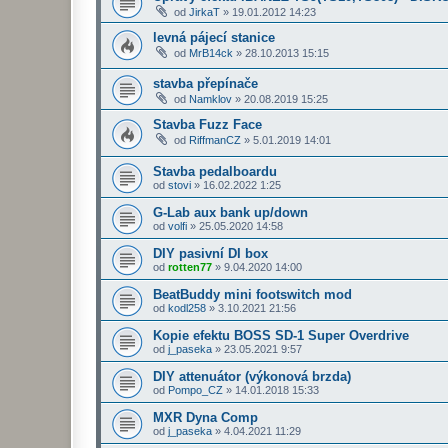
od
JirkaT
»
19.01.2012 14:23
levná pájecí stanice
od
MrB14ck
»
28.10.2013 15:15
stavba přepínače
od
Namklov
»
20.08.2019 15:25
Stavba Fuzz Face
od
RiffmanCZ
»
5.01.2019 14:01
Stavba pedalboardu
od
stovi
»
16.02.2022 1:25
G-Lab aux bank up/down
od
volfi
»
25.05.2020 14:58
DIY pasivní DI box
od
rotten77
»
9.04.2020 14:00
BeatBuddy mini footswitch mod
od
kodl258
»
3.10.2021 21:56
Kopie efektu BOSS SD-1 Super Overdrive
od
j_paseka
»
23.05.2021 9:57
DIY attenuátor (výkonová brzda)
od
Pompo_CZ
»
14.01.2018 15:33
MXR Dyna Comp
od
j_paseka
»
4.04.2021 11:29