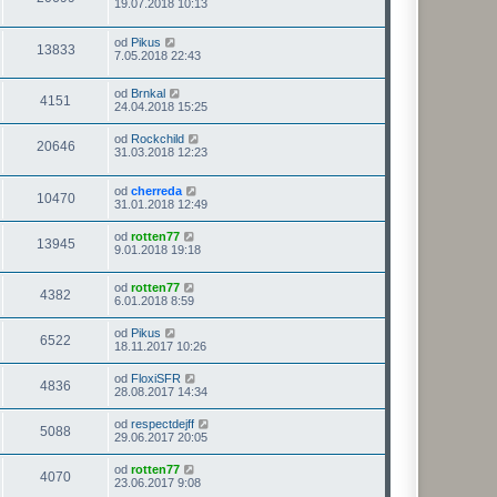
19.07.2018 10:13
od
Pikus
13833
7.05.2018 22:43
od
Brnkal
4151
24.04.2018 15:25
od
Rockchild
20646
31.03.2018 12:23
od
cherreda
10470
31.01.2018 12:49
od
rotten77
13945
9.01.2018 19:18
od
rotten77
4382
6.01.2018 8:59
od
Pikus
6522
18.11.2017 10:26
od
FloxiSFR
4836
28.08.2017 14:34
od
respectdejff
5088
29.06.2017 20:05
od
rotten77
4070
23.06.2017 9:08