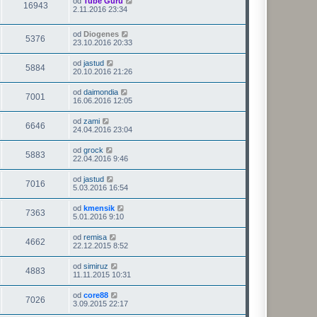
od
Tube Guru
16943
2.11.2016 23:34
od
Diogenes
5376
23.10.2016 20:33
od
jastud
5884
20.10.2016 21:26
od
daimondia
7001
16.06.2016 12:05
od
zami
6646
24.04.2016 23:04
od
grock
5883
22.04.2016 9:46
od
jastud
7016
5.03.2016 16:54
od
kmensik
7363
5.01.2016 9:10
od
remisa
4662
22.12.2015 8:52
od
simiruz
4883
11.11.2015 10:31
od
core88
7026
3.09.2015 22:17