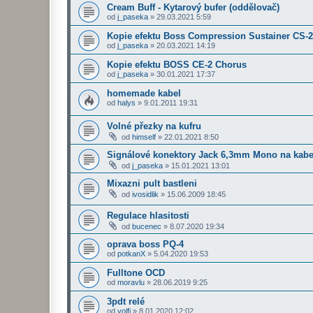
Cream Buff - Kytarový bufer (oddělovač)
od
j_paseka
»
29.03.2021 5:59
Kopie efektu Boss Compression Sustainer CS-2
od
j_paseka
»
20.03.2021 14:19
Kopie efektu BOSS CE-2 Chorus
od
j_paseka
»
30.01.2021 17:37
homemade kabel
od
halys
»
9.01.2011 19:31
Volné přezky na kufru
od
himself
»
22.01.2021 8:50
Signálové konektory Jack 6,3mm Mono na kabe
od
j_paseka
»
15.01.2021 13:01
Mixazni pult bastleni
od
ivosidlik
»
15.06.2009 18:45
Regulace hlasitosti
od
bucenec
»
8.07.2020 19:34
oprava boss PQ-4
od
potkanX
»
5.04.2020 19:53
Fulltone OCD
od
moravlu
»
28.06.2019 9:25
3pdt relé
od
volfi
»
8.01.2020 12:02