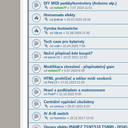
DIY MIDI pedály/kontrolery (Arduino atp.)
od
rotten77
»
7.07.2023 11:51
Homemade efekty
od
jindrak
»
29.03.2010 16:16
Vyroba footswitche
od
Vilcek
»
31.08.2009 21:45
Tech case pro kytaristy
od
volfi
»
15.04.2025 7:09
Nožní přepínač-kde koupit?
od
pavel 16
»
18.07.2012 12:54
Modifikace zkreslení - přepínatelný gain
od
rotten77
»
4.07.2023 6:39
HTML prohlížeč a editor midi souborů
od
Petr13
»
17.01.2023 21:03
Hraní s podkladem a metronomem
od
PetrP
»
11.10.2022 8:00
Centrální vypínání zkušebny
od
simiruz
»
28.07.2022 8:23
A/ A+B switch
od
Namklov
»
18.12.2017 22:41
Úpravy efektu IBANEZ TS9(TS10,TS808) - DISK