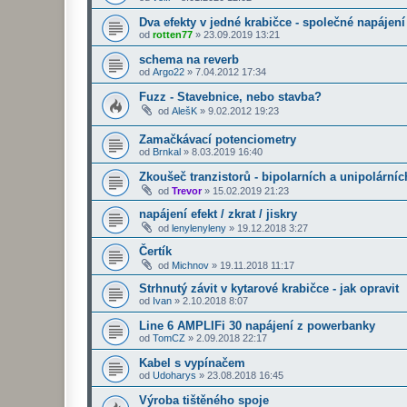
Dva efekty v jedné krabičce - společné napájení
od
rotten77
»
23.09.2019 13:21
schema na reverb
od
Argo22
»
7.04.2012 17:34
Fuzz - Stavebnice, nebo stavba?
od
AlešK
»
9.02.2012 19:23
Zamačkávací potenciometry
od
Brnkal
»
8.03.2019 16:40
Zkoušeč tranzistorů - bipolarních a unipolárníc
od
Trevor
»
15.02.2019 21:23
napájení efekt / zkrat / jiskry
od
lenylenyleny
»
19.12.2018 3:27
Čertík
od
Michnov
»
19.11.2018 11:17
Strhnutý závit v kytarové krabičce - jak opravit
od
Ivan
»
2.10.2018 8:07
Line 6 AMPLIFi 30 napájení z powerbanky
od
TomCZ
»
2.09.2018 22:17
Kabel s vypínačem
od
Udoharys
»
23.08.2018 16:45
Výroba tištěného spoje