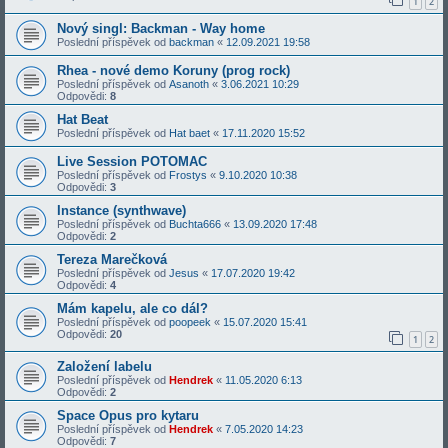
1
2
Nový singl: Backman - Way home
Poslední příspěvek od
backman
«
12.09.2021 19:58
Rhea - nové demo Koruny (prog rock)
Poslední příspěvek od
Asanoth
«
3.06.2021 10:29
Odpovědi:
8
Hat Beat
Poslední příspěvek od
Hat baet
«
17.11.2020 15:52
Live Session POTOMAC
Poslední příspěvek od
Frostys
«
9.10.2020 10:38
Odpovědi:
3
Instance (synthwave)
Poslední příspěvek od
Buchta666
«
13.09.2020 17:48
Odpovědi:
2
Tereza Marečková
Poslední příspěvek od
Jesus
«
17.07.2020 19:42
Odpovědi:
4
Mám kapelu, ale co dál?
Poslední příspěvek od
poopeek
«
15.07.2020 15:41
Odpovědi:
20
1
2
Založení labelu
Poslední příspěvek od
Hendrek
«
11.05.2020 6:13
Odpovědi:
2
Space Opus pro kytaru
Poslední příspěvek od
Hendrek
«
7.05.2020 14:23
Odpovědi:
7