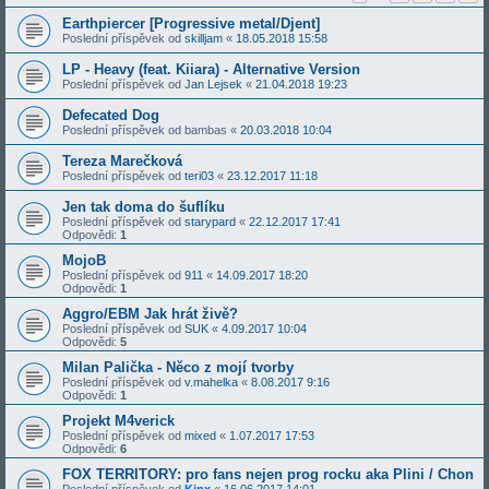
Earthpiercer [Progressive metal/Djent]
Poslední příspěvek od
skilljam
«
18.05.2018 15:58
LP - Heavy (feat. Kiiara) - Alternative Version
Poslední příspěvek od
Jan Lejsek
«
21.04.2018 19:23
Defecated Dog
Poslední příspěvek od
bambas
«
20.03.2018 10:04
Tereza Marečková
Poslední příspěvek od
teri03
«
23.12.2017 11:18
Jen tak doma do šuflíku
Poslední příspěvek od
starypard
«
22.12.2017 17:41
Odpovědi:
1
MojoB
Poslední příspěvek od
911
«
14.09.2017 18:20
Odpovědi:
1
Aggro/EBM Jak hrát živě?
Poslední příspěvek od
SUK
«
4.09.2017 10:04
Odpovědi:
5
Milan Palička - Něco z mojí tvorby
Poslední příspěvek od
v.mahelka
«
8.08.2017 9:16
Odpovědi:
1
Projekt M4verick
Poslední příspěvek od
mixed
«
1.07.2017 17:53
Odpovědi:
6
FOX TERRITORY: pro fans nejen prog rocku aka Plini / Chon