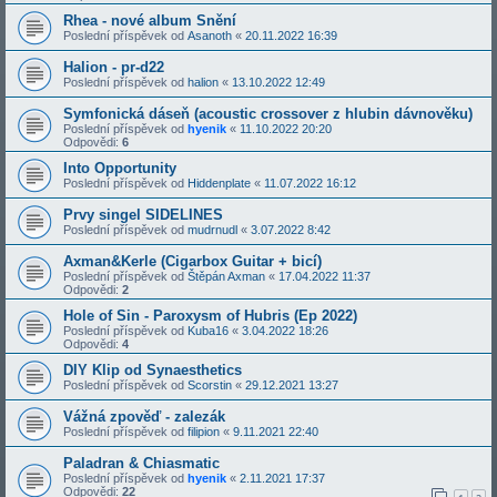
Rhea - nové album Snění
Poslední příspěvek od
Asanoth
«
20.11.2022 16:39
Halion - pr-d22
Poslední příspěvek od
halion
«
13.10.2022 12:49
Symfonická dáseň (acoustic crossover z hlubin dávnověku)
Poslední příspěvek od
hyenik
«
11.10.2022 20:20
Odpovědi:
6
Into Opportunity
Poslední příspěvek od
Hiddenplate
«
11.07.2022 16:12
Prvy singel SIDELINES
Poslední příspěvek od
mudrnudl
«
3.07.2022 8:42
Axman&Kerle (Cigarbox Guitar + bicí)
Poslední příspěvek od
Štěpán Axman
«
17.04.2022 11:37
Odpovědi:
2
Hole of Sin - Paroxysm of Hubris (Ep 2022)
Poslední příspěvek od
Kuba16
«
3.04.2022 18:26
Odpovědi:
4
DIY Klip od Synaesthetics
Poslední příspěvek od
Scorstin
«
29.12.2021 13:27
Vážná zpověď - zalezák
Poslední příspěvek od
filipion
«
9.11.2021 22:40
Paladran & Chiasmatic
Poslední příspěvek od
hyenik
«
2.11.2021 17:37
Odpovědi:
22