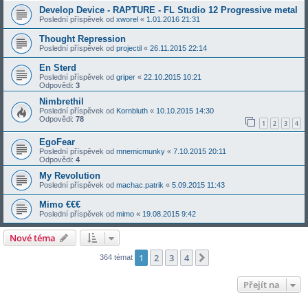
Develop Device - RAPTURE - FL Studio 12 Progressive metal
Poslední příspěvek od
xworel
«
1.01.2016 21:31
Thought Repression
Poslední příspěvek od
projectil
«
26.11.2015 22:14
En Sterd
Poslední příspěvek od
griper
«
22.10.2015 10:21
Odpovědi:
3
Nimbrethil
Poslední příspěvek od
Kornbluth
«
10.10.2015 14:30
Odpovědi:
78
1
2
3
4
EgoFear
Poslední příspěvek od
mnemicmunky
«
7.10.2015 20:11
Odpovědi:
4
My Revolution
Poslední příspěvek od
machac.patrik
«
5.09.2015 11:43
Mimo €€€
Poslední příspěvek od
mimo
«
19.08.2015 9:42
Nové téma
1
2
3
4
Další
364 témat
Přejít na