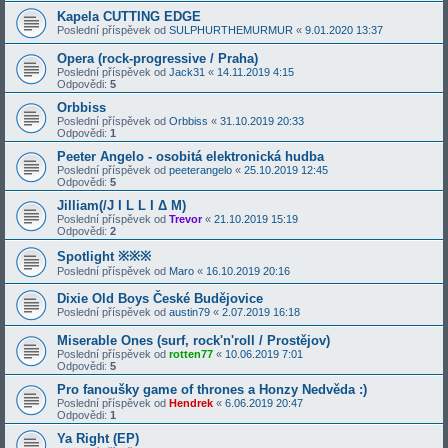
Kapela CUTTING EDGE
Poslední příspěvek od
SULPHURTHEMURMUR
«
9.01.2020 13:37
Opera (rock-progressive / Praha)
Poslední příspěvek od
Jack31
«
14.11.2019 4:15
Odpovědi:
5
Orbbiss
Poslední příspěvek od
Orbbiss
«
31.10.2019 20:33
Odpovědi:
1
Peeter Angelo - osobitá elektronická hudba
Poslední příspěvek od
peeterangelo
«
25.10.2019 12:45
Odpovědi:
5
Jilliam(/J I L L I Δ M)
Poslední příspěvek od
Trevor
«
21.10.2019 15:19
Odpovědi:
2
Spotlight ※※※
Poslední příspěvek od
Maro
«
16.10.2019 20:16
Dixie Old Boys České Budějovice
Poslední příspěvek od
austin79
«
2.07.2019 16:18
Miserable Ones (surf, rock'n'roll / Prostějov)
Poslední příspěvek od
rotten77
«
10.06.2019 7:01
Odpovědi:
5
Pro fanoušky game of thrones a Honzy Nedvěda :)
Poslední příspěvek od
Hendrek
«
6.06.2019 20:47
Odpovědi:
1
Ya Right (EP)