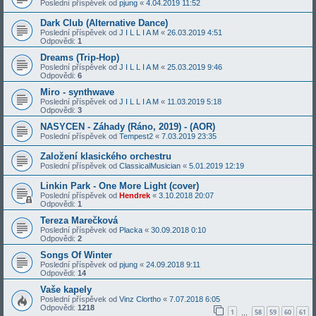
Poslední příspěvek od
pjung
«
4.04.2019 11:52
Dark Club (Alternative Dance)
Poslední příspěvek od
J I L L I A M
«
26.03.2019 4:51
Odpovědi:
1
Dreams (Trip-Hop)
Poslední příspěvek od
J I L L I A M
«
25.03.2019 9:46
Odpovědi:
6
Miro - synthwave
Poslední příspěvek od
J I L L I A M
«
11.03.2019 5:18
Odpovědi:
3
NASYCEN - Záhady (Ráno, 2019) - (AOR)
Poslední příspěvek od
Tempest2
«
7.03.2019 23:35
Založení klasického orchestru
Poslední příspěvek od
ClassicalMusician
«
5.01.2019 12:19
Linkin Park - One More Light (cover)
Poslední příspěvek od
Hendrek
«
3.10.2018 20:07
Odpovědi:
1
Tereza Marečková
Poslední příspěvek od
Placka
«
30.09.2018 0:10
Odpovědi:
2
Songs Of Winter
Poslední příspěvek od
pjung
«
24.09.2018 9:11
Odpovědi:
14
Vaše kapely
Poslední příspěvek od
Vinz Clortho
«
7.07.2018 6:05
Odpovědi:
1218
1
58
59
60
61
…