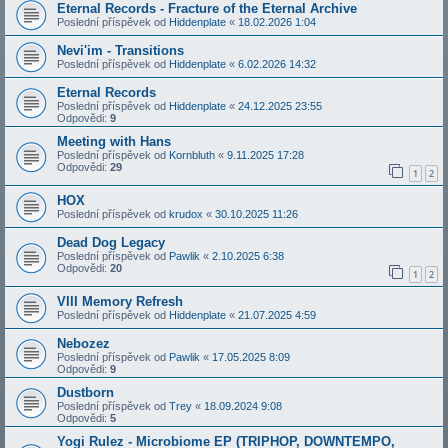
Eternal Records - Fracture of the Eternal Archive
Poslední příspěvek od
Hiddenplate
«
18.02.2026 1:04
Nevi'im - Transitions
Poslední příspěvek od
Hiddenplate
«
6.02.2026 14:32
Eternal Records
Poslední příspěvek od
Hiddenplate
«
24.12.2025 23:55
Odpovědi:
9
Meeting with Hans
Poslední příspěvek od
Kornbluth
«
9.11.2025 17:28
Odpovědi:
29
1
2
HOX
Poslední příspěvek od
krudox
«
30.10.2025 11:26
Dead Dog Legacy
Poslední příspěvek od
Pawlik
«
2.10.2025 6:38
Odpovědi:
20
1
2
VIII Memory Refresh
Poslední příspěvek od
Hiddenplate
«
21.07.2025 4:59
Nebozez
Poslední příspěvek od
Pawlik
«
17.05.2025 8:09
Odpovědi:
9
Dustborn
Poslední příspěvek od
Trey
«
18.09.2024 9:08
Odpovědi:
5
Yogi Rulez - Microbiome EP (TRIPHOP, DOWNTEMPO,