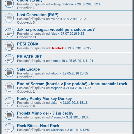
Choré Vzťahy
Poslední příspěvek od
kulatejvobdelnik
«
20.09.2016 12:45
Odpovědi:
1
Lost Generation (RAP)
Poslední příspěvek od
mixed
«
3.09.2016 12:23
Odpovědi:
3
Jak na propagaci videoklipu s celebritou?
Poslední příspěvek od
fejtis
«
27.07.2016 9:23
Odpovědi:
11
PĚŠÍ ZÓNA
Poslední příspěvek od
Hendrek
«
13.06.2016 6:35
PRIVATE JET
Poslední příspěvek od
thomas19
«
25.05.2016 11:21
Safe Escape
Poslední příspěvek od
whoof
«
12.05.2016 20:55
Odpovědi:
1
End of Scream (housle v jiné podobě) - instrumentální rock
Poslední příspěvek od
stepanb
«
21.04.2016 14:32
Odpovědi:
1
Funky Punky Monkey Donkey
Poslední příspěvek od
ajdam
«
11.01.2016 15:18
Odpovědi:
6
Projekt Mimo děj - Jižní čechy
Poslední příspěvek od
V sound
«
3.01.2016 19:36
Rack Bites - Hard Rock
Poslední příspěvek od
karelpisa
«
3.01.2016 13:51