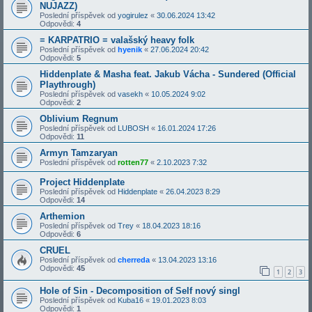
NUJAZZ)
Poslední příspěvek od
yogirulez
«
30.06.2024 13:42
Odpovědi:
4
≡ KARPATRIO ≡ valašský heavy folk
Poslední příspěvek od
hyenik
«
27.06.2024 20:42
Odpovědi:
5
Hiddenplate & Masha feat. Jakub Vácha - Sundered (Official
Playthrough)
Poslední příspěvek od
vasekh
«
10.05.2024 9:02
Odpovědi:
2
Oblivium Regnum
Poslední příspěvek od
LUBOSH
«
16.01.2024 17:26
Odpovědi:
11
Armyn Tamzaryan
Poslední příspěvek od
rotten77
«
2.10.2023 7:32
Project Hiddenplate
Poslední příspěvek od
Hiddenplate
«
26.04.2023 8:29
Odpovědi:
14
Arthemion
Poslední příspěvek od
Trey
«
18.04.2023 18:16
Odpovědi:
6
CRUEL
Poslední příspěvek od
cherreda
«
13.04.2023 13:16
Odpovědi:
45
1
2
3
Hole of Sin - Decomposition of Self nový singl
Poslední příspěvek od
Kuba16
«
19.01.2023 8:03
Odpovědi:
1