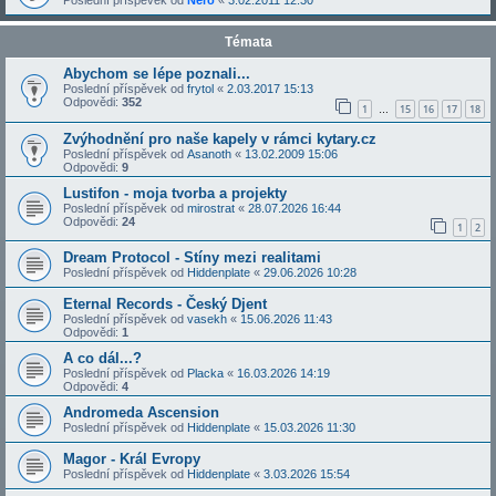
Poslední příspěvek od
Nero
«
3.02.2011 12:30
Témata
Abychom se lépe poznali...
Poslední příspěvek od
frytol
«
2.03.2017 15:13
Odpovědi:
352
1
15
16
17
18
…
Zvýhodnění pro naše kapely v rámci kytary.cz
Poslední příspěvek od
Asanoth
«
13.02.2009 15:06
Odpovědi:
9
Lustifon - moja tvorba a projekty
Poslední příspěvek od
mirostrat
«
28.07.2026 16:44
Odpovědi:
24
1
2
Dream Protocol - Stíny mezi realitami
Poslední příspěvek od
Hiddenplate
«
29.06.2026 10:28
Eternal Records - Český Djent
Poslední příspěvek od
vasekh
«
15.06.2026 11:43
Odpovědi:
1
A co dál...?
Poslední příspěvek od
Placka
«
16.03.2026 14:19
Odpovědi:
4
Andromeda Ascension
Poslední příspěvek od
Hiddenplate
«
15.03.2026 11:30
Magor - Král Evropy
Poslední příspěvek od
Hiddenplate
«
3.03.2026 15:54