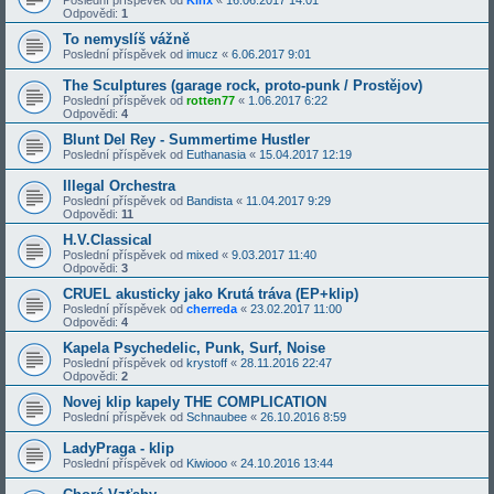
Poslední příspěvek od
Kinx
«
16.06.2017 14:01
Odpovědi:
1
To nemyslíš vážně
Poslední příspěvek od
imucz
«
6.06.2017 9:01
The Sculptures (garage rock, proto-punk / Prostějov)
Poslední příspěvek od
rotten77
«
1.06.2017 6:22
Odpovědi:
4
Blunt Del Rey - Summertime Hustler
Poslední příspěvek od
Euthanasia
«
15.04.2017 12:19
Illegal Orchestra
Poslední příspěvek od
Bandista
«
11.04.2017 9:29
Odpovědi:
11
H.V.Classical
Poslední příspěvek od
mixed
«
9.03.2017 11:40
Odpovědi:
3
CRUEL akusticky jako Krutá tráva (EP+klip)
Poslední příspěvek od
cherreda
«
23.02.2017 11:00
Odpovědi:
4
Kapela Psychedelic, Punk, Surf, Noise
Poslední příspěvek od
krystoff
«
28.11.2016 22:47
Odpovědi:
2
Novej klip kapely THE COMPLICATION
Poslední příspěvek od
Schnaubee
«
26.10.2016 8:59
LadyPraga - klip
Poslední příspěvek od
Kiwiooo
«
24.10.2016 13:44