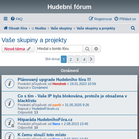
Hudební fórum
FAQ
Registrovat
Přihlásit se
H
Obsah fóra
:: Hudba
Vaše skupiny
Vaše skupiny a projekty
l
Vaše skupiny a projekty
e
Hledat
Pokročilé hledání
Nové téma
d
a
1
2
3
4
Další
364 témat
t
Oznámení
Plánovaný upgrade Hudebního fóra !!!
Poslední příspěvek od
Hendrek
«
19.01.2023 10:59
Napsal v
Oznámení
Co s tím - Vaše IP byla blokována, protože je obsažena v
blacklistu
Poslední příspěvek od
pavlii
«
31.05.2025 9:26
Napsal v
HudebníFórum.cz
Odpovědi:
13
Hitparáda HudebníhoFóra.cz
Poslední příspěvek od
Nero
«
2.08.2013 13:45
Odpovědi:
10
K čemu slouží toto místo