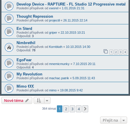
Develop Device - RAPTURE - FL Studio 12 Progressive metal
Poslední příspěvek od
xworel
«
1.01.2016 21:31
Thought Repression
Poslední příspěvek od
projectil
«
26.11.2015 22:14
En Sterd
Poslední příspěvek od
griper
«
22.10.2015 10:21
Odpovědi:
3
Nimbrethil
Poslední příspěvek od
Kornbluth
«
10.10.2015 14:30
Odpovědi:
78
1
2
3
4
EgoFear
Poslední příspěvek od
mnemicmunky
«
7.10.2015 20:11
Odpovědi:
4
My Revolution
Poslední příspěvek od
machac.patrik
«
5.09.2015 11:43
Mimo €€€
Poslední příspěvek od
mimo
«
19.08.2015 9:42
Nové téma
1
2
3
4
Další
364 témat
Přejít na