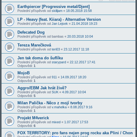
Earthpiercer [Progressive metal/Djent]
Poslední příspěvek od
skilljam
«
18.05.2018 15:58
LP - Heavy (feat. Kiiara) - Alternative Version
Poslední příspěvek od
Jan Lejsek
«
21.04.2018 19:23
Defecated Dog
Poslední příspěvek od
bambas
«
20.03.2018 10:04
Tereza Marečková
Poslední příspěvek od
teri03
«
23.12.2017 11:18
Jen tak doma do šuflíku
Poslední příspěvek od
starypard
«
22.12.2017 17:41
Odpovědi:
1
MojoB
Poslední příspěvek od
911
«
14.09.2017 18:20
Odpovědi:
1
Aggro/EBM Jak hrát živě?
Poslední příspěvek od
SUK
«
4.09.2017 10:04
Odpovědi:
5
Milan Palička - Něco z mojí tvorby
Poslední příspěvek od
v.mahelka
«
8.08.2017 9:16
Odpovědi:
1
Projekt M4verick
Poslední příspěvek od
mixed
«
1.07.2017 17:53
Odpovědi:
6
FOX TERRITORY: pro fans nejen prog rocku aka Plini / Chon