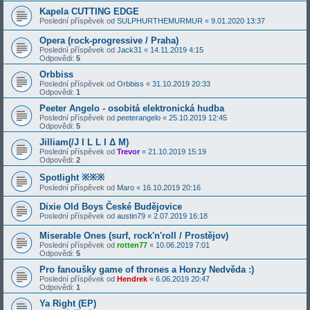
Kapela CUTTING EDGE
Poslední příspěvek od
SULPHURTHEMURMUR
«
9.01.2020 13:37
Opera (rock-progressive / Praha)
Poslední příspěvek od
Jack31
«
14.11.2019 4:15
Odpovědi:
5
Orbbiss
Poslední příspěvek od
Orbbiss
«
31.10.2019 20:33
Odpovědi:
1
Peeter Angelo - osobitá elektronická hudba
Poslední příspěvek od
peeterangelo
«
25.10.2019 12:45
Odpovědi:
5
Jilliam(/J I L L I Δ M)
Poslední příspěvek od
Trevor
«
21.10.2019 15:19
Odpovědi:
2
Spotlight ※※※
Poslední příspěvek od
Maro
«
16.10.2019 20:16
Dixie Old Boys České Budějovice
Poslední příspěvek od
austin79
«
2.07.2019 16:18
Miserable Ones (surf, rock'n'roll / Prostějov)
Poslední příspěvek od
rotten77
«
10.06.2019 7:01
Odpovědi:
5
Pro fanoušky game of thrones a Honzy Nedvěda :)
Poslední příspěvek od
Hendrek
«
6.06.2019 20:47
Odpovědi:
1
Ya Right (EP)