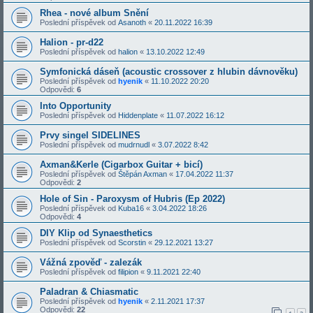
Rhea - nové album Snění
Poslední příspěvek od
Asanoth
«
20.11.2022 16:39
Halion - pr-d22
Poslední příspěvek od
halion
«
13.10.2022 12:49
Symfonická dáseň (acoustic crossover z hlubin dávnověku)
Poslední příspěvek od
hyenik
«
11.10.2022 20:20
Odpovědi:
6
Into Opportunity
Poslední příspěvek od
Hiddenplate
«
11.07.2022 16:12
Prvy singel SIDELINES
Poslední příspěvek od
mudrnudl
«
3.07.2022 8:42
Axman&Kerle (Cigarbox Guitar + bicí)
Poslední příspěvek od
Štěpán Axman
«
17.04.2022 11:37
Odpovědi:
2
Hole of Sin - Paroxysm of Hubris (Ep 2022)
Poslední příspěvek od
Kuba16
«
3.04.2022 18:26
Odpovědi:
4
DIY Klip od Synaesthetics
Poslední příspěvek od
Scorstin
«
29.12.2021 13:27
Vážná zpověď - zalezák
Poslední příspěvek od
filipion
«
9.11.2021 22:40
Paladran & Chiasmatic
Poslední příspěvek od
hyenik
«
2.11.2021 17:37
Odpovědi:
22