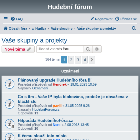
Hudební fórum
FAQ
Registrovat
Přihlásit se
H
Obsah fóra
:: Hudba
Vaše skupiny
Vaše skupiny a projekty
l
Vaše skupiny a projekty
e
Hledat
Pokročilé hledání
Nové téma
d
a
1
2
3
4
Další
364 témat
t
Oznámení
Plánovaný upgrade Hudebního fóra !!!
Poslední příspěvek od
Hendrek
«
19.01.2023 10:59
Napsal v
Oznámení
Co s tím - Vaše IP byla blokována, protože je obsažena v
blacklistu
Poslední příspěvek od
pavlii
«
31.05.2025 9:26
Napsal v
HudebníFórum.cz
Odpovědi:
13
Hitparáda HudebníhoFóra.cz
Poslední příspěvek od
Nero
«
2.08.2013 13:45
Odpovědi:
10
K čemu slouží toto místo