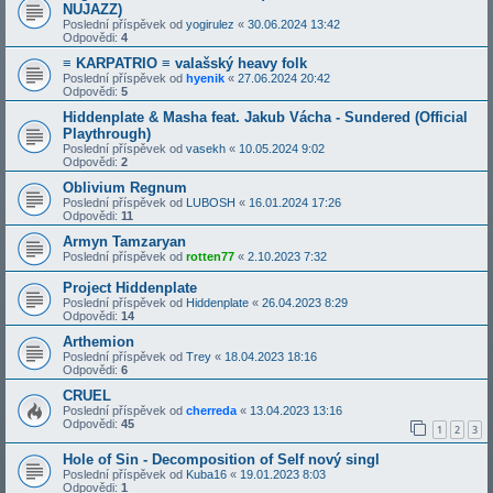
NUJAZZ)
Poslední příspěvek od
yogirulez
«
30.06.2024 13:42
Odpovědi:
4
≡ KARPATRIO ≡ valašský heavy folk
Poslední příspěvek od
hyenik
«
27.06.2024 20:42
Odpovědi:
5
Hiddenplate & Masha feat. Jakub Vácha - Sundered (Official
Playthrough)
Poslední příspěvek od
vasekh
«
10.05.2024 9:02
Odpovědi:
2
Oblivium Regnum
Poslední příspěvek od
LUBOSH
«
16.01.2024 17:26
Odpovědi:
11
Armyn Tamzaryan
Poslední příspěvek od
rotten77
«
2.10.2023 7:32
Project Hiddenplate
Poslední příspěvek od
Hiddenplate
«
26.04.2023 8:29
Odpovědi:
14
Arthemion
Poslední příspěvek od
Trey
«
18.04.2023 18:16
Odpovědi:
6
CRUEL
Poslední příspěvek od
cherreda
«
13.04.2023 13:16
Odpovědi:
45
1
2
3
Hole of Sin - Decomposition of Self nový singl
Poslední příspěvek od
Kuba16
«
19.01.2023 8:03
Odpovědi:
1