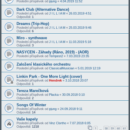
Poslední příspěvek od
pjung
«
4.04.2019 11:52
Dark Club (Alternative Dance)
Poslední příspěvek od
J I L L I A M
«
26.03.2019 4:51
Odpovědi:
1
Dreams (Trip-Hop)
Poslední příspěvek od
J I L L I A M
«
25.03.2019 9:46
Odpovědi:
6
Miro - synthwave
Poslední příspěvek od
J I L L I A M
«
11.03.2019 5:18
Odpovědi:
3
NASYCEN - Záhady (Ráno, 2019) - (AOR)
Poslední příspěvek od
Tempest2
«
7.03.2019 23:35
Založení klasického orchestru
Poslední příspěvek od
ClassicalMusician
«
5.01.2019 12:19
Linkin Park - One More Light (cover)
Poslední příspěvek od
Hendrek
«
3.10.2018 20:07
Odpovědi:
1
Tereza Marečková
Poslední příspěvek od
Placka
«
30.09.2018 0:10
Odpovědi:
2
Songs Of Winter
Poslední příspěvek od
pjung
«
24.09.2018 9:11
Odpovědi:
14
Vaše kapely
Poslední příspěvek od
Vinz Clortho
«
7.07.2018 6:05
Odpovědi:
1218
1
58
59
60
61
…