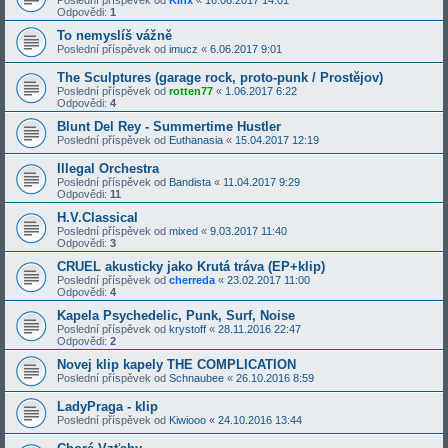
Poslední příspěvek od
Kinx
«
16.06.2017 14:01
Odpovědi:
1
To nemyslíš vážně
Poslední příspěvek od
imucz
«
6.06.2017 9:01
The Sculptures (garage rock, proto-punk / Prostějov)
Poslední příspěvek od
rotten77
«
1.06.2017 6:22
Odpovědi:
4
Blunt Del Rey - Summertime Hustler
Poslední příspěvek od
Euthanasia
«
15.04.2017 12:19
Illegal Orchestra
Poslední příspěvek od
Bandista
«
11.04.2017 9:29
Odpovědi:
11
H.V.Classical
Poslední příspěvek od
mixed
«
9.03.2017 11:40
Odpovědi:
3
CRUEL akusticky jako Krutá tráva (EP+klip)
Poslední příspěvek od
cherreda
«
23.02.2017 11:00
Odpovědi:
4
Kapela Psychedelic, Punk, Surf, Noise
Poslední příspěvek od
krystoff
«
28.11.2016 22:47
Odpovědi:
2
Novej klip kapely THE COMPLICATION
Poslední příspěvek od
Schnaubee
«
26.10.2016 8:59
LadyPraga - klip
Poslední příspěvek od
Kiwiooo
«
24.10.2016 13:44