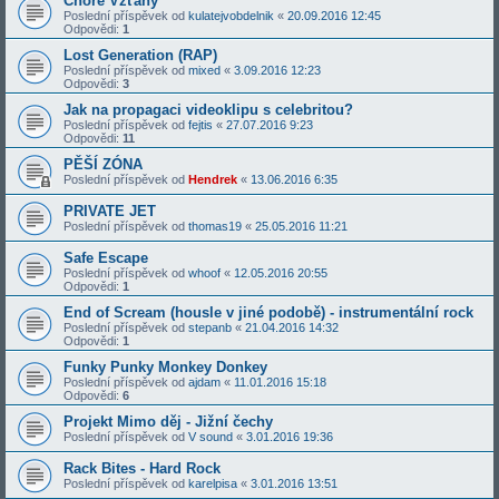
Choré Vzťahy
Poslední příspěvek od
kulatejvobdelnik
«
20.09.2016 12:45
Odpovědi:
1
Lost Generation (RAP)
Poslední příspěvek od
mixed
«
3.09.2016 12:23
Odpovědi:
3
Jak na propagaci videoklipu s celebritou?
Poslední příspěvek od
fejtis
«
27.07.2016 9:23
Odpovědi:
11
PĚŠÍ ZÓNA
Poslední příspěvek od
Hendrek
«
13.06.2016 6:35
PRIVATE JET
Poslední příspěvek od
thomas19
«
25.05.2016 11:21
Safe Escape
Poslední příspěvek od
whoof
«
12.05.2016 20:55
Odpovědi:
1
End of Scream (housle v jiné podobě) - instrumentální rock
Poslední příspěvek od
stepanb
«
21.04.2016 14:32
Odpovědi:
1
Funky Punky Monkey Donkey
Poslední příspěvek od
ajdam
«
11.01.2016 15:18
Odpovědi:
6
Projekt Mimo děj - Jižní čechy
Poslední příspěvek od
V sound
«
3.01.2016 19:36
Rack Bites - Hard Rock
Poslední příspěvek od
karelpisa
«
3.01.2016 13:51