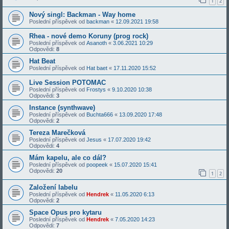
1
2
Nový singl: Backman - Way home
Poslední příspěvek od
backman
«
12.09.2021 19:58
Rhea - nové demo Koruny (prog rock)
Poslední příspěvek od
Asanoth
«
3.06.2021 10:29
Odpovědi:
8
Hat Beat
Poslední příspěvek od
Hat baet
«
17.11.2020 15:52
Live Session POTOMAC
Poslední příspěvek od
Frostys
«
9.10.2020 10:38
Odpovědi:
3
Instance (synthwave)
Poslední příspěvek od
Buchta666
«
13.09.2020 17:48
Odpovědi:
2
Tereza Marečková
Poslední příspěvek od
Jesus
«
17.07.2020 19:42
Odpovědi:
4
Mám kapelu, ale co dál?
Poslední příspěvek od
poopeek
«
15.07.2020 15:41
Odpovědi:
20
1
2
Založení labelu
Poslední příspěvek od
Hendrek
«
11.05.2020 6:13
Odpovědi:
2
Space Opus pro kytaru
Poslední příspěvek od
Hendrek
«
7.05.2020 14:23
Odpovědi:
7