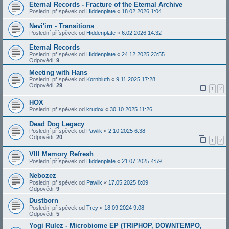
Eternal Records - Fracture of the Eternal Archive
Poslední příspěvek od
Hiddenplate
«
18.02.2026 1:04
Nevi'im - Transitions
Poslední příspěvek od
Hiddenplate
«
6.02.2026 14:32
Eternal Records
Poslední příspěvek od
Hiddenplate
«
24.12.2025 23:55
Odpovědi:
9
Meeting with Hans
Poslední příspěvek od
Kornbluth
«
9.11.2025 17:28
Odpovědi:
29
1
2
HOX
Poslední příspěvek od
krudox
«
30.10.2025 11:26
Dead Dog Legacy
Poslední příspěvek od
Pawlik
«
2.10.2025 6:38
Odpovědi:
20
1
2
VIII Memory Refresh
Poslední příspěvek od
Hiddenplate
«
21.07.2025 4:59
Nebozez
Poslední příspěvek od
Pawlik
«
17.05.2025 8:09
Odpovědi:
9
Dustborn
Poslední příspěvek od
Trey
«
18.09.2024 9:08
Odpovědi:
5
Yogi Rulez - Microbiome EP (TRIPHOP, DOWNTEMPO,