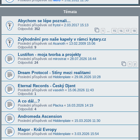
Poslední příspěvek od
Nero
«
3.02.2011 12:30
Témata
Abychom se lépe poznali...
Poslední příspěvek od
frytol
«
2.03.2017 15:13
Odpovědi:
352
1
15
16
17
18
…
Zvýhodnění pro naše kapely v rámci kytary.cz
Poslední příspěvek od
Asanoth
«
13.02.2009 15:06
Odpovědi:
9
Lustifon - moja tvorba a projekty
Poslední příspěvek od
mirostrat
«
28.07.2026 16:44
Odpovědi:
24
1
2
Dream Protocol - Stíny mezi realitami
Poslední příspěvek od
Hiddenplate
«
29.06.2026 10:28
Eternal Records - Český Djent
Poslední příspěvek od
vasekh
«
15.06.2026 11:43
Odpovědi:
1
A co dál...?
Poslední příspěvek od
Placka
«
16.03.2026 14:19
Odpovědi:
4
Andromeda Ascension
Poslední příspěvek od
Hiddenplate
«
15.03.2026 11:30
Magor - Král Evropy
Poslední příspěvek od
Hiddenplate
«
3.03.2026 15:54