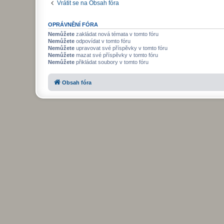
Vrátit se na Obsah fóra
OPRÁVNĚNÍ FÓRA
Nemůžete
zakládat nová témata v tomto fóru
Nemůžete
odpovídat v tomto fóru
Nemůžete
upravovat své příspěvky v tomto fóru
Nemůžete
mazat své příspěvky v tomto fóru
Nemůžete
přikládat soubory v tomto fóru
Obsah fóra