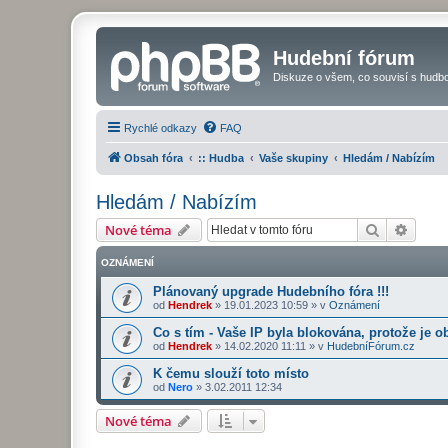
Hudební fórum
Diskuze o všem, co souvisí s hudbo
Rychlé odkazy
FAQ
Obsah fóra
:: Hudba
Vaše skupiny
Hledám / Nabízím
Hledám / Nabízím
Hledat
Pokroč
Nové téma
OZNÁMENÍ
Plánovaný upgrade Hudebního fóra !!!
od
Hendrek
»
19.01.2023 10:59
» v
Oznámení
Co s tím - Vaše IP byla blokována, protože je o
od
Hendrek
»
14.02.2020 11:11
» v
HudebníFórum.cz
K čemu slouží toto místo
od
Nero
»
3.02.2011 12:34
Nové téma