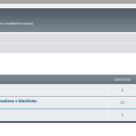
u a hudebními nástroji.
ilé hledání
ODPOVĚDI
0
bsažena v blacklistu
13
1