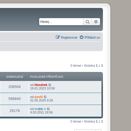
Hledat
Pokročilé hledání
Registrovat
Přihlásit se
0 témat • Stránka
1
z
1
ZOBRAZENÍ
POSLEDNÍ PŘÍSPĚVEK
od
Hendrek
208504
19.01.2023 10:59
od
pavlii
596840
31.05.2025 9:26
od
vrablc.v
29176
4.03.2011 19:56
0 témat • Stránka
1
z
1