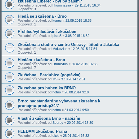
zkušebna Liberec - byl by zájem?
Poslední příspěvek od
hhoonnzzaa
«
29.11.2015 16:34
Odpovědi:
3
Hledá se zkušebna - Brno
Poslední příspěvek od
kunec
«
22.09.2015 18:33
Odpovědi:
1
Přehled/vyhledávání zkušeben
Poslední příspěvek od
pista5
«
3.08.2015 16:32
Zkušebna a studio v centru Ostravy - Studio Jakubka
Poslední příspěvek od
McKozias
«
12.03.2015 17:54
Odpovědi:
1
Hledám zkušebnu - Brno
Poslední příspěvek od
Drum&fun
«
20.02.2015 16:35
Odpovědi:
7
Zkušebna_ Pardubice (poptávka)
Poslední příspěvek od
JtS
«
3.10.2014 12:51
Zkusebna pro bubenika BRNO
Poslední příspěvek od
hofno
«
28.08.2014 9:10
Brno: nadstandardne vybavena zkusebna k
pronajmu.pristup24/7
Poslední příspěvek od
hofno
«
31.03.2014 9:50
Vlastní zkušebna Brno - nabízím
Poslední příspěvek od
Scorpy
«
20.02.2014 18:30
HLEDAM zkušebnu Praha
Poslední příspěvek od
dittlu
«
28.01.2014 16:32