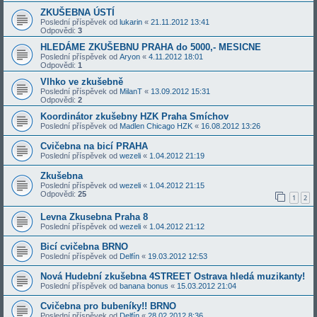
ZKUŠEBNA ÚSTÍ
Poslední příspěvek od
lukarin
«
21.11.2012 13:41
Odpovědi:
3
HLEDÁME ZKUŠEBNU PRAHA do 5000,- MESICNE
Poslední příspěvek od
Aryon
«
4.11.2012 18:01
Odpovědi:
1
Vlhko ve zkušebně
Poslední příspěvek od
MilanT
«
13.09.2012 15:31
Odpovědi:
2
Koordinátor zkušebny HZK Praha Smíchov
Poslední příspěvek od
Madlen Chicago HZK
«
16.08.2012 13:26
Cvičebna na bicí PRAHA
Poslední příspěvek od
wezeli
«
1.04.2012 21:19
Zkušebna
Poslední příspěvek od
wezeli
«
1.04.2012 21:15
Odpovědi:
25
1
2
Levna Zkusebna Praha 8
Poslední příspěvek od
wezeli
«
1.04.2012 21:12
Bicí cvičebna BRNO
Poslední příspěvek od
Delfín
«
19.03.2012 12:53
Nová Hudební zkušebna 4STREET Ostrava hledá muzikanty!
Poslední příspěvek od
banana bonus
«
15.03.2012 21:04
Cvičebna pro bubeníky!! BRNO
Poslední příspěvek od
Delfín
«
28.02.2012 8:36