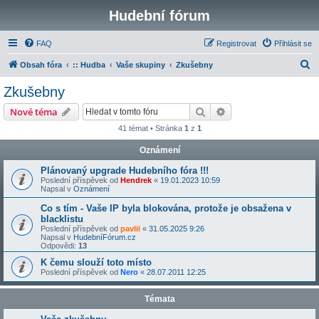
Hudební fórum
FAQ
Registrovat
Přihlásit se
H
Obsah fóra
:: Hudba
Vaše skupiny
Zkušebny
l
Zkušebny
e
Hledat
Pokročilé hledání
Nové téma
d
41 témat • Stránka
1
z
1
a
Oznámení
t
Plánovaný upgrade Hudebního fóra !!!
Poslední příspěvek od
Hendrek
«
19.01.2023 10:59
Napsal v
Oznámení
Co s tím - Vaše IP byla blokována, protože je obsažena v
blacklistu
Poslední příspěvek od
pavlii
«
31.05.2025 9:26
Napsal v
HudebníFórum.cz
Odpovědi:
13
K čemu slouží toto místo
Poslední příspěvek od
Nero
«
28.07.2011 12:25
Témata