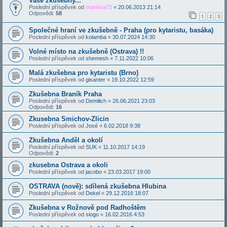
Vaše zkušebny...
Poslední příspěvek od
martina72
«
20.06.2013 21:14
Odpovědi:
58
1
2
3
Společné hraní ve zkušebně - Praha (pro kytaristu, basáka)
Poslední příspěvek od
kolamba
«
30.07.2024 14:30
Volné místo na zkušebně (Ostrava) !!
Poslední příspěvek od
shemesh
«
7.11.2022 10:06
Malá zkušebna pro kytaristu (Brno)
Poslední příspěvek od
gisanter
«
19.10.2022 12:59
Zkušebna Braník Praha
Poslední příspěvek od
Demilich
«
26.06.2021 23:03
Odpovědi:
16
Zkusebna Smichov-Zlicin
Poslední příspěvek od
José
«
6.02.2018 9:38
Zkušebna Anděl a okolí
Poslední příspěvek od
SUK
«
11.10.2017 14:19
Odpovědi:
2
zkusebna Ostrava a okoli
Poslední příspěvek od
jacobo
«
23.03.2017 19:00
OSTRAVA (nově): sdílená zkušebna Hlubina
Poslední příspěvek od
Dekel
«
29.12.2016 18:07
Zkušebna v Rožnově pod Radhoštěm
Poslední příspěvek od
siogo
«
16.02.2016 4:53