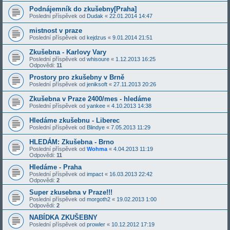
Podnájemník do zkušebny[Praha]
Poslední příspěvek od
Dudak
«
22.01.2014 14:47
mistnost v praze
Poslední příspěvek od
kejdzus
«
9.01.2014 21:51
Zkušebna - Karlovy Vary
Poslední příspěvek od
whisoure
«
1.12.2013 16:25
Odpovědi:
11
Prostory pro zkušebny v Brně
Poslední příspěvek od
jeniksoft
«
27.11.2013 20:26
Zkušebna v Praze 2400/mes - hledáme
Poslední příspěvek od
yankee
«
4.10.2013 14:38
Hledáme zkušebnu - Liberec
Poslední příspěvek od
Blindye
«
7.05.2013 11:29
HLEDÁM: Zkušebna - Brno
Poslední příspěvek od
Wohma
«
4.04.2013 11:19
Odpovědi:
11
Hledáme - Praha
Poslední příspěvek od
impact
«
16.03.2013 22:42
Odpovědi:
2
Super zkusebna v Praze!!!
Poslední příspěvek od
morgoth2
«
19.02.2013 1:00
Odpovědi:
2
NABÍDKA ZKUŠEBNY
Poslední příspěvek od
prowler
«
10.12.2012 17:19