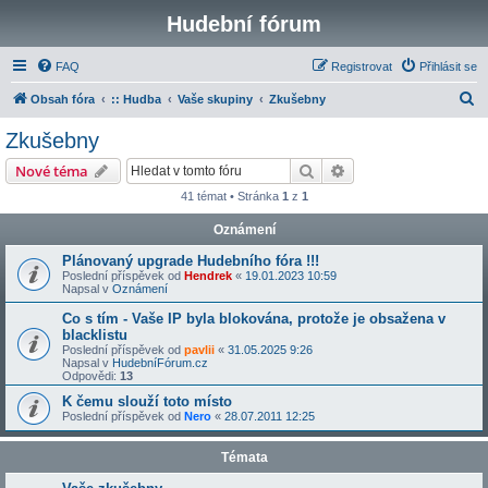
Hudební fórum
FAQ
Registrovat
Přihlásit se
H
Obsah fóra
:: Hudba
Vaše skupiny
Zkušebny
l
Zkušebny
e
Hledat
Pokročilé hledání
Nové téma
d
41 témat • Stránka
1
z
1
a
Oznámení
t
Plánovaný upgrade Hudebního fóra !!!
Poslední příspěvek od
Hendrek
«
19.01.2023 10:59
Napsal v
Oznámení
Co s tím - Vaše IP byla blokována, protože je obsažena v
blacklistu
Poslední příspěvek od
pavlii
«
31.05.2025 9:26
Napsal v
HudebníFórum.cz
Odpovědi:
13
K čemu slouží toto místo
Poslední příspěvek od
Nero
«
28.07.2011 12:25
Témata