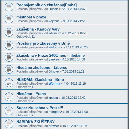
Podnájemník do zkušebny[Praha]
Poslední příspěvek od
Dudak
«
22.01.2014 14:47
mistnost v praze
Poslední příspěvek od
kejdzus
«
9.01.2014 21:51
Zkušebna - Karlovy Vary
Poslední příspěvek od
whisoure
«
1.12.2013 16:25
Odpovědi:
11
Prostory pro zkušebny v Brně
Poslední příspěvek od
jeniksoft
«
27.11.2013 20:26
Zkušebna v Praze 2400/mes - hledáme
Poslední příspěvek od
yankee
«
4.10.2013 14:38
Hledáme zkušebnu - Liberec
Poslední příspěvek od
Blindye
«
7.05.2013 11:29
HLEDÁM: Zkušebna - Brno
Poslední příspěvek od
Wohma
«
4.04.2013 11:19
Odpovědi:
11
Hledáme - Praha
Poslední příspěvek od
impact
«
16.03.2013 22:42
Odpovědi:
2
Super zkusebna v Praze!!!
Poslední příspěvek od
morgoth2
«
19.02.2013 1:00
Odpovědi:
2
NABÍDKA ZKUŠEBNY
Poslední příspěvek od
prowler
«
10.12.2012 17:19