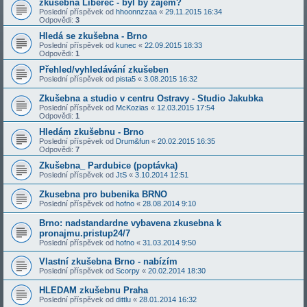
zkušebna Liberec - byl by zájem?
Poslední příspěvek od
hhoonnzzaa
«
29.11.2015 16:34
Odpovědi:
3
Hledá se zkušebna - Brno
Poslední příspěvek od
kunec
«
22.09.2015 18:33
Odpovědi:
1
Přehled/vyhledávání zkušeben
Poslední příspěvek od
pista5
«
3.08.2015 16:32
Zkušebna a studio v centru Ostravy - Studio Jakubka
Poslední příspěvek od
McKozias
«
12.03.2015 17:54
Odpovědi:
1
Hledám zkušebnu - Brno
Poslední příspěvek od
Drum&fun
«
20.02.2015 16:35
Odpovědi:
7
Zkušebna_ Pardubice (poptávka)
Poslední příspěvek od
JtS
«
3.10.2014 12:51
Zkusebna pro bubenika BRNO
Poslední příspěvek od
hofno
«
28.08.2014 9:10
Brno: nadstandardne vybavena zkusebna k
pronajmu.pristup24/7
Poslední příspěvek od
hofno
«
31.03.2014 9:50
Vlastní zkušebna Brno - nabízím
Poslední příspěvek od
Scorpy
«
20.02.2014 18:30
HLEDAM zkušebnu Praha
Poslední příspěvek od
dittlu
«
28.01.2014 16:32