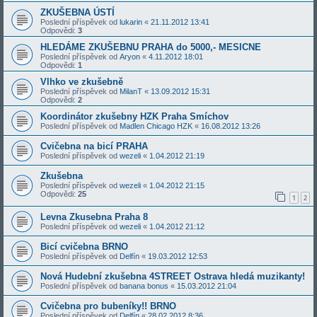
ZKUŠEBNA ÚSTÍ
Poslední příspěvek od
lukarin
«
21.11.2012 13:41
Odpovědi:
3
HLEDÁME ZKUŠEBNU PRAHA do 5000,- MESICNE
Poslední příspěvek od
Aryon
«
4.11.2012 18:01
Odpovědi:
1
Vlhko ve zkušebně
Poslední příspěvek od
MilanT
«
13.09.2012 15:31
Odpovědi:
2
Koordinátor zkušebny HZK Praha Smíchov
Poslední příspěvek od
Madlen Chicago HZK
«
16.08.2012 13:26
Cvičebna na bicí PRAHA
Poslední příspěvek od
wezeli
«
1.04.2012 21:19
Zkušebna
Poslední příspěvek od
wezeli
«
1.04.2012 21:15
Odpovědi:
25
1
2
Levna Zkusebna Praha 8
Poslední příspěvek od
wezeli
«
1.04.2012 21:12
Bicí cvičebna BRNO
Poslední příspěvek od
Delfín
«
19.03.2012 12:53
Nová Hudební zkušebna 4STREET Ostrava hledá muzikanty!
Poslední příspěvek od
banana bonus
«
15.03.2012 21:04
Cvičebna pro bubeníky!! BRNO
Poslední příspěvek od
Delfín
«
28.02.2012 8:36