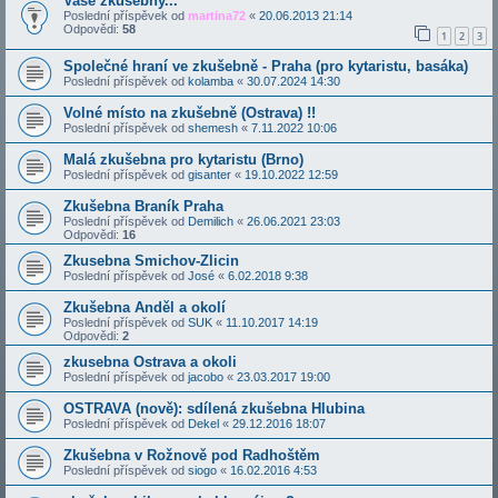
Vaše zkušebny...
Poslední příspěvek od
martina72
«
20.06.2013 21:14
Odpovědi:
58
1
2
3
Společné hraní ve zkušebně - Praha (pro kytaristu, basáka)
Poslední příspěvek od
kolamba
«
30.07.2024 14:30
Volné místo na zkušebně (Ostrava) !!
Poslední příspěvek od
shemesh
«
7.11.2022 10:06
Malá zkušebna pro kytaristu (Brno)
Poslední příspěvek od
gisanter
«
19.10.2022 12:59
Zkušebna Braník Praha
Poslední příspěvek od
Demilich
«
26.06.2021 23:03
Odpovědi:
16
Zkusebna Smichov-Zlicin
Poslední příspěvek od
José
«
6.02.2018 9:38
Zkušebna Anděl a okolí
Poslední příspěvek od
SUK
«
11.10.2017 14:19
Odpovědi:
2
zkusebna Ostrava a okoli
Poslední příspěvek od
jacobo
«
23.03.2017 19:00
OSTRAVA (nově): sdílená zkušebna Hlubina
Poslední příspěvek od
Dekel
«
29.12.2016 18:07
Zkušebna v Rožnově pod Radhoštěm
Poslední příspěvek od
siogo
«
16.02.2016 4:53