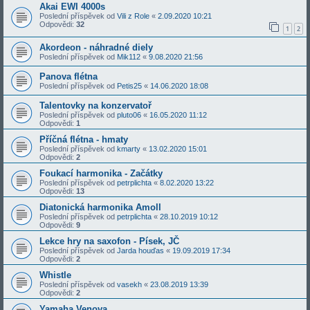
Akai EWI 4000s
Poslední příspěvek od
Vili z Role
«
2.09.2020 10:21
Odpovědi:
32
1
2
Akordeon - náhradné diely
Poslední příspěvek od
Mik112
«
9.08.2020 21:56
Panova flétna
Poslední příspěvek od
Petis25
«
14.06.2020 18:08
Talentovky na konzervatoř
Poslední příspěvek od
pluto06
«
16.05.2020 11:12
Odpovědi:
1
Příčná flétna - hmaty
Poslední příspěvek od
kmarty
«
13.02.2020 15:01
Odpovědi:
2
Foukací harmonika - Začátky
Poslední příspěvek od
petrplichta
«
8.02.2020 13:22
Odpovědi:
13
Diatonická harmonika Amoll
Poslední příspěvek od
petrplichta
«
28.10.2019 10:12
Odpovědi:
9
Lekce hry na saxofon - Písek, JČ
Poslední příspěvek od
Jarda houďas
«
19.09.2019 17:34
Odpovědi:
2
Whistle
Poslední příspěvek od
vasekh
«
23.08.2019 13:39
Odpovědi:
2
Yamaha Venova