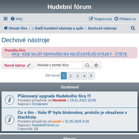
Hudební fórum
FAQ
Registrovat
Přihlásit se
H
Obsah fóra
:: Další hudební nástroje a zpěv
Dechové nástroje
l
Dechové nástroje
e
Pravidla fóra
d
FAQ - KDE NAJÍT ODPOVĚDI NA NEJČASTĚJŠÍ OTÁZKY - ČTĚTE
a
Hledat
Pokročilé hledání
Nové téma
t
1
2
3
4
Další
330 témat
Oznámení
Plánovaný upgrade Hudebního fóra !!!
Poslední příspěvek od
Hendrek
«
19.01.2023 10:59
Napsal v
Oznámení
Co s tím - Vaše IP byla blokována, protože je obsažena v
blacklistu
Poslední příspěvek od
pavlii
«
31.05.2025 9:26
Napsal v
HudebníFórum.cz
Odpovědi:
13