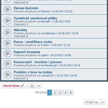
Odpovědi:
5
Oprava klarinetu
Poslední příspěvek od
Raketa
«
14.06.2017 10:20
Syntetické saxofonové plátky
Poslední příspěvek od
MichalR
«
2.06.2017 8:55
Odpovědi:
1
Nátrubky
Poslední příspěvek od
vendabenda
«
15.05.2017 19:39
Odpovědi:
6
Kazoo - modifikace zvuku
Poslední příspěvek od
Trefort
«
3.05.2017 11:18
Kapesní trumpeta
Poslední příspěvek od
sginfo
«
28.03.2017 10:06
Konzervatoř - trombon / pozoun
Poslední příspěvek od
trombonist girl
«
23.03.2017 18:34
Problém s hrou na trubku
Poslední příspěvek od
Lukas0122
«
21.03.2017 18:46
Odpovědi:
1
Nové téma
1
2
3
4
Další
330 témat
Přejít na