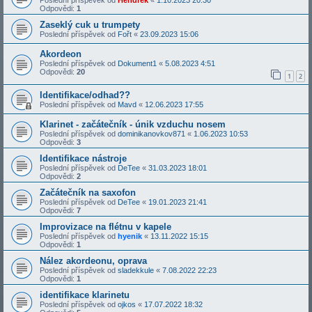
Poslední příspěvek od
Hendrek
«
1.10.2023 20:30
Odpovědi:
1
Zaseklý cuk u trumpety
Poslední příspěvek od
Fořt
«
23.09.2023 15:06
Akordeon
Poslední příspěvek od
Dokument1
«
5.08.2023 4:51
Odpovědi:
20
1
2
Identifikace/odhad??
Poslední příspěvek od
Mavd
«
12.06.2023 17:55
Klarinet - začátečník - únik vzduchu nosem
Poslední příspěvek od
dominikanovkov871
«
1.06.2023 10:53
Odpovědi:
3
Identifikace nástroje
Poslední příspěvek od
DeTee
«
31.03.2023 18:01
Odpovědi:
2
Začátečník na saxofon
Poslední příspěvek od
DeTee
«
19.01.2023 21:41
Odpovědi:
7
Improvizace na flétnu v kapele
Poslední příspěvek od
hyenik
«
13.11.2022 15:15
Odpovědi:
1
Nález akordeonu, oprava
Poslední příspěvek od
sladekkule
«
7.08.2022 22:23
Odpovědi:
1
identifikace klarinetu
Poslední příspěvek od
ojkos
«
17.07.2022 18:32