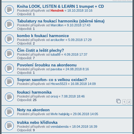
Kniha LOOK, LISTEN & LEARN 1 trumpet + CD
Poslední příspěvek od
Hendrek
«
18.10.2018 10:16
Odpovědi:
1
Tabulatury na foukací harmoniku (sběrné téma)
Poslední příspěvek od
Marcillon
«
9.10.2018 17:43
Odpovědi:
1
kombo k foukací harmonice
Poslední příspěvek od
arcilucifer
«
5.09.2018 17:29
Odpovědi:
2
Čím čistit a leštit plechy?
Poslední příspěvek od
tuba88
«
4.09.2018 17:37
Odpovědi:
7
Povolení šroubku na akordeonu
Poslední příspěvek od
pavsiba
«
24.08.2018 8:16
Odpovědi:
1
Sopran saxofon- co s velkou oxidaci?
Poslední příspěvek od
Htcws5523
«
16.08.2018 14:09
foukaci harmonika
Poslední příspěvek od
orsoj
«
7.08.2018 18:46
Odpovědi:
25
1
2
Noty na akordeon
Poslední příspěvek od
Mvfe habjkilg
«
29.06.2018 14:05
trubka nebo křídlovka
Poslední příspěvek od
vendabenda
«
18.04.2018 16:39
Odpovědi:
9