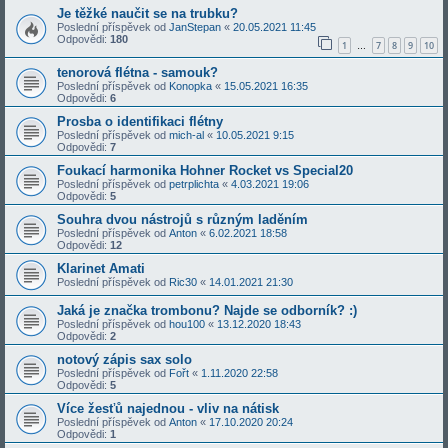
Je těžké naučit se na trubku?
Poslední příspěvek od
JanStepan
«
20.05.2021 11:45
Odpovědi:
180
1
7
8
9
10
…
tenorová flétna - samouk?
Poslední příspěvek od
Konopka
«
15.05.2021 16:35
Odpovědi:
6
Prosba o identifikaci flétny
Poslední příspěvek od
mich-al
«
10.05.2021 9:15
Odpovědi:
7
Foukací harmonika Hohner Rocket vs Special20
Poslední příspěvek od
petrplichta
«
4.03.2021 19:06
Odpovědi:
5
Souhra dvou nástrojů s různým laděním
Poslední příspěvek od
Anton
«
6.02.2021 18:58
Odpovědi:
12
Klarinet Amati
Poslední příspěvek od
Ric30
«
14.01.2021 21:30
Jaká je značka trombonu? Najde se odborník? :)
Poslední příspěvek od
hou100
«
13.12.2020 18:43
Odpovědi:
2
notový zápis sax solo
Poslední příspěvek od
Fořt
«
1.11.2020 22:58
Odpovědi:
5
Více žesťů najednou - vliv na nátisk
Poslední příspěvek od
Anton
«
17.10.2020 20:24
Odpovědi:
1