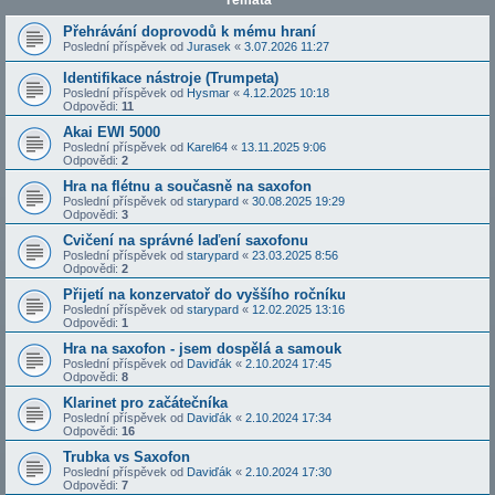
Témata
Přehrávání doprovodů k mému hraní
Poslední příspěvek od
Jurasek
«
3.07.2026 11:27
Identifikace nástroje (Trumpeta)
Poslední příspěvek od
Hysmar
«
4.12.2025 10:18
Odpovědi:
11
Akai EWI 5000
Poslední příspěvek od
Karel64
«
13.11.2025 9:06
Odpovědi:
2
Hra na flétnu a současně na saxofon
Poslední příspěvek od
starypard
«
30.08.2025 19:29
Odpovědi:
3
Cvičení na správné laďení saxofonu
Poslední příspěvek od
starypard
«
23.03.2025 8:56
Odpovědi:
2
Přijetí na konzervatoř do vyššího ročníku
Poslední příspěvek od
starypard
«
12.02.2025 13:16
Odpovědi:
1
Hra na saxofon - jsem dospělá a samouk
Poslední příspěvek od
Daviďák
«
2.10.2024 17:45
Odpovědi:
8
Klarinet pro začátečníka
Poslední příspěvek od
Daviďák
«
2.10.2024 17:34
Odpovědi:
16
Trubka vs Saxofon
Poslední příspěvek od
Daviďák
«
2.10.2024 17:30
Odpovědi:
7