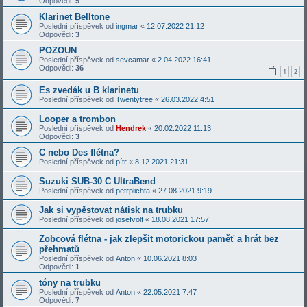
Odpovědi:
5
Klarinet Belltone
Poslední příspěvek od
ingmar
«
12.07.2022 21:12
Odpovědi:
3
POZOUN
Poslední příspěvek od
sevcamar
«
2.04.2022 16:41
Odpovědi:
36
1
2
Es zvedák u B klarinetu
Poslední příspěvek od
Twentytree
«
26.03.2022 4:51
Looper a trombon
Poslední příspěvek od
Hendrek
«
20.02.2022 11:13
Odpovědi:
3
C nebo Des flétna?
Poslední příspěvek od
pítr
«
8.12.2021 21:31
Suzuki SUB-30 C UltraBend
Poslední příspěvek od
petrplichta
«
27.08.2021 9:19
Jak si vypěstovat nátisk na trubku
Poslední příspěvek od
josefvolf
«
18.08.2021 17:57
Zobcová flétna - jak zlepšit motorickou paměť a hrát bez
přehmatů
Poslední příspěvek od
Anton
«
10.06.2021 8:03
Odpovědi:
1
tóny na trubku
Poslední příspěvek od
Anton
«
22.05.2021 7:47
Odpovědi:
7