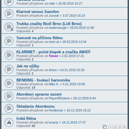
Poslední příspěvek od
rotik
«
15.08.2019 15:27
Klarinet versus Saxofon
Poslední příspěvek od
Jurosik
«
3.07.2019 15:23
Trubka značky Bioll Brno (Lídl Brno)
Poslední příspěvek od
Anderstough
«
28.03.2019 11:08
Odpovědi:
4
Samouk na příčnou flétnu
Poslední příspěvek od
mich-al
«
18.03.2019 13:34
Odpovědi:
1
KLARINET - počet klapek a značka AMATI
Poslední příspěvek od
Trevor
«
2.02.2019 17:21
Odpovědi:
2
Jak na výšky
Poslední příspěvek od
Anton
«
24.01.2019 20:28
Odpovědi:
2
BENDING - foukací harmonika
Poslední příspěvek od
Mike K.
«
3.01.2019 19:09
Odpovědi:
14
Akordeon spravne sezeni
Poslední příspěvek od
Player981dave
«
28.12.2018 8:44
Skladanie Akordeonu
Poslední příspěvek od
Honibrouk
«
18.12.2018 16:22
Irská flétna
Poslední příspěvek od
kmarty
«
19.11.2018 17:37
Odpovědi:
66
1
2
3
4