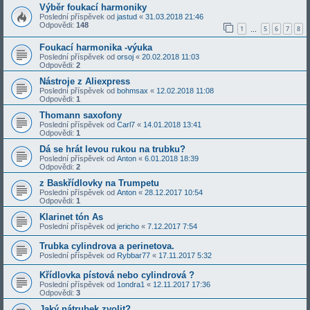
Výběr foukací harmoniky
Poslední příspěvek od
jastud
«
31.03.2018 21:46
Odpovědi:
148
1
5
6
7
8
…
Foukací harmonika -výuka
Poslední příspěvek od
orsoj
«
20.02.2018 11:03
Odpovědi:
2
Nástroje z Aliexpress
Poslední příspěvek od
bohmsax
«
12.02.2018 11:08
Odpovědi:
1
Thomann saxofony
Poslední příspěvek od
Carl7
«
14.01.2018 13:41
Odpovědi:
1
Dá se hrát levou rukou na trubku?
Poslední příspěvek od
Anton
«
6.01.2018 18:39
Odpovědi:
2
z Baskřídlovky na Trumpetu
Poslední příspěvek od
Anton
«
28.12.2017 10:54
Odpovědi:
1
Klarinet tón As
Poslední příspěvek od
jericho
«
7.12.2017 7:54
Trubka cylindrova a perinetova.
Poslední příspěvek od
Rybbar77
«
17.11.2017 5:32
Křídlovka pístová nebo cylindrová ?
Poslední příspěvek od
1ondra1
«
12.11.2017 17:36
Odpovědi:
3
Jaký nátrubek zvolit?