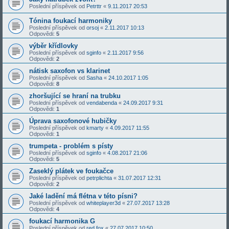
Poslední příspěvek od
Petrttr
«
9.11.2017 20:53
Tónina foukací harmoniky
Poslední příspěvek od
orsoj
«
2.11.2017 10:13
Odpovědi:
5
výběr křídlovky
Poslední příspěvek od
sginfo
«
2.11.2017 9:56
Odpovědi:
2
nátisk saxofon vs klarinet
Poslední příspěvek od
Sasha
«
24.10.2017 1:05
Odpovědi:
8
zhoršující se hraní na trubku
Poslední příspěvek od
vendabenda
«
24.09.2017 9:31
Odpovědi:
1
Úprava saxofonové hubičky
Poslední příspěvek od
kmarty
«
4.09.2017 11:55
Odpovědi:
1
trumpeta - problém s písty
Poslední příspěvek od
sginfo
«
4.08.2017 21:06
Odpovědi:
5
Zaseklý plátek ve foukačce
Poslední příspěvek od
petrplichta
«
31.07.2017 12:31
Odpovědi:
2
Jaké ladění má flétna v této písni?
Poslední příspěvek od
whiteplayer3d
«
27.07.2017 13:28
Odpovědi:
4
foukací harmonika G
Poslední příspěvek od
red fox
«
27.07.2017 10:50