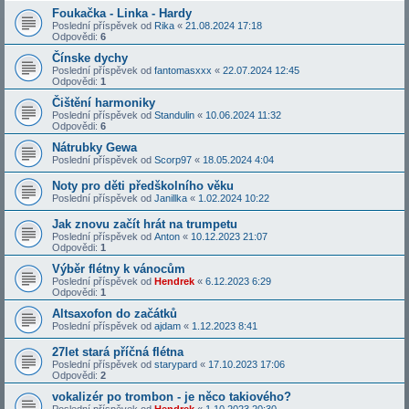
Foukačka - Linka - Hardy
Poslední příspěvek od
Rika
«
21.08.2024 17:18
Odpovědi:
6
Čínske dychy
Poslední příspěvek od
fantomasxxx
«
22.07.2024 12:45
Odpovědi:
1
Čištění harmoniky
Poslední příspěvek od
Standulin
«
10.06.2024 11:32
Odpovědi:
6
Nátrubky Gewa
Poslední příspěvek od
Scorp97
«
18.05.2024 4:04
Noty pro děti předškolního věku
Poslední příspěvek od
Janillka
«
1.02.2024 10:22
Jak znovu začít hrát na trumpetu
Poslední příspěvek od
Anton
«
10.12.2023 21:07
Odpovědi:
1
Výběr flétny k vánocům
Poslední příspěvek od
Hendrek
«
6.12.2023 6:29
Odpovědi:
1
Altsaxofon do začátků
Poslední příspěvek od
ajdam
«
1.12.2023 8:41
27let stará příčná flétna
Poslední příspěvek od
starypard
«
17.10.2023 17:06
Odpovědi:
2
vokalizér po trombon - je něco takiového?