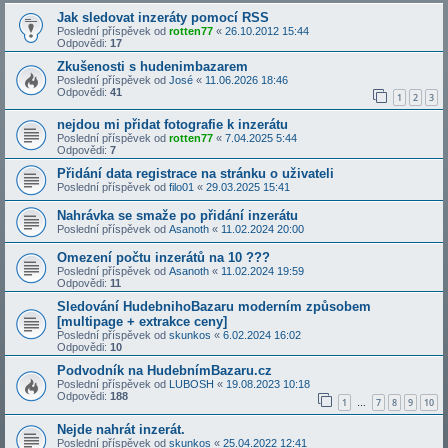
Jak sledovat inzeráty pomocí RSS
Poslední příspěvek od
rotten77
«
26.10.2012 15:44
Odpovědi:
17
Zkušenosti s hudenimbazarem
Poslední příspěvek od
José
«
11.06.2026 18:46
Odpovědi:
41
1
2
3
nejdou mi přidat fotografie k inzerátu
Poslední příspěvek od
rotten77
«
7.04.2025 5:44
Odpovědi:
7
Přidání data registrace na stránku o uživateli
Poslední příspěvek od
filo01
«
29.03.2025 15:41
Nahrávka se smaže po přidání inzerátu
Poslední příspěvek od
Asanoth
«
11.02.2024 20:00
Omezení počtu inzerátů na 10 ???
Poslední příspěvek od
Asanoth
«
11.02.2024 19:59
Odpovědi:
11
Sledování HudebnihoBazaru moderním způsobem
[multipage + extrakce ceny]
Poslední příspěvek od
skunkos
«
6.02.2024 16:02
Odpovědi:
10
Podvodník na HudebnímBazaru.cz
Poslední příspěvek od
LUBOSH
«
19.08.2023 10:18
Odpovědi:
188
1
7
8
9
10
…
Nejde nahrát inzerát.
Poslední příspěvek od
skunkos
«
25.04.2022 12:41