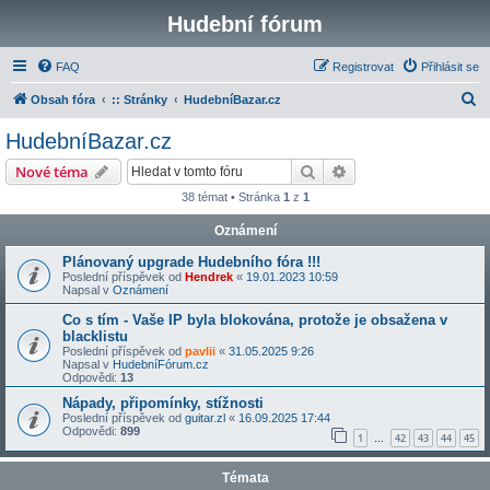
Hudební fórum
FAQ
Registrovat
Přihlásit se
H
Obsah fóra
:: Stránky
HudebníBazar.cz
l
HudebníBazar.cz
e
Hledat
Pokročilé hledání
Nové téma
d
38 témat • Stránka
1
z
1
a
Oznámení
t
Plánovaný upgrade Hudebního fóra !!!
Poslední příspěvek od
Hendrek
«
19.01.2023 10:59
Napsal v
Oznámení
Co s tím - Vaše IP byla blokována, protože je obsažena v
blacklistu
Poslední příspěvek od
pavlii
«
31.05.2025 9:26
Napsal v
HudebníFórum.cz
Odpovědi:
13
Nápady, připomínky, stížnosti
Poslední příspěvek od
guitar.zl
«
16.09.2025 17:44
Odpovědi:
899
1
42
43
44
45
…
Témata