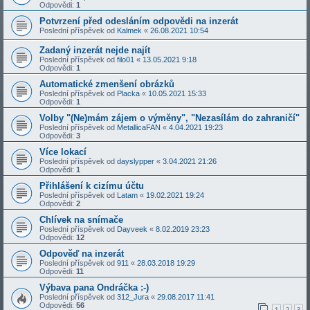
Odpovědi:
1
Potvrzení před odesláním odpovědi na inzerát
Poslední příspěvek od
Kalmek
«
26.08.2021 10:54
Zadaný inzerát nejde najít
Poslední příspěvek od
filo01
«
13.05.2021 9:18
Odpovědi:
1
Automatické zmenšení obrázků
Poslední příspěvek od
Placka
«
10.05.2021 15:33
Odpovědi:
1
Volby "(Ne)mám zájem o výměny", "Nezasílám do zahraničí"
Poslední příspěvek od
MetallicaFAN
«
4.04.2021 19:23
Odpovědi:
3
Více lokací
Poslední příspěvek od
dayslypper
«
3.04.2021 21:26
Odpovědi:
1
Přihlášení k cizímu účtu
Poslední příspěvek od
Latam
«
19.02.2021 19:24
Odpovědi:
2
Chlívek na snímače
Poslední příspěvek od
Dayveek
«
8.02.2019 23:23
Odpovědi:
12
Odpověď na inzerát
Poslední příspěvek od
911
«
28.03.2018 19:29
Odpovědi:
11
Výbava pana Ondráčka :-)
Poslední příspěvek od
312_Jura
«
29.08.2017 11:41
Odpovědi:
56
1
2
3