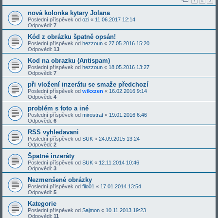
nová kolonka kytary Jolana
Poslední příspěvek od
ozi
«
11.06.2017 12:14
Odpovědi:
7
Kód z obrázku špatně opsán!
Poslední příspěvek od
hezzoun
«
27.05.2016 15:20
Odpovědi:
13
Kod na obrazku (Antispam)
Poslední příspěvek od
hezzoun
«
18.05.2016 13:27
Odpovědi:
7
při vložení inzerátu se smaže předchozí
Poslední příspěvek od
wikxzen
«
16.02.2016 9:14
Odpovědi:
4
problém s foto a iné
Poslední příspěvek od
mirostrat
«
19.01.2016 6:46
Odpovědi:
6
RSS vyhledavani
Poslední příspěvek od
SUK
«
24.09.2015 13:24
Odpovědi:
2
Špatné inzeráty
Poslední příspěvek od
SUK
«
12.11.2014 10:46
Odpovědi:
3
Nezmenšené obrázky
Poslední příspěvek od
filo01
«
17.01.2014 13:54
Odpovědi:
5
Kategorie
Poslední příspěvek od
Sajmon
«
10.11.2013 19:23
Odpovědi:
11