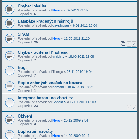
Chyba: lokalita
Poslední příspěvek od
Nero
«
4.07.2013 21:35
Odpovědi:
6
Databáze kradených nástrojů
Poslední příspěvek od
dayslypper
«
8.01.2012 16:00
SPAM
Poslední příspěvek od
Nero
«
12.05.2011 21:20
Odpovědi:
25
1
2
Chyba - Sdilena IP adresa
Poslední příspěvek od
vrablc.v
«
18.03.2011 12:08
Odpovědi:
7
Bug!
Poslední příspěvek od
Teorge
«
25.11.2010 19:04
Odpovědi:
7
Kopie známých značek na bazaru
Poslední příspěvek od
Kamahl
«
18.07.2010 18:23
Odpovědi:
1
Integrace bazaru na zbozi.cz
Poslední příspěvek od
Sadam.S
«
17.07.2010 13:03
Odpovědi:
23
1
2
Oživení
Poslední příspěvek od
Nero
«
25.12.2009 9:54
Odpovědi:
4
Duplicitní inzeráty
Poslední příspěvek od
Nero
«
14.09.2009 19:11