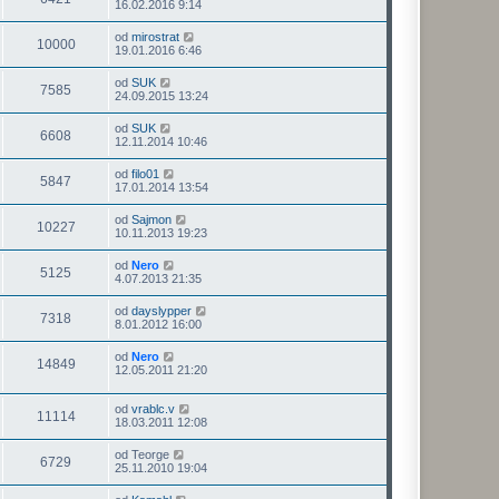
16.02.2016 9:14
od
mirostrat
10000
19.01.2016 6:46
od
SUK
7585
24.09.2015 13:24
od
SUK
6608
12.11.2014 10:46
od
filo01
5847
17.01.2014 13:54
od
Sajmon
10227
10.11.2013 19:23
od
Nero
5125
4.07.2013 21:35
od
dayslypper
7318
8.01.2012 16:00
od
Nero
14849
12.05.2011 21:20
od
vrablc.v
11114
18.03.2011 12:08
od
Teorge
6729
25.11.2010 19:04