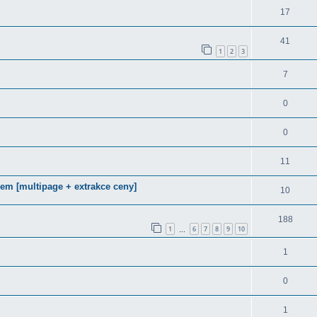
17
41
1
2
3
7
0
0
11
m [multipage + extrakce ceny]
10
188
1
6
7
8
9
10
…
1
0
1