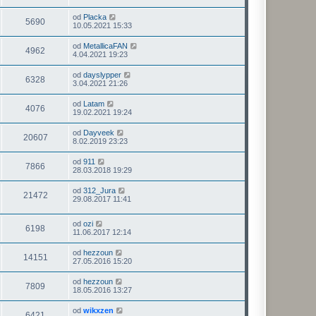
od
Placka
5690
10.05.2021 15:33
od
MetallicaFAN
4962
4.04.2021 19:23
od
dayslypper
6328
3.04.2021 21:26
od
Latam
4076
19.02.2021 19:24
od
Dayveek
20607
8.02.2019 23:23
od
911
7866
28.03.2018 19:29
od
312_Jura
21472
29.08.2017 11:41
od
ozi
6198
11.06.2017 12:14
od
hezzoun
14151
27.05.2016 15:20
od
hezzoun
7809
18.05.2016 13:27
od
wikxzen
6421