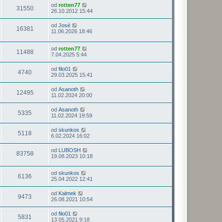
od
rotten77
31550
26.10.2012 15:44
od
José
16381
11.06.2026 18:46
od
rotten77
11488
7.04.2025 5:44
od
filo01
4740
29.03.2025 15:41
od
Asanoth
12495
11.02.2024 20:00
od
Asanoth
5335
11.02.2024 19:59
od
skunkos
5118
6.02.2024 16:02
od
LUBOSH
83758
19.08.2023 10:18
od
skunkos
6136
25.04.2022 12:41
od
Kalmek
9473
26.08.2021 10:54
od
filo01
5831
13.05.2021 9:18