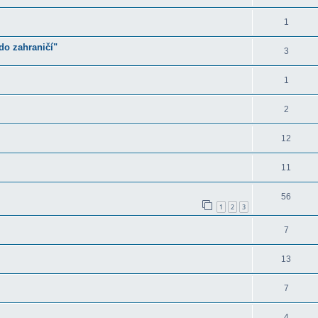
1
do zahraničí"
3
1
2
12
11
56
1
2
3
7
13
7
4