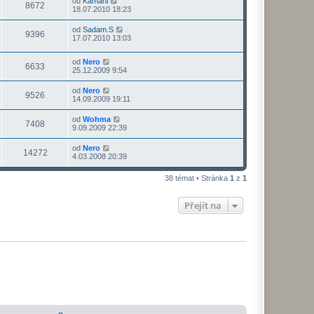
od
Kamahl
8672
18.07.2010 18:23
od
Sadam.S
9396
17.07.2010 13:03
od
Nero
6633
25.12.2009 9:54
od
Nero
9526
14.09.2009 19:11
od
Wohma
7408
9.09.2009 22:39
od
Nero
14272
4.03.2008 20:39
38 témat • Stránka
1
z
1
Přejít na