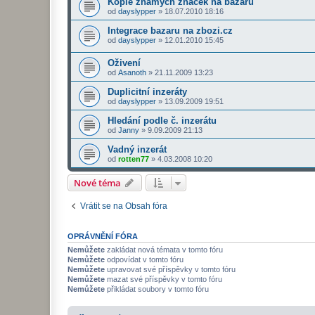
Kopie známých značek na bazaru
od
dayslypper
»
18.07.2010 18:16
Integrace bazaru na zbozi.cz
od
dayslypper
»
12.01.2010 15:45
Oživení
od
Asanoth
»
21.11.2009 13:23
Duplicitní inzeráty
od
dayslypper
»
13.09.2009 19:51
Hledání podle č. inzerátu
od
Janny
»
9.09.2009 21:13
Vadný inzerát
od
rotten77
»
4.03.2008 10:20
Nové téma
Vrátit se na Obsah fóra
OPRÁVNĚNÍ FÓRA
Nemůžete
zakládat nová témata v tomto fóru
Nemůžete
odpovídat v tomto fóru
Nemůžete
upravovat své příspěvky v tomto fóru
Nemůžete
mazat své příspěvky v tomto fóru
Nemůžete
přikládat soubory v tomto fóru