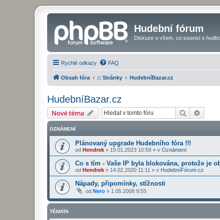
Hudební fórum
Diskuze o všem, co souvisí s hudbo
Rychlé odkazy
FAQ
Obsah fóra
:: Stránky
HudebníBazar.cz
HudebníBazar.cz
Hledat
Pokroč
Nové téma
OZNÁMENÍ
Plánovaný upgrade Hudebního fóra !!!
od
Hendrek
»
19.01.2023 10:59
» v
Oznámení
Co s tím - Vaše IP byla blokována, protože je o
od
Hendrek
»
14.02.2020 11:11
» v
HudebníFórum.cz
Nápady, připomínky, stížnosti
od
Nero
»
1.05.2008 9:55
TÉMATA