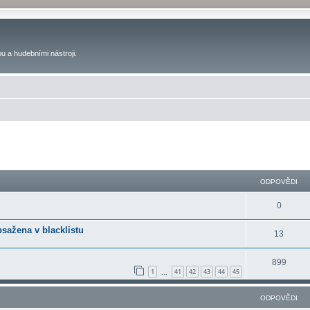
u a hudebními nástroji.
ilé hledání
ODPOVĚDI
0
bsažena v blacklistu
13
899
1
41
42
43
44
45
…
ODPOVĚDI