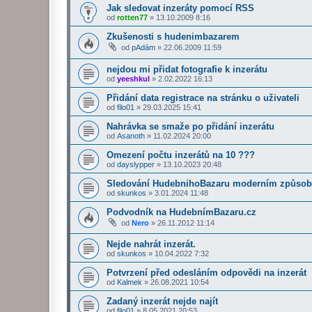
Jak sledovat inzeráty pomocí RSS
od
rotten77
»
13.10.2009 8:16
Zkušenosti s hudenimbazarem
od
pAdám
»
22.06.2009 11:59
nejdou mi přidat fotografie k inzerátu
od
yeeshkul
»
2.02.2022 16:13
Přidání data registrace na stránku o uživateli
od
filo01
»
29.03.2025 15:41
Nahrávka se smaže po přidání inzerátu
od
Asanoth
»
11.02.2024 20:00
Omezení počtu inzerátů na 10 ???
od
dayslypper
»
13.10.2023 20:48
Sledování HudebnihoBazaru moderním způsobe
od
skunkos
»
3.01.2024 11:48
Podvodník na HudebnímBazaru.cz
od
Nero
»
26.11.2012 11:14
Nejde nahrát inzerát.
od
skunkos
»
10.04.2022 7:32
Potvrzení před odesláním odpovědi na inzerát
od
Kalmek
»
26.08.2021 10:54
Zadaný inzerát nejde najít
od
filo01
»
8.05.2021 20:53