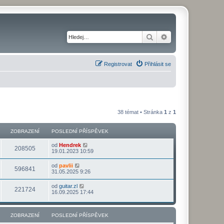
Hledat
Pokročilé hledání
Registrovat
Přihlásit se
38 témat • Stránka
1
z
1
ZOBRAZENÍ
POSLEDNÍ PŘÍSPĚVEK
od
Hendrek
208505
19.01.2023 10:59
od
pavlii
596841
31.05.2025 9:26
od
guitar.zl
221724
16.09.2025 17:44
ZOBRAZENÍ
POSLEDNÍ PŘÍSPĚVEK