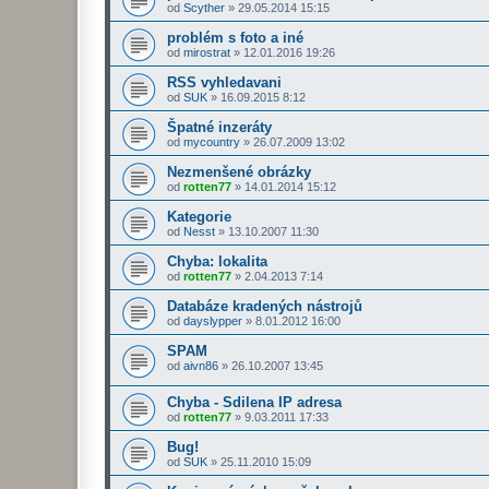
od
Scyther
»
29.05.2014 15:15
problém s foto a iné
od
mirostrat
»
12.01.2016 19:26
RSS vyhledavani
od
SUK
»
16.09.2015 8:12
Špatné inzeráty
od
mycountry
»
26.07.2009 13:02
Nezmenšené obrázky
od
rotten77
»
14.01.2014 15:12
Kategorie
od
Nesst
»
13.10.2007 11:30
Chyba: lokalita
od
rotten77
»
2.04.2013 7:14
Databáze kradených nástrojů
od
dayslypper
»
8.01.2012 16:00
SPAM
od
aivn86
»
26.10.2007 13:45
Chyba - Sdilena IP adresa
od
rotten77
»
9.03.2011 17:33
Bug!
od
SUK
»
25.11.2010 15:09