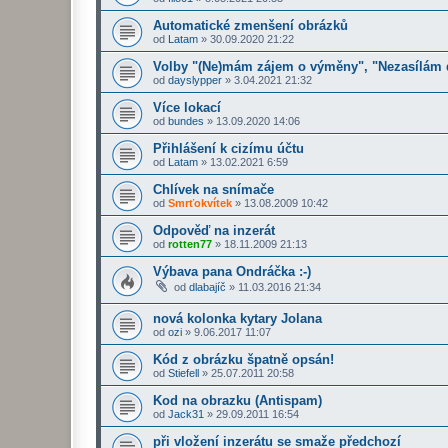
Automatické zmenšení obrázků
od
Latam
»
30.09.2020 21:22
Volby "(Ne)mám zájem o výměny", "Nezasílám 
od
dayslypper
»
3.04.2021 21:32
Více lokací
od
bundes
»
13.09.2020 14:06
Přihlášení k cizímu účtu
od
Latam
»
13.02.2021 6:59
Chlívek na snímače
od
Smrťokvítek
»
13.08.2009 10:42
Odpověď na inzerát
od
rotten77
»
18.11.2009 21:13
Výbava pana Ondráčka :-)
od
dlabajíč
»
11.03.2016 21:34
nová kolonka kytary Jolana
od
ozi
»
9.06.2017 11:07
Kód z obrázku špatně opsán!
od
Stiefell
»
25.07.2011 20:58
Kod na obrazku (Antispam)
od
Jack31
»
29.09.2011 16:54
při vložení inzerátu se smaže předchozí