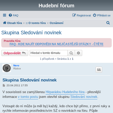
Hudební fórum
FAQ
Registrovat
Přihlásit se
H
Obsah fóra
:: O tomto fóru
Oznámení
l
Skupina Sledování novinek
e
Pravidla fóra
d
FAQ - KDE NAJÍT ODPOVĚDI NA NEJČASTĚJŠÍ OTÁZKY - ČTĚTE
a
Hledat
Pokročilé hledání
Odpovědět
t
1 příspěvek • Stránka
1
z
1
Nero
Rádce
Skupina Sledování novinek
P
23.04.2011 17:55
ř
í
V souvislosti se zamýšlenou
Hitparádou Hudebního fóra
- přesnější
s
informace
v tomto postu
jsem otevřel skupinu
Sledování novinek
.
p
ě
v
Vstoupit do ní může (a měl by) každý, kdo chce být přímo, z první ruky a
e
k
rychle informován prostřednictvím SZ o novinkách na fóru. Půjde