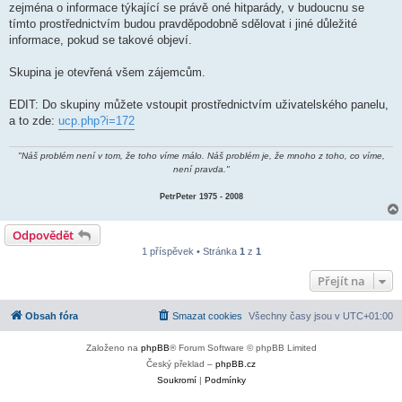
zejména o informace týkající se právě oné hitparády, v budoucnu se
tímto prostřednictvím budou pravděpodobně sdělovat i jiné důležité
informace, pokud se takové objeví.
Skupina je otevřená všem zájemcům.
EDIT: Do skupiny můžete vstoupit prostřednictvím uživatelského panelu,
a to zde:
ucp.php?i=172
"Náš problém není v tom, že toho víme málo. Náš problém je, že mnoho z toho, co víme,
není pravda."
PetrPeter 1975 - 2008
Odpovědět
1 příspěvek • Stránka
1
z
1
Přejít na
Obsah fóra
Smazat cookies
Všechny časy jsou v
UTC+01:00
Založeno na
phpBB
® Forum Software © phpBB Limited
Český překlad –
phpBB.cz
Soukromí
|
Podmínky