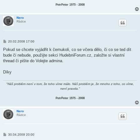
PetrPeter 1975 - 2008
Nero
Rádce
P
20.02.2008 17:00
ř
í
Pokud se chcete vyjádřit k čemukoli, co se včera dělo, či co se ted dít
s
bude či nebude, použijte sekci HudebniForum.cz, založte si vlastní
p
ě
thread či pište do Volejte admina.
v
e
k
Díky
"Náš problém není v tom, že toho víme málo. Náš problém je, že mnoho z toho, co víme,
není pravda."
PetrPeter 1975 - 2008
Nero
Rádce
P
30.04.2009 20:00
ř