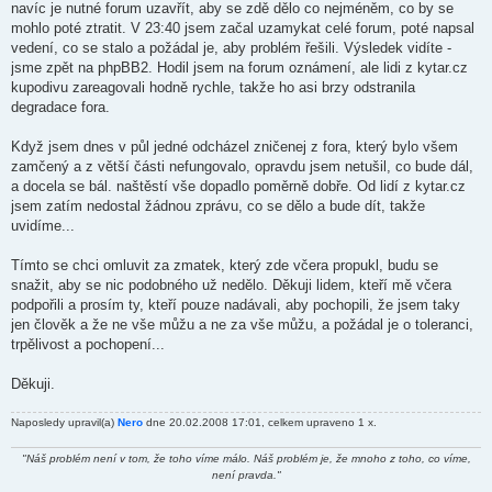
navíc je nutné forum uzavřít, aby se zdě dělo co nejméněm, co by se
mohlo poté ztratit. V 23:40 jsem začal uzamykat celé forum, poté napsal
vedení, co se stalo a požádal je, aby problém řešili. Výsledek vidíte -
jsme zpět na phpBB2. Hodil jsem na forum oznámení, ale lidi z kytar.cz
kupodivu zareagovali hodně rychle, takže ho asi brzy odstranila
degradace fora.
Když jsem dnes v půl jedné odcházel zničenej z fora, který bylo všem
zamčený a z větší části nefungovalo, opravdu jsem netušil, co bude dál,
a docela se bál. naštěstí vše dopadlo poměrně dobře. Od lidí z kytar.cz
jsem zatím nedostal žádnou zprávu, co se dělo a bude dít, takže
uvidíme...
Tímto se chci omluvit za zmatek, který zde včera propukl, budu se
snažit, aby se nic podobného už nedělo. Děkuji lidem, kteří mě včera
podpořili a prosím ty, kteří pouze nadávali, aby pochopili, že jsem taky
jen člověk a že ne vše můžu a ne za vše můžu, a požádal je o toleranci,
trpělivost a pochopení...
Děkuji.
Naposledy upravil(a)
Nero
dne 20.02.2008 17:01, celkem upraveno 1 x.
"Náš problém není v tom, že toho víme málo. Náš problém je, že mnoho z toho, co víme,
není pravda."