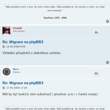
k
"Náš problém není v tom, že toho víme málo. Náš problém je, že mnoho z toho, co víme,
není pravda."
PetrPeter 1975 - 2008
VladaM
Site Admin
Re: Migrace na phpBB3
P
14.05.2009 8:50
ř
í
Vkládání příspěvků s diakritikou vyřešen.
s
p
ě
v
e
Nero
k
Rádce
Re: Migrace na phpBB3
P
17.05.2009 17:28
ř
í
Měl by být funkční skin subsilver2 i prosilver, a to i v české mutaci.
s
p
ě
v
e
"Náš problém není v tom, že toho víme málo. Náš problém je, že mnoho z toho, co víme,