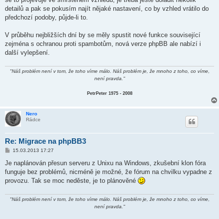
p
ě
detailů a pak se pokusím najít nějaké nastavení, co by vzhled vrátilo do
v
předchozí podoby, půjde-li to.
e
k
V průběhu nejbližších dní by se měly spustit nové funkce související
zejména s ochranou proti spambotům, nová verze phpBB ale nabízí i
další vylepšení.
"Náš problém není v tom, že toho víme málo. Náš problém je, že mnoho z toho, co víme,
není pravda."
PetrPeter 1975 - 2008
Nero
Rádce
Re: Migrace na phpBB3
P
15.03.2013 17:27
ř
í
Je naplánován přesun serveru z Unixu na Windows, zkušební klon fóra
s
funguje bez problémů, nicméně je možné, že fórum na chvilku vypadne z
p
ě
provozu. Tak se moc neděste, je to plánověné
v
e
k
"Náš problém není v tom, že toho víme málo. Náš problém je, že mnoho z toho, co víme,
není pravda."