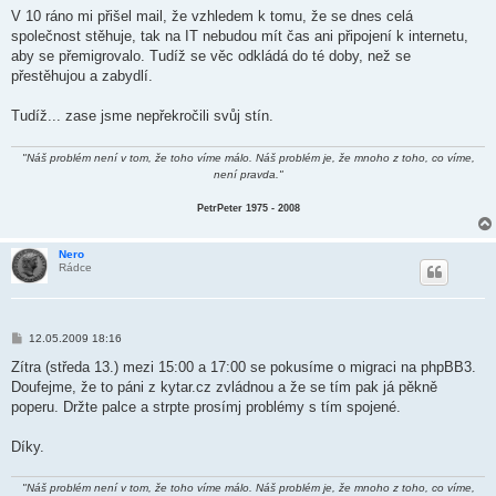
ě
V 10 ráno mi přišel mail, že vzhledem k tomu, že se dnes celá
v
společnost stěhuje, tak na IT nebudou mít čas ani připojení k internetu,
e
k
aby se přemigrovalo. Tudíž se věc odkládá do té doby, než se
přestěhujou a zabydlí.
Tudíž... zase jsme nepřekročili svůj stín.
"Náš problém není v tom, že toho víme málo. Náš problém je, že mnoho z toho, co víme,
není pravda."
PetrPeter 1975 - 2008
Nero
Rádce
P
12.05.2009 18:16
ř
í
Zítra (středa 13.) mezi 15:00 a 17:00 se pokusíme o migraci na phpBB3.
s
Doufejme, že to páni z kytar.cz zvládnou a že se tím pak já pěkně
p
ě
poperu. Držte palce a strpte prosímj problémy s tím spojené.
v
e
k
Díky.
"Náš problém není v tom, že toho víme málo. Náš problém je, že mnoho z toho, co víme,