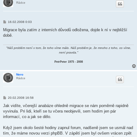
Rádce
P
16.02.2008 0:03
ř
í
Migrace byla zatím z interních důvodů odložena, dojde k ní v nejbližší
s
době.
p
ě
v
e
"Náš problém není v tom, že toho víme málo. Náš problém je, že mnoho z toho, co víme,
k
není pravda."
PetrPeter 1975 - 2008
Nero
Rádce
P
20.02.2008 16:58
ř
í
Jak vidíte, včerejší anabáze ohledně migrace se nám poměrně rapidně
s
vyvinula. Pri lidi, kteří se tu včera neobjevili, sem hodím jen pár
p
ě
informací, co a jak se dělo.
v
e
k
Když jsem okolo šesté hodiny zapnul forum, nadšeně jsem se usmál nad
tím, že máme novou verzi phpBB. V zápětí jsem byl ovšem vrácen zpět