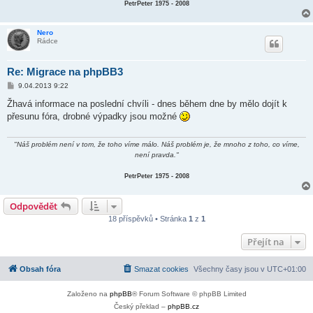
PetrPeter 1975 - 2008
Nero
Rádce
Re: Migrace na phpBB3
P
9.04.2013 9:22
ř
í
Žhavá informace na poslední chvíli - dnes během dne by mělo dojít k
s
přesunu fóra, drobné výpadky jsou možné
p
ě
v
e
"Náš problém není v tom, že toho víme málo. Náš problém je, že mnoho z toho, co víme,
k
není pravda."
PetrPeter 1975 - 2008
Odpovědět
18 příspěvků • Stránka
1
z
1
Přejít na
Obsah fóra
Smazat cookies
Všechny časy jsou v
UTC+01:00
Založeno na
phpBB
® Forum Software © phpBB Limited
Český překlad –
phpBB.cz