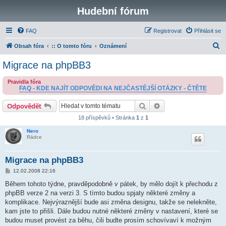
Hudební fórum
FAQ
Registrovat
Přihlásit se
H
Obsah fóra
:: O tomto fóru
Oznámení
l
Migrace na phpBB3
e
Pravidla fóra
d
FAQ - KDE NAJÍT ODPOVĚDI NA NEJČASTĚJŠÍ OTÁZKY - ČTĚTE
a
Hledat
Pokročilé hledání
Odpovědět
t
18 příspěvků • Stránka
1
z
1
Nero
Rádce
Migrace na phpBB3
P
12.02.2008 22:16
ř
í
Během tohoto týdne, pravděpodobně v pátek, by mělo dojít k přechodu z
s
phpBB verze 2 na verzi 3. S tímto budou spjaty některé změny a
p
ě
komplikace. Nejvýraznější bude asi změna designu, takže se nelekněte,
v
kam jste to přišli. Dále budou nutné některé změny v nastavení, které se
e
k
budou muset provést za běhu, čili budte prosím schovívaví k možným