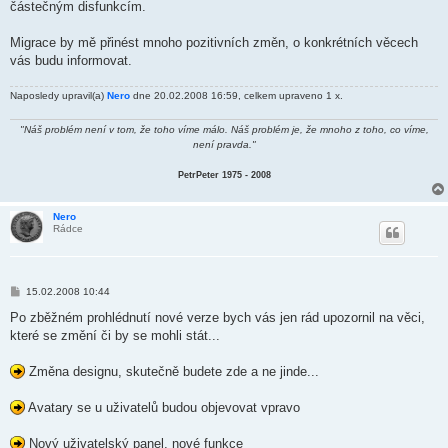
částečným disfunkcím.
Migrace by mě přinést mnoho pozitivních změn, o konkrétních věcech
vás budu informovat.
Naposledy upravil(a)
Nero
dne 20.02.2008 16:59, celkem upraveno 1 x.
"Náš problém není v tom, že toho víme málo. Náš problém je, že mnoho z toho, co víme,
není pravda."
PetrPeter 1975 - 2008
Nero
Rádce
P
15.02.2008 10:44
ř
í
Po zběžném prohlédnutí nové verze bych vás jen rád upozornil na věci,
s
které se změní či by se mohli stát...
p
ě
v
Změna designu, skutečně budete zde a ne jinde...
e
k
Avatary se u uživatelů budou objevovat vpravo
Nový uživatelský panel, nové funkce