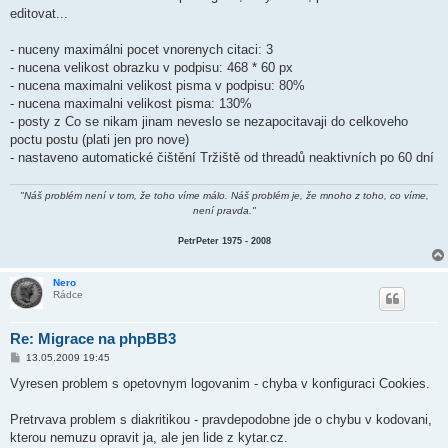
s
editovat...
p
ě
v
- nuceny maximálni pocet vnorenych citaci: 3
e
k
- nucena velikost obrazku v podpisu: 468 * 60 px
- nucena maximalni velikost pisma v podpisu: 80%
- nucena maximalni velikost pisma: 130%
- posty z Co se nikam jinam neveslo se nezapocitavaji do celkoveho
poctu postu (plati jen pro nove)
- nastaveno automatické čištění Tržiště od threadů neaktivních po 60 dní
"Náš problém není v tom, že toho víme málo. Náš problém je, že mnoho z toho, co víme,
není pravda."
PetrPeter 1975 - 2008
Nero
Rádce
Re: Migrace na phpBB3
P
13.05.2009 19:45
ř
í
Vyresen problem s opetovnym logovanim - chyba v konfiguraci Cookies.
s
p
ě
Pretrvava problem s diakritikou - pravdepodobne jde o chybu v kodovani,
v
kterou nemuzu opravit ja, ale jen lide z kytar.cz.
e