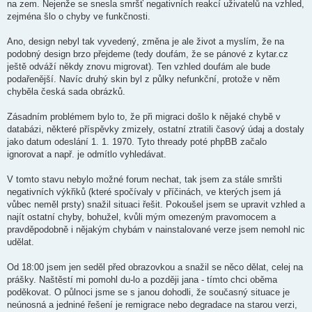
na zem. Nejenže se snesla smršť negativních reakcí uživatelů na vzhled,
zejména šlo o chyby ve funkčnosti.
Ano, design nebyl tak vyvedený, změna je ale život a myslím, že na
podobný design brzo přejdeme (tedy doufám, že se pánové z kytar.cz
ještě odváží někdy znovu migrovat). Ten vzhled doufám ale bude
podařenější. Navíc druhý skin byl z půlky nefunkční, protože v něm
chyběla česká sada obrázků.
Zásadním problémem bylo to, že při migraci došlo k nějaké chybě v
databázi, některé příspěvky zmizely, ostatní ztratili časový údaj a dostaly
jako datum odeslání 1. 1. 1970. Tyto thready poté phpBB začalo
ignorovat a např. je odmítlo vyhledávat.
V tomto stavu nebylo možné forum nechat, tak jsem za stále smršti
negativních výkřiků (které spočívaly v příčinách, ve kterých jsem já
vůbec neměl prsty) snažil situaci řešit. Pokoušel jsem se upravit vzhled a
najít ostatní chyby, bohužel, kvůli mým omezeným pravomocem a
pravděpodobně i nějakým chybám v nainstalované verze jsem nemohl nic
udělat.
Od 18:00 jsem jen seděl před obrazovkou a snažil se něco dělat, celej na
prášky. Naštěstí mi pomohl du-lo a později jana - tímto chci oběma
poděkovat. O půlnoci jsme se s janou dohodli, že současný situace je
neúnosná a jedniné řešení je remigrace nebo degradace na starou verzi,