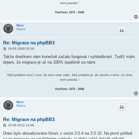
k
není pravda."
PetrPeter 1975 - 2008
Nero
Rádce
Re: Migrace na phpBB3
P
19.05.2009 20:18
ř
í
Takže dneškem nám konečně začalo fungovat i vyhledávání. Tudíž mám
s
dojem, že migrace je už na 100% úspěšně za námi.
p
ě
v
e
"Náš problém není v tom, že toho víme málo. Náš problém je, že mnoho z toho, co víme,
k
není pravda."
PetrPeter 1975 - 2008
Nero
Rádce
Re: Migrace na phpBB3
P
25.06.2012 12:08
ř
í
Dnes bylo aktualizováno fórum z verze 3.0.4 na 3.0.10. Na první pohled
s
se to projevuje ve smrštěném vzhledu, je třeba ještě doladit několik