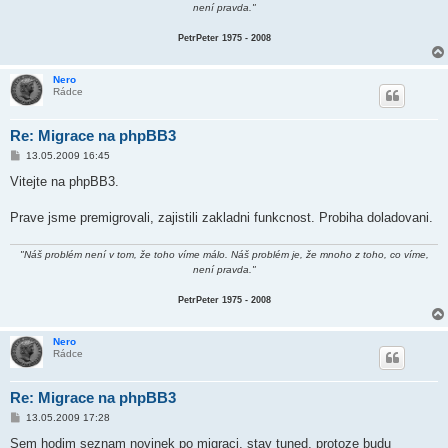
není pravda."
PetrPeter 1975 - 2008
Nero
Rádce
Re: Migrace na phpBB3
P
13.05.2009 16:45
ř
í
Vitejte na phpBB3.
s
p
ě
Prave jsme premigrovali, zajistili zakladni funkcnost. Probiha doladovani.
v
e
k
"Náš problém není v tom, že toho víme málo. Náš problém je, že mnoho z toho, co víme,
není pravda."
PetrPeter 1975 - 2008
Nero
Rádce
Re: Migrace na phpBB3
P
13.05.2009 17:28
ř
í
Sem hodim seznam novinek po migraci, stay tuned, protoze budu