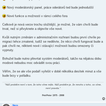
Nový moderátorský panel, práce oderátorů ted bude jednodušší
Nové funkce a možnosti v rámci celého fora
Celkově je nová verze trochu složitější, je možné, že vám chvíli bude
trvat, než si přivyknete a objevíte vše nové.
Kvůli nutným změnám v administračním rozhraní budou první chvíle po
migraci lehce zmatené, tudíž se neděivte, že něco chvíli fungovat bude a
pak chvíli ne, některé nové i stávající možnosti budou omezeny či
vypnuty.
Bohužel bude nutno převrtat systém moderátorů, takže na nějakou dobu
modové nebudou moc odvádět svou práci.
Věřím, že se ale vše podaří vyřešit v době několika desítek minut a vše
bude brzy v pořádku.
"Náš problém není v tom, že toho víme málo. Náš problém je, že mnoho z toho, co víme,
není pravda."
PetrPeter 1975 - 2008
Nero