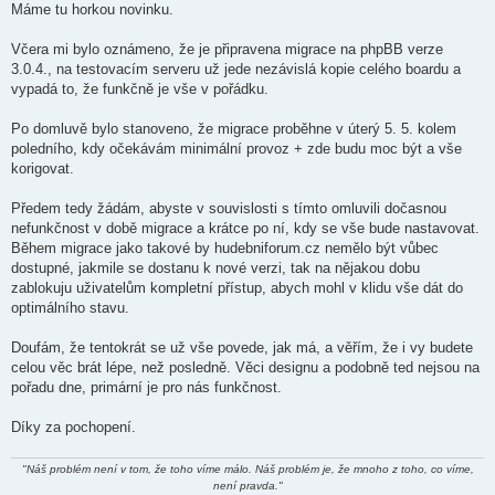
í
Máme tu horkou novinku.
s
p
ě
Včera mi bylo oznámeno, že je připravena migrace na phpBB verze
v
3.0.4., na testovacím serveru už jede nezávislá kopie celého boardu a
e
k
vypadá to, že funkčně je vše v pořádku.
Po domluvě bylo stanoveno, že migrace proběhne v úterý 5. 5. kolem
poledního, kdy očekávám minimální provoz + zde budu moc být a vše
korigovat.
Předem tedy žádám, abyste v souvislosti s tímto omluvili dočasnou
nefunkčnost v době migrace a krátce po ní, kdy se vše bude nastavovat.
Během migrace jako takové by hudebniforum.cz nemělo být vůbec
dostupné, jakmile se dostanu k nové verzi, tak na nějakou dobu
zablokuju uživatelům kompletní přístup, abych mohl v klidu vše dát do
optimálního stavu.
Doufám, že tentokrát se už vše povede, jak má, a věřím, že i vy budete
celou věc brát lépe, než posledně. Věci designu a podobně ted nejsou na
pořadu dne, primární je pro nás funkčnost.
Díky za pochopení.
"Náš problém není v tom, že toho víme málo. Náš problém je, že mnoho z toho, co víme,
není pravda."