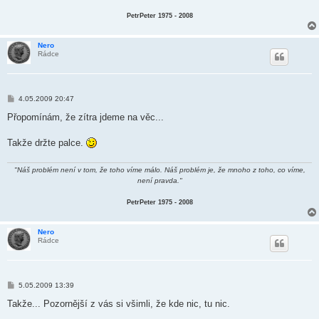
PetrPeter 1975 - 2008
Nero
Rádce
P
4.05.2009 20:47
ř
í
Přopomínám, že zítra jdeme na věc...
s
p
ě
Takže držte palce.
v
e
k
"Náš problém není v tom, že toho víme málo. Náš problém je, že mnoho z toho, co víme,
není pravda."
PetrPeter 1975 - 2008
Nero
Rádce
P
5.05.2009 13:39
ř
í
Takže... Pozornější z vás si všimli, že kde nic, tu nic.
s
p