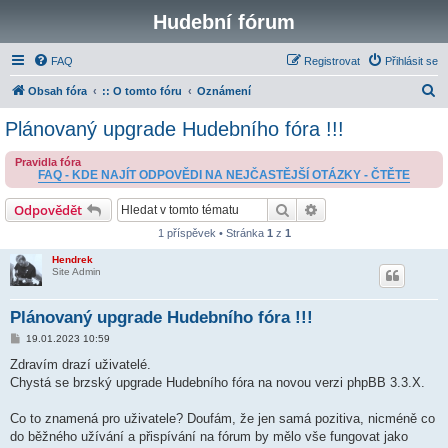
Hudební fórum
FAQ
Registrovat
Přihlásit se
H
Obsah fóra
:: O tomto fóru
Oznámení
l
Plánovaný upgrade Hudebního fóra !!!
e
Pravidla fóra
d
FAQ - KDE NAJÍT ODPOVĚDI NA NEJČASTĚJŠÍ OTÁZKY - ČTĚTE
a
Hledat
Pokročilé hledání
Odpovědět
t
1 příspěvek • Stránka
1
z
1
Hendrek
Site Admin
Plánovaný upgrade Hudebního fóra !!!
P
19.01.2023 10:59
ř
í
Zdravím drazí uživatelé.
s
Chystá se brzský upgrade Hudebního fóra na novou verzi phpBB 3.3.X.
p
ě
v
Co to znamená pro uživatele? Doufám, že jen samá pozitiva, nicméně co
e
k
do běžného užívání a přispívání na fórum by mělo vše fungovat jako