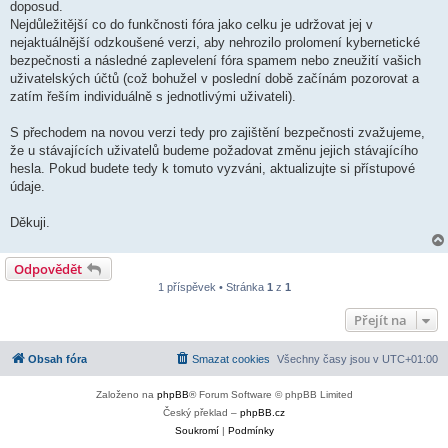
doposud.
Nejdůležitější co do funkčnosti fóra jako celku je udržovat jej v
nejaktuálnější odzkoušené verzi, aby nehrozilo prolomení kybernetické
bezpečnosti a následné zaplevelení fóra spamem nebo zneužití vašich
uživatelských účtů (což bohužel v poslední době začínám pozorovat a
zatím řeším individuálně s jednotlivými uživateli).
S přechodem na novou verzi tedy pro zajištění bezpečnosti zvažujeme,
že u stávajících uživatelů budeme požadovat změnu jejich stávajícího
hesla. Pokud budete tedy k tomuto vyzváni, aktualizujte si přístupové
údaje.
Děkuji.
Odpovědět
1 příspěvek • Stránka
1
z
1
Přejít na
Obsah fóra
Smazat cookies
Všechny časy jsou v
UTC+01:00
Založeno na
phpBB
® Forum Software © phpBB Limited
Český překlad –
phpBB.cz
Soukromí
|
Podmínky