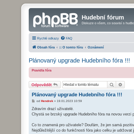
Hudební fórum
Diskuze o všem, co souvisí s hudbo
Rychlé odkazy
FAQ
Obsah fóra
:: O tomto fóru
Oznámení
Plánovaný upgrade Hudebního fóra !!!
Pravidla fóra
Hledat
Pokro
Odpovědět
Plánovaný upgrade Hudebního fóra !!!
P
od
Hendrek
»
19.01.2023 10:59
ř
í
Zdravím drazí uživatelé.
s
Chystá se brzský upgrade Hudebního fóra na novou verzi 
p
ě
v
Co to znamená pro uživatele? Doufám, že jen samá pozitiv
e
k
Nejdůležitější co do funkčnosti fóra jako celku je udržovat