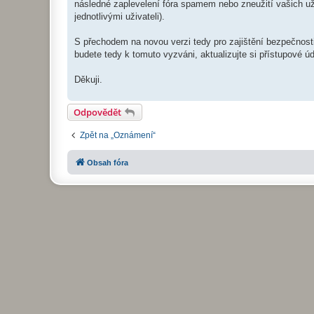
následné zaplevelení fóra spamem nebo zneužití vašich už
jednotlivými uživateli).
S přechodem na novou verzi tedy pro zajištění bezpečnost
budete tedy k tomuto vyzváni, aktualizujte si přístupové úd
Děkuji.
Odpovědět
Zpět na „Oznámení“
Obsah fóra