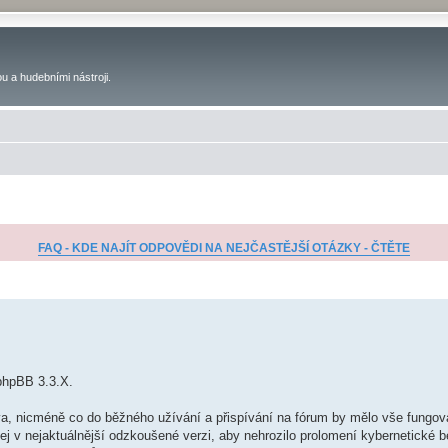
u a hudebními nástroji.
FAQ - KDE NAJÍT ODPOVĚDI NA NEJČASTĚJŠÍ OTÁZKY - ČTĚTE
čilé hledání
phpBB 3.3.X.
a, nicméně co do běžného užívání a přispívání na fórum by mělo vše fungov
 jej v nejaktuálnější odzkoušené verzi, aby nehrozilo prolomení kybernetické 