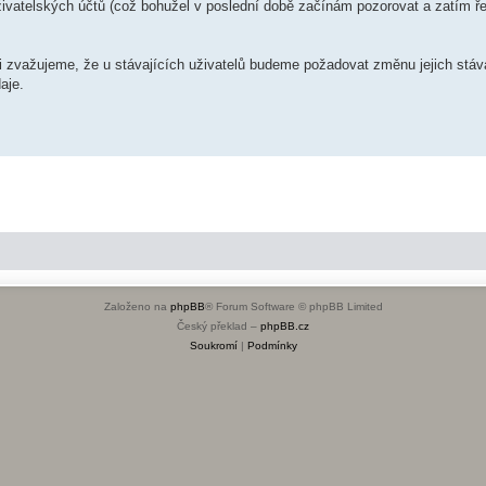
ivatelských účtů (což bohužel v poslední době začínám pozorovat a zatím ře
i zvažujeme, že u stávajících uživatelů budeme požadovat změnu jejich stáv
aje.
Založeno na
phpBB
® Forum Software © phpBB Limited
Český překlad –
phpBB.cz
Soukromí
|
Podmínky