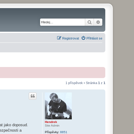
Hledat
Pokročilé hledání
Registrovat
Přihlásit se
1 příspěvek • Stránka
1
z
1
Hendrek
at jako doposud.
Site Admin
bezpečnosti a
Příspěvky:
8851