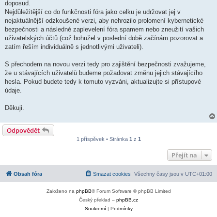
doposud.
Nejdůležitější co do funkčnosti fóra jako celku je udržovat jej v
nejaktuálnější odzkoušené verzi, aby nehrozilo prolomení kybernetické
bezpečnosti a následné zaplevelení fóra spamem nebo zneužití vašich
uživatelských účtů (což bohužel v poslední době začínám pozorovat a
zatím řeším individuálně s jednotlivými uživateli).
S přechodem na novou verzi tedy pro zajištění bezpečnosti zvažujeme,
že u stávajících uživatelů budeme požadovat změnu jejich stávajícího
hesla. Pokud budete tedy k tomuto vyzváni, aktualizujte si přístupové
údaje.
Děkuji.
Odpovědět
1 příspěvek • Stránka
1
z
1
Přejít na
Obsah fóra
Smazat cookies
Všechny časy jsou v
UTC+01:00
Založeno na
phpBB
® Forum Software © phpBB Limited
Český překlad –
phpBB.cz
Soukromí
|
Podmínky