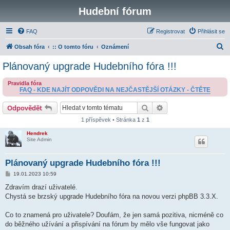
Hudební fórum
FAQ
Registrovat
Přihlásit se
H
Obsah fóra
:: O tomto fóru
Oznámení
l
Plánovaný upgrade Hudebního fóra !!!
e
Pravidla fóra
d
FAQ - KDE NAJÍT ODPOVĚDI NA NEJČASTĚJŠÍ OTÁZKY - ČTĚTE
a
Hledat
Pokročilé hledání
Odpovědět
t
1 příspěvek • Stránka
1
z
1
Hendrek
Site Admin
Plánovaný upgrade Hudebního fóra !!!
P
19.01.2023 10:59
ř
í
Zdravím drazí uživatelé.
s
Chystá se brzský upgrade Hudebního fóra na novou verzi phpBB 3.3.X.
p
ě
v
Co to znamená pro uživatele? Doufám, že jen samá pozitiva, nicméně co
e
k
do běžného užívání a přispívání na fórum by mělo vše fungovat jako