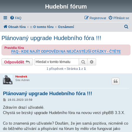
Hudební fórum
FAQ
Registrovat
Přihlásit se
H
Obsah fóra
:: O tomto fóru
Oznámení
l
Plánovaný upgrade Hudebního fóra !!!
e
Pravidla fóra
d
FAQ - KDE NAJÍT ODPOVĚDI NA NEJČASTĚJŠÍ OTÁZKY - ČTĚTE
a
Hledat
Pokročilé hledání
Odpovědět
t
1 příspěvek • Stránka
1
z
1
Hendrek
Site Admin
Plánovaný upgrade Hudebního fóra !!!
P
19.01.2023 10:59
ř
í
Zdravím drazí uživatelé.
s
Chystá se brzský upgrade Hudebního fóra na novou verzi phpBB 3.3.X.
p
ě
v
Co to znamená pro uživatele? Doufám, že jen samá pozitiva, nicméně co
e
k
do běžného užívání a přispívání na fórum by mělo vše fungovat jako