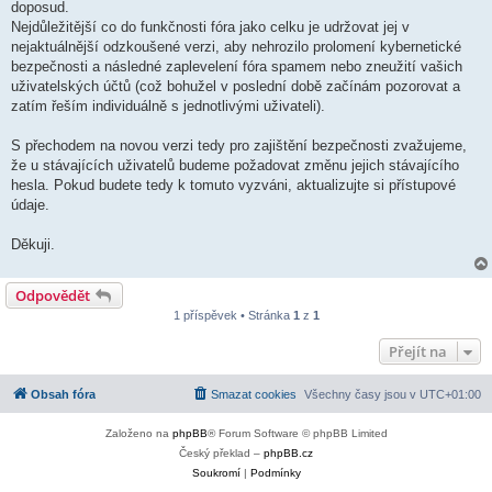
doposud.
Nejdůležitější co do funkčnosti fóra jako celku je udržovat jej v
nejaktuálnější odzkoušené verzi, aby nehrozilo prolomení kybernetické
bezpečnosti a následné zaplevelení fóra spamem nebo zneužití vašich
uživatelských účtů (což bohužel v poslední době začínám pozorovat a
zatím řeším individuálně s jednotlivými uživateli).
S přechodem na novou verzi tedy pro zajištění bezpečnosti zvažujeme,
že u stávajících uživatelů budeme požadovat změnu jejich stávajícího
hesla. Pokud budete tedy k tomuto vyzváni, aktualizujte si přístupové
údaje.
Děkuji.
Odpovědět
1 příspěvek • Stránka
1
z
1
Přejít na
Obsah fóra
Smazat cookies
Všechny časy jsou v
UTC+01:00
Založeno na
phpBB
® Forum Software © phpBB Limited
Český překlad –
phpBB.cz
Soukromí
|
Podmínky