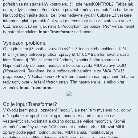
pořešit vše na straně HW kontroleru, čili zde nanoKONTROL2. Takže jak
na to, když nechceme/nemůžeme provést změny u samotného hardware.
Na úvod bych ještě dodal, že i přes nedávné vydání Cubase 13 veškeré
informace platí i pro aktuální verzi (screenshoty jsou z tazatelovo verze
C12, ale od C13 se nijak neliší). Podotýkám, že pouze "Pro" verze, neboť
ty ostatní modulem
Input Transformer
nedisponují.
Vymezení problému
O co jde jsem již nastínil v úvodu výše. Z technického pohledu - řečí
MIDI - je tedy potřeba příchozí zprávy
MIDI CC#
transformovat v části
identifikace, tj. "čísla" nebo též "adresy" kontinuálního kontroleru.
Například tedy oblíbené modulační kolečko vysílá MIDI zprávy
CC#1
(Modulation)
. Řekněme, že je požadavek zaměnit je za
MIDI CC#11
(Expression)
. V Cubase verze Pro k tomu existuje nástroj a není třeba se
tedy uchylovat k řešení třetích stran. Tím nástrojem je již několikrát
zmíněný
Input Transformer
.
.
Co je Input Transformer?
V úvodu jsem použil označení "modul", ale není tím myšleno nic, co by
mělo jakoukoli spojitost s plug-in moduly. Vlastně je to jedna z
vestavěných funkcionalit a dlužno dodat, že velice mocných. Kromě
zmíněné záměny adresy
CC#
toho umí mnohem více: filtrovat MIDI
zprávy podle jejich hodnot, adres, MIDI kanálů, modifikovat je
(zadefinovat například dynamiku klávesy - Velocity - jen v úzkém