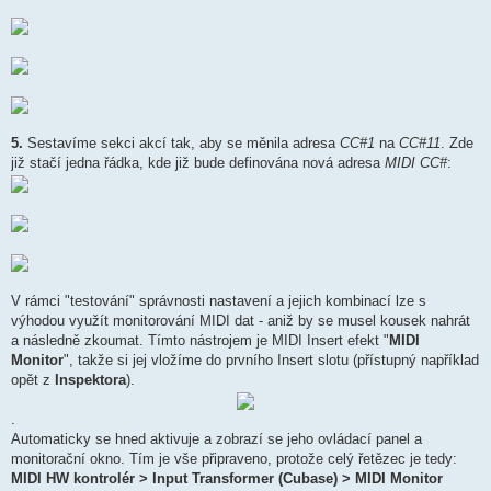
5.
Sestavíme sekci akcí tak, aby se měnila adresa
CC#1
na
CC#11
. Zde
již stačí jedna řádka, kde již bude definována nová adresa
MIDI CC#
:
V rámci "testování" správnosti nastavení a jejich kombinací lze s
výhodou využít monitorování MIDI dat - aniž by se musel kousek nahrát
a následně zkoumat. Tímto nástrojem je MIDI Insert efekt "
MIDI
Monitor
", takže si jej vložíme do prvního Insert slotu (přístupný například
opět z
Inspektora
).
.
Automaticky se hned aktivuje a zobrazí se jeho ovládací panel a
monitorační okno. Tím je vše připraveno, protože celý řetězec je tedy:
MIDI HW kontrolér > Input Transformer (Cubase) > MIDI Monitor