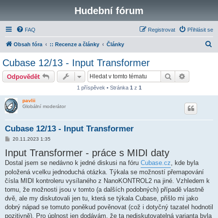
Hudební fórum
FAQ
Registrovat
Přihlásit se
H
Obsah fóra
:: Recenze a články
Články
l
Cubase 12/13 - Input Transformer
e
Hledat
Pokročilé 
Odpovědět
d
1 příspěvek • Stránka
1
z
1
a
pavlii
t
Globální moderátor
Cubase 12/13 - Input Transformer
P
20.11.2023 1:35
ř
Input Transformer - práce s MIDI daty
í
s
Dostal jsem se nedávno k jedné diskusi na fóru
p
Cubase.cz
, kde byla
ě
položená vcelku jednoduchá otázka. Týkala se možností přemapování
v
e
čísla MIDI kontroleru vysílaného z NanoKONTROL2 na jiné. Vzhledem k
k
tomu, že možnosti jsou v tomto (a dalších podobných) případě vlastně
dvě, ale my diskutovali jen tu, která se týkala Cubase, přišlo mi jako
dobrý nápad se tomuto poněkud pověnovat (což i dotyčný tazatel hodnotil
pozitivně). Pro úplnost jen dodávám, že ta nediskutovatelná varianta byla