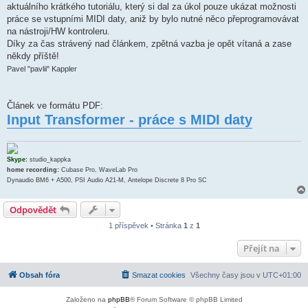
aktuálního krátkého tutoriálu, který si dal za úkol pouze ukázat možnosti
práce se vstupními MIDI daty, aniž by bylo nutné něco přeprogramovávat
na nástroji/HW kontroleru.
Díky za čas strávený nad článkem, zpětná vazba je opět vítaná a zase
někdy příště!
Pavel "pavlii" Kappler
Článek ve formátu PDF:
Input Transformer - práce s MIDI daty
Skype:
studio_kappka
home recording:
Cubase Pro, WaveLab Pro
Dynaudio BM6 + A500, PSI Audio A21-M, Antelope Discrete 8 Pro SC
Odpovědět
1 příspěvek • Stránka
1
z
1
Přejít na
Obsah fóra
Smazat cookies
Všechny časy jsou v
UTC+01:00
Založeno na
phpBB
® Forum Software © phpBB Limited