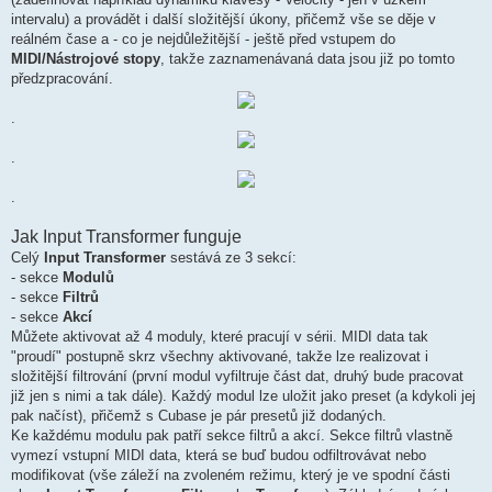
intervalu) a provádět i další složitější úkony, přičemž vše se děje v
reálném čase a - co je nejdůležitější - ještě před vstupem do
MIDI/Nástrojové stopy
, takže zaznamenávaná data jsou již po tomto
předzpracování.
.
.
.
Jak Input Transformer funguje
Celý
Input Transformer
sestává ze 3 sekcí:
- sekce
Modulů
- sekce
Filtrů
- sekce
Akcí
Můžete aktivovat až 4 moduly, které pracují v sérii. MIDI data tak
"proudí" postupně skrz všechny aktivované, takže lze realizovat i
složitější filtrování (první modul vyfiltruje část dat, druhý bude pracovat
již jen s nimi a tak dále). Každý modul lze uložit jako preset (a kdykoli jej
pak načíst), přičemž s Cubase je pár presetů již dodaných.
Ke každému modulu pak patří sekce filtrů a akcí. Sekce filtrů vlastně
vymezí vstupní MIDI data, která se buď budou odfiltrovávat nebo
modifikovat (vše záleží na zvoleném režimu, který je ve spodní části