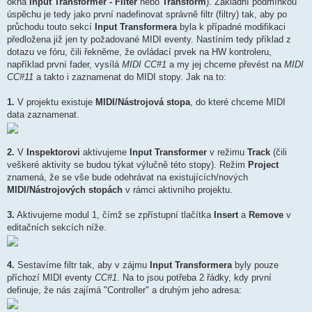
okna
Input Transformer - Filter
nebo
Transform
). Základní podmínkou
úspěchu je tedy jako první nadefinovat správně filtr (filtry) tak, aby po
průchodu touto sekcí
Input Transformera
byla k případné modifikaci
předložena již jen ty požadované MIDI eventy. Nastíním tedy příklad z
dotazu ve fóru, čili řekněme, že ovládací prvek na HW kontroleru,
například první fader, vysílá
MIDI CC#1
a my jej chceme převést na
MIDI
CC#11
a takto i zaznamenat do MIDI stopy. Jak na to:
1.
V projektu existuje
MIDI/Nástrojová stopa
, do které chceme MIDI
data zaznamenat.
2.
V
Inspektorovi
aktivujeme
Input Transformer
v režimu
Track
(čili
veškeré aktivity se budou týkat výlučně této stopy). Režim
Project
znamená, že se vše bude odehrávat na existujících/nových
MIDI/Nástrojových stopách
v rámci aktivního projektu.
3.
Aktivujeme modul 1, čímž se zpřístupní tlačítka
Insert
a
Remove
v
editačních sekcích níže.
4.
Sestavíme filtr tak, aby v zájmu
Input Transformera
byly pouze
příchozí MIDI eventy
CC#1
. Na to jsou potřeba 2 řádky, kdy první
definuje, že nás zajímá "Controller" a druhým jeho adresa: