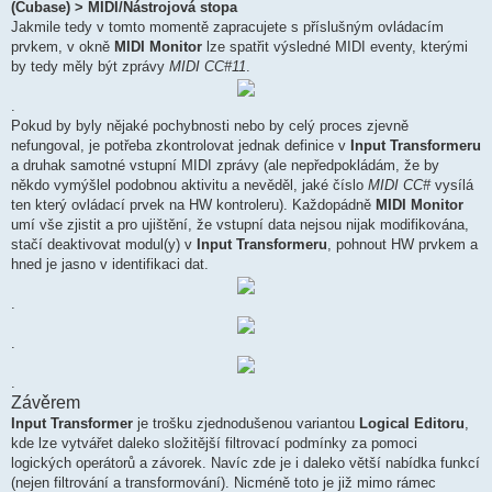
(Cubase) > MIDI/Nástrojová stopa
Jakmile tedy v tomto momentě zapracujete s příslušným ovládacím
prvkem, v okně
MIDI Monitor
lze spatřit výsledné MIDI eventy, kterými
by tedy měly být zprávy
MIDI CC#11
.
.
Pokud by byly nějaké pochybnosti nebo by celý proces zjevně
nefungoval, je potřeba zkontrolovat jednak definice v
Input Transformeru
a druhak samotné vstupní MIDI zprávy (ale nepředpokládám, že by
někdo vymýšlel podobnou aktivitu a nevěděl, jaké číslo
MIDI CC#
vysílá
ten který ovládací prvek na HW kontroleru). Každopádně
MIDI Monitor
umí vše zjistit a pro ujištění, že vstupní data nejsou nijak modifikována,
stačí deaktivovat modul(y) v
Input Transformeru
, pohnout HW prvkem a
hned je jasno v identifikaci dat.
.
.
.
Závěrem
Input Transformer
je trošku zjednodušenou variantou
Logical Editoru
,
kde lze vytvářet daleko složitější filtrovací podmínky za pomoci
logických operátorů a závorek. Navíc zde je i daleko větší nabídka funkcí
(nejen filtrování a transformování). Nicméně toto je již mimo rámec