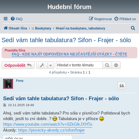
Hudební fórum
FAQ
Registrovat
Přihlásit se
H
Obsah fóra
:: Baskytary
Hraní na baskytaru, tabulatury
l
Sedí vám tahle tabulatura? Sifon - Frajer - sólo
e
Pravidla fóra
d
FAQ - KDE NAJÍT ODPOVĚDI NA NEJČASTĚJŠÍ OTÁZKY - ČTĚTE
a
Hledat
Pokročilé 
Odpovědět
t
4 příspěvky • Stránka
1
z
1
Fany
Sedí vám tahle tabulatura? Sifon - Frajer - sólo
P
10.11.2025 18:46
ř
í
Ahoj, sedí vám tahle tabulatura? Pro sóla v písničce? Potřeboval bych
s
vědět, jestli to zní dobře..?
Tabulatura je v příloze
p
ě
https://www.youtube.com/watch?v=0ZkGlkJXHTo
v
Akordy:
https://pisnicky-akordy.cz/sifon/frajer
e
k