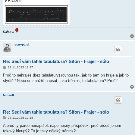
PŘÍLOHY
Kahuna
starypard
Re: Sedí vám tahle tabulatura? Sifon - Frajer - sólo
P
27.11.2025 17:37
ř
í
Proč to nehraješ (bez tabulatury) rovnou tak, jak to tam on hraje a jak to
s
slyšíš? Nebo se snažíš napsat, jako trénink, tu tabulaturu? Proč?
p
ě
v
e
himself
k
Re: Sedí vám tahle tabulatura? Sifon - Frajer - sólo
P
28.11.2025 12:18
ř
í
A proč ty parde nenapíšeš nápomocný příspěvek, proč píšeš jenom
s
takový hloupý? To je taky nějaký trénink?
p