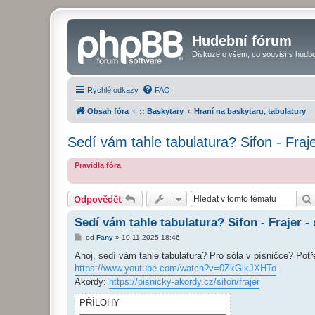
Hudební fórum
Diskuze o všem, co souvisí s hudbo
Rychlé odkazy
FAQ
Obsah fóra
:: Baskytary
Hraní na baskytaru, tabulatury
Sedí vám tahle tabulatura? Sifon - Fraje
Pravidla fóra
Odpovědět
Sedí vám tahle tabulatura? Sifon - Frajer - 
P
od
Fany
»
10.11.2025 18:46
ř
í
Ahoj, sedí vám tahle tabulatura? Pro sóla v písničce? Potře
s
https://www.youtube.com/watch?v=0ZkGlkJXHTo
p
ě
Akordy:
https://pisnicky-akordy.cz/sifon/frajer
v
e
PŘÍLOHY
k