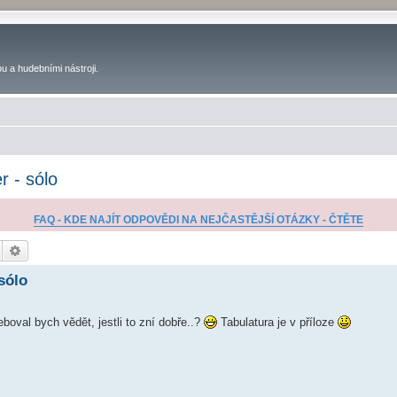
u a hudebními nástroji.
r - sólo
FAQ - KDE NAJÍT ODPOVĚDI NA NEJČASTĚJŠÍ OTÁZKY - ČTĚTE
Hledat
Pokročilé hledání
sólo
boval bych vědět, jestli to zní dobře..?
Tabulatura je v příloze