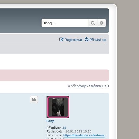
Hledat
Pokročilé hledání
Registrovat
Přihlásit se
4 příspěvky • Stránka
1
z
1
Fany
Příspěvky:
34
Registrován:
16.01.2023 10:15
Bandzone:
https://bandzone.cz/kahuna