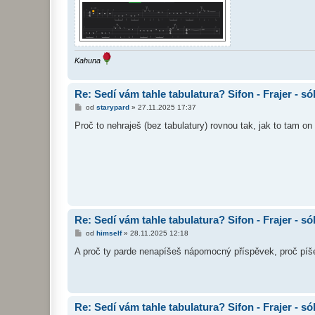
Kahuna
Re: Sedí vám tahle tabulatura? Sifon - Frajer - só
P
od
starypard
»
27.11.2025 17:37
ř
í
Proč to nehraješ (bez tabulatury) rovnou tak, jak to tam on
s
p
ě
v
e
k
Re: Sedí vám tahle tabulatura? Sifon - Frajer - só
P
od
himself
»
28.11.2025 12:18
ř
í
A proč ty parde nenapíšeš nápomocný příspěvek, proč píše
s
p
ě
v
e
k
Re: Sedí vám tahle tabulatura? Sifon - Frajer - só