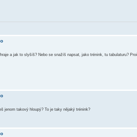
lo
 hraje a jak to slyšíš? Nebo se snažíš napsat, jako trénink, tu tabulaturu? Pro
lo
š jenom takový hloupý? To je taky nějaký trénink?
lo