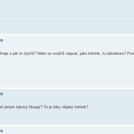
lo
 hraje a jak to slyšíš? Nebo se snažíš napsat, jako trénink, tu tabulaturu? Pro
lo
š jenom takový hloupý? To je taky nějaký trénink?
lo