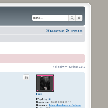
Hledat
Pokročilé hledání
Registrovat
Přihlásit se
4 příspěvky • Stránka
1
z
1
Fany
Příspěvky:
34
Registrován:
16.01.2023 10:15
Bandzone:
https://bandzone.cz/kahuna