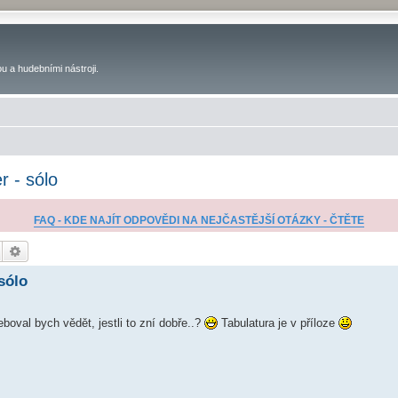
u a hudebními nástroji.
r - sólo
FAQ - KDE NAJÍT ODPOVĚDI NA NEJČASTĚJŠÍ OTÁZKY - ČTĚTE
Hledat
Pokročilé hledání
sólo
boval bych vědět, jestli to zní dobře..?
Tabulatura je v příloze