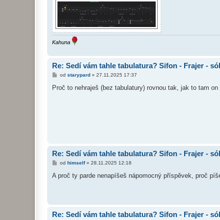
Kahuna
Re: Sedí vám tahle tabulatura? Sifon - Frajer - só
P
od
starypard
»
27.11.2025 17:37
ř
í
Proč to nehraješ (bez tabulatury) rovnou tak, jak to tam on
s
p
ě
v
e
k
Re: Sedí vám tahle tabulatura? Sifon - Frajer - só
P
od
himself
»
28.11.2025 12:18
ř
í
A proč ty parde nenapíšeš nápomocný příspěvek, proč píše
s
p
ě
v
e
k
Re: Sedí vám tahle tabulatura? Sifon - Frajer - só