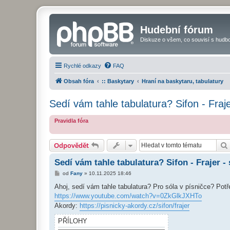
Hudební fórum
Diskuze o všem, co souvisí s hudbo
Rychlé odkazy
FAQ
Obsah fóra
:: Baskytary
Hraní na baskytaru, tabulatury
Sedí vám tahle tabulatura? Sifon - Fraje
Pravidla fóra
Odpovědět
Sedí vám tahle tabulatura? Sifon - Frajer - 
P
od
Fany
»
10.11.2025 18:46
ř
í
Ahoj, sedí vám tahle tabulatura? Pro sóla v písničce? Potře
s
https://www.youtube.com/watch?v=0ZkGlkJXHTo
p
ě
Akordy:
https://pisnicky-akordy.cz/sifon/frajer
v
e
PŘÍLOHY
k