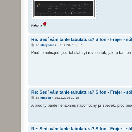
Kahuna
Re: Sedí vám tahle tabulatura? Sifon - Frajer - só
P
od
starypard
»
27.11.2025 17:37
ř
í
Proč to nehraješ (bez tabulatury) rovnou tak, jak to tam on
s
p
ě
v
e
k
Re: Sedí vám tahle tabulatura? Sifon - Frajer - só
P
od
himself
»
28.11.2025 12:18
ř
í
A proč ty parde nenapíšeš nápomocný příspěvek, proč píše
s
p
ě
v
e
k
Re: Sedí vám tahle tabulatura? Sifon - Frajer - só