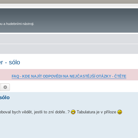
u a hudebními nástroji.
r - sólo
FAQ - KDE NAJÍT ODPOVĚDI NA NEJČASTĚJŠÍ OTÁZKY - ČTĚTE
Hledat
Pokročilé hledání
sólo
boval bych vědět, jestli to zní dobře..?
Tabulatura je v příloze