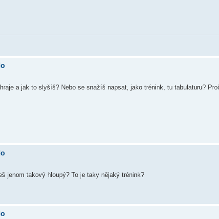
lo
 hraje a jak to slyšíš? Nebo se snažíš napsat, jako trénink, tu tabulaturu? Pro
lo
š jenom takový hloupý? To je taky nějaký trénink?
lo