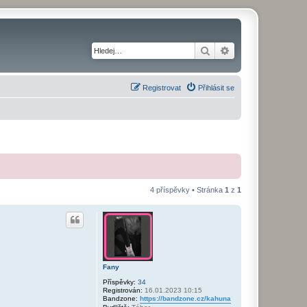
Hledat
Pokročilé hledání
Registrovat
Přihlásit se
4 příspěvky • Stránka
1
z
1
Fany
Příspěvky:
34
Registrován:
16.01.2023 10:15
Bandzone:
https://bandzone.cz/kahuna