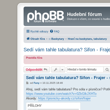
Hudební fórum
Diskuze o všem, co souvisí s hudbo
Rychlé odkazy
FAQ
Obsah fóra
:: Baskytary
Hraní na baskytaru, tabulatury
Sedí vám tahle tabulatura? Sifon - Fraje
Pravidla fóra
Odpovědět
Sedí vám tahle tabulatura? Sifon - Frajer - 
P
od
Fany
»
10.11.2025 18:46
ř
í
Ahoj, sedí vám tahle tabulatura? Pro sóla v písničce? Potře
s
https://www.youtube.com/watch?v=0ZkGlkJXHTo
p
ě
Akordy:
https://pisnicky-akordy.cz/sifon/frajer
v
e
PŘÍLOHY
k