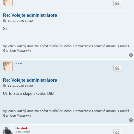
Re: Volejte administrátora
P
10.11.2025 12:42
ř
í
Sí.
s
p
ě
v
e
Vy jeden, každý musíme snést mínění druhého. Demokracie znamená diskusi. (Tomáš
k
Garrigue Masaryk)
torst
Re: Volejte administrátora
P
11.11.2025 17:50
ř
í
Už to zase šlape skvěle. Dík!
s
p
ě
v
e
Vy jeden, každý musíme snést mínění druhého. Demokracie znamená diskusi. (Tomáš
k
Garrigue Masaryk)
Hendrek
Site Admin