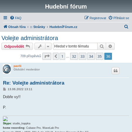
Hudební fórum
FAQ
Registrovat
Přihlásit se
H
Obsah fóra
:: Stránky
HudebníFórum.cz
l
Volejte administrátora
e
Hledat
Pokročilé 
Odpovědět
d
a
Stránka
36
z
36
1
32
33
34
35
36
Předchozí
709 příspěvků
…
t
pavlii
Globální moderátor
Re: Volejte administrátora
P
13.06.2022 13:11
ř
í
Dobře vy!!
s
p
ě
P.
v
e
k
Skype:
studio_kappka
home recording:
Cubase Pro, WaveLab Pro