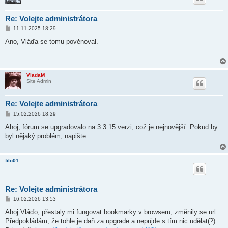
Re: Volejte administrátora
P
11.11.2025 18:29
ř
í
Ano, Vláďa se tomu pověnoval.
s
p
ě
v
e
VladaM
k
Site Admin
Re: Volejte administrátora
P
15.02.2026 18:29
ř
í
Ahoj, fórum se upgradovalo na 3.3.15 verzi, což je nejnovější. Pokud by
s
byl nějaký problém, napište.
p
ě
v
e
filo01
k
Re: Volejte administrátora
P
16.02.2026 13:53
ř
í
Ahoj Vláďo, přestaly mi fungovat bookmarky v browseru, změnily se url.
s
Předpokládám, že tohle je daň za upgrade a nepůjde s tím nic udělat(?).
p