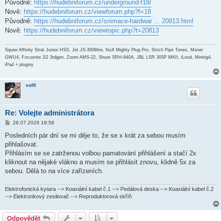
ě
Původně:
https://hudebniforum.cz/underground-f18/
v
Nově:
https://hudebniforum.cz/viewforum.php?f=18
e
k
Původně:
https://hudebniforum.cz/snimace-hardwar ... 20813.html
Nově:
https://hudebniforum.cz/viewtopic.php?t=20813
Squier Affinity Strat Junior HSS, Jet JS-300Mini, NuX Mighty Plug Pro, Strich Pipe Tones, Mooer
GWU4, Focusrite 2i2 3rdgen, Zoom AMS-22, Shure SRH-840A, JBL LSR 305P MKII, iLoud, Minirig4,
iPad + pluginy
volfi
Re: Volejte administrátora
P
28.07.2026 18:58
ř
í
Posledních pár dní se mi děje to, že se x krát za sebou musím
s
přihlašovat.
p
ě
Přihlásím se se zatrženou volbou pamatování přihlášení a stačí 2x
v
kliknout na nějaké vlákno a musím se přihlásit znovu, klidně 5x za
e
k
sebou. Dělá to na více zařízeních.
Elektrofonická kytara --> Koaxiální kabel č.1 --> Pedálová deska --> Koaxiální kabel č.2
--> Elektronkový zesilovač --> Reproduktorová skříň
Odpovědět