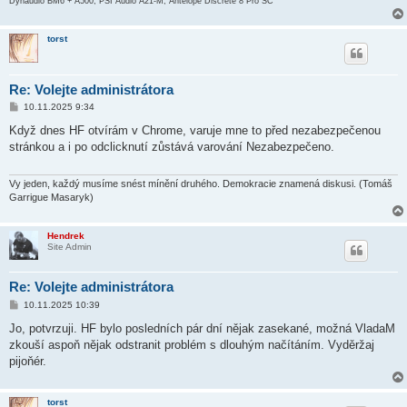
Dynaudio BM6 + A500, PSI Audio A21-M, Antelope Discrete 8 Pro SC
torst
Re: Volejte administrátora
P
10.11.2025 9:34
ř
í
Když dnes HF otvírám v Chrome, varuje mne to před nezabezpečenou
s
stránkou a i po odclicknutí zůstává varování Nezabezpečeno.
p
ě
v
e
Vy jeden, každý musíme snést mínění druhého. Demokracie znamená diskusi. (Tomáš
k
Garrigue Masaryk)
Hendrek
Site Admin
Re: Volejte administrátora
P
10.11.2025 10:39
ř
í
Jo, potvrzuji. HF bylo posledních pár dní nějak zasekané, možná VladaM
s
zkouší aspoň nějak odstranit problém s dlouhým načítáním. Vyděržaj
p
ě
pijoňér.
v
e
k
torst