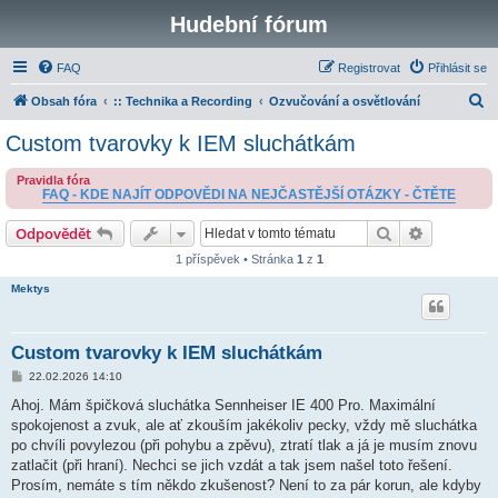
Hudební fórum
FAQ
Registrovat
Přihlásit se
H
Obsah fóra
:: Technika a Recording
Ozvučování a osvětlování
l
Custom tvarovky k IEM sluchátkám
e
Pravidla fóra
d
FAQ - KDE NAJÍT ODPOVĚDI NA NEJČASTĚJŠÍ OTÁZKY - ČTĚTE
a
Hledat
Pokročilé 
Odpovědět
t
1 příspěvek • Stránka
1
z
1
Mektys
Custom tvarovky k IEM sluchátkám
P
22.02.2026 14:10
ř
í
Ahoj. Mám špičková sluchátka Sennheiser IE 400 Pro. Maximální
s
spokojenost a zvuk, ale ať zkouším jakékoliv pecky, vždy mě sluchátka
p
ě
po chvíli povylezou (při pohybu a zpěvu), ztratí tlak a já je musím znovu
v
zatlačit (při hraní). Nechci se jich vzdát a tak jsem našel toto řešení.
e
k
Prosím, nemáte s tím někdo zkušenost? Není to za pár korun, ale kdyby