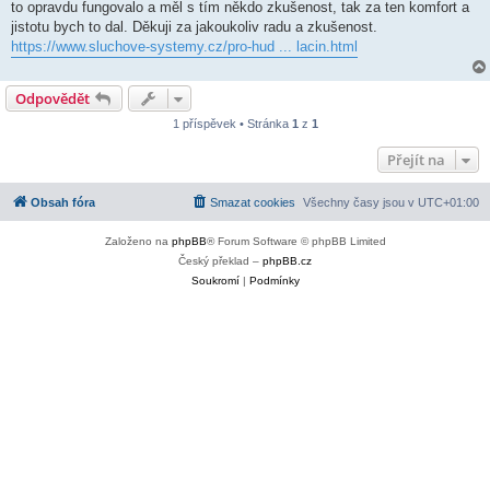
to opravdu fungovalo a měl s tím někdo zkušenost, tak za ten komfort a
jistotu bych to dal. Děkuji za jakoukoliv radu a zkušenost.
https://www.sluchove-systemy.cz/pro-hud ... lacin.html
Odpovědět
1 příspěvek • Stránka
1
z
1
Přejít na
Obsah fóra
Smazat cookies
Všechny časy jsou v
UTC+01:00
Založeno na
phpBB
® Forum Software © phpBB Limited
Český překlad –
phpBB.cz
Soukromí
|
Podmínky