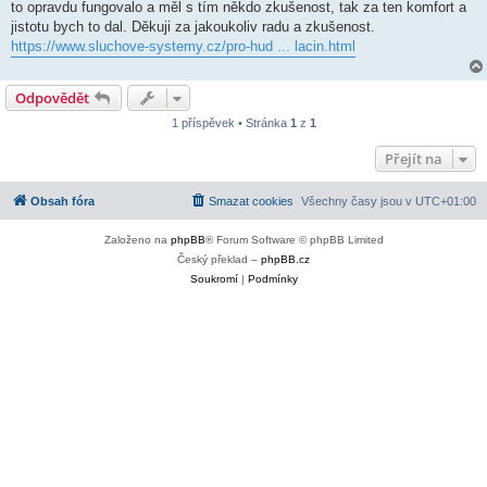
to opravdu fungovalo a měl s tím někdo zkušenost, tak za ten komfort a
jistotu bych to dal. Děkuji za jakoukoliv radu a zkušenost.
https://www.sluchove-systemy.cz/pro-hud ... lacin.html
Odpovědět
1 příspěvek • Stránka
1
z
1
Přejít na
Obsah fóra
Smazat cookies
Všechny časy jsou v
UTC+01:00
Založeno na
phpBB
® Forum Software © phpBB Limited
Český překlad –
phpBB.cz
Soukromí
|
Podmínky