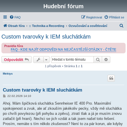
Hudební fórum
FAQ
Registrovat
Přihlásit se
H
Obsah fóra
:: Technika a Recording
Ozvučování a osvětlování
l
Custom tvarovky k IEM sluchátkám
e
Pravidla fóra
d
FAQ - KDE NAJÍT ODPOVĚDI NA NEJČASTĚJŠÍ OTÁZKY - ČTĚTE
a
Hledat
Pokročilé 
Odpovědět
t
1 příspěvek • Stránka
1
z
1
Mektys
Custom tvarovky k IEM sluchátkám
P
22.02.2026 14:10
ř
í
Ahoj. Mám špičková sluchátka Sennheiser IE 400 Pro. Maximální
s
spokojenost a zvuk, ale ať zkouším jakékoliv pecky, vždy mě sluchátka
p
ě
po chvíli povylezou (při pohybu a zpěvu), ztratí tlak a já je musím znovu
v
zatlačit (při hraní). Nechci se jich vzdát a tak jsem našel toto řešení.
e
k
Prosím, nemáte s tím někdo zkušenost? Není to za pár korun, ale kdyby