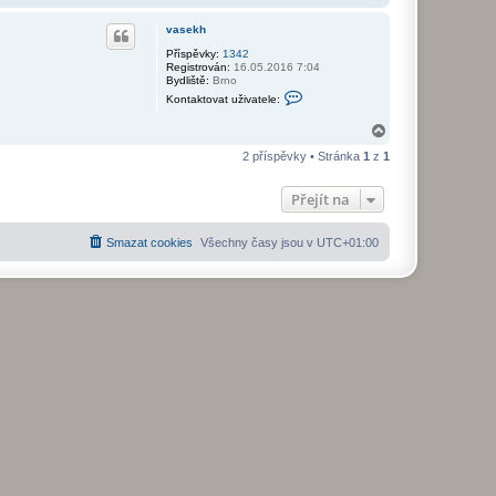
a
h
vasekh
o
r
Příspěvky:
1342
Registrován:
16.05.2016 7:04
u
Bydliště:
Brno
K
Kontaktovat uživatele:
o
n
N
t
a
a
2 příspěvky • Stránka
1
z
1
k
h
t
o
o
r
Přejít na
v
u
a
t
u
Smazat cookies
Všechny časy jsou v
UTC+01:00
ž
i
v
a
t
e
l
e
v
a
s
e
k
h