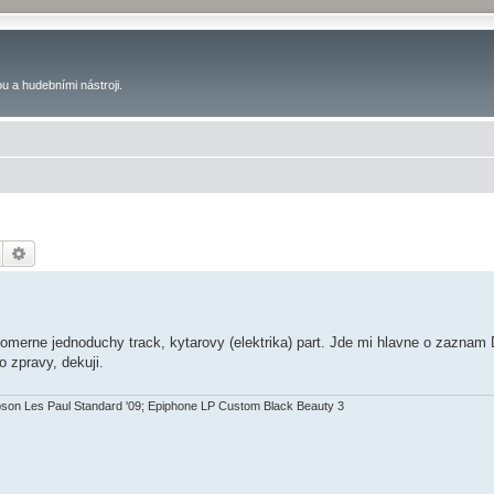
u a hudebními nástroji.
Hledat
Pokročilé hledání
omerne jednoduchy track, kytarovy (elektrika) part. Jde mi hlavne o zaznam DI
 zpravy, dekuji.
bson Les Paul Standard '09; Epiphone LP Custom Black Beauty 3