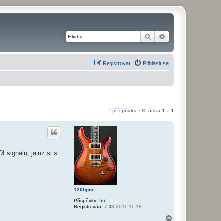
Hledat
Pokročilé hledání
Registrovat
Přihlásit se
2 příspěvky • Stránka
1
z
1
 signalu, ja uz si s
120bpm
Příspěvky:
56
Registrován:
7.03.2011 11:18
N