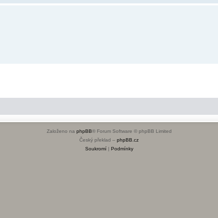
Založeno na
phpBB
® Forum Software © phpBB Limited
Český překlad –
phpBB.cz
Soukromí
|
Podmínky