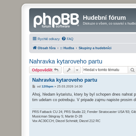
Hudební fórum
Diskuze o všem, co souvisí s hudbo
Rychlé odkazy
FAQ
Obsah fóra
:: Hudba
Skupiny a hudebníci
Nahravka kytaroveho partu
Odpovědět
Nahravka kytaroveho partu
P
od
120bpm
»
25.03.2026 14:30
ř
í
Ahoj, hledam kytaristu, ktery by byl schopen dnes nahrat p
s
tim udelam co potrebuju. V pripade zajmu napiste prosim do
p
ě
v
e
PRS Fatback CU 24; PRS Studio 22; Fender Stratocaster USA '83; Gi
k
Musicman Stingray 5; Martin D-28
Vox AC30CCH; Diezel Schmidt; Diezel 212 RC