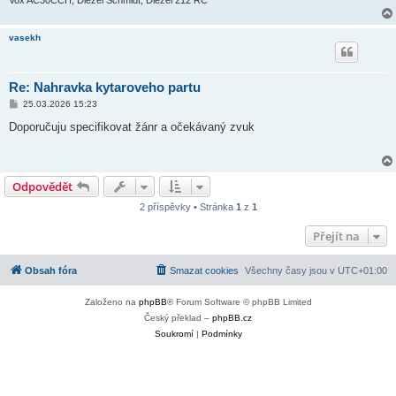
vasekh
Re: Nahravka kytaroveho partu
P
25.03.2026 15:23
ř
í
Doporučuju specifikovat žánr a očekávaný zvuk
s
p
ě
v
e
Odpovědět
k
2 příspěvky • Stránka
1
z
1
Přejít na
Obsah fóra
Smazat cookies
Všechny časy jsou v
UTC+01:00
Založeno na
phpBB
® Forum Software © phpBB Limited
Český překlad –
phpBB.cz
Soukromí
|
Podmínky