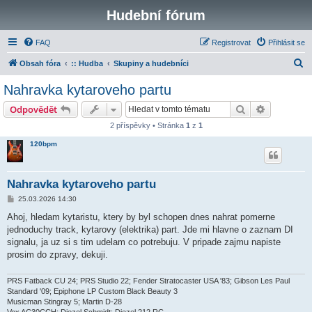
Hudební fórum
FAQ
Registrovat
Přihlásit se
H
Obsah fóra
:: Hudba
Skupiny a hudebníci
l
Nahravka kytaroveho partu
e
Hledat
Pokročilé 
Odpovědět
d
2 příspěvky • Stránka
1
z
1
a
120bpm
t
Nahravka kytaroveho partu
P
25.03.2026 14:30
ř
í
Ahoj, hledam kytaristu, ktery by byl schopen dnes nahrat pomerne
s
jednoduchy track, kytarovy (elektrika) part. Jde mi hlavne o zaznam DI
p
ě
signalu, ja uz si s tim udelam co potrebuju. V pripade zajmu napiste
v
prosim do zpravy, dekuji.
e
k
PRS Fatback CU 24; PRS Studio 22; Fender Stratocaster USA '83; Gibson Les Paul
Standard '09; Epiphone LP Custom Black Beauty 3
Musicman Stingray 5; Martin D-28
Vox AC30CCH; Diezel Schmidt; Diezel 212 RC