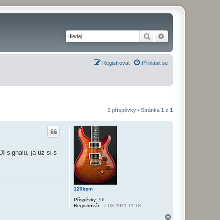
Hledat
Pokročilé hledání
Registrovat
Přihlásit se
2 příspěvky • Stránka
1
z
1
 signalu, ja uz si s
120bpm
Příspěvky:
56
Registrován:
7.03.2011 11:18
N