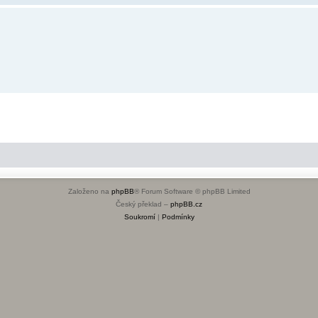
Založeno na
phpBB
® Forum Software © phpBB Limited
Český překlad –
phpBB.cz
Soukromí
|
Podmínky