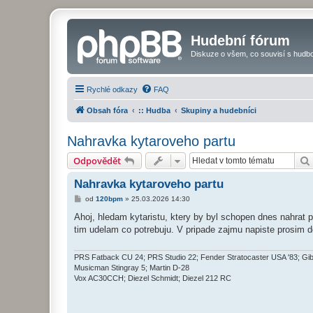
Hudební fórum
Diskuze o všem, co souvisí s hudbo
Rychlé odkazy
FAQ
Obsah fóra
:: Hudba
Skupiny a hudebníci
Nahravka kytaroveho partu
Odpovědět
Nahravka kytaroveho partu
P
od
120bpm
»
25.03.2026 14:30
ř
í
Ahoj, hledam kytaristu, ktery by byl schopen dnes nahrat p
s
tim udelam co potrebuju. V pripade zajmu napiste prosim do
p
ě
v
e
PRS Fatback CU 24; PRS Studio 22; Fender Stratocaster USA '83; Gi
k
Musicman Stingray 5; Martin D-28
Vox AC30CCH; Diezel Schmidt; Diezel 212 RC