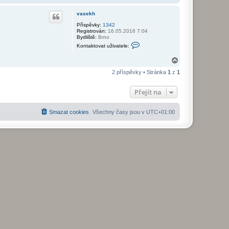
a
h
vasekh
o
r
Příspěvky:
1342
Registrován:
16.05.2016 7:04
u
Bydliště:
Brno
K
Kontaktovat uživatele:
o
n
N
t
a
a
2 příspěvky • Stránka
1
z
1
k
h
t
o
o
r
Přejít na
v
u
a
t
u
Smazat cookies
Všechny časy jsou v
UTC+01:00
ž
i
v
a
t
e
l
e
v
a
s
e
k
h