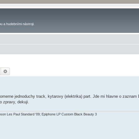
u a hudebními nástroji.
Hledat
Pokročilé hledání
omerne jednoduchy track, kytarovy (elektrika) part. Jde mi hlavne o zaznam DI
 zpravy, dekuji.
bson Les Paul Standard '09; Epiphone LP Custom Black Beauty 3