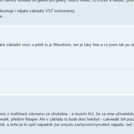
e to takový sofware od geeků pro geeky. Musíš vědět, co chceš a hledáš, prot
obsahuje i nějaké základní VST instrumenty.
e...
jaké základní verzi a ještě tu je Waveform, ten je taky free a co jsem tak po 
mixy z multitrack záznamu ze zkušebny - a musím říct, že za mne uživatelsky
walk, předtím Reaper. Ale v základu to bude dost holobyt - cakewalk šel použ
tel, a imho je to spíš nápadník (ve smyslu zachycení/vytvoření nápadu, než 