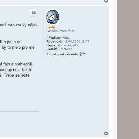
N
a
a
s
h
e
o
k
r
h
u
padě tyto zvuky nějak
pavlii
Globální moderátor
Příspěvky:
7551
atím jsem se
Registrován:
2.04.2009 11:47
Skype:
studio_kappka
y by to mělo pro mě
Bydliště:
Hostivice
K
Kontaktovat uživatele:
o
n
 fajn a přehledně.
t
a
stroji ne). Tak to
k
í. Třeba se ještě
t
o
v
a
t
u
ž
i
v
a
t
e
l
e
p
a
N
v
a
l