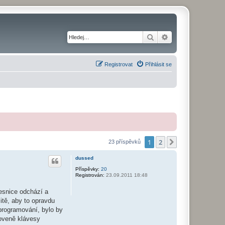
Hledat
Pokročilé hledání
Registrovat
Přihlásit se
1
2
Další
23 příspěvků
dussed
Příspěvky:
20
Registrován:
23.09.2011 18:48
esnice odchází a
tě, aby to opravdu
 programování, bylo by
loveně klávesy