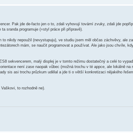
ncer. Pak jde de-facto jen o to, zdali vyhovují tovární zvuky, zdali jde popří
 ta sranda programuje (=styl práce při přípravě).
m to nikdy nepoužil (nevystupuju), ve studiu jsem měl občas záchvěvy, ale z
tezátorech mám, se naučit programovat a používat. Ale jako jsou chvíle, kd
ES8 sekvencerem, malý displej je v tomto režimu dostatečný a celé to vypadá
ientace není zase naopak vůbec (možná trochu v té appce, ale lokálně na ná
tady sis asi trochu průzkum udělal a jde ti o větší konkretizaci nějakého řešen
 Vaškovi, to rozhodně ne).