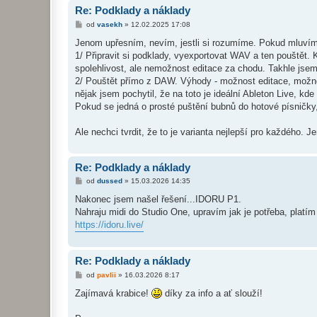
Re: Podklady a náklady
P
od
vasekh
»
12.02.2025 17:08
ř
í
Jenom upřesním, nevím, jestli si rozumíme. Pokud mluvíme 
s
1/ Připravit si podklady, vyexportovat WAV a ten pouštět. 
p
ě
spolehlivost, ale nemožnost editace za chodu. Takhle jsem 
v
2/ Pouštět přímo z DAW. Výhody - možnost editace, možno
e
k
nějak jsem pochytil, že na toto je ideální Ableton Live, k
Pokud se jedná o prosté puštění bubnů do hotové písničky, t
Ale nechci tvrdit, že to je varianta nejlepší pro každého. J
Re: Podklady a náklady
P
od
dussed
»
15.03.2026 14:35
ř
í
Nakonec jsem našel řešení...IDORU P1.
s
Nahraju midi do Studio One, upravím jak je potřeba, plat
p
ě
https://idoru.live/
v
e
k
Re: Podklady a náklady
P
od
pavlii
»
16.03.2026 8:17
ř
í
Zajímavá krabice!
díky za info a ať slouží!
s
p
ě