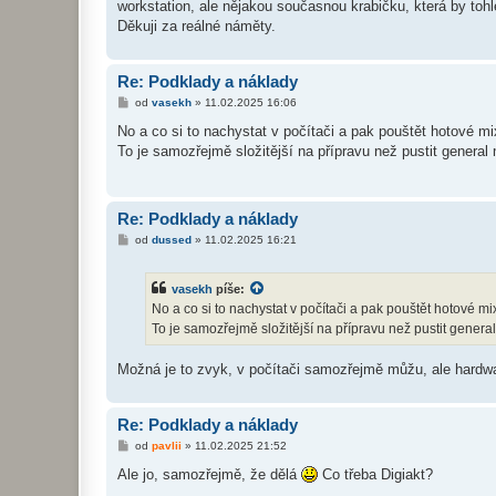
workstation, ale nějakou současnou krabičku, která by toh
Děkuji za reálné náměty.
Re: Podklady a náklady
P
od
vasekh
»
11.02.2025 16:06
ř
í
No a co si to nachystat v počítači a pak pouštět hotové m
s
To je samozřejmě složitější na přípravu než pustit general m
p
ě
v
e
k
Re: Podklady a náklady
P
od
dussed
»
11.02.2025 16:21
ř
í
s
vasekh
píše:
p
ě
No a co si to nachystat v počítači a pak pouštět hotové m
v
To je samozřejmě složitější na přípravu než pustit general m
e
k
Možná je to zvyk, v počítači samozřejmě můžu, ale hardwar
Re: Podklady a náklady
P
od
pavlii
»
11.02.2025 21:52
ř
í
Ale jo, samozřejmě, že dělá
Co třeba Digiakt?
s