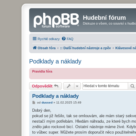
Hudební fórum
Diskuze o všem, co souvisí s hudbo
Rychlé odkazy
FAQ
Obsah fóra
:: Další hudební nástroje a zpěv
Klávesové ná
Podklady a náklady
Pravidla fóra
Odpovědět
Podklady a náklady
P
od
dussed
»
11.02.2025 15:49
ř
í
Dobrý den,
s
pokud se již řešilo, tak se omlouvám, ale mám starý sekv
p
ě
nestačí mým potřebám. Hledám náhradu, ze které bych moh
v
znělo jako rockové bicí. Ostatní nástroje máme živé. Kdyb
e
k
to vůbec super. Můžete prosím doporučit něco použitelnéh