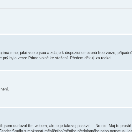
má mne, jaké verze jsou a zda je k dispozici omezená free verze, případně k
e prý byla verze Prime volně ke stažení. Předem děkuji za reakci.
 není.
li jsem surfoval tím webem, ale to je takovej paskvil.... No nic. Maj to prostě
n Fender Studio s možností měsíčního/ročního předplatného nebo perpetual lic