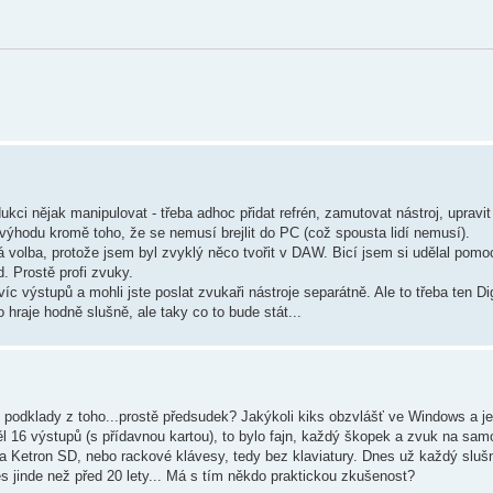
ci nějak manipulovat - třeba adhoc přidat refrén, zamutovat nástroj, upravit
 výhodu kromě toho, že se nemusí brejlit do PC (což spousta lidí nemusí).
á volba, protože jsem byl zvyklý něco tvořit v DAW. Bicí jsem si udělal pom
. Prostě profi zvuky.
íc výstupů a mohli jste poslat zvukaři nástroje separátně. Ale to třeba ten Di
o hraje hodně slušně, ale taky co to bude stát...
podklady z toho...prostě předsudek? Jakýkoli kiks obzvlášť ve Windows a je
16 výstupů (s přídavnou kartou), to bylo fajn, každý škopek a zvuk na samo
a Ketron SD, nebo rackové klávesy, tedy bez klaviatury. Dnes už každý sluš
s jinde než před 20 lety... Má s tím někdo praktickou zkušenost?