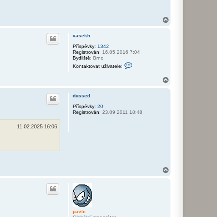
N
a
h
vasekh
o
r
Příspěvky:
1342
Registrován:
16.05.2016 7:04
u
Bydliště:
Brno
K
Kontaktovat uživatele:
o
n
N
t
a
a
k
h
dussed
t
o
o
r
Příspěvky:
20
v
Registrován:
23.09.2011 18:48
u
a
t
11.02.2025 16:06
u
ž
i
v
a
t
e
l
N
e
a
v
h
a
o
s
r
e
k
u
h
pavlii