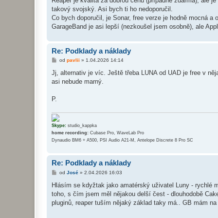
Reaper je kvalita za dobrou cenu (případně zdarma), ale j
s
takový svojský. Asi bych ti ho nedoporučil.
p
ě
Co bych doporučil, je Sonar, free verze je hodně mocná a 
v
GarageBand je asi lepší (nezkoušel jsem osobně), ale Appl
e
k
Re: Podklady a náklady
P
od
pavlii
»
1.04.2026 14:14
ř
í
Jj, alternativ je víc. Ještě třeba LUNA od UAD je free v ně
s
asi nebude marný.
p
ě
v
P.
e
k
Skype:
studio_kappka
home recording:
Cubase Pro, WaveLab Pro
Dynaudio BM6 + A500, PSI Audio A21-M, Antelope Discrete 8 Pro SC
Re: Podklady a náklady
P
od
José
»
2.04.2026 16:03
ř
í
Hlásím se kdyžtak jako amatérský uživatel Luny - rychlé 
s
toho, s čím jsem měl nějakou delší čest - dlouhodobě Cake
p
ě
pluginů, reaper tuším nějaký základ taky má.. GB mám na 
v
e