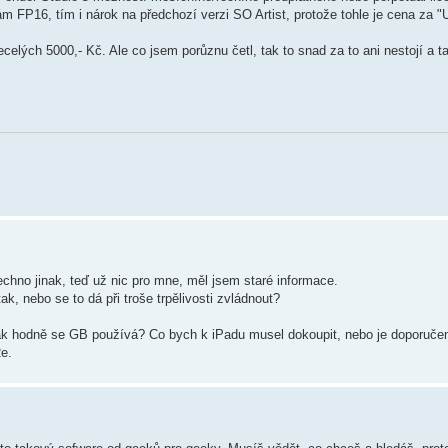
m FP16, tím i nárok na předchozí verzi SO Artist, protože tohle je cena za "
necelých 5000,- Kč. Ale co jsem porůznu četl, tak to snad za to ani nestojí a
echno jinak, teď už nic pro mne, měl jsem staré informace.
k, nebo se to dá při troše trpělivosti zvládnout?
ak hodně se GB používá? Co bych k iPadu musel dokoupit, nebo je doporučen
Re.