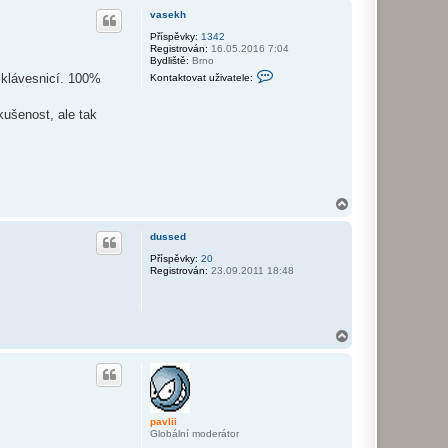
h
i
vasekh
i
o
r
Příspěvky:
1342
Registrován:
16.05.2016 7:04
u
Bydliště:
Brno
K
t klávesnicí. 100%
Kontaktovat uživatele:
o
n
t
ušenost, ale tak
a
k
t
o
v
a
t
N
u
a
ž
i
h
dussed
v
o
a
r
Příspěvky:
20
t
Registrován:
23.09.2011 18:48
u
e
l
e
v
a
N
s
e
a
k
h
h
o
r
u
pavlii
Globální moderátor