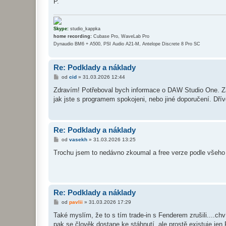
P.
v
e
k
Skype:
studio_kappka
home recording:
Cubase Pro, WaveLab Pro
Dynaudio BM6 + A500, PSI Audio A21-M, Antelope Discrete 8 Pro SC
Re: Podklady a náklady
P
od
cid
»
31.03.2026 12:44
ř
í
Zdravím! Potřeboval bych informace o DAW Studio One. Zají
s
jak jste s programem spokojeni, nebo jiné doporučení. Dřív
p
ě
v
e
k
Re: Podklady a náklady
P
od
vasekh
»
31.03.2026 13:25
ř
í
Trochu jsem to nedávno zkoumal a free verze podle všeho
s
p
ě
v
e
k
Re: Podklady a náklady
P
od
pavlii
»
31.03.2026 17:29
ř
í
Také myslím, že to s tím trade-in s Fenderem zrušili....chví
s
pak se člověk dostane ke stáhnutí, ale prostě existuje je
p