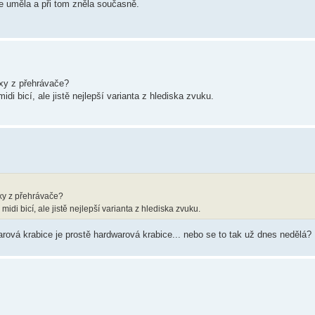
le uměla a při tom zněla současně.
ixy z přehrávače?
idi bicí, ale jistě nejlepší varianta z hlediska zvuku.
ixy z přehrávače?
idi bicí, ale jistě nejlepší varianta z hlediska zvuku.
ová krabice je prostě hardwarová krabice... nebo se to tak už dnes nedělá?