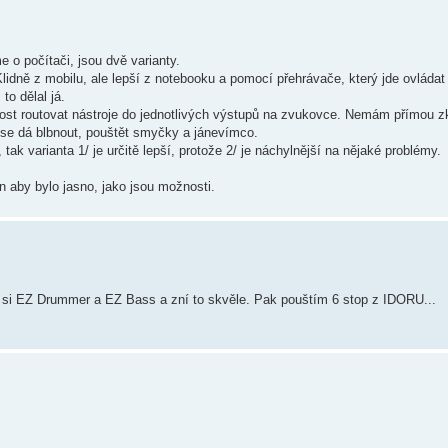
o počítači, jsou dvě varianty.
Klidně z mobilu, ale lepší z notebooku a pomocí přehrávače, který jde ovláda
to dělal já.
st routovat nástroje do jednotlivých výstupů na zvukovce. Nemám přímou zk
de se dá blbnout, pouštět smyčky a jánevímco.
ak varianta 1/ je určitě lepší, protože 2/ je náchylnější na nějaké problémy.
en aby bylo jasno, jako jsou možnosti.
ím si EZ Drummer a EZ Bass a zní to skvěle. Pak pouštím 6 stop z IDORU...