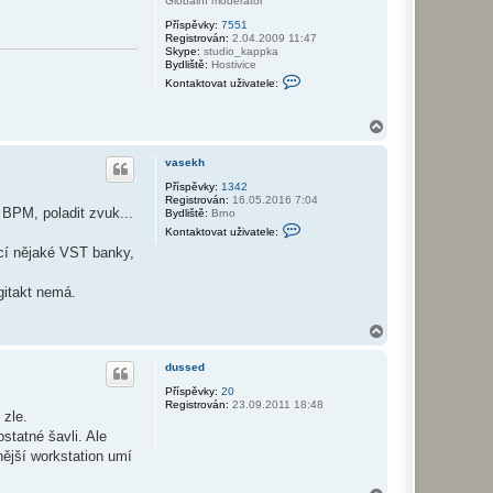
Globální moderátor
Příspěvky:
7551
Registrován:
2.04.2009 11:47
Skype:
studio_kappka
Bydliště:
Hostivice
K
Kontaktovat uživatele:
o
n
t
N
a
a
k
h
t
vasekh
o
o
v
r
Příspěvky:
1342
a
Registrován:
16.05.2016 7:04
u
t
 BPM, poladit zvuk...
Bydliště:
Brno
u
K
Kontaktovat uživatele:
ž
o
i
ocí nějaké VST banky,
n
v
t
a
a
t
gitakt nemá.
k
e
t
l
o
e
N
v
p
a
a
a
t
h
dussed
v
u
o
l
ž
r
Příspěvky:
20
i
i
Registrován:
23.09.2011 18:48
u
i
v
 zle.
a
statné šavli. Ale
t
e
nější workstation umí
l
e
v