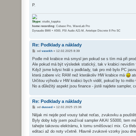
p
ě
P.
v
e
k
Skype:
studio_kappka
home recording:
Cubase Pro, WaveLab Pro
Dynaudio BM6 + A500, PSI Audio A21-M, Antelope Discrete 8 Pro SC
Re: Podklady a náklady
P
od
vasekh
»
12.02.2025 8:39
ř
í
Podle mě krabice má smysl jen pokud se s tím má při produk
s
Ale pokud má být výsledek statický, tak v krabici nevidím
p
ě
Když jsme kdysi hráli s podklady, tak pro mě bylo PC jasn
v
která zabere víc RAM než kterákoliv HW krabice má
atd
e
k
Určitou výhodu v HW krabici bych viděl, pokud by to mělo v
No a důležitý aspekt jsou finance - jistě najdete sampler, c
Re: Podklady a náklady
P
od
dussed
»
12.02.2025 15:36
ř
í
Nějak mi nejde pod vousy tahat noťas, zvukovku a pouštět 
s
Byly doby kdy jsem používal sampler AKAI S5000, tem měl 
p
ě
tahejte takovou elektrárnu, k tomu směšovací mix. Co třeb
v
editaci až do noty včetně. Hlavně zvukové vzorky jsou dne
e
k