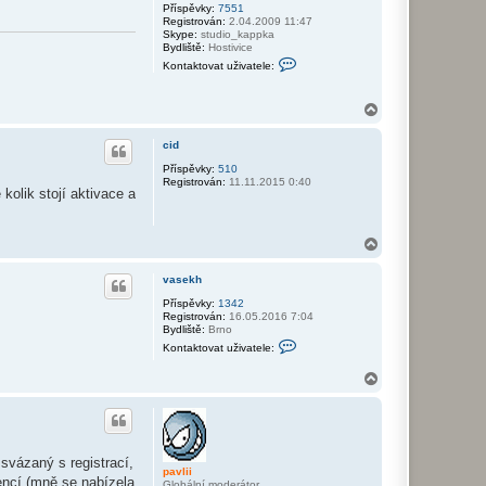
Příspěvky:
7551
Registrován:
2.04.2009 11:47
Skype:
studio_kappka
Bydliště:
Hostivice
K
Kontaktovat uživatele:
o
n
t
N
a
a
k
h
t
cid
o
o
v
r
Příspěvky:
510
a
Registrován:
11.11.2015 0:40
u
t
olik stojí aktivace a
u
ž
i
N
v
a
a
t
h
vasekh
e
o
l
r
Příspěvky:
1342
e
Registrován:
16.05.2016 7:04
u
p
Bydliště:
Brno
a
K
v
Kontaktovat uživatele:
o
l
n
i
N
t
i
a
a
k
h
t
o
o
r
v
u
a
 svázaný s registrací,
pavlii
t
encí (mně se nabízela
Globální moderátor
u