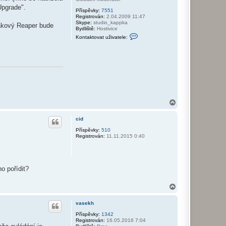
ž
Upgrade".
Příspěvky:
7551
i
Registrován:
2.04.2009 11:47
v
Skype:
studio_kappka
a
 takový Reaper bude
Bydliště:
Hostivice
t
K
e
Kontaktovat uživatele:
o
l
n
e
t
v
a
a
k
s
t
e
o
k
v
h
a
t
u
N
ž
a
i
h
v
cid
o
a
r
Příspěvky:
510
t
Registrován:
11.11.2015 0:40
u
e
l
e
p
a
v
o pořídit?
l
i
i
N
a
h
vasekh
o
r
Příspěvky:
1342
Registrován:
16.05.2016 7:04
u