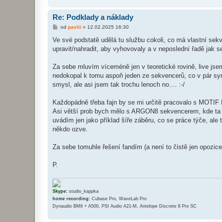
Re: Podklady a náklady
P
od
pavlii
»
12.02.2025 16:30
ř
í
Ve své podstatě udělá tu službu cokoli, co má vlastní sekve
s
upravit/nahradit, aby vyhovovaly a v neposlední řadě jak se
p
ě
v
Za sebe mluvím víceméně jen v teoretické rovině, live jse
e
k
nedokopal k tomu aspoň jeden ze sekvencerů, co v pár syn
smysl, ale asi jsem tak trochu lenoch no.... :-/
Každopádně třeba fajn by se mi určitě pracovalo s MOTIF 
Asi větší prob bych mělo s ARGON8 sekvencerem, kde ta or
uvádím jen jako příklad šíře záběru, co se práce týče, ale 
někdo ozve.
Za sebe tomuhle řešení fandím (a není to čistě jen opozice
P.
Skype:
studio_kappka
home recording:
Cubase Pro, WaveLab Pro
Dynaudio BM6 + A500, PSI Audio A21-M, Antelope Discrete 8 Pro SC