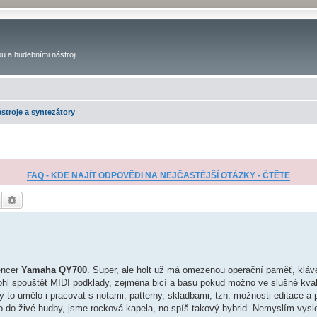
u a hudebními nástroji.
stroje a syntezátory
FAQ - KDE NAJÍT ODPOVĚDI NA NEJČASTĚJŠÍ OTÁZKY - ČTĚTE
Hledat
Pokročilé hledání
encer
Yamaha QY700
. Super, ale holt už má omezenou operační paměť, kláv
l spouštět MIDI podklady, zejména bicí a basu pokud možno ve slušné kvali
y to umělo i pracovat s notami, patterny, skladbami, tzn. možnosti editace a
o do živé hudby, jsme rocková kapela, no spíš takový hybrid. Nemyslím vys