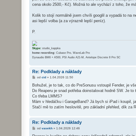
ě
cena okolo 2500,- Kč). Možná to ale vychází z toho, že má
v
e
k
Kolik to stojí normálně jsem chvíli googlil a vypadá to na 
asi lepší volba (a za výrazně lepší peníz).
P.
Skype:
studio_kappka
home recording:
Cubase Pro, WaveLab Pro
Dynaudio BM6 + A500, PSI Audio A21-M, Antelope Discrete 8 Pro SC
Re: Podklady a náklady
P
od
cid
»
1.04.2026 11:50
ř
í
Bohužel, je to tak, co do PreSonusu vstoupil Fender, je vš
s
Do Reaperu je snad potřeba doinstalovat hodně SW. Je to ta
p
ě
Co třeba LMMS?
v
Mám v hledáčku i GarageBand? Já bych si iPad i koupil, j
e
k
Stačí mě to zatím heslovitě, pro základní přehled, dík za 
Re: Podklady a náklady
P
od
vasekh
»
1.04.2026 12:46
ř
í