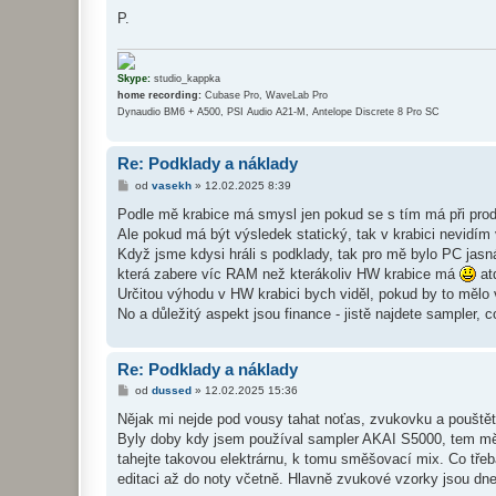
p
ě
P.
v
e
k
Skype:
studio_kappka
home recording:
Cubase Pro, WaveLab Pro
Dynaudio BM6 + A500, PSI Audio A21-M, Antelope Discrete 8 Pro SC
Re: Podklady a náklady
P
od
vasekh
»
12.02.2025 8:39
ř
í
Podle mě krabice má smysl jen pokud se s tím má při produk
s
Ale pokud má být výsledek statický, tak v krabici nevidím
p
ě
Když jsme kdysi hráli s podklady, tak pro mě bylo PC jasn
v
která zabere víc RAM než kterákoliv HW krabice má
atd
e
k
Určitou výhodu v HW krabici bych viděl, pokud by to mělo v
No a důležitý aspekt jsou finance - jistě najdete sampler, c
Re: Podklady a náklady
P
od
dussed
»
12.02.2025 15:36
ř
í
Nějak mi nejde pod vousy tahat noťas, zvukovku a pouštět 
s
Byly doby kdy jsem používal sampler AKAI S5000, tem měl 
p
ě
tahejte takovou elektrárnu, k tomu směšovací mix. Co třeb
v
editaci až do noty včetně. Hlavně zvukové vzorky jsou dne
e
k