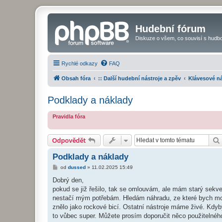
Hudební fórum
Diskuze o všem, co souvisí s hudbo
Rychlé odkazy
FAQ
Obsah fóra
:: Další hudební nástroje a zpěv
Klávesové ná
Podklady a náklady
Pravidla fóra
Odpovědět
Podklady a náklady
P
od
dussed
»
11.02.2025 15:49
ř
í
Dobrý den,
s
pokud se již řešilo, tak se omlouvám, ale mám starý sekv
p
ě
nestačí mým potřebám. Hledám náhradu, ze které bych moh
v
znělo jako rockové bicí. Ostatní nástroje máme živé. Kdyb
e
k
to vůbec super. Můžete prosím doporučit něco použitelnéh