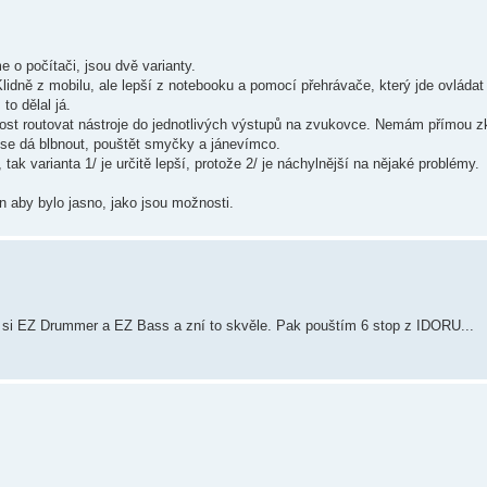
o počítači, jsou dvě varianty.
Klidně z mobilu, ale lepší z notebooku a pomocí přehrávače, který jde ovláda
to dělal já.
st routovat nástroje do jednotlivých výstupů na zvukovce. Nemám přímou zk
de se dá blbnout, pouštět smyčky a jánevímco.
ak varianta 1/ je určitě lepší, protože 2/ je náchylnější na nějaké problémy.
en aby bylo jasno, jako jsou možnosti.
ím si EZ Drummer a EZ Bass a zní to skvěle. Pak pouštím 6 stop z IDORU...