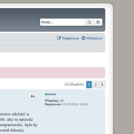
Hledat
Pokročilé hledání
Registrovat
Přihlásit se
1
2
Další
23 příspěvků
dussed
Příspěvky:
20
Registrován:
23.09.2011 18:48
esnice odchází a
tě, aby to opravdu
 programování, bylo by
loveně klávesy