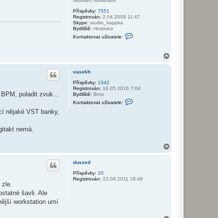
Globální moderátor
Příspěvky:
7551
Registrován:
2.04.2009 11:47
Skype:
studio_kappka
Bydliště:
Hostivice
K
Kontaktovat uživatele:
o
n
t
N
a
a
k
h
t
vasekh
o
o
v
r
Příspěvky:
1342
a
Registrován:
16.05.2016 7:04
u
t
 BPM, poladit zvuk...
Bydliště:
Brno
u
K
Kontaktovat uživatele:
ž
o
i
ocí nějaké VST banky,
n
v
t
a
a
t
gitakt nemá.
k
e
t
l
o
e
N
v
p
a
a
a
t
h
dussed
v
u
o
l
ž
r
Příspěvky:
20
i
i
Registrován:
23.09.2011 18:48
u
i
v
 zle.
a
statné šavli. Ale
t
e
nější workstation umí
l
e
v