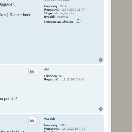
ž
Upgrade".
Příspěvky:
7551
i
Registrován:
2.04.2009 11:47
v
Skype:
studio_kappka
a
 takový Reaper bude
Bydliště:
Hostivice
t
K
e
Kontaktovat uživatele:
o
l
n
e
t
v
a
a
k
s
t
e
o
k
v
h
a
t
u
N
ž
a
i
h
v
cid
o
a
r
Příspěvky:
510
t
Registrován:
11.11.2015 0:40
u
e
l
e
p
a
v
o pořídit?
l
i
i
N
a
h
vasekh
o
r
Příspěvky:
1342
Registrován:
16.05.2016 7:04
u