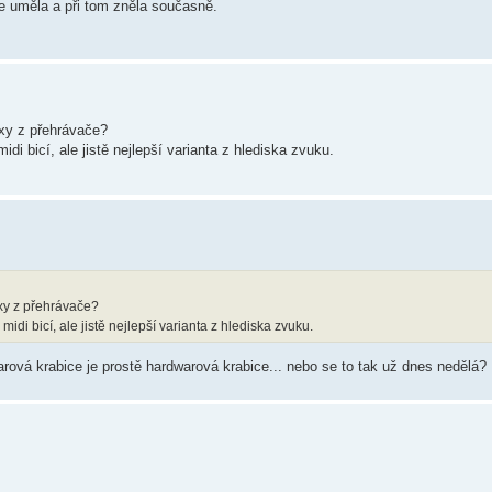
le uměla a při tom zněla současně.
ixy z přehrávače?
idi bicí, ale jistě nejlepší varianta z hlediska zvuku.
ixy z přehrávače?
idi bicí, ale jistě nejlepší varianta z hlediska zvuku.
ová krabice je prostě hardwarová krabice... nebo se to tak už dnes nedělá?