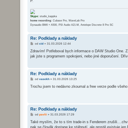
P.
v
e
k
Skype:
studio_kappka
home recording:
Cubase Pro, WaveLab Pro
Dynaudio BM6 + A500, PSI Audio A21-M, Antelope Discrete 8 Pro SC
Re: Podklady a náklady
P
od
cid
»
31.03.2026 12:44
ř
í
Zdravím! Potřeboval bych informace o DAW Studio One. Zají
s
jak jste s programem spokojeni, nebo jiné doporučení. Dřív
p
ě
v
e
k
Re: Podklady a náklady
P
od
vasekh
»
31.03.2026 13:25
ř
í
Trochu jsem to nedávno zkoumal a free verze podle všeho
s
p
ě
v
e
k
Re: Podklady a náklady
P
od
pavlii
»
31.03.2026 17:29
ř
í
Také myslím, že to s tím trade-in s Fenderem zrušili....chví
s
pak se člověk dostane ke stáhnutí, ale prostě existuje je
p