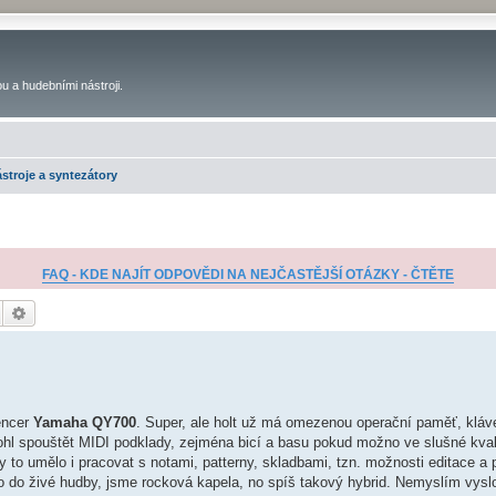
u a hudebními nástroji.
stroje a syntezátory
FAQ - KDE NAJÍT ODPOVĚDI NA NEJČASTĚJŠÍ OTÁZKY - ČTĚTE
Hledat
Pokročilé hledání
encer
Yamaha QY700
. Super, ale holt už má omezenou operační paměť, kláv
l spouštět MIDI podklady, zejména bicí a basu pokud možno ve slušné kvali
y to umělo i pracovat s notami, patterny, skladbami, tzn. možnosti editace a
o do živé hudby, jsme rocková kapela, no spíš takový hybrid. Nemyslím vys