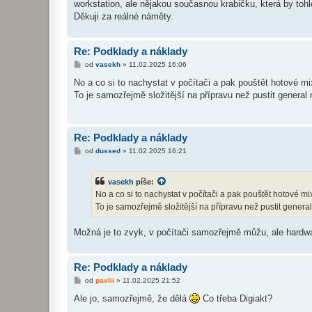
workstation, ale nějakou současnou krabičku, která by toh
Děkuji za reálné náměty.
Re: Podklady a náklady
P
od
vasekh
»
11.02.2025 16:06
ř
í
No a co si to nachystat v počítači a pak pouštět hotové m
s
To je samozřejmě složitější na přípravu než pustit general m
p
ě
v
e
k
Re: Podklady a náklady
P
od
dussed
»
11.02.2025 16:21
ř
í
s
vasekh
píše:
p
ě
No a co si to nachystat v počítači a pak pouštět hotové m
v
To je samozřejmě složitější na přípravu než pustit general m
e
k
Možná je to zvyk, v počítači samozřejmě můžu, ale hardwar
Re: Podklady a náklady
P
od
pavlii
»
11.02.2025 21:52
ř
í
Ale jo, samozřejmě, že dělá
Co třeba Digiakt?
s