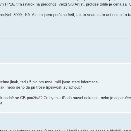
m FP16, tím i nárok na předchozí verzi SO Artist, protože tohle je cena za "
necelých 5000,- Kč. Ale co jsem porůznu četl, tak to snad za to ani nestojí a
echno jinak, teď už nic pro mne, měl jsem staré informace.
k, nebo se to dá při troše trpělivosti zvládnout?
ak hodně se GB používá? Co bych k iPadu musel dokoupit, nebo je doporučen
Re.