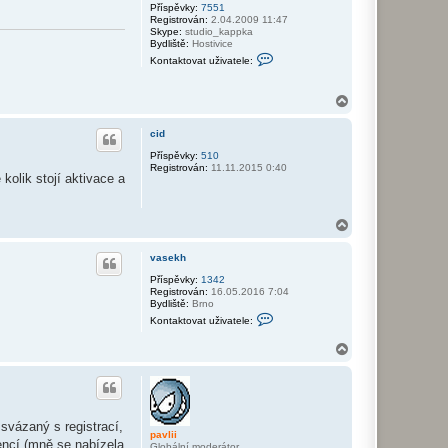
Příspěvky:
7551
Registrován:
2.04.2009 11:47
Skype:
studio_kappka
Bydliště:
Hostivice
K
Kontaktovat uživatele:
o
n
t
N
a
a
k
h
t
cid
o
o
v
r
Příspěvky:
510
a
Registrován:
11.11.2015 0:40
u
t
olik stojí aktivace a
u
ž
i
N
v
a
a
t
h
vasekh
e
o
l
r
Příspěvky:
1342
e
Registrován:
16.05.2016 7:04
u
p
Bydliště:
Brno
a
K
v
Kontaktovat uživatele:
o
l
n
i
N
t
i
a
a
k
h
t
o
o
r
v
u
a
 svázaný s registrací,
pavlii
t
encí (mně se nabízela
Globální moderátor
u