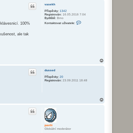
h
i
vasekh
i
o
r
Příspěvky:
1342
Registrován:
16.05.2016 7:04
u
Bydliště:
Brno
K
t klávesnicí. 100%
Kontaktovat uživatele:
o
n
t
ušenost, ale tak
a
k
t
o
v
a
t
N
u
a
ž
i
h
dussed
v
o
a
r
Příspěvky:
20
t
Registrován:
23.09.2011 18:48
u
e
l
e
v
a
N
s
e
a
k
h
h
o
r
u
pavlii
Globální moderátor