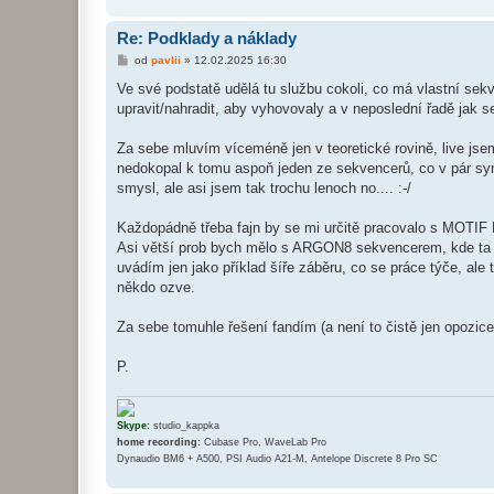
Re: Podklady a náklady
P
od
pavlii
»
12.02.2025 16:30
ř
í
Ve své podstatě udělá tu službu cokoli, co má vlastní sekve
s
upravit/nahradit, aby vyhovovaly a v neposlední řadě jak se
p
ě
v
Za sebe mluvím víceméně jen v teoretické rovině, live jse
e
k
nedokopal k tomu aspoň jeden ze sekvencerů, co v pár syn
smysl, ale asi jsem tak trochu lenoch no.... :-/
Každopádně třeba fajn by se mi určitě pracovalo s MOTIF 
Asi větší prob bych mělo s ARGON8 sekvencerem, kde ta or
uvádím jen jako příklad šíře záběru, co se práce týče, ale 
někdo ozve.
Za sebe tomuhle řešení fandím (a není to čistě jen opozice
P.
Skype:
studio_kappka
home recording:
Cubase Pro, WaveLab Pro
Dynaudio BM6 + A500, PSI Audio A21-M, Antelope Discrete 8 Pro SC