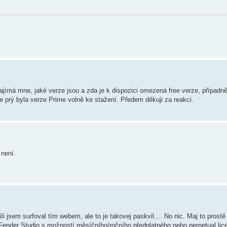
má mne, jaké verze jsou a zda je k dispozici omezená free verze, případně k
e prý byla verze Prime volně ke stažení. Předem děkuji za reakci.
 není.
li jsem surfoval tím webem, ale to je takovej paskvil.... No nic. Maj to prostě
n Fender Studio s možností měsíčního/ročního předplatného nebo perpetual lic