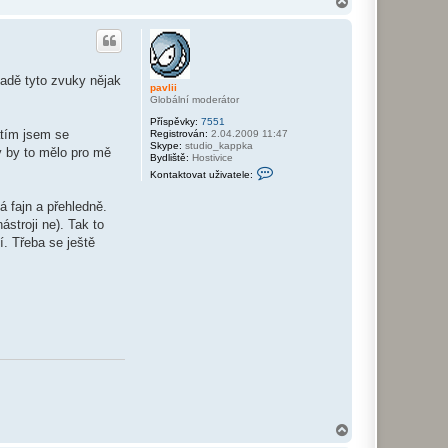
N
a
a
s
h
e
o
k
r
h
u
padě tyto zvuky nějak
pavlii
Globální moderátor
Příspěvky:
7551
atím jsem se
Registrován:
2.04.2009 11:47
Skype:
studio_kappka
y by to mělo pro mě
Bydliště:
Hostivice
K
Kontaktovat uživatele:
o
n
 fajn a přehledně.
t
a
stroji ne). Tak to
k
í. Třeba se ještě
t
o
v
a
t
u
ž
i
v
a
t
e
l
e
p
a
N
v
a
l