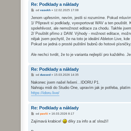
Re: Podklady a náklady
P
od
vasekh
»
12.02.2025 17:08
ř
í
Jenom upřesním, nevím, jestli si rozumíme. Pokud mluvíme 
s
1/ Připravit si podklady, vyexportovat WAV a ten pouštět. 
p
ě
spolehlivost, ale nemožnost editace za chodu. Takhle jsem 
v
2/ Pouštět přímo z DAW. Výhody - možnost editace, možno
e
k
nějak jsem pochytil, že na toto je ideální Ableton Live, k
Pokud se jedná o prosté puštění bubnů do hotové písničky, t
Ale nechci tvrdit, že to je varianta nejlepší pro každého. J
Re: Podklady a náklady
P
od
dussed
»
15.03.2026 14:35
ř
í
Nakonec jsem našel řešení...IDORU P1.
s
Nahraju midi do Studio One, upravím jak je potřeba, plat
p
ě
https://idoru.live/
v
e
k
Re: Podklady a náklady
P
od
pavlii
»
16.03.2026 8:17
ř
í
Zajímavá krabice!
díky za info a ať slouží!
s
p
ě