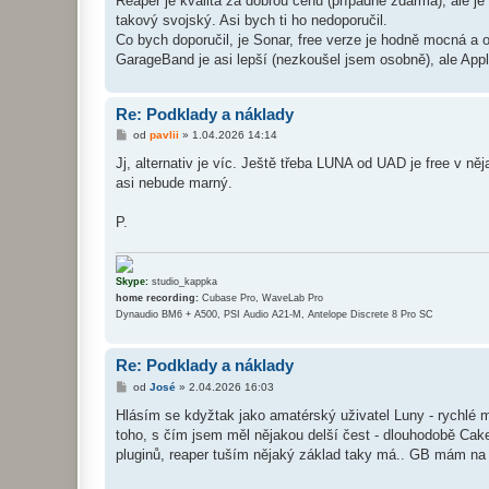
Reaper je kvalita za dobrou cenu (případně zdarma), ale j
s
takový svojský. Asi bych ti ho nedoporučil.
p
ě
Co bych doporučil, je Sonar, free verze je hodně mocná a 
v
GarageBand je asi lepší (nezkoušel jsem osobně), ale Appl
e
k
Re: Podklady a náklady
P
od
pavlii
»
1.04.2026 14:14
ř
í
Jj, alternativ je víc. Ještě třeba LUNA od UAD je free v ně
s
asi nebude marný.
p
ě
v
P.
e
k
Skype:
studio_kappka
home recording:
Cubase Pro, WaveLab Pro
Dynaudio BM6 + A500, PSI Audio A21-M, Antelope Discrete 8 Pro SC
Re: Podklady a náklady
P
od
José
»
2.04.2026 16:03
ř
í
Hlásím se kdyžtak jako amatérský uživatel Luny - rychlé 
s
toho, s čím jsem měl nějakou delší čest - dlouhodobě Cake
p
ě
pluginů, reaper tuším nějaký základ taky má.. GB mám na 
v
e