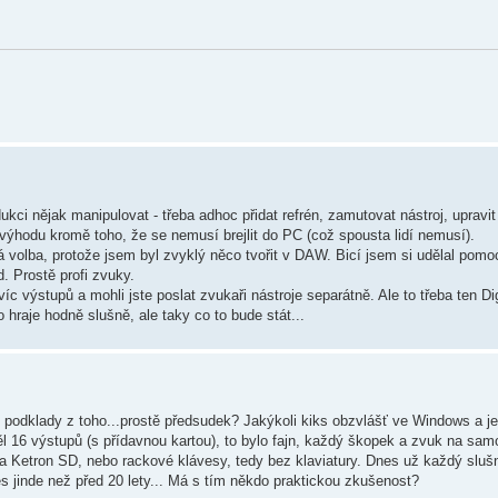
ci nějak manipulovat - třeba adhoc přidat refrén, zamutovat nástroj, upravit
 výhodu kromě toho, že se nemusí brejlit do PC (což spousta lidí nemusí).
á volba, protože jsem byl zvyklý něco tvořit v DAW. Bicí jsem si udělal pom
. Prostě profi zvuky.
íc výstupů a mohli jste poslat zvukaři nástroje separátně. Ale to třeba ten Di
o hraje hodně slušně, ale taky co to bude stát...
podklady z toho...prostě předsudek? Jakýkoli kiks obzvlášť ve Windows a je
16 výstupů (s přídavnou kartou), to bylo fajn, každý škopek a zvuk na samo
a Ketron SD, nebo rackové klávesy, tedy bez klaviatury. Dnes už každý sluš
s jinde než před 20 lety... Má s tím někdo praktickou zkušenost?