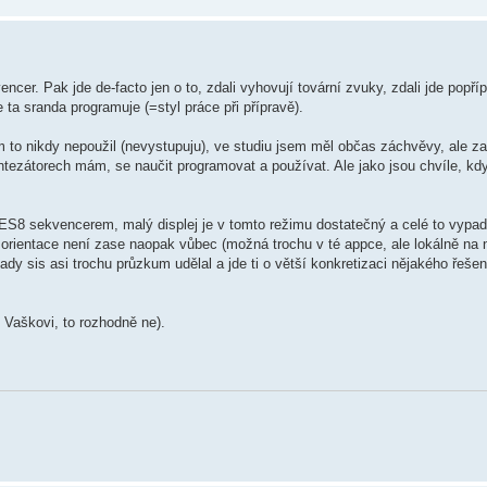
ncer. Pak jde de-facto jen o to, zdali vyhovují tovární zvuky, zdali jde popří
 ta sranda programuje (=styl práce při přípravě).
m to nikdy nepoužil (nevystupuju), ve studiu jsem měl občas záchvěvy, ale z
tezátorech mám, se naučit programovat a používat. Ale jako jsou chvíle, kd
ES8 sekvencerem, malý displej je v tomto režimu dostatečný a celé to vypadá
ientace není zase naopak vůbec (možná trochu v té appce, ale lokálně na ná
tady sis asi trochu průzkum udělal a jde ti o větší konkretizaci nějakého řešen
 Vaškovi, to rozhodně ne).