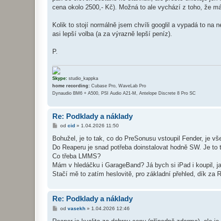
ě
cena okolo 2500,- Kč). Možná to ale vychází z toho, že má
v
e
k
Kolik to stojí normálně jsem chvíli googlil a vypadá to na 
asi lepší volba (a za výrazně lepší peníz).
P.
Skype:
studio_kappka
home recording:
Cubase Pro, WaveLab Pro
Dynaudio BM6 + A500, PSI Audio A21-M, Antelope Discrete 8 Pro SC
Re: Podklady a náklady
P
od
cid
»
1.04.2026 11:50
ř
í
Bohužel, je to tak, co do PreSonusu vstoupil Fender, je vš
s
Do Reaperu je snad potřeba doinstalovat hodně SW. Je to ta
p
ě
Co třeba LMMS?
v
Mám v hledáčku i GarageBand? Já bych si iPad i koupil, j
e
k
Stačí mě to zatím heslovitě, pro základní přehled, dík za 
Re: Podklady a náklady
P
od
vasekh
»
1.04.2026 12:46
ř
í