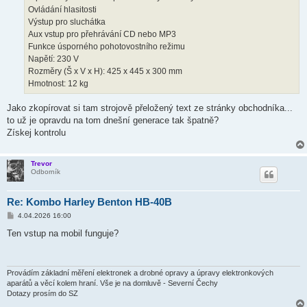
Ovládání hlasitosti
Výstup pro sluchátka
Aux vstup pro přehrávání CD nebo MP3
Funkce úsporného pohotovostního režimu
Napětí: 230 V
Rozměry (Š x V x H): 425 x 445 x 300 mm
Hmotnost: 12 kg
Jako zkopírovat si tam strojově přeložený text ze stránky obchodníka...
to už je opravdu na tom dnešní generace tak špatně?
Získej kontrolu
Trevor
Odborník
Re: Kombo Harley Benton HB-40B
P
4.04.2026 16:00
ř
í
Ten vstup na mobil funguje?
s
p
ě
v
e
Provádím základní měření elektronek a drobné opravy a úpravy elektronkových
k
aparátů a věcí kolem hraní. Vše je na domluvě - Severní Čechy
Dotazy prosím do SZ