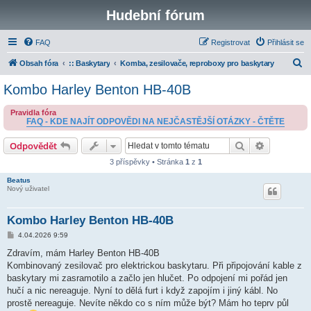
Hudební fórum
FAQ
Registrovat
Přihlásit se
H
Obsah fóra
:: Baskytary
Komba, zesilovače, reproboxy pro baskytary
l
Kombo Harley Benton HB-40B
e
Pravidla fóra
d
FAQ - KDE NAJÍT ODPOVĚDI NA NEJČASTĚJŠÍ OTÁZKY - ČTĚTE
a
Hledat
Pokročilé 
Odpovědět
t
3 příspěvky • Stránka
1
z
1
Beatus
Nový uživatel
Kombo Harley Benton HB-40B
P
4.04.2026 9:59
ř
í
Zdravím, mám Harley Benton HB-40B
s
Kombinovaný zesilovač pro elektrickou baskytaru. Při připojování kable z
p
ě
baskytary mi zasramotilo a začlo jen hlučet. Po odpojení mi pořád jen
v
hučí a nic nereaguje. Nyní to dělá furt i když zapojím i jiný kábl. No
e
k
prostě nereaguje. Nevíte někdo co s ním může být? Mám ho teprv půl