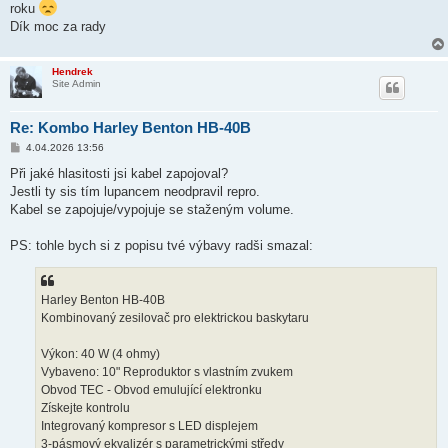
roku
Dík moc za rady
Hendrek
Site Admin
Re: Kombo Harley Benton HB-40B
P
4.04.2026 13:56
ř
í
Při jaké hlasitosti jsi kabel zapojoval?
s
Jestli ty sis tím lupancem neodpravil repro.
p
ě
Kabel se zapojuje/vypojuje se staženým volume.
v
e
k
PS: tohle bych si z popisu tvé výbavy radši smazal:
Harley Benton HB-40B
Kombinovaný zesilovač pro elektrickou baskytaru
Výkon: 40 W (4 ohmy)
Vybaveno: 10" Reproduktor s vlastním zvukem
Obvod TEC - Obvod emulující elektronku
Získejte kontrolu
Integrovaný kompresor s LED displejem
3-pásmový ekvalizér s parametrickými středy