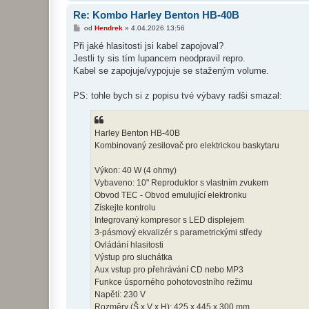
Re: Kombo Harley Benton HB-40B
P
od
Hendrek
»
4.04.2026 13:56
ř
í
Při jaké hlasitosti jsi kabel zapojoval?
s
Jestli ty sis tím lupancem neodpravil repro.
p
ě
Kabel se zapojuje/vypojuje se staženým volume.
v
e
k
PS: tohle bych si z popisu tvé výbavy radši smazal:
Harley Benton HB-40B
Kombinovaný zesilovač pro elektrickou baskytaru
Výkon: 40 W (4 ohmy)
Vybaveno: 10" Reproduktor s vlastním zvukem
Obvod TEC - Obvod emulující elektronku
Získejte kontrolu
Integrovaný kompresor s LED displejem
3-pásmový ekvalizér s parametrickými středy
Ovládání hlasitosti
Výstup pro sluchátka
Aux vstup pro přehrávání CD nebo MP3
Funkce úsporného pohotovostního režimu
Napětí: 230 V
Rozměry (Š x V x H): 425 x 445 x 300 mm