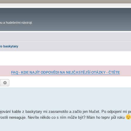
u a hudebními nástroji.
ro baskytary
FAQ - KDE NAJÍT ODPOVĚDI NA NEJČASTĚJŠÍ OTÁZKY - ČTĚTE
Hledat
Pokročilé hledání
jování kable z baskytary mi zasramotilo a začlo jen hlučet. Po odpojení mi po
o prostě nereaguje. Nevíte někdo co s ním může být? Mám ho teprv půl roku