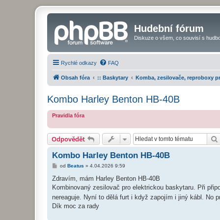
Hudební fórum
Diskuze o všem, co souvisí s hudbo
Rychlé odkazy
FAQ
Obsah fóra
:: Baskytary
Komba, zesilovače, reproboxy p
Kombo Harley Benton HB-40B
Pravidla fóra
Odpovědět
Kombo Harley Benton HB-40B
P
od
Beatus
»
4.04.2026 9:59
ř
í
Zdravím, mám Harley Benton HB-40B
s
Kombinovaný zesilovač pro elektrickou baskytaru. Při připo
p
ě
nereaguje. Nyní to dělá furt i když zapojím i jiný kábl. N
v
Dík moc za rady
e
k