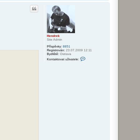
a
h
o
r
u
Hendrek
Site Admin
Příspěvky:
8851
Registrován:
23.07.2009 12:11
Bydliště:
Ostrava
K
Kontaktovat uživatele:
o
n
t
a
k
t
o
v
a
t
u
ž
i
v
a
t
e
l
e
H
e
n