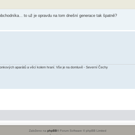
 obchodníka... to už je opravdu na tom dnešní generace tak špatně?
ronkových aparátů a věcí kolem hraní. Vše je na domluvě - Severní Čechy
Založeno na
phpBB
® Forum Software © phpBB Limited