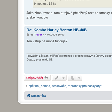
Hmotnost: 12 kg
Jako zkopírovat si tam strojově přeložený text ze stránky
Získej kontrolu
Re: Kombo Harley Benton HB-40B
P
od
Trevor
»
4.04.2026 16:00
ř
í
Ten vstup na mobil funguje?
s
p
ě
v
e
Provádím základní měření elektronek a drobné opravy a úpravy elekt
k
Dotazy prosím do SZ
Odpovědět
Zpět na „Komba, zesilovače, reproboxy pro baskytary“
Obsah fóra