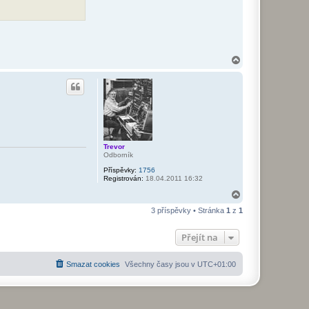
d
r
e
k
N
a
h
o
r
u
Trevor
Odborník
Příspěvky:
1756
Registrován:
18.04.2011 16:32
N
a
3 příspěvky • Stránka
1
z
1
h
o
r
Přejít na
u
Smazat cookies
Všechny časy jsou v
UTC+01:00