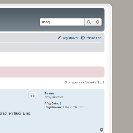
Hledat
Pokročilé hledání
Registrovat
Přihlásit se
3 příspěvky • Stránka
1
z
1
Beatus
Nový uživatel
Příspěvky:
1
Registrován:
4.04.2026 8:31
řád jen hučí a nic
N