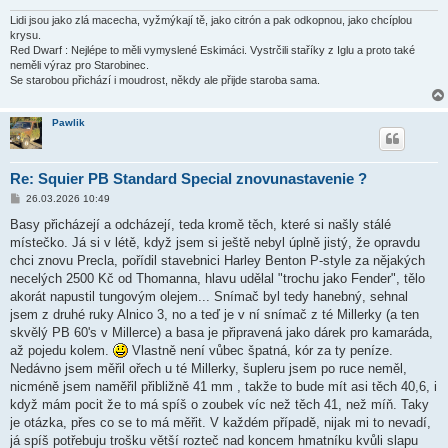
Lidi jsou jako zlá macecha, vyžmýkají tě, jako citrón a pak odkopnou, jako chcíplou
krysu.
Red Dwarf : Nejlépe to měli vymyslené Eskimáci. Vystrčili staříky z Iglu a proto také
neměli výraz pro Starobinec.
Se starobou přichází i moudrost, někdy ale přijde staroba sama.
Pawlik
Re: Squier PB Standard Special znovunastavenie ?
P
26.03.2026 10:49
ř
í
Basy přicházejí a odcházejí, teda kromě těch, které si našly stálé
s
místečko. Já si v létě, když jsem si ještě nebyl úplně jistý, že opravdu
p
ě
chci znovu Precla, pořídil stavebnici Harley Benton P-style za nějakých
v
necelých 2500 Kč od Thomanna, hlavu udělal "trochu jako Fender", tělo
e
k
akorát napustil tungovým olejem... Snímač byl tedy hanebný, sehnal
jsem z druhé ruky Alnico 3, no a teď je v ní snímač z té Millerky (a ten
skvělý PB 60's v Millerce) a basa je připravená jako dárek pro kamaráda,
až pojedu kolem.
Vlastně není vůbec špatná, kór za ty peníze.
Nedávno jsem měřil ořech u té Millerky, šupleru jsem po ruce neměl,
nicméně jsem naměřil přibližně 41 mm , takže to bude mít asi těch 40,6, i
když mám pocit že to má spíš o zoubek víc než těch 41, než míň. Taky
je otázka, přes co se to má měřit. V každém případě, nijak mi to nevadí,
já spíš potřebuju trošku větší rozteč nad koncem hmatníku kvůli slapu