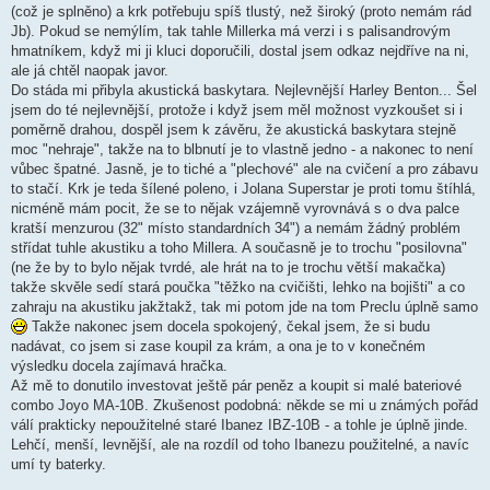
(což je splněno) a krk potřebuju spíš tlustý, než široký (proto nemám rád
Jb). Pokud se nemýlím, tak tahle Millerka má verzi i s palisandrovým
hmatníkem, když mi ji kluci doporučili, dostal jsem odkaz nejdříve na ni,
ale já chtěl naopak javor.
Do stáda mi přibyla akustická baskytara. Nejlevnější Harley Benton... Šel
jsem do té nejlevnější, protože i když jsem měl možnost vyzkoušet si i
poměrně drahou, dospěl jsem k závěru, že akustická baskytara stejně
moc "nehraje", takže na to blbnutí je to vlastně jedno - a nakonec to není
vůbec špatné. Jasně, je to tiché a "plechové" ale na cvičení a pro zábavu
to stačí. Krk je teda šílené poleno, i Jolana Superstar je proti tomu štíhlá,
nicméně mám pocit, že se to nějak vzájemně vyrovnává s o dva palce
kratší menzurou (32" místo standardních 34") a nemám žádný problém
střídat tuhle akustiku a toho Millera. A současně je to trochu "posilovna"
(ne že by to bylo nějak tvrdé, ale hrát na to je trochu větší makačka)
takže skvěle sedí stará poučka "těžko na cvičišti, lehko na bojišti" a co
zahraju na akustiku jakžtakž, tak mi potom jde na tom Preclu úplně samo
Takže nakonec jsem docela spokojený, čekal jsem, že si budu
nadávat, co jsem si zase koupil za krám, a ona je to v konečném
výsledku docela zajímavá hračka.
Až mě to donutilo investovat ještě pár peněz a koupit si malé bateriové
combo Joyo MA-10B. Zkušenost podobná: někde se mi u známých pořád
válí prakticky nepoužitelné staré Ibanez IBZ-10B - a tohle je úplně jinde.
Lehčí, menší, levnější, ale na rozdíl od toho Ibanezu použitelné, a navíc
umí ty baterky.