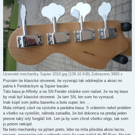
k
Uzavreté mechaniky Squier 2010.jpg (139.16 KiB) Zobrazeno 3993 x
Poznám tie klasické otvorené, tie vyzerajú tak odolnejšie a akosi mi
patria k Fendráckym aj Squier basám.
Táto basa je Affinity a na SN Fender stránke som našiel, že na tej base
by mali byť klasické otvorené. Je tam SN, len som ho vymazal.
Inak kúpil som jednu basenku a bola super, len ...
Mala strhaný závit na výstuhe a parádna basa. S vrátením nebol problém
a všetko sa vyriešilo, náhoda zariadila, že bol dokonca na predaj jeden
presne taký istý fungláč krk. Len ja by som chcel všetko origo, tak som
ju potom nekúpil.
Na tieto mechaniky sa pýtam preto, lebo na mňa pôsobia akosi lacno,
neviem, nepoznám ich a náhrady stoja čo som našiel do 80 Euro. Ale tak