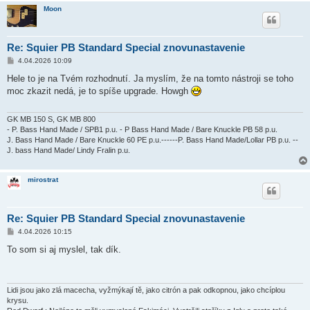
Moon
Re: Squier PB Standard Special znovunastavenie
P
4.04.2026 10:09
ř
í
Hele to je na Tvém rozhodnutí. Ja myslím, že na tomto nástroji se toho
s
moc zkazit nedá, je to spíše upgrade. Howgh
p
ě
v
e
GK MB 150 S, GK MB 800
k
- P. Bass Hand Made / SPB1 p.u. - P Bass Hand Made / Bare Knuckle PB 58 p.u.
J. Bass Hand Made / Bare Knuckle 60 PE p.u.------P. Bass Hand Made/Lollar PB p.u. --
J. bass Hand Made/ Lindy Fralin p.u.
mirostrat
Re: Squier PB Standard Special znovunastavenie
P
4.04.2026 10:15
ř
í
To som si aj myslel, tak dík.
s
p
ě
v
e
Lidi jsou jako zlá macecha, vyžmýkají tě, jako citrón a pak odkopnou, jako chcíplou
k
krysu.