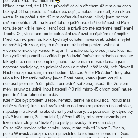
poctivého krku, hrát neumím
Někde jsem četl, že i JB se původně dělal s ořechem 42 mm a na dnes
běžných 38 se přešlo až "někdy později", a někde jsem četl, že některé
verze Jb se pořád s tím 42 mm občas dají sehnat. Nikdy jsem po tom
ovšem nepátral, Jb má kromě tohoto ještě jako další odlišnost od Pb v
tom, že ten krk je navíc i tenčí což je právě pro mě extrémně nepříjemné.
Trochu OT, vloni jsem po letech začal uvažovat o nějakém slušnějším
Preclíku, řekl jsem si, kolik bych byl ochoten investovat, udělal si výlet
do pražských Kytar, abych měl jasno, až budou peníze, vybral si
víceméně mexický Fender Player II - a nakonec bylo vše jinak, kluci na
baskytaře mi poradili na základě požadavků (právě ten oldschool macatý
krk byl mezi nimi) něco úplně jiného - už to mám měsíc doma a jsem
naprosto spokojený, za poloviční cenu a možná ještě lepší, než Player II.
Nádherné zpracování, mimochodem. Marcus Miller P5 Alder4, tedy olše
tělo a krk i hmatník pečený javor. První basa, kterou jsem koupil a
nemusel jsem nic řešit, přišla i perfektně seřízená, akorát tím že jsem
měnil struny za úplně jinou kategorii (40 nikl místo 45 chrom ocel) musel
jsem trošičku ťuknout do oktáv.
Kde může být problém u tebe, nemůžu takhle na dálku říct. Pokud máš
dobře seřízený truss rod, výšku strun nad prvním pražcem i na kobylce,
napadají mě akorát nějaké divné hybrid struny. Já používám ty čtyřicítky
právě kvůli tomu, že jsou lehčí, přičemž 45 by mi vůbec nevadily pro
levou ruku, ale jsou "těžké" pro prsty pravačky, hlavně na slap.
Co se týče pravidelného servisu basy, mám tedy tři "hlavní" (Precla,
pětku Warwick a bezpražec) a pravidelně to rozhodně "neřeším" . Spíš