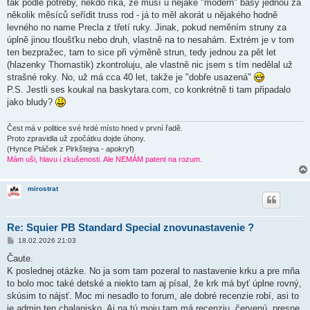
tak podle potřeby, někdo říká, že musí u nějaké "modern" basy jednou za
několik měsíců seřídit truss rod - já to měl akorát u nějakého hodně
levného no name Precla z třetí ruky. Jinak, pokud neměním struny za
úplně jinou tloušťku nebo druh, vlastně na to nesahám. Extrém je v tom
ten bezpražec, tam to sice při výměně strun, tedy jednou za pět let
(hlazenky Thomastik) zkontroluju, ale vlastně nic jsem s tím nedělal už
strašné roky. No, už má cca 40 let, takže je "dobře usazená"
P.S. Jestli ses koukal na baskytara.com, co konkrétně ti tam připadalo
jako bludy?
Čest má v politice své hrdé místo hned v první řadě.
Proto zpravidla už zpočátku dojde úhony.
(Hynce Ptáček z Pirkštejna - apokryf)
Mám uši, hlavu i zkušenosti. Ale NEMÁM patent na rozum.
mirostrat
Re: Squier PB Standard Special znovunastavenie ?
P
18.02.2026 21:03
ř
í
Čaute.
s
K poslednej otázke. No ja som tam pozeral to nastavenie krku a pre mňa
p
ě
to bolo moc také detské a niekto tam aj písal, že krk má byť úplne rovný,
v
skúsim to nájsť. Moc mi nesadlo to forum, ale dobré recenzie robí, asi to
e
k
je admin ten chalanisko. Aj na tú moju tam má recenziu, červenú, presne