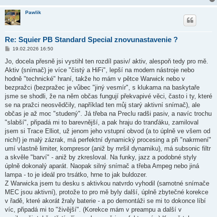
Pawlik
Re: Squier PB Standard Special znovunastavenie ?
P
19.02.2026 16:50
ř
í
Jo, docela přesně jsi vystihl ten rozdíl pasiv/ aktiv, alespoň tedy pro mě.
s
Aktiv (snímač) je více "čistý a HiFi", lepší na modern nástroje nebo
p
ě
hodně "technické" hraní, takže ho mám v pětce Warwick nebo v
v
bezpražci (bezpražec je vůbec "jiný vesmír", s klukama na baskytaře
e
k
jsme se shodli, že na něm občas fungují překvapivé věci, často i ty, které
se na pražci neosvědčily, například ten můj starý aktivní snímač), ale
občas je až moc "studený". Já třeba na Preclu radši pasiv, a navíc trochu
"slabší", připadá mi to barevnější, a pak hraju do tranďáku, zamiloval
jsem si Trace Elliot, už jenom jeho vstupní obvod (a to úplně ve všem od
nich!) je malý zázrak, má perfektní dynamický procesing a při "nakrmení"
umí vlastně limiter, kompresor (aniž by mršil dynamiku), má subsonic filtr
a skvěle "barví" - aniž by zkresloval. Na funky, jazz a podobné styly
úplně dokonalý aparát. Naopak silný snímač a třeba Ampeg nebo jiná
lampa - to je ideál pro trsátko, hrne to jak buldozer.
Z Warwicka jsem tu desku s aktivkou natvrdo vyhodil (samotné snímače
MEC jsou aktivní), protože to pro mě byly další, úplně zbytečné korekce
v řadě, které akorát žraly baterie - a po demontáži se mi to dokonce líbí
víc, připadá mi to "živější". (Korekce mám v preampu a další v