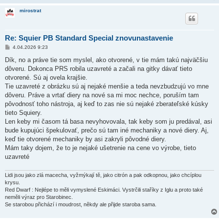
mirostrat
Re: Squier PB Standard Special znovunastavenie
P
4.04.2026 9:23
ř
í
Dík, no a práve tie som myslel, ako otvorené, v tie mám takú najväčšiu
s
dôveru. Dokonca PRS robila uzavreté a začali na gitky dávať tieto
p
ě
otvorené. Sú aj ovela krajšie.
v
Tie uzavreté z obrázku sú aj nejaké menšie a teda nevzbudzujú vo mne
e
k
dôveru. Práve a vrtať diery na nové sa mi moc nechce, poruším tam
pôvodnosť toho nástroja, aj keď to zas nie sú nejaké zberateľské kúsky
tieto Squiery.
Len keby mi časom tá basa nevyhovovala, tak keby som ju predával, asi
bude kupujúci špekulovať, prečo sú tam iné mechaniky a nové diery. Aj,
keď tie otvorené mechaniky by asi zakryli pôvodné diery.
Mám taky dojem, že to je nejaké ušetrenie na cene vo výrobe, tieto
uzavreté
Lidi jsou jako zlá macecha, vyžmýkají tě, jako citrón a pak odkopnou, jako chcíplou
krysu.
Red Dwarf : Nejlépe to měli vymyslené Eskimáci. Vystrčili staříky z Iglu a proto také
neměli výraz pro Starobinec.
Se starobou přichází i moudrost, někdy ale přijde staroba sama.