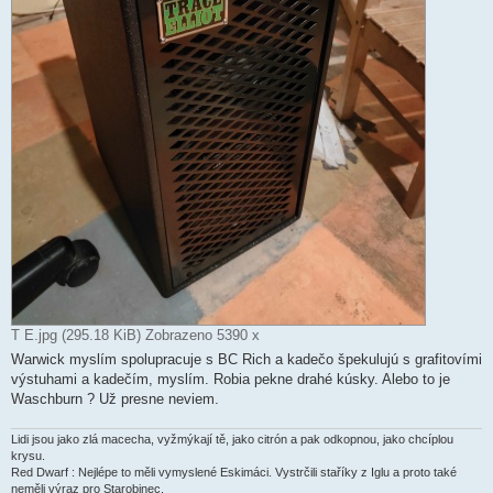
T E.jpg (295.18 KiB) Zobrazeno 5390 x
Warwick myslím spolupracuje s BC Rich a kadečo špekulujú s grafitovími
výstuhami a kadečím, myslím. Robia pekne drahé kúsky. Alebo to je
Waschburn ? Už presne neviem.
Lidi jsou jako zlá macecha, vyžmýkají tě, jako citrón a pak odkopnou, jako chcíplou
krysu.
Red Dwarf : Nejlépe to měli vymyslené Eskimáci. Vystrčili staříky z Iglu a proto také
neměli výraz pro Starobinec.