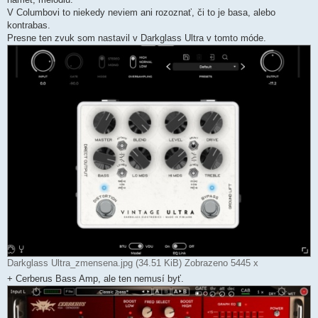
V Columbovi to niekedy neviem ani rozoznať, či to je basa, alebo
kontrabas.
Presne ten zvuk som nastavil v Darkglass Ultra v tomto móde.
Darkglass Ultra_zmensena.jpg (34.51 KiB) Zobrazeno 5445 x
+ Cerberus Bass Amp, ale ten nemusí byť.