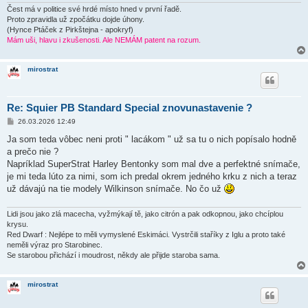
Čest má v politice své hrdé místo hned v první řadě.
Proto zpravidla už zpočátku dojde úhony.
(Hynce Ptáček z Pirkštejna - apokryf)
Mám uši, hlavu i zkušenosti. Ale NEMÁM patent na rozum.
mirostrat
Re: Squier PB Standard Special znovunastavenie ?
P
26.03.2026 12:49
ř
í
Ja som teda vôbec neni proti " lacákom " už sa tu o nich popísalo hodně
s
a prečo nie ?
p
ě
Napríklad SuperStrat Harley Bentonky som mal dve a perfektné snímače,
v
je mi teda lúto za nimi, som ich predal okrem jedného krku z nich a teraz
e
k
už dávajú na tie modely Wilkinson snímače. No čo už
Lidi jsou jako zlá macecha, vyžmýkají tě, jako citrón a pak odkopnou, jako chcíplou
krysu.
Red Dwarf : Nejlépe to měli vymyslené Eskimáci. Vystrčili staříky z Iglu a proto také
neměli výraz pro Starobinec.
Se starobou přichází i moudrost, někdy ale přijde staroba sama.
mirostrat