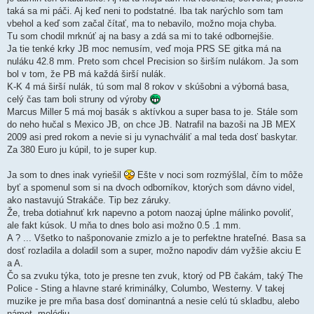
taká sa mi páči. Aj keď neni to podstatné. Iba tak narýchlo som tam
vbehol a keď som začal čítať, ma to nebavilo, možno moja chyba.
Tu som chodil mrknúť aj na basy a zdá sa mi to také odbornejšie.
Ja tie tenké krky JB moc nemusím, veď moja PRS SE gitka má na
nuláku 42.8 mm. Preto som chcel Precision so širším nulákom. Ja som
bol v tom, že PB má každá širší nulák.
K-K 4 má širší nulák, tú som mal 8 rokov v skúšobni a výborná basa,
celý čas tam boli struny od výroby
Marcus Miller 5 má moj basák s aktívkou a super basa to je. Stále som
do neho hučal s Mexico JB, on chce JB. Natrafil na bazoši na JB MEX
2009 asi pred rokom a nevie si ju vynachváliť a mal teda dosť baskytar.
Za 380 Euro ju kúpil, to je super kup.
Ja som to dnes inak vyriešil
Ešte v noci som rozmýšlal, čím to môže
byť a spomenul som si na dvoch odborníkov, ktorých som dávno videl,
ako nastavujú Strakáče. Tip bez záruky.
Že, treba dotiahnuť krk napevno a potom naozaj úplne málinko povoliť,
ale fakt kúsok. U mňa to dnes bolo asi možno 0.5 .1 mm.
A ? ... Všetko to našponovanie zmizlo a je to perfektne hrateľné. Basa sa
dosť rozladila a doladil som a super, možno napodiv dám vyžšie akciu E
a A.
Čo sa zvuku týka, toto je presne ten zvuk, ktorý od PB čakám, taký The
Police - Sting a hlavne staré kriminálky, Columbo, Westerny. V takej
muzike je pre mňa basa dosť dominantná a nesie celú tú skladbu, alebo
námet, melódiu.