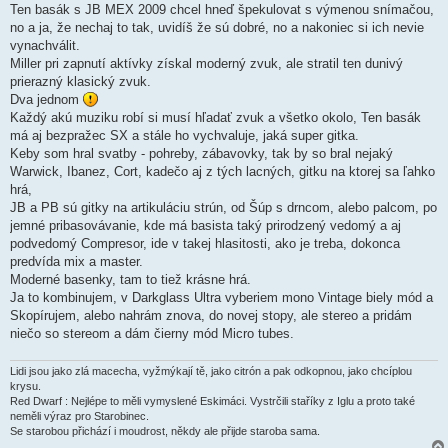
Ten basák s JB MEX 2009 chcel hneď špekulovat s výmenou snímačou,
no a ja, že nechaj to tak, uvidíš že sú dobré, no a nakoniec si ich nevie
vynachválit.
Miller pri zapnutí aktívky získal moderný zvuk, ale stratil ten dunivý
prierazný klasický zvuk.
Dva jednom
Každý akú muziku robí si musí hľadať zvuk a všetko okolo, Ten basák
má aj bezpražec SX a stále ho vychvaluje, jaká super gitka.
Keby som hral svatby - pohreby, zábavovky, tak by so bral nejaký
Warwick, Ibanez, Cort, kadečo aj z tých lacných, gitku na ktorej sa ľahko
hrá,
JB a PB sú gitky na artikuláciu strún, od Šúp s drncom, alebo palcom, po
jemné pribasovávanie, kde má basista taký prirodzený vedomý a aj
podvedomý Compresor, ide v takej hlasitosti, ako je treba, dokonca
predvída mix a master.
Moderné basenky, tam to tiež krásne hrá.
Ja to kombinujem, v Darkglass Ultra vyberiem mono Vintage biely mód a
Skopírujem, alebo nahrám znova, do novej stopy, ale stereo a pridám
niečo so stereom a dám čierny mód Micro tubes.
Lidi jsou jako zlá macecha, vyžmýkají tě, jako citrón a pak odkopnou, jako chcíplou
krysu.
Red Dwarf : Nejlépe to měli vymyslené Eskimáci. Vystrčili staříky z Iglu a proto také
neměli výraz pro Starobinec.
Se starobou přichází i moudrost, někdy ale přijde staroba sama.