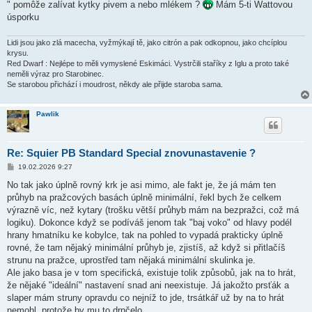
" pomôže zalívat kytky pivem a nebo mlékem ?
Mám 5-ti Wattovou
úsporku
Lidi jsou jako zlá macecha, vyžmýkají tě, jako citrón a pak odkopnou, jako chcíplou
krysu.
Red Dwarf : Nejlépe to měli vymyslené Eskimáci. Vystrčili staříky z Iglu a proto také
neměli výraz pro Starobinec.
Se starobou přichází i moudrost, někdy ale přijde staroba sama.
Pawlik
Re: Squier PB Standard Special znovunastavenie ?
P
19.02.2026 9:27
ř
í
No tak jako úplně rovný krk je asi mimo, ale fakt je, že já mám ten
s
průhyb na pražcových basách úplně minimální, řekl bych že celkem
p
ě
výrazně víc, než kytary (trošku větší průhyb mám na bezpražci, což má
v
logiku). Dokonce když se podíváš jenom tak "baj voko" od hlavy podél
e
k
hrany hmatníku ke kobylce, tak na pohled to vypadá prakticky úplně
rovné, že tam nějaký minimální průhyb je, zjistíš, až když si přitlačíš
strunu na pražce, uprostřed tam nějaká minimální skulinka je.
Ale jako basa je v tom specifická, existuje tolik způsobů, jak na to hrát,
že nějaké "ideální" nastavení snad ani neexistuje. Já jakožto prsťák a
slaper mám struny opravdu co nejníž to jde, trsátkář už by na to hrát
nemohl, protože by mu to drnčelo.