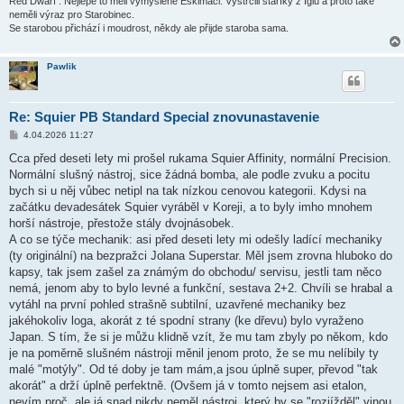
Red Dwarf : Nejlépe to měli vymyslené Eskimáci. Vystrčili staříky z Iglu a proto také
neměli výraz pro Starobinec.
Se starobou přichází i moudrost, někdy ale přijde staroba sama.
Pawlik
Re: Squier PB Standard Special znovunastavenie
P
4.04.2026 11:27
ř
í
Cca před deseti lety mi prošel rukama Squier Affinity, normální Precision.
s
Normální slušný nástroj, sice žádná bomba, ale podle zvuku a pocitu
p
ě
bych si u něj vůbec netipl na tak nízkou cenovou kategorii. Kdysi na
v
začátku devadesátek Squier vyráběl v Koreji, a to byly imho mnohem
e
k
horší nástroje, přestože stály dvojnásobek.
A co se týče mechanik: asi před deseti lety mi odešly ladící mechaniky
(ty originální) na bezpražci Jolana Superstar. Měl jsem zrovna hluboko do
kapsy, tak jsem zašel za známým do obchodu/ servisu, jestli tam něco
nemá, jenom aby to bylo levné a funkční, sestava 2+2. Chvíli se hrabal a
vytáhl na první pohled strašně subtilní, uzavřené mechaniky bez
jakéhokoliv loga, akorát z té spodní strany (ke dřevu) bylo vyraženo
Japan. S tím, že si je můžu klidně vzít, že mu tam zbyly po někom, kdo
je na poměrně slušném nástroji měnil jenom proto, že se mu nelíbily ty
malé "motýly". Od té doby je tam mám,a jsou úplně super, převod "tak
akorát" a drží úplně perfektně. (Ovšem já v tomto nejsem asi etalon,
nevím proč, ale já snad nikdy neměl nástroj, který by se "rozjížděl" vinou