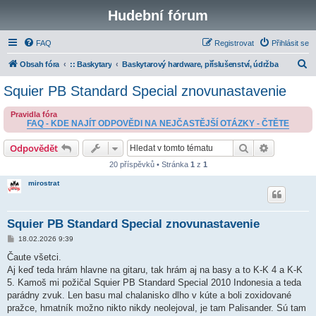
Hudební fórum
FAQ
Registrovat
Přihlásit se
H
Obsah fóra
:: Baskytary
Baskytarový hardware, příslušenství, údržba
l
Squier PB Standard Special znovunastavenie
e
Pravidla fóra
d
FAQ - KDE NAJÍT ODPOVĚDI NA NEJČASTĚJŠÍ OTÁZKY - ČTĚTE
a
Hledat
Pokročilé 
Odpovědět
t
20 příspěvků • Stránka
1
z
1
mirostrat
Squier PB Standard Special znovunastavenie
P
18.02.2026 9:39
ř
í
Čaute všetci.
s
Aj keď teda hrám hlavne na gitaru, tak hrám aj na basy a to K-K 4 a K-K
p
ě
5. Kamoš mi požičal Squier PB Standard Special 2010 Indonesia a teda
v
parádny zvuk. Len basu mal chalanisko dlho v kúte a boli zoxidované
e
k
pražce, hmatník možno nikto nikdy neolejoval, je tam Palisander. Sú tam