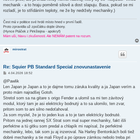
mechanik - a to hraju poměrně silově a dost slapuju. Basa, pokud se mi
rozladí, je to střídáním teploty, ne že by nedržely mechaniky.)
Čest má v politice své hrdé místo hned v první řadě.
Proto zpravidla už zpočátku dojde úhony.
(Hynce Ptáček z Pirkštejna - apokryf)
Mám uši, hlavu i zkušenosti. Ale NEMÁM patent na rozum.
mirostrat
Re: Squier PB Standard Special znovunastavenie
P
4.04.2026 18:52
ř
í
@Pawlik
s
Len Japan je Japan a to je dajme tomu záruka kvality a ja Japan verím a
p
ě
proto mám najradšej Gotoh.
v
Stretol som sa na gitare s origo Fender a ulomil sa mi ten závitový
e
k
modul, ktorý tam je asi elektricky bodnutý a to sa ulomilo, ten zvar,
pritom som to ani silno nedoťahoval.
Ja som myslel, že je to jeden kus a to je tam elektricky bodnuté.
Pritom na jednej rannej SX Strat som mal super mechaniky, fakt išli
perfektne a tú gitku som predal a chlapík mi napísal, že perfektné
mechaniky, lebo, tak som ju aj inzeroval. Na Harley Bentonkách boli tiež
dobré mechaniky a tie mali Floyd a po úprave zámkou nebolo treba pri