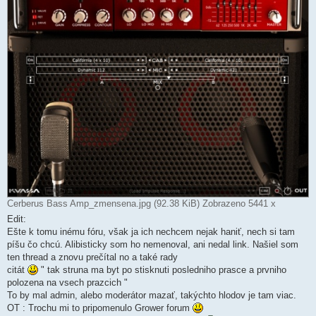
Cerberus Bass Amp_zmensena.jpg (92.38 KiB) Zobrazeno 5441 x
Edit:
Ešte k tomu inému fóru, však ja ich nechcem nejak haniť, nech si tam
píšu čo chcú. Alibisticky som ho nemenoval, ani nedal link. Našiel som
ten thread a znovu prečítal no a také rady
citát
" tak struna ma byt po stisknuti posledniho prasce a prvniho
polozena na vsech prazcich "
To by mal admin, alebo moderátor mazať, takýchto hlodov je tam viac.
OT : Trochu mi to pripomenulo Grower forum