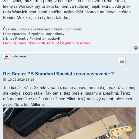
zesilovači, takže třetí přímo v base už jsou fakt navíc.) Kromě toho,
levnější Warwick prý tu aktivku nemívá (údajně) nějak extra... Ale jinak
teda Warwick není levná značka, nejlevnější nástroje na úrovni lepších
Fender Mexiko , ale i ty teda fakt hrají.
Čest má v politice své hrdé místo hned v první řadě.
Proto zpravidla už zpočátku dojde úhony.
(Hynce Ptáček z Pirkštejna - apokryf)
Mám uši, hlavu i zkušenosti. Ale NEMÁM patent na rozum.
mirostrat
Re: Squier PB Standard Special znovunastavenie ?
P
19.02.2026 18:18
ř
í
Ten basák, však 35 rokov sa poznáme a hrávame spolu, teraz už ani nie,
s
ale kedysi skoro stále. Tak ten si tiež prešiel basami a aparátmi. Teraz
p
ě
má momentálne dlhšiu dobu Trace Elliot, taký malinký aparát, ale super
v
zvuk. No a ten Miller 5.
e
k