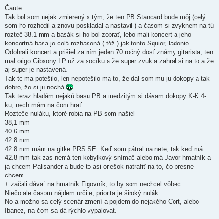
ř
í
Čaute.
s
Tak bol som nejak zmierený s tým, že ten PB Standard bude môj (celý
p
ě
som ho rozhodil a znovu poskladal a nastavil ) a časom si zvyknem na tú
v
rozteč 38.1 mm a basák si ho bol zobrať, lebo mali koncert a jeho
e
k
koncertná basa je celá rozhasená ( též ) jak tento Squier, ladenie.
Odohrali koncert a prišiel za ním jeden 70 ročný dosť známy gitarista, ten
mal origo Gibsony LP už za socíku a že super zvuk a zahral si na to a že
aj super je nastavená.
Tak to ma potešilo, len nepotešilo ma to, že dal som mu ju dokopy a tak
dobre, že si ju nechá
Tak teraz hladám nejakú basu PB a medzitým si dávam dokopy K-K 4-
ku, nech mám na čom hrať.
Rozteče nuláku, ktoré robia na PB som našiel
38,1 mm
40.6 mm
42.8 mm
42.8 mm mám na gitke PRS SE. Keď som pátral na nete, tak keď má
42.8 mm tak zas nemá ten kobylkový snímač alebo má Javor hmatník a
ja chcem Palisander a bude to asi oriešok natrafiť na to, čo presne
chcem.
+ začali dávať na hmatník Figovník, to by som nechcel vôbec.
Niečo ale časom nájdem určite, priorita je široký nulák.
No a možno sa celý scenár zmení a pojdem do nejakého Cort, alebo
Ibanez, na čom sa dá rýchlo vypalovat.