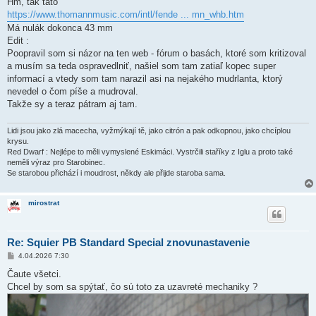
Hm, tak táto
https://www.thomannmusic.com/intl/fende ... mn_whb.htm
Má nulák dokonca 43 mm
Edit :
Poopravil som si názor na ten web - fórum o basách, ktoré som kritizoval
a musím sa teda ospravedlniť, našiel som tam zatiaľ kopec super
informací a vtedy som tam narazil asi na nejakého mudrlanta, ktorý
nevedel o čom píše a mudroval.
Takže sy a teraz pátram aj tam.
Lidi jsou jako zlá macecha, vyžmýkají tě, jako citrón a pak odkopnou, jako chcíplou
krysu.
Red Dwarf : Nejlépe to měli vymyslené Eskimáci. Vystrčili staříky z Iglu a proto také
neměli výraz pro Starobinec.
Se starobou přichází i moudrost, někdy ale přijde staroba sama.
mirostrat
Re: Squier PB Standard Special znovunastavenie
P
4.04.2026 7:30
ř
í
Čaute všetci.
s
Chcel by som sa spýtať, čo sú toto za uzavreté mechaniky ?
p
ě
v
e