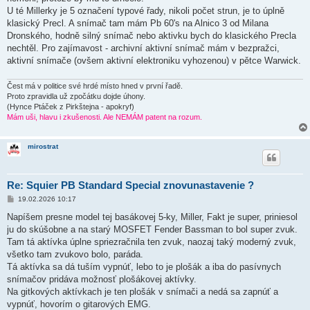
U té Millerky je 5 označení typové řady, nikoli počet strun, je to úplně
klasický Precl. A snímač tam mám Pb 60's na Alnico 3 od Milana
Dronského, hodně silný snímač nebo aktivku bych do klasického Precla
nechtěl. Pro zajímavost - archivní aktivní snímač mám v bezpražci,
aktivní snímače (ovšem aktivní elektroniku vyhozenou) v pětce Warwick.
Čest má v politice své hrdé místo hned v první řadě.
Proto zpravidla už zpočátku dojde úhony.
(Hynce Ptáček z Pirkštejna - apokryf)
Mám uši, hlavu i zkušenosti. Ale NEMÁM patent na rozum.
mirostrat
Re: Squier PB Standard Special znovunastavenie ?
P
19.02.2026 10:17
ř
í
Napíšem presne model tej basákovej 5-ky, Miller, Fakt je super, priniesol
s
ju do skúšobne a na starý MOSFET Fender Bassman to bol super zvuk.
p
ě
Tam tá aktívka úplne spriezračnila ten zvuk, naozaj taký moderný zvuk,
v
všetko tam zvukovo bolo, paráda.
e
k
Tá aktívka sa dá tuším vypnúť, lebo to je plošák a iba do pasívnych
snímačov pridáva možnosť plošákovej aktívky.
Na gitkových aktívkach je ten plošák v snímači a nedá sa zapnúť a
vypnúť, hovorím o gitarových EMG.