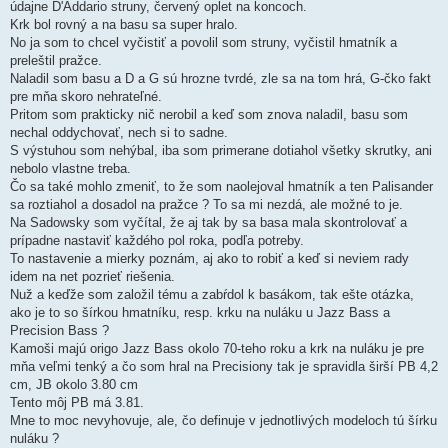
údajne D'Addario struny, červený oplet na koncoch.
Krk bol rovný a na basu sa super hralo.
No ja som to chcel vyčistiť a povolil som struny, vyčistil hmatník a
preleštil pražce.
Naladil som basu a D a G sú hrozne tvrdé, zle sa na tom hrá, G-čko fakt
pre mňa skoro nehrateľné.
Pritom som prakticky nič nerobil a keď som znova naladil, basu som
nechal oddychovať, nech si to sadne.
S výstuhou som nehýbal, iba som primerane dotiahol všetky skrutky, ani
nebolo vlastne treba.
Čo sa také mohlo zmeniť, to že som naolejoval hmatník a ten Palisander
sa roztiahol a dosadol na pražce ? To sa mi nezdá, ale možné to je.
Na Sadowsky som vyčítal, že aj tak by sa basa mala skontrolovať a
prípadne nastaviť každého pol roka, podľa potreby.
To nastavenie a mierky poznám, aj ako to robiť a keď si neviem rady
idem na net pozrieť riešenia.
Nuž a keďže som založil tému a zabŕdol k basákom, tak ešte otázka,
ako je to so šírkou hmatníku, resp. krku na nuláku u Jazz Bass a
Precision Bass ?
Kamoši majú origo Jazz Bass okolo 70-teho roku a krk na nuláku je pre
mňa veľmi tenký a čo som hral na Precisiony tak je spravidla širší PB 4,2
cm, JB okolo 3.80 cm
Tento môj PB má 3.81.
Mne to moc nevyhovuje, ale, čo definuje v jednotlivých modeloch tú šírku
nuláku ?