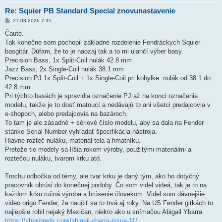
Re: Squier PB Standard Special znovunastavenie
P
27.03.2026 7:35
ř
í
Čaute.
s
Tak konečne som pochopil základné rozdelenie Fendráckych Squier
p
ě
basgitár. Dúfam, že to je naozaj tak a to mi ulahčí výber basy.
v
Precision Bass, 1x Split-Coil nulák 42.8 mm
e
k
Jazz Bass, 2x Single-Coil nulák 38.1 mm
Precision PJ 1x Split-Coil + 1x Single-Coil pri kobylke. nulák od 38.1 do
42.8 mm
Pri týchto basách je spravidla označenie PJ až na konci označenia
modelu, takže je to dosť matoucí a nedávajú to ani všetci predajcovia v
e-shopoch, alebo predajcovia na bazároch.
To tam je ale zásadné + sériové číslo modelu, aby sa dala na Fender
stánke Serial Number vyhľadať špecifikácia nástroja.
Hlavne rozteč nuláku, materiál tela a hmatníku.
Pretože tie modely sa líšia rokom výroby, použitými materiálmi a
roztečou nuláku, tvarom krku atd.
Trochu odbočka od témy, ale tvar krku je daný tým, ako ho dotyčný
pracovník obrúsi do konečnej podoby. Čo som videl videá, tak je to na
každom krku ručná výroba a brúsenie človekom. Videl som dávnejšie
video origo Fender, že naučiť sa to trvá aj roky. Na US Fender gitkách to
najlepšie robil nejaký Mexičan, niekto ako u snímačou Abigail Ybarra.
https://sheshreds.com/abigail-ybarra-issue-11/