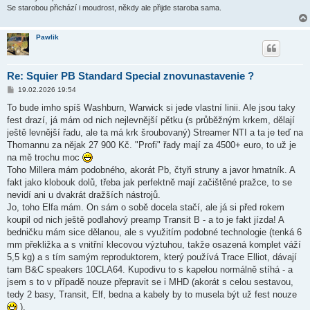
Se starobou přichází i moudrost, někdy ale přijde staroba sama.
Pawlik
Re: Squier PB Standard Special znovunastavenie ?
P
19.02.2026 19:54
ř
í
To bude imho spíš Washburn, Warwick si jede vlastní linii. Ale jsou taky
s
fest drazí, já mám od nich nejlevnější pětku (s průběžným krkem, dělají
p
ě
ještě levnější řadu, ale ta má krk šroubovaný) Streamer NTI a ta je teď na
v
Thomannu za nějak 27 900 Kč. "Profi" řady mají za 4500+ euro, to už je
e
k
na mě trochu moc
Toho Millera mám podobného, akorát Pb, čtyři struny a javor hmatník. A
fakt jako klobouk dolů, třeba jak perfektně mají začištěné pražce, to se
nevidí ani u dvakrát dražších nástrojů.
Jo, toho Elfa mám. On sám o sobě docela stačí, ale já si před rokem
koupil od nich ještě podlahový preamp Transit B - a to je fakt jízda! A
bedničku mám sice dělanou, ale s využitím podobné technologie (tenká 6
mm překližka a s vnitřní klecovou výztuhou, takže osazená komplet váží
5,5 kg) a s tím samým reproduktorem, který používá Trace Elliot, dávají
tam B&C speakers 10CLA64. Kupodivu to s kapelou normálně stíhá - a
jsem s to v případě nouze přepravit se i MHD (akorát s celou sestavou,
tedy 2 basy, Transit, Elf, bedna a kabely by to musela být už fest nouze
).