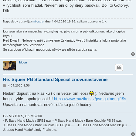
v rýchlosti som hľadal. Neviem ani či by diery pasovali. Boli to Gotoh-y.
Dík.
Naposledy upravil(a)
mirostrat
dne 4.04.2026 19:19, celkem upraveno 1 x.
Lidi jsou jako zlá macecha, vyžmýkají tě, jako citrón a pak odkopnou, jako chcíplou
krysu.
Red Dwarf : Nejlépe to měli vymyslené Eskimáci. Vystrčili staříky z Iglu a proto také
neměli výraz pro Starobinec.
Se starobou přichází i moudrost, někdy ale přijde staroba sama.
Moon
Re: Squier PB Standard Special znovunastavenie
P
4.04.2026 8:56
ř
í
Nedám dopustit na klasiku ( čím větší- tím lepší
). Nedávno jsem
s
koupil tyhle - spokojenost !!!
https://www.muziker.cz/psd-guitars-gt19s
p
ě
Upravita a namontovat nové - otázka jedné hodiny
v
e
k
GK MB 150 S, GK MB 800
- P. Bass Hand Made / SPB1 p.u. - P Bass Hand Made / Bare Knuckle PB 58 p.u.
J. Bass Hand Made / Bare Knuckle 60 PE p.u.------P. Bass Hand Made/Lollar PB p.u. --
J. bass Hand Made/ Lindy Fralin p.u.