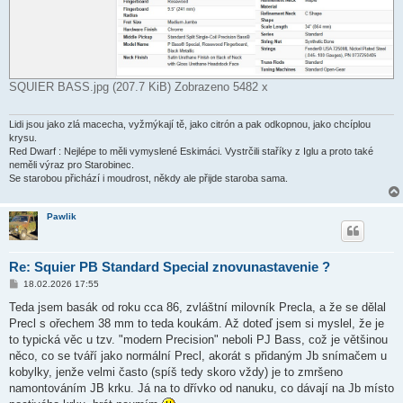
SQUIER BASS.jpg (207.7 KiB) Zobrazeno 5482 x
Lidi jsou jako zlá macecha, vyžmýkají tě, jako citrón a pak odkopnou, jako chcíplou
krysu.
Red Dwarf : Nejlépe to měli vymyslené Eskimáci. Vystrčili staříky z Iglu a proto také
neměli výraz pro Starobinec.
Se starobou přichází i moudrost, někdy ale přijde staroba sama.
Pawlik
Re: Squier PB Standard Special znovunastavenie ?
P
18.02.2026 17:55
ř
í
Teda jsem basák od roku cca 86, zvláštní milovník Precla, a že se dělal
s
Precl s ořechem 38 mm to teda koukám. Až doteď jsem si myslel, že je
p
ě
to typická věc u tzv. "modern Precision" neboli PJ Bass, což je většinou
v
něco, co se tváří jako normální Precl, akorát s přidaným Jb snímačem u
e
k
kobylky, jenže velmi často (spíš tedy skoro vždy) je to zmršeno
namontováním JB krku. Já na to dřívko od nanuku, co dávají na Jb místo