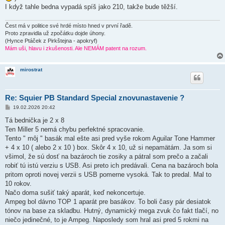
I když tahle bedna vypadá spíš jako 210, takže bude těžší.
Čest má v politice své hrdé místo hned v první řadě.
Proto zpravidla už zpočátku dojde úhony.
(Hynce Ptáček z Pirkštejna - apokryf)
Mám uši, hlavu i zkušenosti. Ale NEMÁM patent na rozum.
mirostrat
Re: Squier PB Standard Special znovunastavenie ?
P
19.02.2026 20:42
ř
í
Tá bednička je 2 x 8
s
Ten Miller 5 nemá chybu perfektné spracovanie.
p
ě
Tento " môj " basák mal ešte asi pred vyše rokom Aguilar Tone Hammer
v
+ 4 x 10 ( alebo 2 x 10 ) box. Skôr 4 x 10, už si nepamätám. Ja som si
e
k
všimol, že sú dosť na bazároch tie zosiky a pátral som prečo a začali
robiť tú istú verziu s USB. Asi preto ich predávali. Cena na bazároch bola
pritom oproti novej verzii s USB pomerne vysoká. Tak to predal. Mal to
10 rokov.
Načo doma sušiť taký aparát, keď nekoncertuje.
Ampeg bol dávno TOP 1 aparát pre basákov. To boli časy pár desiatok
tónov na base za skladbu. Hutný, dynamický mega zvuk čo fakt tlačí, no
niečo jedinečné, to je Ampeg. Naposledy som hral asi pred 5 rokmi na