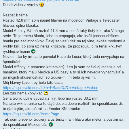
Dobré video z výroby
Naspäť k téme.
Rozteč 42.8 mm som našiel hlavne na modeloch Vintage s Telecaster
hlavou, úplná klasika.
Model Affinity PJ má rozteč 41.3 mm a nemá taký tlstý krk, ako Vintage
série. To je trochu škoda, lebo to propagujú, ako kvôli jednoduchšiemu
hraniu pre začiatočníkov. Ďalej sa vezú tiež na tej vlne, akože moderný a
rýchly krk, čo som už neraz kritizoval. že propagujú, čím tenší krk, tým
rýchlejšie hranie
Neviem, čo by im na to povedal Paco de Lucia, ktorý teda nevypaluje na
špáratkách.
Model Affinity je pomerne kritizovaný. Len ja som našiel aj recenzie od
basákov, ktorý majú Mexiká a US basy a tý si ich nevedia vynachváliť a
po mojich skúsenostiach so Squier-mi im teda aj verím.
Môj hlavný favorit by bola táto basa
https://squierwiki.com/40th+PBass%2C+Vintage+Edition
Len zas nemá kobylkáč
Séria Sonic úplne vypadla z hry, lebo má rozteč 38.1 mm
Na tejto wiki stránke sa to dajú docela dobre rozlíšiť, tie špecifikácie. Je
to rýchlejšie, ako pátrať na Fender SN stránke.
https://squierwiki.com/HomePage
Tak som prebehol Squiery a už teraz mám hlavu ako melón a pustím sa
do špecifikácií Mexico bás