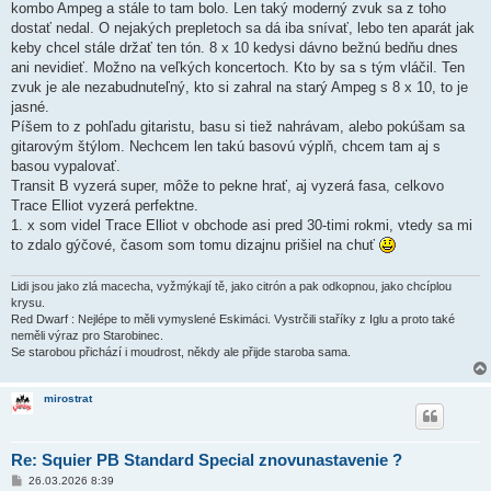
kombo Ampeg a stále to tam bolo. Len taký moderný zvuk sa z toho
dostať nedal. O nejakých prepletoch sa dá iba snívať, lebo ten aparát jak
keby chcel stále držať ten tón. 8 x 10 kedysi dávno bežnú bedňu dnes
ani nevidieť. Možno na veľkých koncertoch. Kto by sa s tým vláčil. Ten
zvuk je ale nezabudnuteľný, kto si zahral na starý Ampeg s 8 x 10, to je
jasné.
Píšem to z pohľadu gitaristu, basu si tiež nahrávam, alebo pokúšam sa
gitarovým štýlom. Nechcem len takú basovú výplň, chcem tam aj s
basou vypalovať.
Transit B vyzerá super, môže to pekne hrať, aj vyzerá fasa, celkovo
Trace Elliot vyzerá perfektne.
1. x som videl Trace Elliot v obchode asi pred 30-timi rokmi, vtedy sa mi
to zdalo gýčové, časom som tomu dizajnu prišiel na chuť
Lidi jsou jako zlá macecha, vyžmýkají tě, jako citrón a pak odkopnou, jako chcíplou
krysu.
Red Dwarf : Nejlépe to měli vymyslené Eskimáci. Vystrčili staříky z Iglu a proto také
neměli výraz pro Starobinec.
Se starobou přichází i moudrost, někdy ale přijde staroba sama.
mirostrat
Re: Squier PB Standard Special znovunastavenie ?
P
26.03.2026 8:39