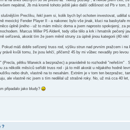
šem nepátral, Jb má kromě tohoto ještě jako další odlišnost od Pb v tom, že
lušnějším Preclíku, řekl jsem si, kolik bych byl ochoten investovat, udělal s
ě mexický Fender Player II - a nakonec bylo vše jinak, kluci na baskytaře mi
 něco úplně jiného - už to mám měsíc doma a jsem naprosto spokojený, za po
mochodem. Marcus Miller P5 Alder4, tedy olše tělo a krk i hmatník pečený jav
tně seřízená, akorát tím že jsem měnil struny za úplně jinou kategorii (40 nik
. Pokud máš dobře seřízený truss rod, výšku strun nad prvním pražcem i na 
y právě kvůli tomu, že jsou lehčí, přičemž 45 by mi vůbec nevadily pro levou 
í" (Precla, pětku Warwick a bezpražec) a pravidelně to rozhodně "neřeším" . 
u za několik měsíců seřídit truss rod - já to měl akorát u nějakého hodně le
tloušťku nebo druh, vlastně na to nesahám. Extrém je v tom ten bezpražec, ta
uju, ale vlastně nic jsem s tím nedělal už strašné roky. No, už má cca 40 let,
tam připadalo jako bludy?
e ?