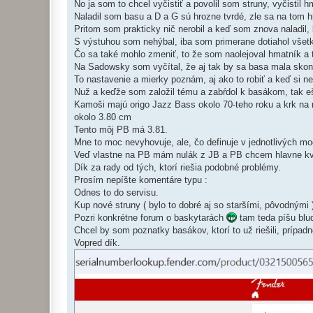
No ja som to chcel vyčistiť a povolil som struny, vyčistil h
Naladil som basu a D a G sú hrozne tvrdé, zle sa na tom h
Pritom som prakticky nič nerobil a keď som znova naladil
S výstuhou som nehýbal, iba som primerane dotiahol všetky
Čo sa také mohlo zmeniť, to že som naolejoval hmatník a t
Na Sadowsky som vyčítal, že aj tak by sa basa mala skontr
To nastavenie a mierky poznám, aj ako to robiť a keď si ne
Nuž a keďže som založil tému a zabŕdol k basákom, tak eš
Kamoši majú origo Jazz Bass okolo 70-teho roku a krk na n
okolo 3.80 cm
Tento môj PB má 3.81.
Mne to moc nevyhovuje, ale, čo definuje v jednotlivých mo
Veď vlastne na PB mám nulák z JB a PB chcem hlavne kvôl
Dík za rady od tých, ktorí riešia podobné problémy.
Prosím nepíšte komentáre typu :
Odnes to do servisu.
Kup nové struny ( bylo to dobré aj so staršími, pôvodnými 
Pozri konkrétne forum o baskytarách
tam teda píšu bl
Chcel by som poznatky basákov, ktorí to už riešili, prípadn
Vopred dík.