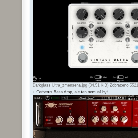
Darkglass Ultra_zmensena.jpg (34.51 KiB) Zobrazeno 5521
+ Cerberus Bass Amp, ale ten nemusí byť.