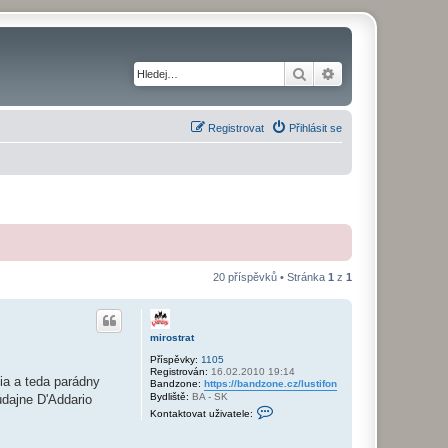
Hledat
Pokročilé hledání
Registrovat
Přihlásit se
20 příspěvků • Stránka
1
z
1
mirostrat
Příspěvky:
1105
Registrován:
16.02.2010 19:14
ia a teda parádny
Bandzone:
https://bandzone.cz/lustifon
Bydliště:
BA - SK
údajne D'Addario
K
Kontaktovat uživatele:
o
n
t