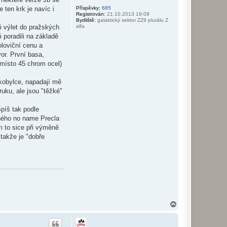
Příspěvky:
685
 ten krk je navíc i
Registrován:
21.10.2013 19:09
Bydliště:
galaktický sektor ZZ9 plurálu Z
alfa
i výlet do pražských
 poradili na základě
loviční cenu a
or. První basa,
l místo 45 chrom ocel)
kobylce, napadají mě
ruku, ale jsou "těžké"
Spíš tak podle
vného no name Precla
m to sice při výměně
 takže je "dobře
N
a
h
o