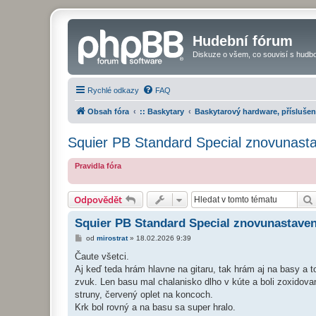
Hudební fórum
Diskuze o všem, co souvisí s hudbo
Rychlé odkazy
FAQ
Obsah fóra
:: Baskytary
Baskytarový hardware, příslušen
Squier PB Standard Special znovunast
Pravidla fóra
Odpovědět
Squier PB Standard Special znovunastaven
P
od
mirostrat
»
18.02.2026 9:39
ř
í
Čaute všetci.
s
Aj keď teda hrám hlavne na gitaru, tak hrám aj na basy a
p
ě
zvuk. Len basu mal chalanisko dlho v kúte a boli zoxidova
v
struny, červený oplet na koncoch.
e
k
Krk bol rovný a na basu sa super hralo.