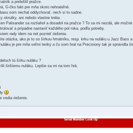
matník a preleštil pražce.
rá, G-čko fakt pre mňa skoro nehrateľné.
, basu som nechal oddychovať, nech si to sadne.
 skrutky, ani nebolo vlastne treba.
en Palisander sa roztiahol a dosadol na pražce ? To sa mi nezdá, ale možné 
olovať a prípadne nastaviť každého pol roka, podľa potreby.
viem rady idem na net pozrieť riešenia.
te otázka, ako je to so šírkou hmatníku, resp. krku na nuláku u Jazz Bass a
uláku je pre mňa veľmi tenký a čo som hral na Precisiony tak je spravidla š
deloch tú šírku nuláku ?
i širšiemu nuláku. Lepšie sa mi na tom hrá.
)
udy
e vedia riešenie.