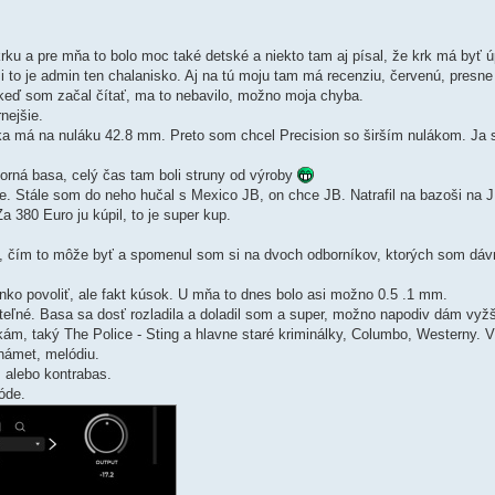
rku a pre mňa to bolo moc také detské a niekto tam aj písal, že krk má byť ú
si to je admin ten chalanisko. Aj na tú moju tam má recenziu, červenú, presne 
 keď som začal čítať, ma to nebavilo, možno moja chyba.
nejšie.
a má na nuláku 42.8 mm. Preto som chcel Precision so širším nulákom. Ja 
orná basa, celý čas tam boli struny od výroby
je. Stále som do neho hučal s Mexico JB, on chce JB. Natrafil na bazoši na
a 380 Euro ju kúpil, to je super kup.
, čím to môže byť a spomenul som si na dvoch odborníkov, ktorých som dávn
nko povoliť, ale fakt kúsok. U mňa to dnes bolo asi možno 0.5 .1 mm.
ateľné. Basa sa dosť rozladila a doladil som a super, možno napodiv dám vyžš
kám, taký The Police - Sting a hlavne staré kriminálky, Columbo, Westerny. V
námet, melódiu.
, alebo kontrabas.
óde.