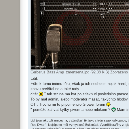
Cerberus Bass Amp_zmensena.jpg (92.38 KiB) Zobrazeno
Edit:
Ešte k tomu inému fóru, však ja ich nechcem nejak haniť, 
znovu prečítal no a také rady
citát
" tak struna ma byt po stisknuti posledniho prasce
To by mal admin, alebo moderátor mazať, takýchto hlodov 
OT : Trochu mi to pripomenulo Grower forum
" pomôže zalívat kytky pivem a nebo mlékem ?
Mám 5-t
Lidi jsou jako zlá macecha, vyžmýkají tě, jako citrón a pak odkopnou, 
Red Dwarf : Nejlépe to měli vymyslené Eskimáci. Vystrčili staříky z Igl