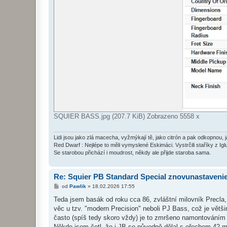
SQUIER BASS.jpg (207.7 KiB) Zobrazeno 5558 x
Lidi jsou jako zlá macecha, vyžmýkají tě, jako citrón a pak odkopnou, 
Red Dwarf : Nejlépe to měli vymyslené Eskimáci. Vystrčili staříky z Igl
Se starobou přichází i moudrost, někdy ale přijde staroba sama.
Re: Squier PB Standard Special znovunastaveni
P
od
Pawlik
»
18.02.2026 17:55
ř
í
Teda jsem basák od roku cca 86, zvláštní milovník Precla,
s
věc u tzv. "modern Precision" neboli PJ Bass, což je větš
p
ě
často (spíš tedy skoro vždy) je to zmršeno namontováním 
v
Někde jsem četl, že i JB se původně dělal s ořechem 42 m