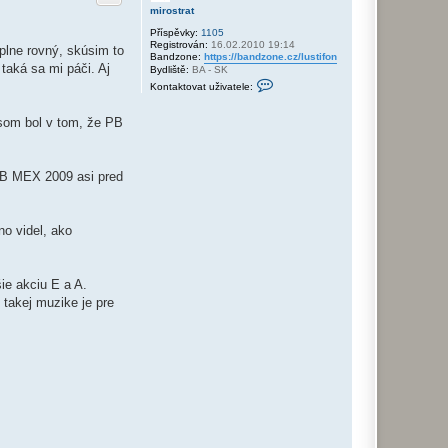
r
mirostrat
u
Příspěvky:
1105
Registrován:
16.02.2010 19:14
plne rovný, skúsim to
Bandzone:
https://bandzone.cz/lustifon
taká sa mi páči. Aj
Bydliště:
BA - SK
K
Kontaktovat uživatele:
o
n
t
som bol v tom, že PB
a
k
t
o
 JB MEX 2009 asi pred
v
a
t
u
ž
o videl, ako
i
v
a
t
ie akciu E a A.
e
l
 takej muzike je pre
e
m
i
r
o
s
t
r
a
t