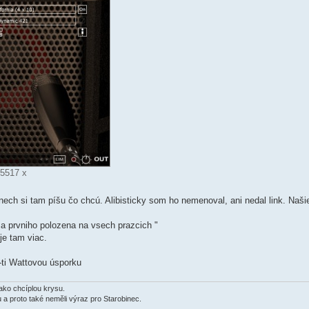
 5517 x
nech si tam píšu čo chcú. Alibisticky som ho nemenoval, ani nedal link. Naši
 a prvniho polozena na vsech prazcich "
je tam viac.
i Wattovou úsporku
jako chcíplou krysu.
u a proto také neměli výraz pro Starobinec.