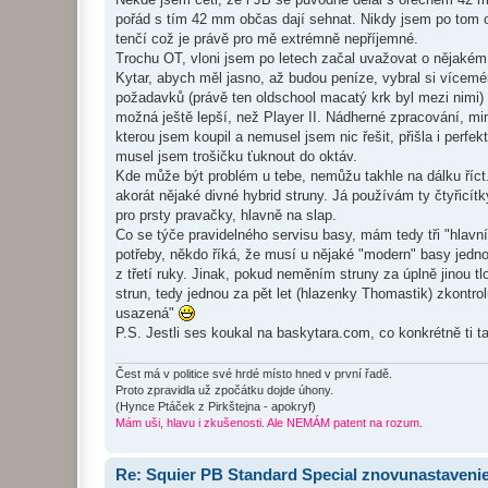
e
k
pořád s tím 42 mm občas dají sehnat. Nikdy jsem po tom ov
tenčí což je právě pro mě extrémně nepříjemné.
Trochu OT, vloni jsem po letech začal uvažovat o nějakém s
Kytar, abych měl jasno, až budou peníze, vybral si vícemén
požadavků (právě ten oldschool macatý krk byl mezi nimi)
možná ještě lepší, než Player II. Nádherné zpracování, mi
kterou jsem koupil a nemusel jsem nic řešit, přišla i perfek
musel jsem trošičku ťuknout do oktáv.
Kde může být problém u tebe, nemůžu takhle na dálku říct
akorát nějaké divné hybrid struny. Já používám ty čtyřicítk
pro prsty pravačky, hlavně na slap.
Co se týče pravidelného servisu basy, mám tedy tři "hlavn
potřeby, někdo říká, že musí u nějaké "modern" basy jedno
z třetí ruky. Jinak, pokud neměním struny za úplně jinou 
strun, tedy jednou za pět let (hlazenky Thomastik) zkontrol
usazená"
P.S. Jestli ses koukal na baskytara.com, co konkrétně ti 
Čest má v politice své hrdé místo hned v první řadě.
Proto zpravidla už zpočátku dojde úhony.
(Hynce Ptáček z Pirkštejna - apokryf)
Mám uši, hlavu i zkušenosti. Ale NEMÁM patent na rozum.
Re: Squier PB Standard Special znovunastaveni