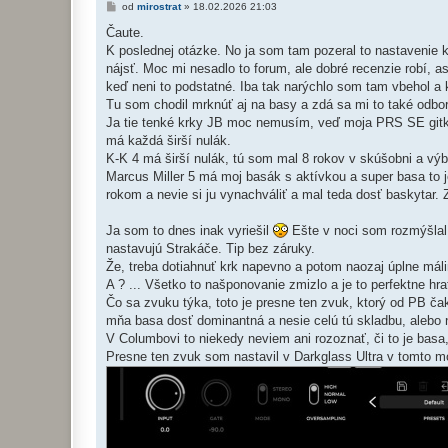
P
od
mirostrat
»
18.02.2026 21:03
ř
í
Čaute.
s
K poslednej otázke. No ja som tam pozeral to nastavenie k
p
ě
nájsť. Moc mi nesadlo to forum, ale dobré recenzie robí, a
v
keď neni to podstatné. Iba tak narýchlo som tam vbehol a
e
k
Tu som chodil mrknúť aj na basy a zdá sa mi to také odbor
Ja tie tenké krky JB moc nemusím, veď moja PRS SE gitk
má každá širší nulák.
K-K 4 má širší nulák, tú som mal 8 rokov v skúšobni a výb
Marcus Miller 5 má moj basák s aktívkou a super basa to 
rokom a nevie si ju vynachváliť a mal teda dosť baskytar. Z
Ja som to dnes inak vyriešil
Ešte v noci som rozmýšlal
nastavujú Strakáče. Tip bez záruky.
Že, treba dotiahnuť krk napevno a potom naozaj úplne máli
A ? ... Všetko to našponovanie zmizlo a je to perfektne hr
Čo sa zvuku týka, toto je presne ten zvuk, ktorý od PB ča
mňa basa dosť dominantná a nesie celú tú skladbu, alebo 
V Columbovi to niekedy neviem ani rozoznať, či to je basa
Presne ten zvuk som nastavil v Darkglass Ultra v tomto m