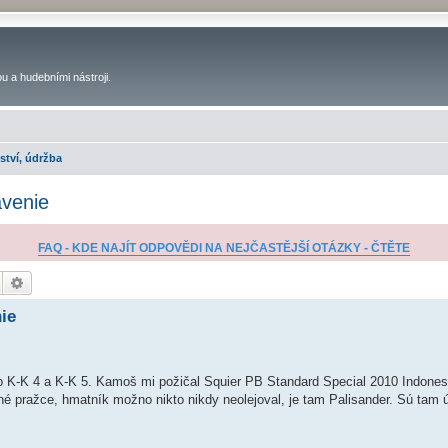
u a hudebními nástroji.
ství, údržba
avenie
FAQ - KDE NAJÍT ODPOVĚDI NA NEJČASTĚJŠÍ OTÁZKY - ČTĚTE
Hledat
Pokročilé hledání
ie
 to K-K 4 a K-K 5. Kamoš mi požičal Squier PB Standard Special 2010 Indones
né pražce, hmatník možno nikto nikdy neolejoval, je tam Palisander. Sú tam 