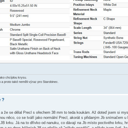
jako chcíplou krysu.
u a proto také neměli výraz pro Starobinec.
e ?
 a že se dělal Precl s ořechem 38 mm to teda koukám. Až doteď jsem si mysle
inou něco, co se tváří jako normální Precl, akorát s přidaným Jb snímačem u 
JB krku. Já na to dřívko od nanuku, co dávají na Jb místo poctivého krku, 
m a na dnes běžných 38 se přešlo až "někdy později", a někde jsem četl, že