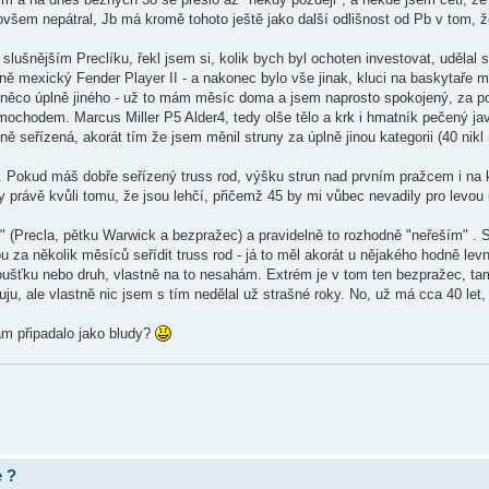
šem nepátral, Jb má kromě tohoto ještě jako další odlišnost od Pb v tom, že
lušnějším Preclíku, řekl jsem si, kolik bych byl ochoten investovat, udělal s
ě mexický Fender Player II - a nakonec bylo vše jinak, kluci na baskytaře mi
 něco úplně jiného - už to mám měsíc doma a jsem naprosto spokojený, za po
mochodem. Marcus Miller P5 Alder4, tedy olše tělo a krk i hmatník pečený jav
tně seřízená, akorát tím že jsem měnil struny za úplně jinou kategorii (40 nik
. Pokud máš dobře seřízený truss rod, výšku strun nad prvním pražcem i na 
y právě kvůli tomu, že jsou lehčí, přičemž 45 by mi vůbec nevadily pro levou 
í" (Precla, pětku Warwick a bezpražec) a pravidelně to rozhodně "neřeším" . 
u za několik měsíců seřídit truss rod - já to měl akorát u nějakého hodně le
tloušťku nebo druh, vlastně na to nesahám. Extrém je v tom ten bezpražec, ta
uju, ale vlastně nic jsem s tím nedělal už strašné roky. No, už má cca 40 let,
tam připadalo jako bludy?
e ?