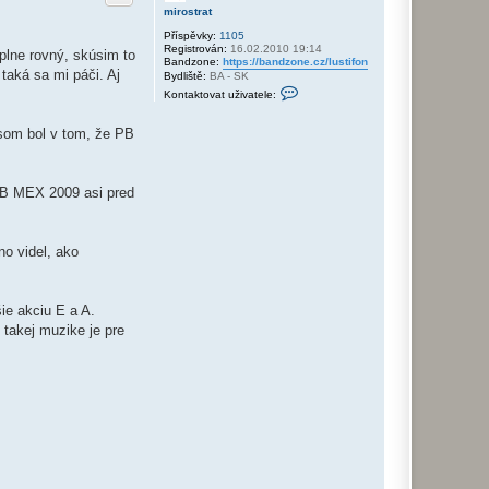
r
mirostrat
u
Příspěvky:
1105
Registrován:
16.02.2010 19:14
plne rovný, skúsim to
Bandzone:
https://bandzone.cz/lustifon
taká sa mi páči. Aj
Bydliště:
BA - SK
K
Kontaktovat uživatele:
o
n
t
som bol v tom, že PB
a
k
t
o
 JB MEX 2009 asi pred
v
a
t
u
ž
o videl, ako
i
v
a
t
ie akciu E a A.
e
l
 takej muzike je pre
e
m
i
r
o
s
t
r
a
t