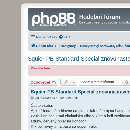
Hudební fórum
Diskuze o všem, co souvisí s hudbo
Rychlé odkazy
FAQ
Obsah fóra
:: Baskytary
Baskytarový hardware, příslušen
Squier PB Standard Special znovunast
Pravidla fóra
Odpovědět
Squier PB Standard Special znovunastaven
P
od
mirostrat
»
18.02.2026 9:39
ř
í
Čaute všetci.
s
Aj keď teda hrám hlavne na gitaru, tak hrám aj na basy a
p
ě
zvuk. Len basu mal chalanisko dlho v kúte a boli zoxidova
v
struny, červený oplet na koncoch.
e
k
Krk bol rovný a na basu sa super hralo.