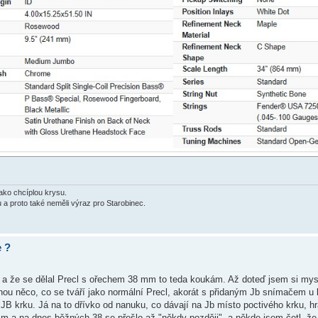
jako chcíplou krysu.
u a proto také neměli výraz pro Starobinec.
e ?
 a že se dělal Precl s ořechem 38 mm to teda koukám. Až doteď jsem si mysle
inou něco, co se tváří jako normální Precl, akorát s přidaným Jb snímačem u 
JB krku. Já na to dřívko od nanuku, co dávají na Jb místo poctivého krku, 
m a na dnes běžných 38 se přešlo až "někdy později", a někde jsem četl, že