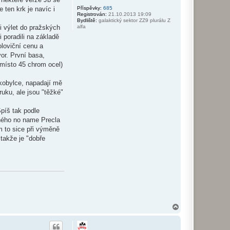
Příspěvky:
685
 ten krk je navíc i
Registrován:
21.10.2013 19:09
Bydliště:
galaktický sektor ZZ9 plurálu Z
alfa
i výlet do pražských
 poradili na základě
loviční cenu a
or. První basa,
l místo 45 chrom ocel)
kobylce, napadají mě
ruku, ale jsou "těžké"
Spíš tak podle
vného no name Precla
m to sice při výměně
 takže je "dobře
N
a
h
o