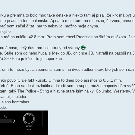
rku a pre mňa to bolo moc také detské a niekto tam aj písal, že krk má byť ú
si to je admin ten chalanisko. Aj na tú moju tam má recenziu, červenú, presne 
 keď som začal čítať, ma to nebavilo, možno moja chyba.
nejšie.
a má na nuláku 42.8 mm. Preto som chcel Precision so širším nulákom. Ja 
orná basa, celý čas tam boli struny od výroby
je. Stále som do neho hučal s Mexico JB, on chce JB. Natrafil na bazoši na
a 380 Euro ju kúpil, to je super kup.
, čím to môže byť a spomenul som si na dvoch odborníkov, ktorých som dávn
nko povoliť, ale fakt kúsok. U mňa to dnes bolo asi možno 0.5 .1 mm.
ateľné. Basa sa dosť rozladila a doladil som a super, možno napodiv dám vyžš
kám, taký The Police - Sting a hlavne staré kriminálky, Columbo, Westerny. V
námet, melódiu.
, alebo kontrabas.
óde.