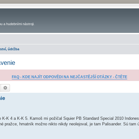
u a hudebními nástroji.
ství, údržba
avenie
FAQ - KDE NAJÍT ODPOVĚDI NA NEJČASTĚJŠÍ OTÁZKY - ČTĚTE
Hledat
Pokročilé hledání
ie
 to K-K 4 a K-K 5. Kamoš mi požičal Squier PB Standard Special 2010 Indones
né pražce, hmatník možno nikto nikdy neolejoval, je tam Palisander. Sú tam 