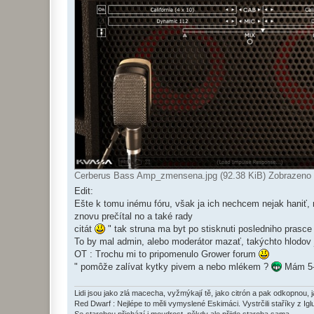
Cerberus Bass Amp_zmensena.jpg (92.38 KiB) Zobrazeno
Edit:
Ešte k tomu inému fóru, však ja ich nechcem nejak haniť, 
znovu prečítal no a také rady
citát
" tak struna ma byt po stisknuti posledniho prasce
To by mal admin, alebo moderátor mazať, takýchto hlodov 
OT : Trochu mi to pripomenulo Grower forum
" pomôže zalívat kytky pivem a nebo mlékem ?
Mám 5-t
Lidi jsou jako zlá macecha, vyžmýkají tě, jako citrón a pak odkopnou, 
Red Dwarf : Nejlépe to měli vymyslené Eskimáci. Vystrčili staříky z Igl