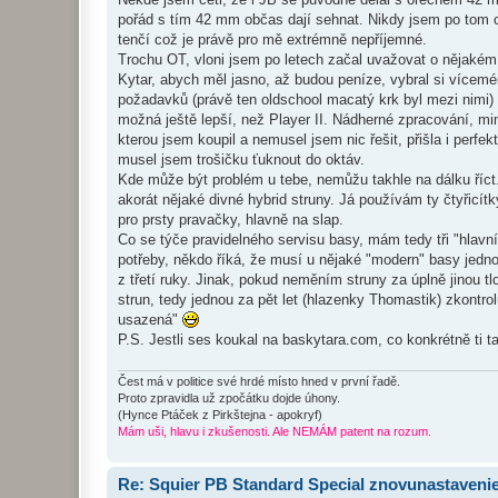
e
k
pořád s tím 42 mm občas dají sehnat. Nikdy jsem po tom ov
tenčí což je právě pro mě extrémně nepříjemné.
Trochu OT, vloni jsem po letech začal uvažovat o nějakém s
Kytar, abych měl jasno, až budou peníze, vybral si vícemén
požadavků (právě ten oldschool macatý krk byl mezi nimi)
možná ještě lepší, než Player II. Nádherné zpracování, mi
kterou jsem koupil a nemusel jsem nic řešit, přišla i perfek
musel jsem trošičku ťuknout do oktáv.
Kde může být problém u tebe, nemůžu takhle na dálku říct
akorát nějaké divné hybrid struny. Já používám ty čtyřicítk
pro prsty pravačky, hlavně na slap.
Co se týče pravidelného servisu basy, mám tedy tři "hlavn
potřeby, někdo říká, že musí u nějaké "modern" basy jedno
z třetí ruky. Jinak, pokud neměním struny za úplně jinou 
strun, tedy jednou za pět let (hlazenky Thomastik) zkontrol
usazená"
P.S. Jestli ses koukal na baskytara.com, co konkrétně ti 
Čest má v politice své hrdé místo hned v první řadě.
Proto zpravidla už zpočátku dojde úhony.
(Hynce Ptáček z Pirkštejna - apokryf)
Mám uši, hlavu i zkušenosti. Ale NEMÁM patent na rozum.
Re: Squier PB Standard Special znovunastaveni