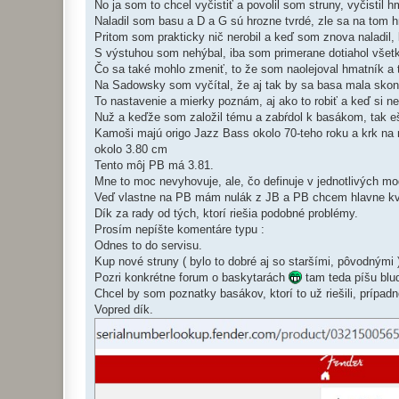
No ja som to chcel vyčistiť a povolil som struny, vyčistil h
Naladil som basu a D a G sú hrozne tvrdé, zle sa na tom h
Pritom som prakticky nič nerobil a keď som znova naladil
S výstuhou som nehýbal, iba som primerane dotiahol všetky
Čo sa také mohlo zmeniť, to že som naolejoval hmatník a t
Na Sadowsky som vyčítal, že aj tak by sa basa mala skontr
To nastavenie a mierky poznám, aj ako to robiť a keď si ne
Nuž a keďže som založil tému a zabŕdol k basákom, tak eš
Kamoši majú origo Jazz Bass okolo 70-teho roku a krk na n
okolo 3.80 cm
Tento môj PB má 3.81.
Mne to moc nevyhovuje, ale, čo definuje v jednotlivých mo
Veď vlastne na PB mám nulák z JB a PB chcem hlavne kvôl
Dík za rady od tých, ktorí riešia podobné problémy.
Prosím nepíšte komentáre typu :
Odnes to do servisu.
Kup nové struny ( bylo to dobré aj so staršími, pôvodnými 
Pozri konkrétne forum o baskytarách
tam teda píšu bl
Chcel by som poznatky basákov, ktorí to už riešili, prípadn
Vopred dík.