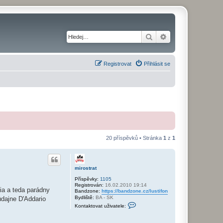
Hledat
Pokročilé hledání
Registrovat
Přihlásit se
20 příspěvků • Stránka
1
z
1
mirostrat
Příspěvky:
1105
Registrován:
16.02.2010 19:14
ia a teda parádny
Bandzone:
https://bandzone.cz/lustifon
Bydliště:
BA - SK
údajne D'Addario
K
Kontaktovat uživatele:
o
n
t