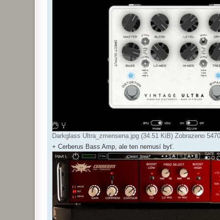
Darkglass Ultra_zmensena.jpg (34.51 KiB) Zobrazeno 5470
+ Cerberus Bass Amp, ale ten nemusí byť.