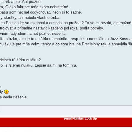
matník a preleštil pražce.
rá, G-čko fakt pre mňa skoro nehrateľné.
, basu som nechal oddychovať, nech si to sadne.
 skrutky, ani nebolo vlastne treba.
en Palisander sa roztiahol a dosadol na pražce ? To sa mi nezdá, ale možné 
olovať a prípadne nastaviť každého pol roka, podľa potreby.
viem rady idem na net pozrieť riešenia.
te otázka, ako je to so šírkou hmatníku, resp. krku na nuláku u Jazz Bass a
uláku je pre mňa veľmi tenký a čo som hral na Precisiony tak je spravidla š
deloch tú šírku nuláku ?
i širšiemu nuláku. Lepšie sa mi na tom hrá.
)
udy
e vedia riešenie.