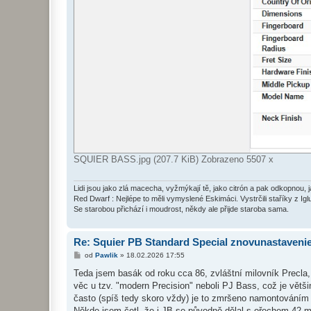
SQUIER BASS.jpg (207.7 KiB) Zobrazeno 5507 x
Lidi jsou jako zlá macecha, vyžmýkají tě, jako citrón a pak odkopnou, 
Red Dwarf : Nejlépe to měli vymyslené Eskimáci. Vystrčili staříky z Igl
Se starobou přichází i moudrost, někdy ale přijde staroba sama.
Re: Squier PB Standard Special znovunastaveni
P
od
Pawlik
»
18.02.2026 17:55
ř
í
Teda jsem basák od roku cca 86, zvláštní milovník Precla,
s
věc u tzv. "modern Precision" neboli PJ Bass, což je větš
p
ě
často (spíš tedy skoro vždy) je to zmršeno namontováním 
v
Někde jsem četl, že i JB se původně dělal s ořechem 42 m