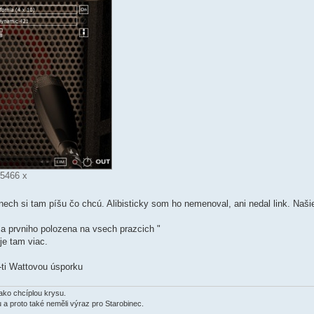
 5466 x
nech si tam píšu čo chcú. Alibisticky som ho nemenoval, ani nedal link. Naši
 a prvniho polozena na vsech prazcich "
je tam viac.
i Wattovou úsporku
jako chcíplou krysu.
u a proto také neměli výraz pro Starobinec.