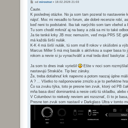
P
od
mirostrat
»
18.02.2026 21:03
ř
í
Čaute.
s
K poslednej otázke. No ja som tam pozeral to nastavenie k
p
ě
nájsť. Moc mi nesadlo to forum, ale dobré recenzie robí, a
v
keď neni to podstatné. Iba tak narýchlo som tam vbehol a
e
k
Tu som chodil mrknúť aj na basy a zdá sa mi to také odbor
Ja tie tenké krky JB moc nemusím, veď moja PRS SE gitk
má každá širší nulák.
K-K 4 má širší nulák, tú som mal 8 rokov v skúšobni a výb
Marcus Miller 5 má moj basák s aktívkou a super basa to 
rokom a nevie si ju vynachváliť a mal teda dosť baskytar. Z
Ja som to dnes inak vyriešil
Ešte v noci som rozmýšlal
nastavujú Strakáče. Tip bez záruky.
Že, treba dotiahnuť krk napevno a potom naozaj úplne máli
A ? ... Všetko to našponovanie zmizlo a je to perfektne hr
Čo sa zvuku týka, toto je presne ten zvuk, ktorý od PB ča
mňa basa dosť dominantná a nesie celú tú skladbu, alebo 
V Columbovi to niekedy neviem ani rozoznať, či to je basa
Presne ten zvuk som nastavil v Darkglass Ultra v tomto m