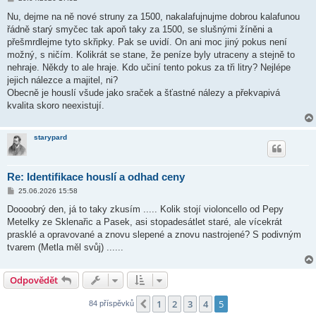
ř
í
Nu, dejme na ně nové struny za 1500, nakalafujnujme dobrou kalafunou
s
řádně starý smyčec tak apoň taky za 1500, se slušnými žíněni a
p
ě
přešmrdlejme tyto skřipky. Pak se uvidí. On ani moc jiný pokus není
v
možný, s ničím. Kolikrát se stane, že peníze byly utraceny a stejně to
e
k
nehraje. Někdy to ale hraje. Kdo učiní tento pokus za tři litry? Nejlépe
jejich nálezce a majitel, ni?
Obecně je houslí všude jako sraček a šťastné nálezy a překvapivá
kvalita skoro neexistují.
starypard
Re: Identifikace houslí a odhad ceny
P
25.06.2026 15:58
ř
í
Doooobrý den, já to taky zkusím ..... Kolik stojí violoncello od Pepy
s
Metelky ze Sklenařic a Pasek, asi stopadesátlet staré, ale vícekrát
p
ě
prasklé a opravované a znovu slepené a znovu nastrojené? S podivným
v
tvarem (Metla měl svůj) ......
e
k
Odpovědět
1
2
3
4
5
Předchozí
84 příspěvků