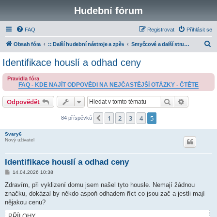
Hudební fórum
FAQ
Registrovat
Přihlásit se
H
Obsah fóra
:: Další hudební nástroje a zpěv
Smyčcové a další strunné nástroje
l
Identifikace houslí a odhad ceny
e
Pravidla fóra
d
FAQ - KDE NAJÍT ODPOVĚDI NA NEJČASTĚJŠÍ OTÁZKY - ČTĚTE
a
Hledat
Pokročilé 
Odpovědět
t
1
2
3
4
5
Předchozí
84 příspěvků
Svary6
Nový uživatel
Identifikace houslí a odhad ceny
P
14.04.2026 10:38
ř
í
Zdravím, při vyklizení domu jsem našel tyto housle. Nemají žádnou
s
značku, dokázal by někdo aspoň odhadem říct co jsou zač a jestli mají
p
ě
nějakou cenu?
v
e
PŘÍLOHY