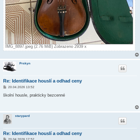
IMG_8897.jpeg (2.76 MiB) Zobrazeno 2939 x
Prskyn
Re: Identifikace houslí a odhad ceny
P
20.04.2026 13:52
ř
í
školní housle, prakticky bezcenné
s
p
ě
v
e
starypard
k
Re: Identifikace houslí a odhad ceny
P
20.04.2026 17:52