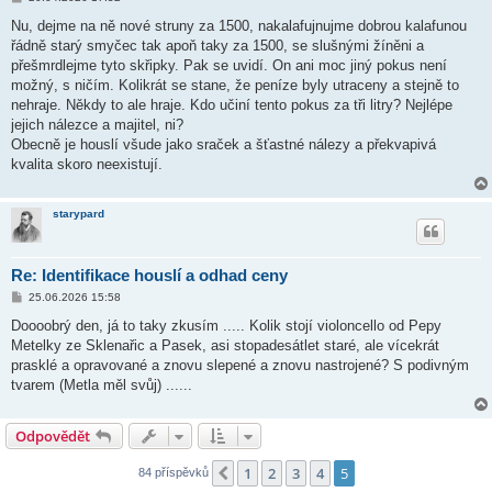
ř
í
Nu, dejme na ně nové struny za 1500, nakalafujnujme dobrou kalafunou
s
řádně starý smyčec tak apoň taky za 1500, se slušnými žíněni a
p
ě
přešmrdlejme tyto skřipky. Pak se uvidí. On ani moc jiný pokus není
v
možný, s ničím. Kolikrát se stane, že peníze byly utraceny a stejně to
e
k
nehraje. Někdy to ale hraje. Kdo učiní tento pokus za tři litry? Nejlépe
jejich nálezce a majitel, ni?
Obecně je houslí všude jako sraček a šťastné nálezy a překvapivá
kvalita skoro neexistují.
starypard
Re: Identifikace houslí a odhad ceny
P
25.06.2026 15:58
ř
í
Doooobrý den, já to taky zkusím ..... Kolik stojí violoncello od Pepy
s
Metelky ze Sklenařic a Pasek, asi stopadesátlet staré, ale vícekrát
p
ě
prasklé a opravované a znovu slepené a znovu nastrojené? S podivným
v
tvarem (Metla měl svůj) ......
e
k
Odpovědět
1
2
3
4
5
Předchozí
84 příspěvků