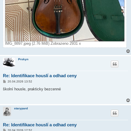
IMG_8897.jpeg (2.76 MiB) Zobrazeno 2931 x
Prskyn
Re: Identifikace houslí a odhad ceny
P
20.04.2026 13:52
ř
í
školní housle, prakticky bezcenné
s
p
ě
v
e
starypard
k
Re: Identifikace houslí a odhad ceny
P
20.04.2026 17:52