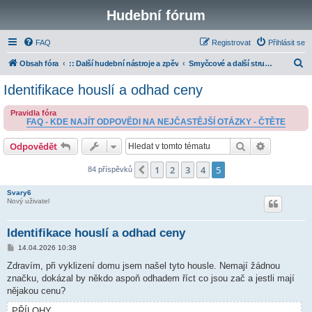
Hudební fórum
FAQ
Registrovat
Přihlásit se
H
Obsah fóra
:: Další hudební nástroje a zpěv
Smyčcové a další strunné nástroje
l
Identifikace houslí a odhad ceny
e
Pravidla fóra
d
FAQ - KDE NAJÍT ODPOVĚDI NA NEJČASTĚJŠÍ OTÁZKY - ČTĚTE
a
Hledat
Pokročilé 
Odpovědět
t
1
2
3
4
5
Předchozí
84 příspěvků
Svary6
Nový uživatel
Identifikace houslí a odhad ceny
P
14.04.2026 10:38
ř
í
Zdravím, při vyklizení domu jsem našel tyto housle. Nemají žádnou
s
značku, dokázal by někdo aspoň odhadem říct co jsou zač a jestli mají
p
ě
nějakou cenu?
v
e
PŘÍLOHY