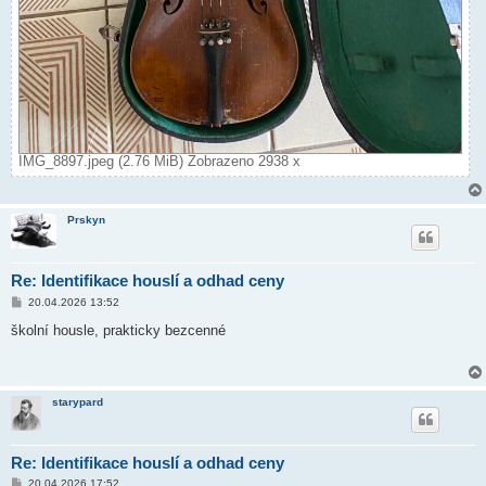
IMG_8897.jpeg (2.76 MiB) Zobrazeno 2938 x
Prskyn
Re: Identifikace houslí a odhad ceny
P
20.04.2026 13:52
ř
í
školní housle, prakticky bezcenné
s
p
ě
v
e
starypard
k
Re: Identifikace houslí a odhad ceny
P
20.04.2026 17:52