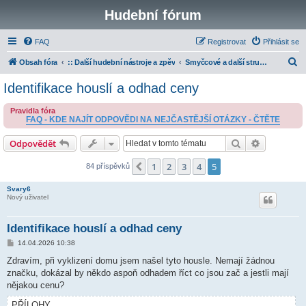
Hudební fórum
FAQ
Registrovat
Přihlásit se
H
Obsah fóra
:: Další hudební nástroje a zpěv
Smyčcové a další strunné nástroje
l
Identifikace houslí a odhad ceny
e
Pravidla fóra
d
FAQ - KDE NAJÍT ODPOVĚDI NA NEJČASTĚJŠÍ OTÁZKY - ČTĚTE
a
Hledat
Pokročilé 
Odpovědět
t
1
2
3
4
5
Předchozí
84 příspěvků
Svary6
Nový uživatel
Identifikace houslí a odhad ceny
P
14.04.2026 10:38
ř
í
Zdravím, při vyklizení domu jsem našel tyto housle. Nemají žádnou
s
značku, dokázal by někdo aspoň odhadem říct co jsou zač a jestli mají
p
ě
nějakou cenu?
v
e
PŘÍLOHY