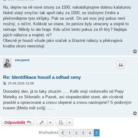
ř
í
Nu, dejme na ně nové struny za 1500, nakalafujnujme dobrou kalafunou
s
řádně starý smyčec tak apoň taky za 1500, se slušnými žíněni a
p
ě
přešmrdlejme tyto skřipky. Pak se uvidí. On ani moc jiný pokus není
v
možný, s ničím. Kolikrát se stane, že peníze byly utraceny a stejně to
e
k
nehraje. Někdy to ale hraje. Kdo učiní tento pokus za tři litry? Nejlépe
jejich nálezce a majitel, ni?
Obecně je houslí všude jako sraček a šťastné nálezy a překvapivá
kvalita skoro neexistují.
starypard
Re: Identifikace houslí a odhad ceny
P
25.06.2026 15:58
ř
í
Doooobrý den, já to taky zkusím ..... Kolik stojí violoncello od Pepy
s
Metelky ze Sklenařic a Pasek, asi stopadesátlet staré, ale vícekrát
p
ě
prasklé a opravované a znovu slepené a znovu nastrojené? S podivným
v
tvarem (Metla měl svůj) ......
e
k
Odpovědět
1
2
3
4
5
Předchozí
84 příspěvků