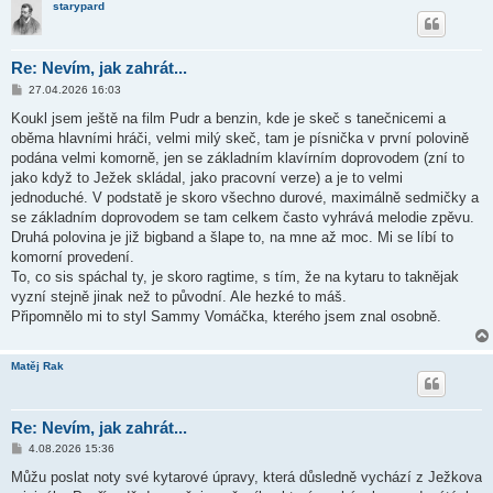
starypard
k
Re: Nevím, jak zahrát...
P
27.04.2026 16:03
ř
í
Koukl jsem ještě na film Pudr a benzin, kde je skeč s tanečnicemi a
s
oběma hlavními hráči, velmi milý skeč, tam je písnička v první polovině
p
ě
podána velmi komorně, jen se základním klavírním doprovodem (zní to
v
jako když to Ježek skládal, jako pracovní verze) a je to velmi
e
k
jednoduché. V podstatě je skoro všechno durové, maximálně sedmičky a
se základním doprovodem se tam celkem často vyhrává melodie zpěvu.
Druhá polovina je již bigband a šlape to, na mne až moc. Mi se líbí to
komorní provedení.
To, co sis spáchal ty, je skoro ragtime, s tím, že na kytaru to taknějak
vyzní stejně jinak než to původní. Ale hezké to máš.
Připomnělo mi to styl Sammy Vomáčka, kterého jsem znal osobně.
Matěj Rak
Re: Nevím, jak zahrát...
P
4.08.2026 15:36
ř
í
Můžu poslat noty své kytarové úpravy, která důsledně vychází z Ježkova
s