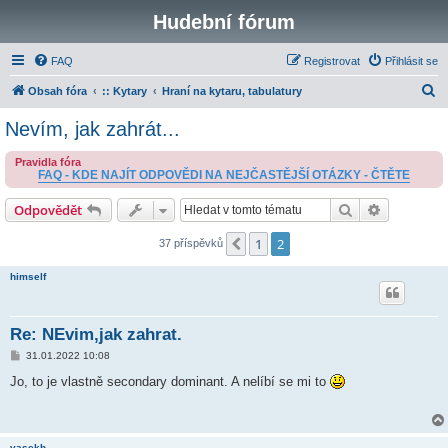
Hudební fórum
FAQ
Registrovat
Přihlásit se
H
Obsah fóra
:: Kytary
Hraní na kytaru, tabulatury
l
Nevím, jak zahrát...
e
Pravidla fóra
d
FAQ - KDE NAJÍT ODPOVĚDI NA NEJČASTĚJŠÍ OTÁZKY - ČTĚTE
a
Hledat
Pokročilé 
Odpovědět
t
1
2
Předchozí
37 příspěvků
himself
Re: NEvim,jak zahrat.
P
31.01.2022 10:08
ř
í
Jo, to je vlastně secondary dominant. A nelíbí se mi to
s
p
ě
v
e
vasekh