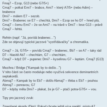
Fmaj7 – Ezop, G13 (nebo G7/5+)
Cmaj7 – potkal Emi7 – brabce, Ami7 – který A7/5+ (nebo Adim) –
brabence
Dmi7 – málem E7 – sezob.
Dmi7 – Brabenec se E7 – chechtá, Dmi7 – Ezop se ho D7 – hned ptá,
Cmaj7 – čemu Emi7 – že se Ami7 – na trávě v Dmi7 – lese G13 – právě
Cmaj7 – řehtá.
Refrén (např. "Já, povídá brabenec...")
Zde se objevují typické jazzové "vystřídávačky" a chromatika.
Cmaj7 – Já, G7/5+ – povídá Cmaj7 – brabenec, Bb7 – se A7 – taky rád
D7 – hlasitě Ab7 – chechtám, G7 – chechtám,
Cmaj7 – když D7 – pupenec Dmi7 – kyselinou G7 – leptám. Cmaj7 (G13)
Mezihra / Bridge ("Kampak by to došlo...")
V této části se často moduluje nebo využívá sekvence dominantních
septakordů.
Abmaj7 – Kampak by to Eb7 – došlo Abmaj7 – třeba s Eb7 – pouhou
Abmaj7 – ponravou, G7
D7 – kdyby měla Dmi7 – plakat, že je G7 – ptačí potra-G7/5+ – vou.
Tipy pro jazzový zvuk:
Zmenšené akordy (Dim): Pokud chcete ještě více napětí, místo A7