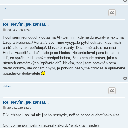
cid
Re: Nevím, jak zahrát...
P
20.04.2026 12:48
ř
í
Hodil jsem jednoduchý dotaz na AI (Gemini), kde najdu akordy a texty na
s
Ezop a brabenec? Asi za 3 sec. mně vysypala pytel odkazů, klavírních
p
ě
partů, ale ty asi potřebuješ klasické akordy. Dala mně odkaz na midi
v
Hudba Hradiště a další, kde je co hledáš. Nekontroloval jsem to, ale u
e
k
lidí, co vyrábí midi aranže předpokládám, že to nebude průser, jako v
různých amatérských "zpěvnících". Nevím, zda jsem opravněn sem
dávat odkazy, ale co tam chybí, je potvrdit nezbytné cookies a oprávněné
požadavky dodavatelů
jbiker
Re: Nevím, jak zahrát...
P
20.04.2026 18:50
ř
í
Dík, chlapci, asi mi nic jiného nezbyde, než to neposlouchat/nakoukat.
s
p
ě
Cid: Jo, nějaký "pěkný nadžezlý akordy" a aby tam seděly.
v