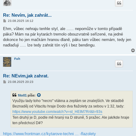
Re: Nevím, jak zahrát...
P
23.08.2025 16:12
ř
í
Ehm, vůbec nehraju tenhle styl, ale ...... nepomůže v tomto případě
s
páka? Mám na pár kytarách tremolo obouzvratně seřízené, na jedné
p
ě
dokonce ho jen mačkám hranou dlaně, páku tam vůbec nemám, tedy jen
v
nadlaďuji ..... lze tedy zahrát tón výš i bez bendingu.
e
k
Fořt
Re: NEvim,jak zahrat.
P
23.08.2025 20:23
ř
í
s
filo01
píše:
p
ě
Využiju tady toho "necro" vlákna a zeptám se znalejších. Ve skladbě
v
Beznaděj od Vitacitu hraje Dodo dva flažolety za sebou v 1:32, tady:
e
k
https://www.youtube.com/watch?v=st_HEIM7RrI&t=93s
Ten druhý je D, podle mě hraný na D struně, 5 pražec. Ale jak/kde hraje
ten předchozí D#?
https://www.frontman.cz/kytarove-techni ... -flazolety