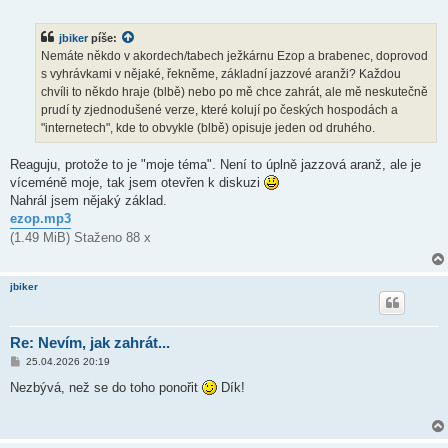
ř
í
s
jbiker
píše:
p
ě
Nemáte někdo v akordech/tabech ježkárnu Ezop a brabenec, doprovod
v
s vyhrávkami v nějaké, řekněme, základní jazzové aranži? Každou
e
k
chvíli to někdo hraje (blbě) nebo po mě chce zahrát, ale mě neskutečně
prudí ty zjednodušené verze, které kolují po českých hospodách a
"internetech", kde to obvykle (blbě) opisuje jeden od druhého.
Reaguju, protože to je "moje téma". Není to úplně jazzová aranž, ale je
víceméně moje, tak jsem otevřen k diskuzi
Nahrál jsem nějaký základ.
ezop.mp3
(1.49 MiB) Staženo 88 x
jbiker
Re: Nevím, jak zahrát...
P
25.04.2026 20:19
ř
í
Nezbývá, než se do toho ponořit
Dík!
s
p
ě
v
e