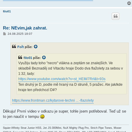
filo01
Re: NEvim,jak zahrat.
P
24.08.2025 18:07
ř
í
s
Fořt
píše:
p
ě
v
filo01
píše:
e
k
Využiju tady toho "necro" vlákna a zeptám se znalejších. Ve
skladbě Beznaděj od Vitacitu hraje Dodo dva flažolety za sebou v
1:32, tady:
https://www.youtube.com/watch?v=st_HEIM7RrI&t=93s
Ten druhý je D, podle mě hraný na D struně, 5 pražec. Ale jak/kde
hraje ten předchozí D#?
https://www.frontman.cz/kytarove-techni ... -flazolety
Děkuju! První video v odkazu je super, tohle jsem potřeboval. Teď už se
to jen naučit v tempu
Squier Affinity Strat Junior HSS, Jet JS-300Mini, NuX Mighty Plug Pro, Strich Pipe Tones, Mooer