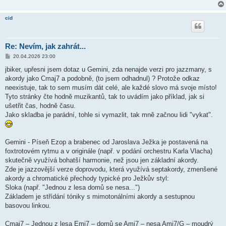
e
k
cid
Re: Nevím, jak zahrát...
P
20.04.2026 23:00
ř
í
jbiker, upřesni jsem dotaz u Gemini, zda nenajde verzi pro jazzmany, s
s
akordy jako Cmaj7 a podobně, (to jsem odhadnul) ? Protože odkaz
p
ě
neexistuje, tak to sem musím dát celé, ale každé slovo má svoje místo!
v
Tyto stránky čte hodně muzikantů, tak to uvádím jako příklad, jak si
e
k
ušetřit čas, hodně času.
Jako skladba je parádní, tohle si vymazlit, tak mně začnou lidi "vykat".
Gemini - Píseň Ezop a brabenec od Jaroslava Ježka je postavená na
foxtrotovém rytmu a v originále (např. v podání orchestru Karla Vlacha)
skutečně využívá bohatší harmonie, než jsou jen základní akordy.
Zde je jazzovější verze doprovodu, která využívá septakordy, zmenšené
akordy a chromatické přechody typické pro Ježkův styl:
Sloka (např. "Jednou z lesa domů se nesa...")
Základem je střídání tóniky s mimotonálními akordy a sestupnou
basovou linkou.
Cmaj7 – Jednou z lesa Emi7 – domů se Ami7 – nesa Ami7/G – moudrý