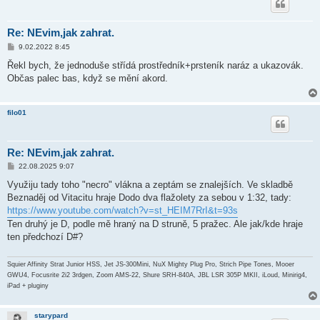
Re: NEvim,jak zahrat.
P
9.02.2022 8:45
ř
í
Řekl bych, že jednoduše střídá prostředník+prsteník naráz a ukazovák.
s
Občas palec bas, když se mění akord.
p
ě
v
e
filo01
k
Re: NEvim,jak zahrat.
P
22.08.2025 9:07
ř
í
Využiju tady toho "necro" vlákna a zeptám se znalejších. Ve skladbě
s
Beznaděj od Vitacitu hraje Dodo dva flažolety za sebou v 1:32, tady:
p
ě
https://www.youtube.com/watch?v=st_HEIM7RrI&t=93s
v
Ten druhý je D, podle mě hraný na D struně, 5 pražec. Ale jak/kde hraje
e
k
ten předchozí D#?
Squier Affinity Strat Junior HSS, Jet JS-300Mini, NuX Mighty Plug Pro, Strich Pipe Tones, Mooer
GWU4, Focusrite 2i2 3rdgen, Zoom AMS-22, Shure SRH-840A, JBL LSR 305P MKII, iLoud, Minirig4,
iPad + pluginy
starypard