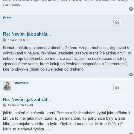
GWU4, Focusrite 2i2 3rdgen, Zoom AMS-22, Shure SRH-840A, JBL LSR 305P MKII, iLoud, Minirig4,
iPad + pluginy
jbiker
Re: Nevím, jak zahrát...
P
5.04.2026 6:30
ř
í
Nemáte někdo v akordech/tabech ježkárnu Ezop a brabenec, doprovod s
s
vyhrávkami v nějaké, řekněme, základní jazzové aranži? Každou chvíli to
p
ě
někdo hraje (blbě) nebo po mě chce zahrát, ale mě neskutečně prudí ty
v
zjednodušené verze, které kolují po českých hospodách a "internetech",
e
k
kde to obvykle (blbě) opisuje jeden od druhého.
starypard
Re: Nevím, jak zahrát...
P
19.04.2026 12:43
ř
í
jbikře, sežeň si zpěvník, který Panton v šedesátkách vydal jako přílohu k
s
LP. Já to měl jako kluk, začínal jsem na tom. Ty party sice byly a jsou
p
ě
blbé, ale nějaké vodítko to bylo. Zbytek je na desce. Si to uděláš, ni?
v
Nejni to atomová fysika ......
e
k