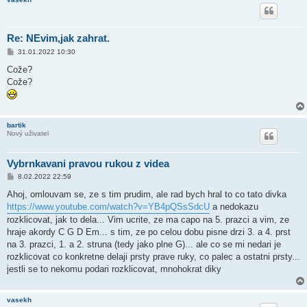
k
Re: NEvim,jak zahrat.
P
31.01.2022 10:30
ř
í
Cože?
s
Cože?
p
ě
v
e
k
bartik
Nový uživatel
Vybrnkavani pravou rukou z videa
P
8.02.2022 22:59
ř
í
Ahoj, omlouvam se, ze s tim prudim, ale rad bych hral to co tato divka
s
https://www.youtube.com/watch?v=YB4pQSsSdcU
a nedokazu
p
ě
rozklicovat, jak to dela... Vim ucrite, ze ma capo na 5. prazci a vim, ze
v
hraje akordy C G D Em... s tim, ze po celou dobu pisne drzi 3. a 4. prst
e
k
na 3. prazci, 1. a 2. struna (tedy jako plne G)... ale co se mi nedari je
rozklicovat co konkretne delaji prsty prave ruky, co palec a ostatni prsty...
jestli se to nekomu podari rozklicovat, mnohokrat diky
vasekh