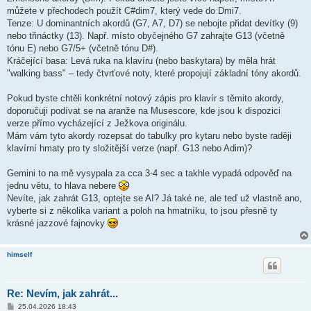
můžete v přechodech použít C#dim7, který vede do Dmi7.
Tenze: U dominantních akordů (G7, A7, D7) se nebojte přidat devítky (9)
nebo třináctky (13). Např. místo obyčejného G7 zahrajte G13 (včetně
tónu E) nebo G7/5+ (včetně tónu D#).
Kráčející basa: Levá ruka na klavíru (nebo baskytara) by měla hrát
"walking bass" – tedy čtvrťové noty, které propojují základní tóny akordů.
Pokud byste chtěli konkrétní notový zápis pro klavír s těmito akordy,
doporučuji podívat se na aranže na Musescore, kde jsou k dispozici
verze přímo vycházející z Ježkova originálu.
Mám vám tyto akordy rozepsat do tabulky pro kytaru nebo byste raději
klavírní hmaty pro ty složitější verze (např. G13 nebo Adim)?
Gemini to na mě vysypala za cca 3-4 sec a takhle vypadá odpověď na
jednu větu, to hlava nebere
Nevíte, jak zahrát G13, optejte se AI? Já také ne, ale teď už vlastně ano,
vyberte si z několika variant a poloh na hmatníku, to jsou přesně ty
krásné jazzové fajnovky
himself
Re: Nevím, jak zahrát...
P
25.04.2026 18:43