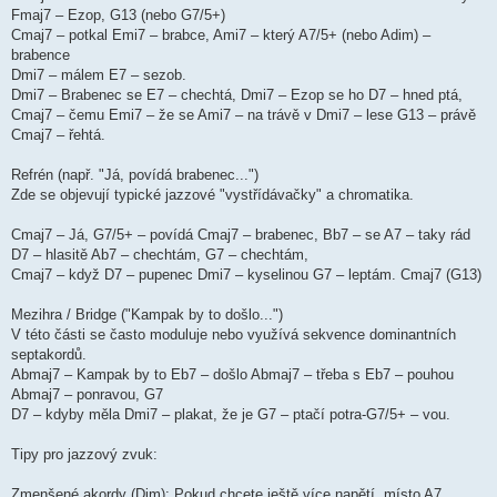
Fmaj7 – Ezop, G13 (nebo G7/5+)
Cmaj7 – potkal Emi7 – brabce, Ami7 – který A7/5+ (nebo Adim) –
brabence
Dmi7 – málem E7 – sezob.
Dmi7 – Brabenec se E7 – chechtá, Dmi7 – Ezop se ho D7 – hned ptá,
Cmaj7 – čemu Emi7 – že se Ami7 – na trávě v Dmi7 – lese G13 – právě
Cmaj7 – řehtá.
Refrén (např. "Já, povídá brabenec...")
Zde se objevují typické jazzové "vystřídávačky" a chromatika.
Cmaj7 – Já, G7/5+ – povídá Cmaj7 – brabenec, Bb7 – se A7 – taky rád
D7 – hlasitě Ab7 – chechtám, G7 – chechtám,
Cmaj7 – když D7 – pupenec Dmi7 – kyselinou G7 – leptám. Cmaj7 (G13)
Mezihra / Bridge ("Kampak by to došlo...")
V této části se často moduluje nebo využívá sekvence dominantních
septakordů.
Abmaj7 – Kampak by to Eb7 – došlo Abmaj7 – třeba s Eb7 – pouhou
Abmaj7 – ponravou, G7
D7 – kdyby měla Dmi7 – plakat, že je G7 – ptačí potra-G7/5+ – vou.
Tipy pro jazzový zvuk:
Zmenšené akordy (Dim): Pokud chcete ještě více napětí, místo A7