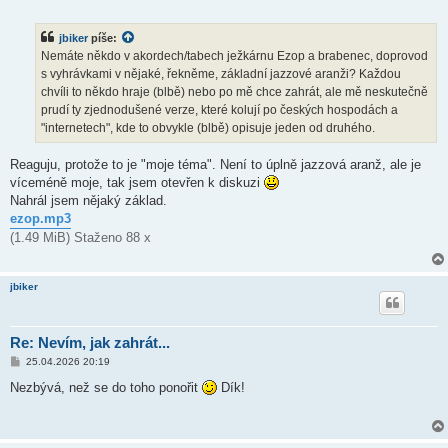
ř
í
s
jbiker
píše:
p
ě
Nemáte někdo v akordech/tabech ježkárnu Ezop a brabenec, doprovod
v
s vyhrávkami v nějaké, řekněme, základní jazzové aranži? Každou
e
k
chvíli to někdo hraje (blbě) nebo po mě chce zahrát, ale mě neskutečně
prudí ty zjednodušené verze, které kolují po českých hospodách a
"internetech", kde to obvykle (blbě) opisuje jeden od druhého.
Reaguju, protože to je "moje téma". Není to úplně jazzová aranž, ale je
víceméně moje, tak jsem otevřen k diskuzi
Nahrál jsem nějaký základ.
ezop.mp3
(1.49 MiB) Staženo 88 x
jbiker
Re: Nevím, jak zahrát...
P
25.04.2026 20:19
ř
í
Nezbývá, než se do toho ponořit
Dík!
s
p
ě
v
e