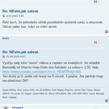
Re: NEvim,jak zahrat.
P
9.02.2022 8:45
ř
í
Řekl bych, že jednoduše střídá prostředník+prsteník naráz a ukazovák.
s
Občas palec bas, když se mění akord.
p
ě
v
e
filo01
k
Re: NEvim,jak zahrat.
P
22.08.2025 9:07
ř
í
Využiju tady toho "necro" vlákna a zeptám se znalejších. Ve skladbě
s
Beznaděj od Vitacitu hraje Dodo dva flažolety za sebou v 1:32, tady:
p
ě
https://www.youtube.com/watch?v=st_HEIM7RrI&t=93s
v
Ten druhý je D, podle mě hraný na D struně, 5 pražec. Ale jak/kde hraje
e
k
ten předchozí D#?
Squier Affinity Strat Junior HSS, Jet JS-300Mini, NuX Mighty Plug Pro, Strich Pipe Tones, Mooer
GWU4, Focusrite 2i2 3rdgen, Zoom AMS-22, Shure SRH-840A, JBL LSR 305P MKII, iLoud, Minirig4,
iPad + pluginy
starypard