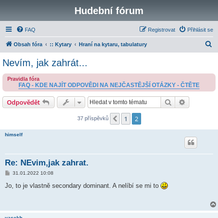
Hudební fórum
FAQ
Registrovat
Přihlásit se
H
Obsah fóra
:: Kytary
Hraní na kytaru, tabulatury
l
Nevím, jak zahrát...
e
Pravidla fóra
d
FAQ - KDE NAJÍT ODPOVĚDI NA NEJČASTĚJŠÍ OTÁZKY - ČTĚTE
a
Hledat
Pokročilé 
Odpovědět
t
1
2
Předchozí
37 příspěvků
himself
Re: NEvim,jak zahrat.
P
31.01.2022 10:08
ř
í
Jo, to je vlastně secondary dominant. A nelíbí se mi to
s
p
ě
v
e
vasekh