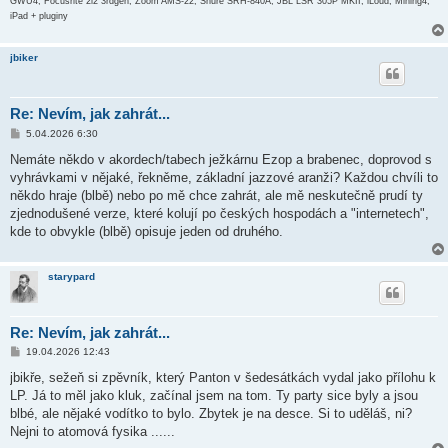
GWU4, Focusrite 2i2 3rdgen, Zoom AMS-22, Shure SRH-840A, JBL LSR 305P MKII, iLoud, Minirig4,
iPad + pluginy
jbiker
Re: Nevím, jak zahrát...
P
5.04.2026 6:30
ř
í
Nemáte někdo v akordech/tabech ježkárnu Ezop a brabenec, doprovod s
s
vyhrávkami v nějaké, řekněme, základní jazzové aranži? Každou chvíli to
p
ě
někdo hraje (blbě) nebo po mě chce zahrát, ale mě neskutečně prudí ty
v
zjednodušené verze, které kolují po českých hospodách a "internetech",
e
k
kde to obvykle (blbě) opisuje jeden od druhého.
starypard
Re: Nevím, jak zahrát...
P
19.04.2026 12:43
ř
í
jbikře, sežeň si zpěvník, který Panton v šedesátkách vydal jako přílohu k
s
LP. Já to měl jako kluk, začínal jsem na tom. Ty party sice byly a jsou
p
ě
blbé, ale nějaké vodítko to bylo. Zbytek je na desce. Si to uděláš, ni?
v
Nejni to atomová fysika ......
e
k