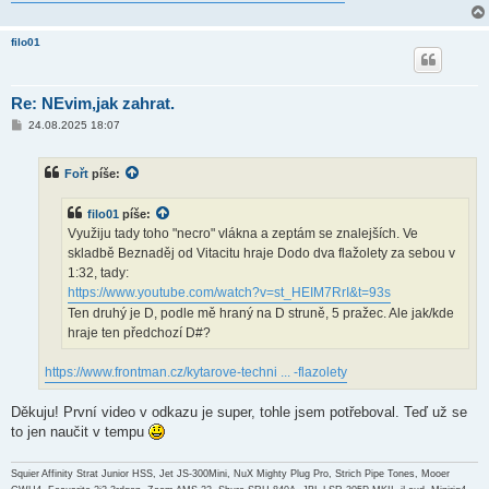
filo01
Re: NEvim,jak zahrat.
P
24.08.2025 18:07
ř
í
s
Fořt
píše:
p
ě
v
filo01
píše:
e
k
Využiju tady toho "necro" vlákna a zeptám se znalejších. Ve
skladbě Beznaděj od Vitacitu hraje Dodo dva flažolety za sebou v
1:32, tady:
https://www.youtube.com/watch?v=st_HEIM7RrI&t=93s
Ten druhý je D, podle mě hraný na D struně, 5 pražec. Ale jak/kde
hraje ten předchozí D#?
https://www.frontman.cz/kytarove-techni ... -flazolety
Děkuju! První video v odkazu je super, tohle jsem potřeboval. Teď už se
to jen naučit v tempu
Squier Affinity Strat Junior HSS, Jet JS-300Mini, NuX Mighty Plug Pro, Strich Pipe Tones, Mooer