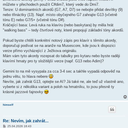
můžete v přechodech použít C#dim7, který vede do Dmi7.
Tenze: U dominantních akordů (G7, A7, D7) se nebojte přidat devítky (9)
nebo třináctky (13). Např. místo obyčejného G7 zahrajte G13 (včetně
tónu E) nebo G7/5+ (včetně tónu D#).
Kráčející basa: Levá ruka na klavíru (nebo baskytara) by měla hrát
"walking bass" – tedy čtvrťové noty, které propojují základní tóny akordů.
Pokud byste chtěli konkrétní notový zápis pro klavír s těmito akordy,
doporučuji podívat se na aranže na Musescore, kde jsou k dispozici
verze přímo vycházející z Ježkova originálu.
Mám vám tyto akordy rozepsat do tabulky pro kytaru nebo byste raději
klavírní hmaty pro ty složitější verze (např. G13 nebo Adim)?
Gemini to na mě vysypala za cca 3-4 sec a takhle vypadá odpověď na
jednu větu, to hlava nebere
Nevíte, jak zahrát G13, optejte se AI? Já také ne, ale teď už vlastně ano,
vyberte si z několika variant a poloh na hmatníku, to jsou přesně ty
krásné jazzové fajnovky
himself
Re: Nevím, jak zahrát...
P
25.04.2026 18:43