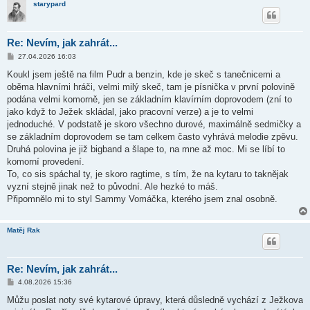
starypard
k
Re: Nevím, jak zahrát...
P
27.04.2026 16:03
ř
í
Koukl jsem ještě na film Pudr a benzin, kde je skeč s tanečnicemi a
s
oběma hlavními hráči, velmi milý skeč, tam je písnička v první polovině
p
ě
podána velmi komorně, jen se základním klavírním doprovodem (zní to
v
jako když to Ježek skládal, jako pracovní verze) a je to velmi
e
k
jednoduché. V podstatě je skoro všechno durové, maximálně sedmičky a
se základním doprovodem se tam celkem často vyhrává melodie zpěvu.
Druhá polovina je již bigband a šlape to, na mne až moc. Mi se líbí to
komorní provedení.
To, co sis spáchal ty, je skoro ragtime, s tím, že na kytaru to taknějak
vyzní stejně jinak než to původní. Ale hezké to máš.
Připomnělo mi to styl Sammy Vomáčka, kterého jsem znal osobně.
Matěj Rak
Re: Nevím, jak zahrát...
P
4.08.2026 15:36
ř
í
Můžu poslat noty své kytarové úpravy, která důsledně vychází z Ježkova
s