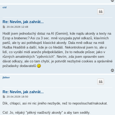
cid
Re: Nevím, jak zahrát...
P
20.04.2026 12:48
ř
í
Hodil jsem jednoduchý dotaz na AI (Gemini), kde najdu akordy a texty na
s
Ezop a brabenec? Asi za 3 sec. mně vysypala pytel odkazů, klavírních
p
ě
partů, ale ty asi potřebuješ klasické akordy. Dala mně odkaz na midi
v
Hudba Hradiště a další, kde je co hledáš. Nekontroloval jsem to, ale u
e
k
lidí, co vyrábí midi aranže předpokládám, že to nebude průser, jako v
různých amatérských "zpěvnících". Nevím, zda jsem opravněn sem
dávat odkazy, ale co tam chybí, je potvrdit nezbytné cookies a oprávněné
požadavky dodavatelů
jbiker
Re: Nevím, jak zahrát...
P
20.04.2026 18:50
ř
í
Dík, chlapci, asi mi nic jiného nezbyde, než to neposlouchat/nakoukat.
s
p
ě
Cid: Jo, nějaký "pěkný nadžezlý akordy" a aby tam seděly.
v