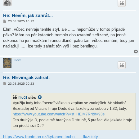
Re: Nevím, jak zahrát...
P
23.08.2025 16:12
ř
í
Ehm, vůbec nehraju tenhle styl, ale ...... nepomůže v tomto případě
s
páka? Mám na pár kytarách tremolo obouzvratně seřízené, na jedné
p
ě
dokonce ho jen mačkám hranou dlaně, páku tam vůbec nemám, tedy jen
v
nadlaďuji ..... lze tedy zahrát tón výš i bez bendingu.
e
k
Fořt
Re: NEvim,jak zahrat.
P
23.08.2025 20:23
ř
í
s
filo01
píše:
p
ě
Využiju tady toho "necro" vlákna a zeptám se znalejších. Ve skladbě
v
Beznaděj od Vitacitu hraje Dodo dva flažolety za sebou v 1:32, tady:
e
k
https://www.youtube.com/watch?v=st_HEIM7RrI&t=93s
Ten druhý je D, podle mě hraný na D struně, 5 pražec. Ale jak/kde hraje
ten předchozí D#?
https://www.frontman.cz/kytarove-techni ... -flazolety