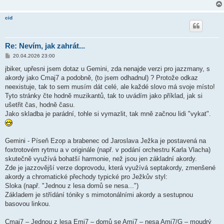
e
k
cid
Re: Nevím, jak zahrát...
P
20.04.2026 23:00
ř
í
jbiker, upřesni jsem dotaz u Gemini, zda nenajde verzi pro jazzmany, s
s
akordy jako Cmaj7 a podobně, (to jsem odhadnul) ? Protože odkaz
p
ě
neexistuje, tak to sem musím dát celé, ale každé slovo má svoje místo!
v
Tyto stránky čte hodně muzikantů, tak to uvádím jako příklad, jak si
e
k
ušetřit čas, hodně času.
Jako skladba je parádní, tohle si vymazlit, tak mně začnou lidi "vykat".
Gemini - Píseň Ezop a brabenec od Jaroslava Ježka je postavená na
foxtrotovém rytmu a v originále (např. v podání orchestru Karla Vlacha)
skutečně využívá bohatší harmonie, než jsou jen základní akordy.
Zde je jazzovější verze doprovodu, která využívá septakordy, zmenšené
akordy a chromatické přechody typické pro Ježkův styl:
Sloka (např. "Jednou z lesa domů se nesa...")
Základem je střídání tóniky s mimotonálními akordy a sestupnou
basovou linkou.
Cmaj7 – Jednou z lesa Emi7 – domů se Ami7 – nesa Ami7/G – moudrý