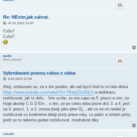
k
Re: NEvim,jak zahrat.
P
31.01.2022 10:30
ř
í
Cože?
s
Cože?
p
ě
v
e
k
bartik
Nový uživatel
Vybrnkavani pravou rukou z videa
P
8.02.2022 22:59
ř
í
Ahoj, omlouvam se, ze s tim prudim, ale rad bych hral to co tato divka
s
https://www.youtube.com/watch?v=YB4pQSsSdcU
a nedokazu
p
ě
rozklicovat, jak to dela... Vim ucrite, ze ma capo na 5. prazci a vim, ze
v
hraje akordy C G D Em... s tim, ze po celou dobu pisne drzi 3. a 4. prst
e
k
na 3. prazci, 1. a 2. struna (tedy jako plne G)... ale co se mi nedari je
rozklicovat co konkretne delaji prsty prave ruky, co palec a ostatni prsty...
jestli se to nekomu podari rozklicovat, mnohokrat diky
vasekh