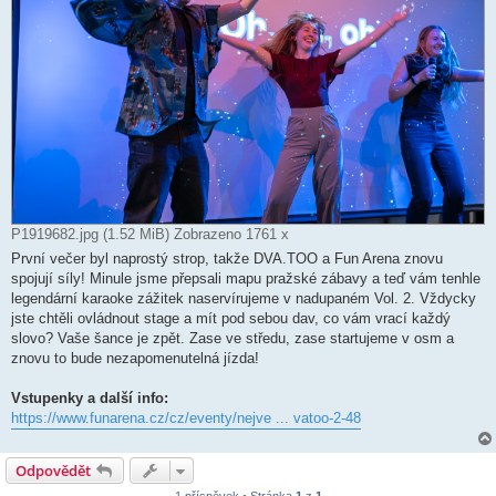
P1919682.jpg (1.52 MiB) Zobrazeno 1761 x
První večer byl naprostý strop, takže DVA.TOO a Fun Arena znovu
spojují síly! Minule jsme přepsali mapu pražské zábavy a teď vám tenhle
legendární karaoke zážitek naservírujeme v nadupaném Vol. 2. Vždycky
jste chtěli ovládnout stage a mít pod sebou dav, co vám vrací každý
slovo? Vaše šance je zpět. Zase ve středu, zase startujeme v osm a
znovu to bude nezapomenutelná jízda!
Vstupenky a další info:
https://www.funarena.cz/cz/eventy/nejve ... vatoo-2-48
Odpovědět