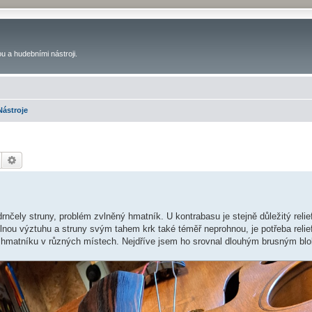
u a hudebními nástroji.
Nástroje
Hledat
Pokročilé hledání
rnčely struny, problém zvlněný hmatník. U kontrabasu je stejně důležitý relie
nou výztuhu a struny svým tahem krk také téměř neprohnou, je potřeba relie
 hmatníku v různých místech. Nejdříve jsem ho srovnal dlouhým brusným bl