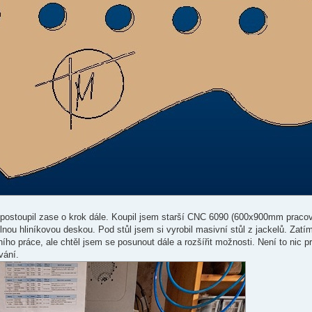
postoupil zase o krok dále. Koupil jsem starší CNC 6090 (600x900mm pracov
lnou hliníkovou deskou. Pod stůl jsem si vyrobil masivní stůl z jackelů. Zatí
ho práce, ale chtěl jsem se posunout dále a rozšířit možnosti. Není to nic pr
vání.