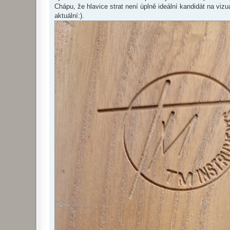
v
Chápu, že hlavice strat není úplně ideální kandidát na vi
e
k
aktuální:).