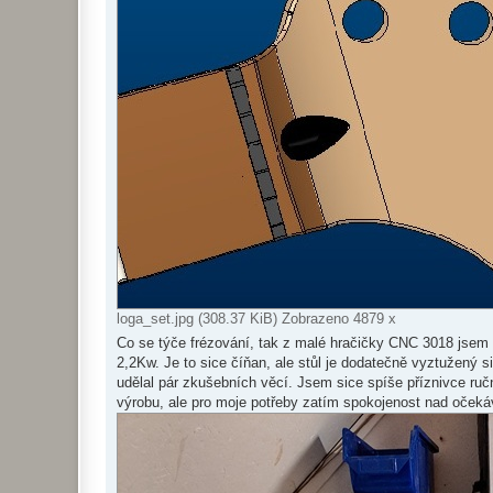
loga_set.jpg (308.37 KiB) Zobrazeno 4879 x
Co se týče frézování, tak z malé hračičky CNC 3018 jsem 
2,2Kw. Je to sice číňan, ale stůl je dodatečně vyztužený si
udělal pár zkušebních věcí. Jsem sice spíše příznivce ruční
výrobu, ale pro moje potřeby zatím spokojenost nad očeká