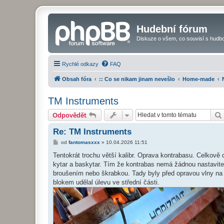
Hudební fórum
Diskuze o všem, co souvisí s hudbo
Rychlé odkazy
FAQ
Obsah fóra
:: Co se nikam jinam nevešlo
Home-made
TM Instruments
Odpovědět
Re: TM Instruments
P
od
fantomasxxx
»
10.04.2026 11:51
ř
í
Tentokrát trochu větší kalibr. Oprava kontrabasu. Celkově d
s
kytar a baskytar. Tím že kontrabas nemá žádnou nastavitel
p
ě
broušením nebo škrabkou. Tady byly před opravou vlny na
v
blokem udělal úlevu ve střední části.
e
k