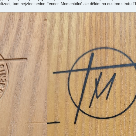
zualizaci, tam nejvíce sedne Fender. Momentálně ale dělám na custom stratu T