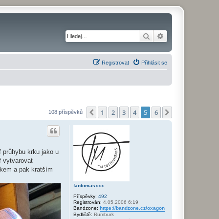
Hledat
Pokročilé hledání
Registrovat
Přihlásit se
1
2
3
4
5
6
Předchozí
Další
108 příspěvků
f průhybu krku jako u
f vytvarovat
okem a pak kratším
fantomasxxx
Příspěvky:
492
Registrován:
4.05.2006 6:19
Bandzone:
https://bandzone.cz/oxagon
Bydliště:
Rumburk