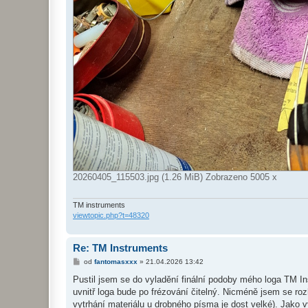
20260405_115503.jpg (1.26 MiB) Zobrazeno 5005 x
TM instruments
viewtopic.php?t=48320
Re: TM Instruments
P
od
fantomasxxx
»
21.04.2026 13:42
ř
í
Pustil jsem se do vyladění finální podoby mého loga TM In
s
uvnitř loga bude po frézování čitelný. Nicméně jsem se rozh
p
ě
vytrhání materiálu u drobného písma je dost velké). Jako 