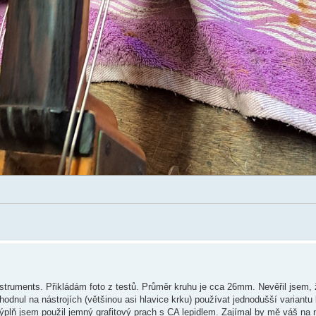
struments. Přikládám foto z testů. Průměr kruhu je cca 26mm. Nevěřil jsem, 
odnul na nástrojích (většinou asi hlavice krku) používat jednodušší variantu 
výplň jsem použil jemný grafitový prach s CA lepidlem. Zajímal by mě váš na 