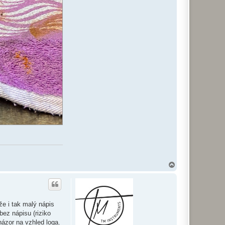
N
a
h
o
r
u
že i tak malý nápis
bez nápisu (riziko
názor na vzhled loga.