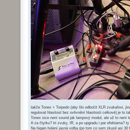
takže Tonex + Torpedo (aby šlo odbočit XLR zvukařovi, ji
regulovat hlasitost bez ovlivnění hlasitosti celkové) je to
Tonex sice není sound jak lampový modul, ale už to není ten
A za čtyrku? tri zvuky, IR, a po upgradu i par efektama? ty v
Na higain holení jasná volba (po tom co sem zkusil asi 30