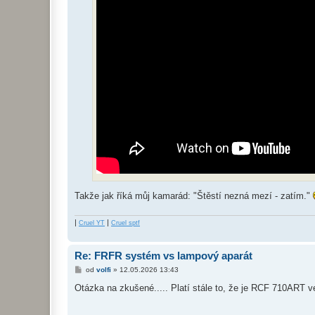
Takže jak říká můj kamarád: "Štěstí nezná mezí - zatím."
|
|
Cruel YT
Cruel sptf
Re: FRFR systém vs lampový aparát
P
od
volfi
»
12.05.2026 13:43
ř
í
Otázka na zkušené..... Platí stále to, že je RCF 710ART v
s
p
ě