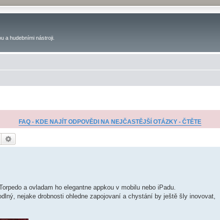
u a hudebními nástroji.
FAQ - KDE NAJÍT ODPOVĚDI NA NEJČASTĚJŠÍ OTÁZKY - ČTĚTE
Hledat
Pokročilé hledání
i Torpedo a ovladam ho elegantne appkou v mobilu nebo iPadu.
lný, nejake drobnosti ohledne zapojovaní a chystání by ještě šly inovovat,