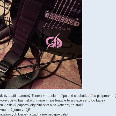
nak by stačil samotný Tonex) + kabelem připojené sluchátka přes pidipreamp 
 takové trošku bazmekoidní řešení, ale funguje to a vleze se to do kapsy
 klasický odporný digitální sh*t a na koncerty to stačí.
oe.... žijeme v ráji!
 higainových krabek a zadna me neuspokojila)