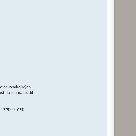
ka neuspokojivých
stí to má na rozdíl
 emergency rig