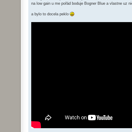
na low gain u me pořád boduje Bogner Blue a vlastne uz n
a bylo to docela peklo