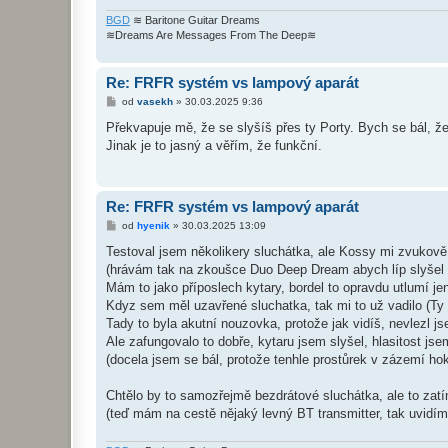
BGD
≋ Baritone Guitar Dreams
≋Dreams Are Messages From The Deep≋
Re: FRFR systém vs lampový aparát
P
od
vasekh
»
30.03.2025 9:36
ř
í
Překvapuje mě, že se slyšíš přes ty Porty. Bych se bál, že
s
Jinak je to jasný a věřím, že funkční.
p
ě
v
e
k
Re: FRFR systém vs lampový aparát
P
od
hyenik
»
30.03.2025 13:09
ř
í
Testoval jsem několikery sluchátka, ale Kossy mi zvukově
s
(hrávám tak na zkoušce Duo Deep Dream abych líp slyšel k
p
ě
Mám to jako příposlech kytary, bordel to opravdu utlumí je
v
Kdyz sem měl uzavřené sluchatka, tak mi to už vadilo (T
e
k
Tady to byla akutní nouzovka, protože jak vidíš, nevlezl j
Ale zafungovalo to dobře, kytaru jsem slyšel, hlasitost js
(docela jsem se bál, protože tenhle prostůrek v zázemí h
Chtělo by to samozřejmě bezdrátové sluchátka, ale to zatí
(teď mám na cestě nějaký levný BT transmitter, tak uvidíme