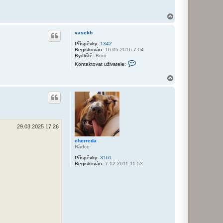
a
t
N
u
a
ž
i
h
vasekh
v
o
a
r
Příspěvky:
1342
t
Registrován:
16.05.2016 7:04
u
e
Bydliště:
Brno
l
K
Kontaktovat uživatele:
e
o
h
n
y
N
t
e
a
a
n
k
h
i
t
o
k
o
r
v
u
a
t
29.03.2025 17:26
u
ž
i
cherreda
v
Rádce
a
t
Příspěvky:
3161
e
Registrován:
7.12.2011 11:53
l
e
v
a
s
e
k
h