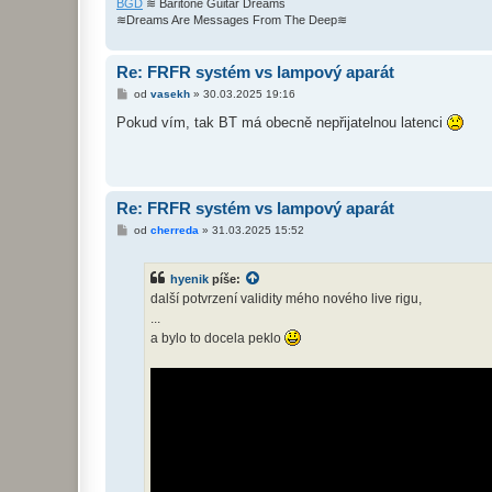
BGD
≋ Baritone Guitar Dreams
≋Dreams Are Messages From The Deep≋
Re: FRFR systém vs lampový aparát
P
od
vasekh
»
30.03.2025 19:16
ř
í
Pokud vím, tak BT má obecně nepřijatelnou latenci
s
p
ě
v
e
k
Re: FRFR systém vs lampový aparát
P
od
cherreda
»
31.03.2025 15:52
ř
í
s
hyenik
píše:
p
ě
další potvrzení validity mého nového live rigu,
v
...
e
k
a bylo to docela peklo