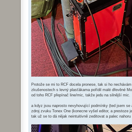
Protože se mi to RCF docela pronese, tak si ho nechávám 
zkušenostech s levný plasťákama pořídil malé dřevěné Mont
od toho RCF přepínač line/mic, takže jedu na silnější mic.
a kdyz jsou naprosto nevyhovující podmínky (ted jsem se a
zdroj zvuku Tonex One (konecne vyšel editor, a prestoze j
tak už se to dá nějak neintuitivně zeditovat a palec naho