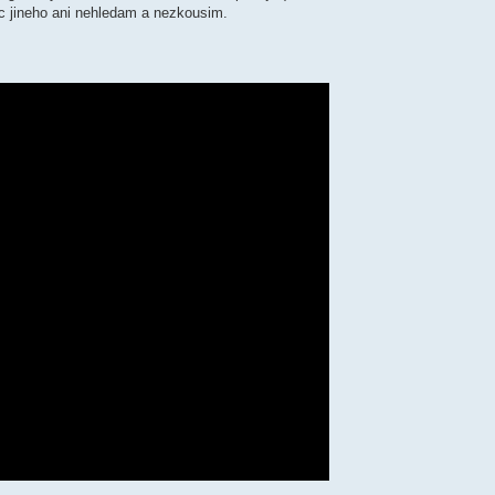
ic jineho ani nehledam a nezkousim.