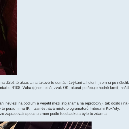
na důležité akce, a na takové to domácí žvýkání a holení, jsem si po několi
arbo R108. Váha (s)nesitelná, zvuk OK, akorat potřebuje hodně krmit, naště
ni nevlezl na podium a vegetil mezi stojanama na reproboxy), tak došlo i na
e to porad firma IK = zaměstnává místo programátorů Imbecilní Kok*oty,
ru ze zapracovali spoustu zmen podle feedbacku a bylo to zdarma