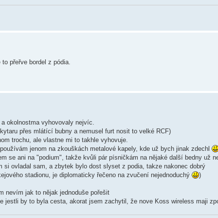
 to přeřve bordel z pódia.
 a okolnostma vyhovovaly nejvíc.
ytaru přes mlátící bubny a nemusel furt nosit to velké RCF)
nom trochu, ale vlastne mi to takhle vyhovuje.
y používám jenom na zkouškách metalové kapely, kde už bych jinak zdechl
sem se ani na "podium", takže kvůli pár písničkám na nějaké další bedny už ne
em si ovladal sam, a zbytek bylo dost slyset z podia, takze nakonec dobrý
okejového stadionu, je diplomaticky řečeno na zvučení nejednoduchý
)
m nevím jak to nějak jednoduše pořešit
 jestli by to byla cesta, akorat jsem zachytil, že nove Koss wireless maji z