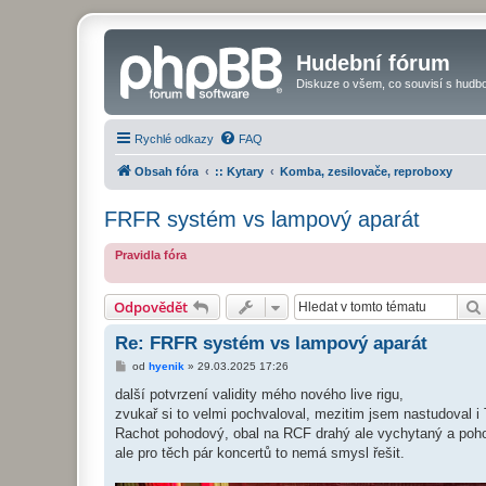
Hudební fórum
Diskuze o všem, co souvisí s hudbo
Rychlé odkazy
FAQ
Obsah fóra
:: Kytary
Komba, zesilovače, reproboxy
FRFR systém vs lampový aparát
Pravidla fóra
Odpovědět
Re: FRFR systém vs lampový aparát
P
od
hyenik
»
29.03.2025 17:26
ř
í
další potvrzení validity mého nového live rigu,
s
zvukař si to velmi pochvaloval, mezitim jsem nastudoval 
p
ě
Rachot pohodový, obal na RCF drahý ale vychytaný a pohod
v
ale pro těch pár koncertů to nemá smysl řešit.
e
k