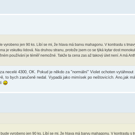
ude vyrobeno jen 90 ks. Líbí se mi, že hlava má barvu mahagonu. V kontrastu s t
ena je vskutku lidová. Na druhou stranu, protože jsem co se týká kytar dost monok
běžném používání je téměř nemožné. Takže ta cena zas až takový úlet není. A má Ant
za necelé 4300, OK. Pokud je někdo za "normální" Violet ochoten vytáhnout
avě, to bych zaručeně nedal. Vypadá jako mimísek po neštovicích. Ano,jak m
lí
e bude vyrobeno jen 90 ks. Líbí se mi, že hlava má barvu mahagonu. V kontrastu 