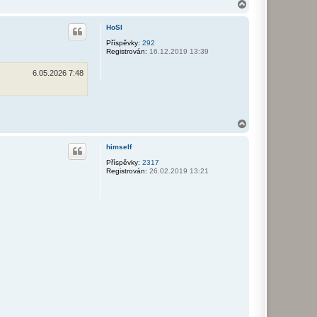
N
a
h
HoSl
o
r
Příspěvky:
292
Registrován:
16.12.2019 13:39
u
6.05.2026 7:48
N
a
h
himself
o
r
Příspěvky:
2317
Registrován:
26.02.2019 13:21
u