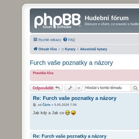
Hudební fórum
Diskuze o všem, co souvisí s hudbo
Rychlé odkazy
FAQ
Obsah fóra
:: Kytary
Akustické kytary
Furch vaše poznatky a názory
Pravidla fóra
Odpovědět
Re: Furch vaše poznatky a názory
P
od
Čárls
»
5.05.2026 7:56
ř
í
Jak kdy a Jak co
s
p
ě
v
e
k
Re: Furch vaše poznatky a názory