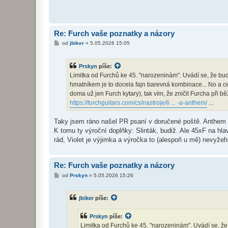
e
k
Re: Furch vaše poznatky a názory
P
od
jbiker
»
5.05.2026 15:05
ř
í
s
Prskyn
píše:
p
ě
Limitka od Furchů ke 45. "narozeninám". Uvádí se, že b
v
hmatníkem je to docela fajn barevná kombinace... No a c
e
k
doma už jen Furch kytary), tak vím, že zničit Furcha při 
https://furchguitars.com/cs/nastroje/li ... -a-anthem/
...
Taky jsem ráno našel PR psaní v doručené poště. Anthem 
K tomu ty výroční doplňky: Slinták, budiž. Ale 45xF na hl
rád, Violet je výjimka a výročka to (alespoň u mě) nevyžeh
Re: Furch vaše poznatky a názory
P
od
Prskyn
»
5.05.2026 15:26
ř
í
s
jbiker
píše:
p
ě
v
Prskyn
píše:
e
k
Limitka od Furchů ke 45. "narozeninám". Uvádí se, ž