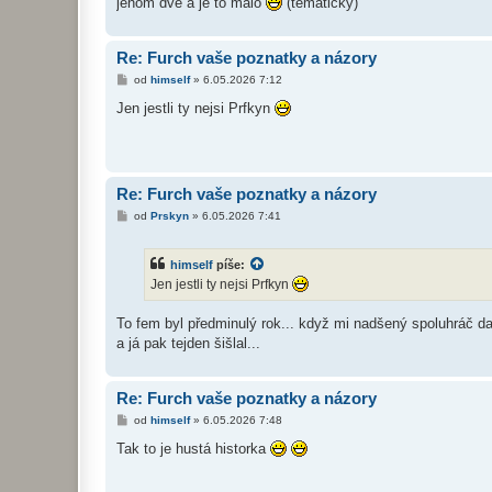
jenom dvě a je to málo
(tématicky)
Re: Furch vaše poznatky a názory
P
od
himself
»
6.05.2026 7:12
ř
í
Jen jestli ty nejsi Prfkyn
s
p
ě
v
e
k
Re: Furch vaše poznatky a názory
P
od
Prskyn
»
6.05.2026 7:41
ř
í
s
himself
píše:
p
ě
Jen jestli ty nejsi Prfkyn
v
e
k
To fem byl předminulý rok... když mi nadšený spoluhráč d
a já pak tejden šišlal...
Re: Furch vaše poznatky a názory
P
od
himself
»
6.05.2026 7:48
ř
í
Tak to je hustá historka
s
p
ě