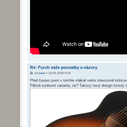
Re: Furch vaše poznatky a názory
P
od
cara
»
18.05.2026 9:26
ř
í
Před časem jsem v tomhle vlákně velmi intenzivně kritizov
s
Pěkná sunburst varianta, ne? Takový nový design líznutý tr
p
ě
v
e
k