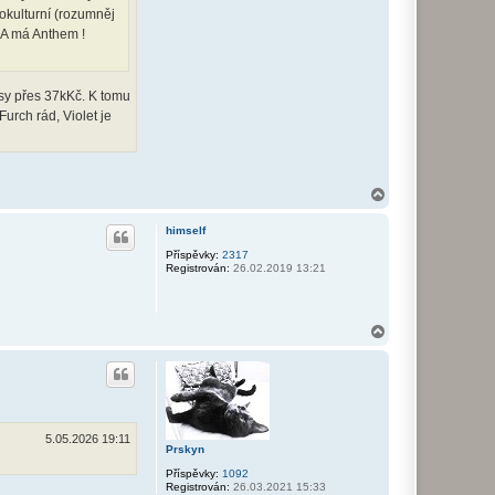
okulturní (rozumněj
 A má Anthem !
sy přes 37kKč. K tomu
urch rád, Violet je
N
a
h
himself
o
r
Příspěvky:
2317
Registrován:
26.02.2019 13:21
u
N
a
h
o
r
u
5.05.2026 19:11
Prskyn
Příspěvky:
1092
Registrován:
26.03.2021 15:33