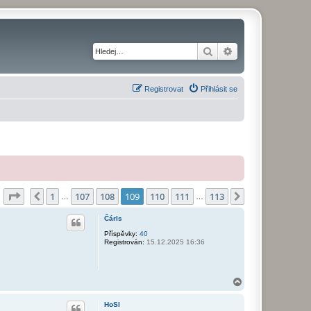
Hledat
Pokročilé hledání
Registrovat
Přihlásit se
Stránka
109
z
113
1
107
108
109
110
111
113
Předchozí
Další
…
…
Čárls
Příspěvky:
40
Registrován:
15.12.2025 16:36
N
a
h
HoSl
o