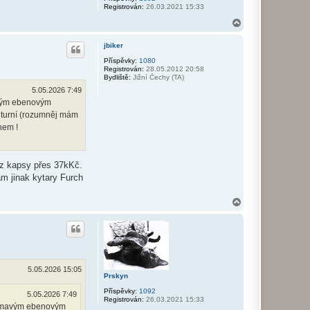
Registrován:
26.03.2021 15:33
N
a
h
jbiker
o
r
Příspěvky:
1080
Registrován:
28.05.2012 20:58
u
Bydliště:
Jižní Čechy (TA)
5.05.2026 7:49
mavým ebenovým
ulturní (rozumněj mám
hem !
 z kapsy přes 37kKč.
ám jinak kytary Furch
N
a
h
o
r
u
5.05.2026 15:05
Prskyn
Příspěvky:
1092
5.05.2026 7:49
Registrován:
26.03.2021 15:33
s tmavým ebenovým