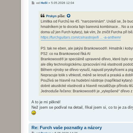
P
od
HoSl
»
5.05.2026 12:04
ř
í
s
Prskyn
píše:
p
ě
Limitka od Furchů ke 45. "narozeninám". Uvádí se, že b
v
hmatníkem je to docela fajn barevná kombinace... No a c
e
k
doma už jen Furch kytary), tak vím, že zničit Furcha při 
https://furchguitars.com/cs/nastroje/li ... -a-anthem/
PS: tak ne eben, ale jakýsi Brankowood®. Hmatník i koby
PS2: co na Brankowood říká AI
Brankowood® je speciálně upravené dřevo, které bylo vyvi
ale díky technologickému zpracování má vlastnosti podo
Během výroby se dřevo vysuší, napustí pryskyřicemi a pig
Nepracuje tolik s vlhkostí, méně se kroutí a praská a dobř
Používá se hlavně na hudební nástroje (například kytary
dobré akustické vlastnosti a hlavně nezatěžuje přírodu 
Jednoduše řečeno: Brankowood® je „vylepšené“ dřevo z oby
A to je mi pěkné!
Než jsem se podíval na detail, říkal jsem si, co to je za dí
Re: Furch vaše poznatky a názory
P