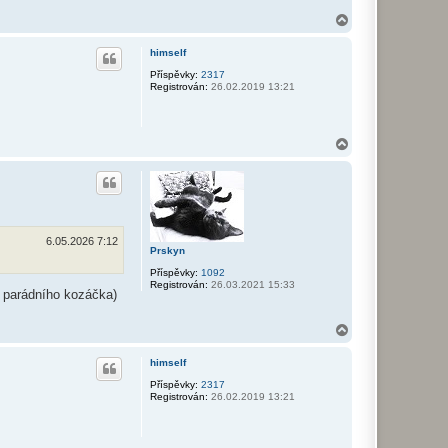
N
a
h
himself
o
r
Příspěvky:
2317
Registrován:
26.02.2019 13:21
u
N
a
h
o
r
u
6.05.2026 7:12
Prskyn
Příspěvky:
1092
Registrován:
26.03.2021 15:33
l parádního kozáčka)
N
a
h
himself
o
r
Příspěvky:
2317
Registrován:
26.02.2019 13:21
u