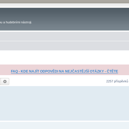
u a hudebními nástroji.
FAQ - KDE NAJÍT ODPOVĚDI NA NEJČASTĚJŠÍ OTÁZKY - ČTĚTE
Hledat
Pokročilé hledání
2257 příspěvků