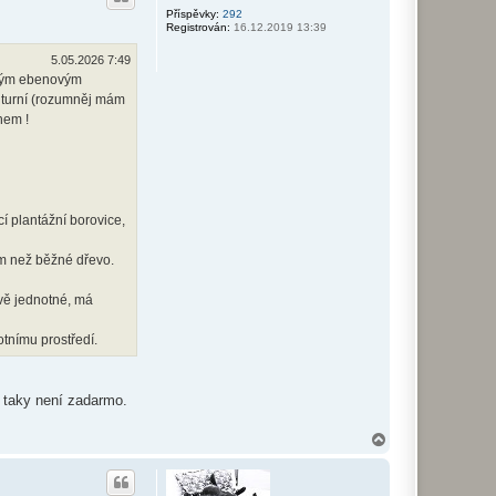
r
Příspěvky:
292
Registrován:
16.12.2019 13:39
u
5.05.2026 7:49
mavým ebenovým
ulturní (rozumněj mám
hem !
í plantážní borovice,
ím než běžné dřevo.
ově jednotné, má
tnímu prostředí.
m taky není zadarmo.
N
a
h
o