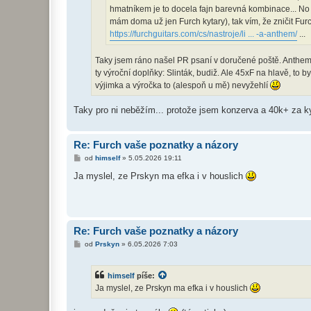
hmatníkem je to docela fajn barevná kombinace... No 
mám doma už jen Furch kytary), tak vím, že zničit Fu
https://furchguitars.com/cs/nastroje/li ... -a-anthem/
...
Taky jsem ráno našel PR psaní v doručené poště. Anthem
ty výroční doplňky: Slinták, budiž. Ale 45xF na hlavě, to
výjimka a výročka to (alespoň u mě) nevyžehlí
Taky pro ni neběžím... protože jsem konzerva a 40k+ za 
Re: Furch vaše poznatky a názory
P
od
himself
»
5.05.2026 19:11
ř
í
Ja myslel, ze Prskyn ma efka i v houslich
s
p
ě
v
e
k
Re: Furch vaše poznatky a názory
P
od
Prskyn
»
6.05.2026 7:03
ř
í
s
himself
píše:
p
ě
Ja myslel, ze Prskyn ma efka i v houslich
v
e
k