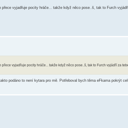
řece vyjadřuje pocity hráče... takže když něco pose..š, tak to Furch vyjádří 
ece vyjadřuje pocity hráče... takže když něco pose..š, tak to Furch vyjádří za tebe... 
e takto podáno to není kytara pro mě. Potřeboval bych těma eFkama pokrýt cel