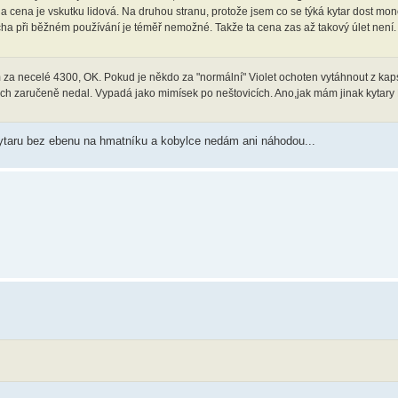
a cena je vskutku lidová. Na druhou stranu, protože jsem co se týká kytar dost mon
rcha při běžném používání je téměř nemožné. Takže ta cena zas až takový úlet není.
 za necelé 4300, OK. Pokud je někdo za "normální" Violet ochoten vytáhnout z kap
 bych zaručeně nedal. Vypadá jako mimísek po neštovicích. Ano,jak mám jinak kytary F
kytaru bez ebenu na hmatníku a kobylce nedám ani náhodou...