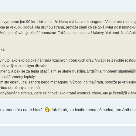
ude vyrobeno jen 90 ks. Líbí se mi, že hlava má barvu mahagonu. V kontrastu s t
ena je vskutku lidová. Na druhou stranu, protože jsem co se týká kytar dost monok
běžném používání je téměř nemožné. Takže ta cena zas až takový úlet není. A má Ant
lka.
nuto jako ekologická náhrada vzácných tropických dřev. Vyrábí se z rychle rostouc
bné tvrdým exotickým dřevům.
menty a pak se za tepla stlačí. Tím se stane hustším, tvrdším a mnohem stabilnějš
e snáší změny teploty.
) místo ebenu, palisandru nebo mahagonu. Výrobci ho mají rádi, protože je vzhled
těžbou ohrožených stromů.
čejného stromu, které se chová jako drahé exotické dřevo, ale je šetrnější k živo
ry v ementálu na té hlavě.
Jak říkáš, za limitku cena přijatelná, ten Anthe