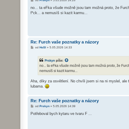
od
Prskyn
»
5.05.2026 14:26
ř
í
no... ta eFka všude možně jsou tam možná proto, že Furch p
s
f*ck... a nemusíš si kazit karmu...
p
ě
v
e
k
Re: Furch vaše poznatky a názory
P
od
HoSl
»
5.05.2026 14:33
ř
í
s
Prskyn
píše:
p
ě
no... ta eFka všude možně jsou tam možná proto, že Furch př
v
nemusíš si kazit karmu...
e
k
Aha, díky za osvětlení. No chvíli jsem si na ni myslel, al
lubama.
Re: Furch vaše poznatky a názory
P
od
Prskyn
»
5.05.2026 14:39
ř
í
Potřeboval bych kytaru ve tvaru F ...
s
p
ě
v