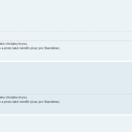
jako chcíplou krysu.
u a proto také neměli výraz pro Starobinec.
jako chcíplou krysu.
u a proto také neměli výraz pro Starobinec.