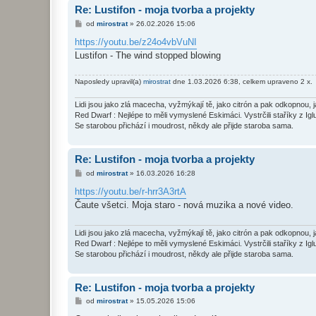
Re: Lustifon - moja tvorba a projekty
P
od
mirostrat
»
26.02.2026 15:06
ř
í
https://youtu.be/z24o4vbVuNI
s
Lustifon - The wind stopped blowing
p
ě
v
Naposledy upravil(a)
mirostrat
dne 1.03.2026 6:38, celkem upraveno 2 x.
e
k
Lidi jsou jako zlá macecha, vyžmýkají tě, jako citrón a pak odkopnou, 
Red Dwarf : Nejlépe to měli vymyslené Eskimáci. Vystrčili staříky z Igl
Se starobou přichází i moudrost, někdy ale přijde staroba sama.
Re: Lustifon - moja tvorba a projekty
P
od
mirostrat
»
16.03.2026 16:28
ř
í
https://youtu.be/r-hrr3A3rtA
s
Čaute všetci. Moja staro - nová muzika a nové video.
p
ě
v
e
Lidi jsou jako zlá macecha, vyžmýkají tě, jako citrón a pak odkopnou, 
k
Red Dwarf : Nejlépe to měli vymyslené Eskimáci. Vystrčili staříky z Igl
Se starobou přichází i moudrost, někdy ale přijde staroba sama.
Re: Lustifon - moja tvorba a projekty
P
od
mirostrat
»
15.05.2026 15:06
ř