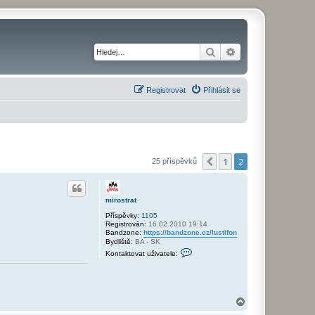
Hledat
Pokročilé hledání
Registrovat
Přihlásit se
1
2
Předchozí
25 příspěvků
mirostrat
Příspěvky:
1105
Registrován:
16.02.2010 19:14
Bandzone:
https://bandzone.cz/lustifon
Bydliště:
BA - SK
K
Kontaktovat uživatele:
o
n
t
a
k
t
N
o
a