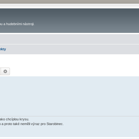
u a hudebními nástroji.
ekty
Hledat
Pokročilé hledání
jako chcíplou krysu.
u a proto také neměli výraz pro Starobinec.