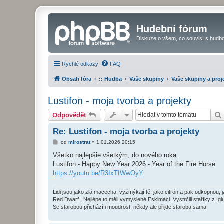
Hudební fórum
Diskuze o všem, co souvisí s hudbo
Rychlé odkazy
FAQ
Obsah fóra
:: Hudba
Vaše skupiny
Vaše skupiny a proj
Lustifon - moja tvorba a projekty
Odpovědět
Re: Lustifon - moja tvorba a projekty
P
od
mirostrat
»
1.01.2026 20:15
ř
í
Všetko najlepšie všetkým, do nového roka.
s
Lustifon - Happy New Year 2026 - Year of the Fire Horse
p
ě
https://youtu.be/R3IxTIWwOyY
v
e
k
Lidi jsou jako zlá macecha, vyžmýkají tě, jako citrón a pak odkopnou, 
Red Dwarf : Nejlépe to měli vymyslené Eskimáci. Vystrčili staříky z Igl
Se starobou přichází i moudrost, někdy ale přijde staroba sama.