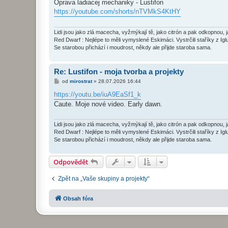
í
Oprava ladiacej mechaniky - Lustifon
s
https://youtube.com/shorts/nTVMkS4KtHY
p
ě
v
e
Lidi jsou jako zlá macecha, vyžmýkají tě, jako citrón a pak odkopnou, 
k
Red Dwarf : Nejlépe to měli vymyslené Eskimáci. Vystrčili staříky z Igl
Se starobou přichází i moudrost, někdy ale přijde staroba sama.
Re: Lustifon - moja tvorba a projekty
P
od
mirostrat
»
28.07.2026 16:44
ř
í
https://youtu.be/iuA9EaSf1_k
s
Caute. Moje nové video. Early dawn.
p
ě
v
e
Lidi jsou jako zlá macecha, vyžmýkají tě, jako citrón a pak odkopnou, 
k
Red Dwarf : Nejlépe to měli vymyslené Eskimáci. Vystrčili staříky z Igl
Se starobou přichází i moudrost, někdy ale přijde staroba sama.
Odpovědět
Zpět na „Vaše skupiny a projekty“
Obsah fóra