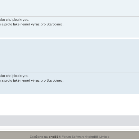
jako chcíplou krysu.
u a proto také neměli výraz pro Starobinec.
jako chcíplou krysu.
u a proto také neměli výraz pro Starobinec.
Založeno na
phpBB
® Forum Software © phpBB Limited