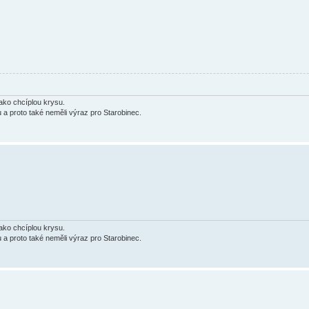
jako chcíplou krysu.
u a proto také neměli výraz pro Starobinec.
jako chcíplou krysu.
u a proto také neměli výraz pro Starobinec.