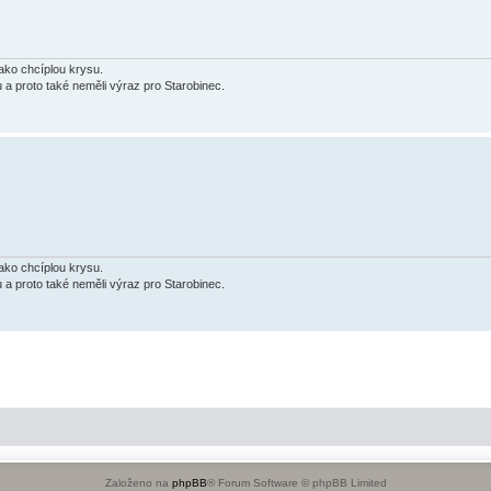
jako chcíplou krysu.
u a proto také neměli výraz pro Starobinec.
jako chcíplou krysu.
u a proto také neměli výraz pro Starobinec.
Založeno na
phpBB
® Forum Software © phpBB Limited