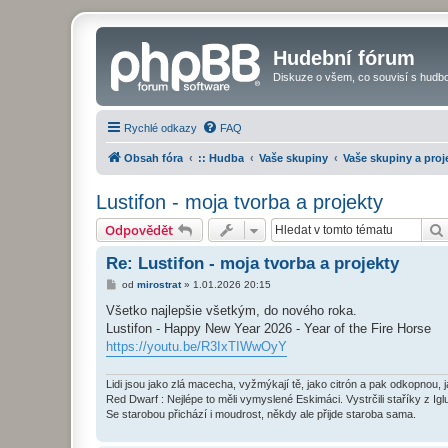
Hudební fórum
Diskuze o všem, co souvisí s hudbo
Rychlé odkazy
FAQ
Obsah fóra
:: Hudba
Vaše skupiny
Vaše skupiny a proj
Lustifon - moja tvorba a projekty
Odpovědět
Re: Lustifon - moja tvorba a projekty
P
od
mirostrat
»
1.01.2026 20:15
ř
í
Všetko najlepšie všetkým, do nového roka.
s
Lustifon - Happy New Year 2026 - Year of the Fire Horse
p
ě
https://youtu.be/R3IxTIWwOyY
v
e
k
Lidi jsou jako zlá macecha, vyžmýkají tě, jako citrón a pak odkopnou, 
Red Dwarf : Nejlépe to měli vymyslené Eskimáci. Vystrčili staříky z Igl
Se starobou přichází i moudrost, někdy ale přijde staroba sama.