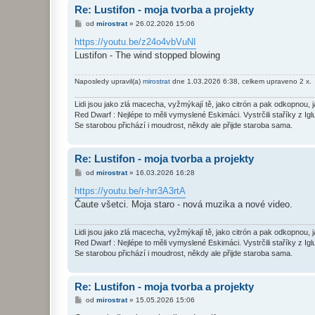
Re: Lustifon - moja tvorba a projekty
P
od
mirostrat
»
26.02.2026 15:06
ř
í
https://youtu.be/z24o4vbVuNI
s
Lustifon - The wind stopped blowing
p
ě
v
Naposledy upravil(a)
mirostrat
dne 1.03.2026 6:38, celkem upraveno 2 x.
e
k
Lidi jsou jako zlá macecha, vyžmýkají tě, jako citrón a pak odkopnou, 
Red Dwarf : Nejlépe to měli vymyslené Eskimáci. Vystrčili staříky z Igl
Se starobou přichází i moudrost, někdy ale přijde staroba sama.
Re: Lustifon - moja tvorba a projekty
P
od
mirostrat
»
16.03.2026 16:28
ř
í
https://youtu.be/r-hrr3A3rtA
s
Čaute všetci. Moja staro - nová muzika a nové video.
p
ě
v
e
Lidi jsou jako zlá macecha, vyžmýkají tě, jako citrón a pak odkopnou, 
k
Red Dwarf : Nejlépe to měli vymyslené Eskimáci. Vystrčili staříky z Igl
Se starobou přichází i moudrost, někdy ale přijde staroba sama.
Re: Lustifon - moja tvorba a projekty
P
od
mirostrat
»
15.05.2026 15:06
ř