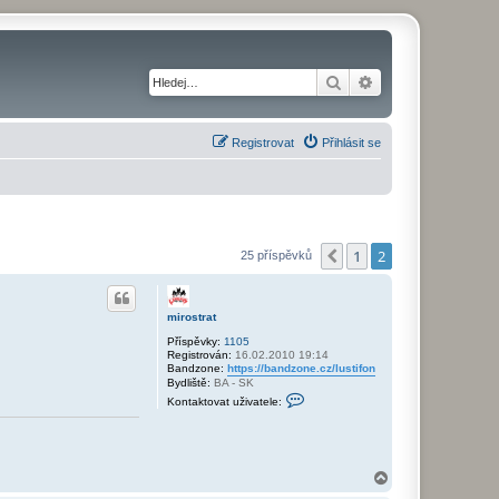
Hledat
Pokročilé hledání
Registrovat
Přihlásit se
1
2
Předchozí
25 příspěvků
mirostrat
Příspěvky:
1105
Registrován:
16.02.2010 19:14
Bandzone:
https://bandzone.cz/lustifon
Bydliště:
BA - SK
K
Kontaktovat uživatele:
o
n
t
a
k
t
N
o
a