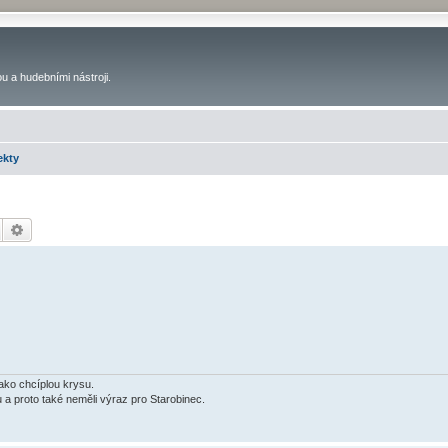
u a hudebními nástroji.
ekty
Hledat
Pokročilé hledání
jako chcíplou krysu.
u a proto také neměli výraz pro Starobinec.