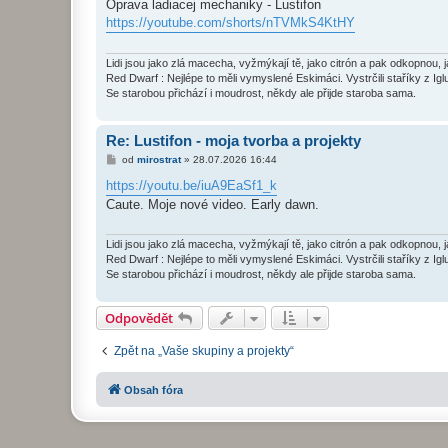
í
Oprava ladiacej mechaniky - Lustifon
s
https://youtube.com/shorts/nTVMkS4KtHY
p
ě
v
e
Lidi jsou jako zlá macecha, vyžmýkají tě, jako citrón a pak odkopnou, 
k
Red Dwarf : Nejlépe to měli vymyslené Eskimáci. Vystrčili staříky z Igl
Se starobou přichází i moudrost, někdy ale přijde staroba sama.
Re: Lustifon - moja tvorba a projekty
P
od
mirostrat
»
28.07.2026 16:44
ř
í
https://youtu.be/iuA9EaSf1_k
s
Caute. Moje nové video. Early dawn.
p
ě
v
e
Lidi jsou jako zlá macecha, vyžmýkají tě, jako citrón a pak odkopnou, 
k
Red Dwarf : Nejlépe to měli vymyslené Eskimáci. Vystrčili staříky z Igl
Se starobou přichází i moudrost, někdy ale přijde staroba sama.
Odpovědět
Zpět na „Vaše skupiny a projekty“
Obsah fóra