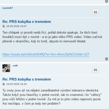
ryunin67
Re: PRS kobylka s tremolem
P
16.05.2026 16:07
ř
í
Ten chlápek si prostě nedá říct, pořád dokola opakuje, že těch šest
s
šroubků musí být v rovině - a to je jako ofiko PRS video. Video začíná
p
ě
přesně v okamžiku, kdy to tvrdí, abyste to nemuseli hledat.
v
e
k
https://youtu.be/m5rLleUlUHQ?si=Sm-vKmvZjtAkChJI&t=127
volfi
Re: PRS kobylka s tremolem
P
16.05.2026 16:25
ř
í
Ty vruty jsou až na nějaké zanedbatelné výrobní tolerance identické.
s
Takže když jsou hlavičky v jedné rovině, tak to znamená i že "zářezy"
p
ě
jsou vůči břitům v jedné rovině. Za mě je to jeho video naprosto jasné.
v
Asi nechápu, v čem je tedy ten problém?
e
k