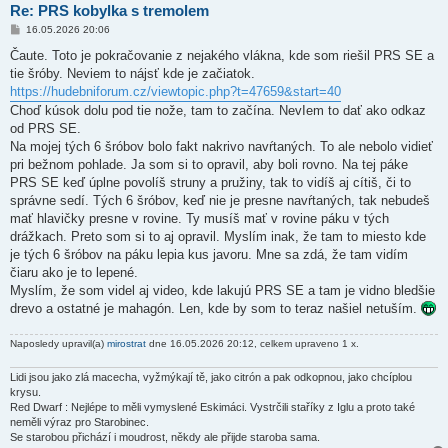
Re: PRS kobylka s tremolem
P
16.05.2026 20:06
ř
í
Čaute. Toto je pokračovanie z nejakého vlákna, kde som riešil PRS SE a
s
tie šróby. Neviem to nájsť kde je začiatok.
p
ě
https://hudebniforum.cz/viewtopic.php?t=47659&start=40
v
Choď kúsok dolu pod tie nože, tam to začína. NevIem to dať ako odkaz
e
k
od PRS SE.
Na mojej tých 6 šróbov bolo fakt nakrivo navŕtaných. To ale nebolo vidieť
pri bežnom pohlade. Ja som si to opravil, aby boli rovno. Na tej páke
PRS SE keď úplne povolíš struny a pružiny, tak to vidíš aj cítiš, či to
správne sedí. Tých 6 šróbov, keď nie je presne navŕtaných, tak nebudeš
mať hlavičky presne v rovine. Ty musíš mať v rovine páku v tých
drážkach. Preto som si to aj opravil. Myslím inak, že tam to miesto kde
je tých 6 šróbov na páku lepia kus javoru. Mne sa zdá, že tam vidím
čiaru ako je to lepené.
Myslím, že som videl aj video, kde lakujú PRS SE a tam je vidno bledšie
drevo a ostatné je mahagón. Len, kde by som to teraz našiel netuším.
Naposledy upravil(a)
mirostrat
dne 16.05.2026 20:12, celkem upraveno 1 x.
Lidi jsou jako zlá macecha, vyžmýkají tě, jako citrón a pak odkopnou, jako chcíplou
krysu.
Red Dwarf : Nejlépe to měli vymyslené Eskimáci. Vystrčili staříky z Iglu a proto také
neměli výraz pro Starobinec.
Se starobou přichází i moudrost, někdy ale přijde staroba sama.