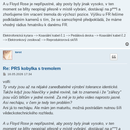
A u Floyd Rose je nepřípustné, aby posty byly jinak vysoko, v ten
moment se břity neopírají přesně v místě vybrání, dostávají na p***l a
zhoršujeme tím vracení tremola do výchozí pozice. Výšku u FR řešíme
podkládáním kamenů s tím, že se samozřejmě předpokládá, že máme
vhodný rádius hmatníku k danému FR.
Elektrofonická kytara --> Koaxiální kabel č.1 --> Pedálová deska --> Koaxiální kabel č.2
--> Elektronkový zesilovač --> Reproduktorová skříň
torst
Re: PRS kobylka s tremolem
P
16.05.2026 17:34
ř
í
volfi:
s
Ty vruty jsou až na nějaké zanedbatelné výrobní tolerance identické.
p
ě
Takže když jsou hlavičky v jedné rovině, tak to znamená i že "zářezy"
v
jsou vůči břitům v jedné rovině. Za mě je to jeho video naprosto jasné.
e
k
Asi nechápu, v čem je tedy ten problém?
Ani já to nechápu. Ale mám jen maturitu, možná postrádám nutnou šíři
vědeckotechnického rozhledu.
A u Floyd Rose je nepřípustné, aby posty byly jinak vysoko, v ten
moment se břity neopírají přesně v místě vybrání, dostávají na p***l a