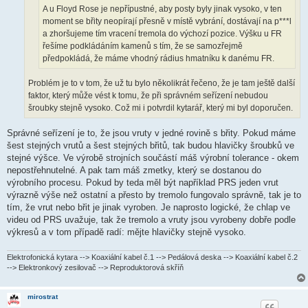
A u Floyd Rose je nepřípustné, aby posty byly jinak vysoko, v ten
moment se břity neopírají přesně v místě vybrání, dostávají na p***l
a zhoršujeme tím vracení tremola do výchozí pozice. Výšku u FR
řešíme podkládáním kamenů s tím, že se samozřejmě
předpokládá, že máme vhodný rádius hmatníku k danému FR.
Problém je to v tom, že už tu bylo několikrát řečeno, že je tam ještě další
faktor, který může vést k tomu, že při správném seřízení nebudou
šroubky stejně vysoko. Což mi i potvrdil kytarář, který mi byl doporučen.
Správné seřízení je to, že jsou vruty v jedné rovině s břity. Pokud máme
šest stejných vrutů a šest stejných břitů, tak budou hlavičky šroubků ve
stejné výšce. Ve výrobě strojních součástí máš výrobní tolerance - okem
nepostřehnutelné. A pak tam máš zmetky, který se dostanou do
výrobního procesu. Pokud by teda měl být například PRS jeden vrut
výrazně výše než ostatní a přesto by tremolo fungovalo správně, tak je to
tím, že vrut nebo břit je jinak vyroben. Je naprosto logické, že chlap ve
videu od PRS uvažuje, tak že tremolo a vruty jsou vyrobeny dobře podle
výkresů a v tom případě radí: mějte hlavičky stejně vysoko.
Elektrofonická kytara --> Koaxiální kabel č.1 --> Pedálová deska --> Koaxiální kabel č.2
--> Elektronkový zesilovač --> Reproduktorová skříň
mirostrat