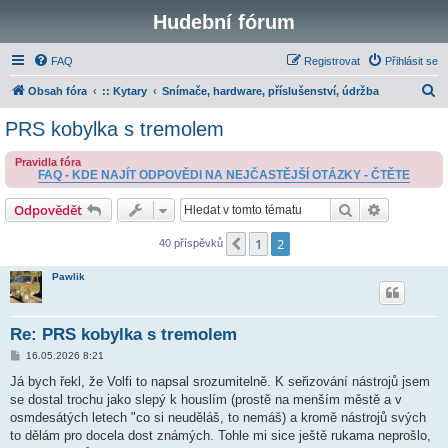
Hudební fórum
FAQ
Registrovat
Přihlásit se
H
Obsah fóra
:: Kytary
Snímače, hardware, příslušenství, údržba
l
PRS kobylka s tremolem
e
Pravidla fóra
d
FAQ - KDE NAJÍT ODPOVĚDI NA NEJČASTĚJŠÍ OTÁZKY - ČTĚTE
a
Hledat
Pokročilé 
Odpovědět
t
1
2
Předchozí
40 příspěvků
Pawlik
Re: PRS kobylka s tremolem
P
16.05.2026 8:21
ř
í
Já bych řekl, že Volfi to napsal srozumitelně. K seřizování nástrojů jsem
s
se dostal trochu jako slepý k houslím (prostě na menším městě a v
p
ě
osmdesátých letech "co si neuděláš, to nemáš) a kromě nástrojů svých
v
to dělám pro docela dost známých. Tohle mi sice ještě rukama neprošlo,
e