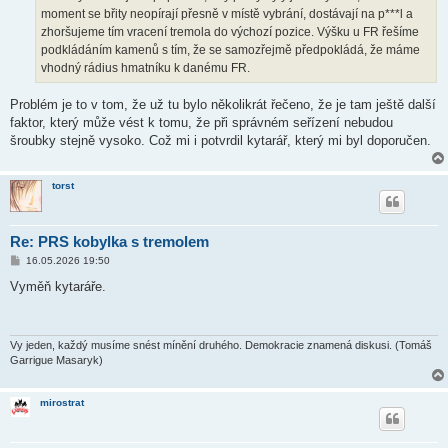
moment se břity neopírají přesně v místě vybrání, dostávají na p***l a
zhoršujeme tím vracení tremola do výchozí pozice. Výšku u FR řešíme
podkládáním kamenů s tím, že se samozřejmě předpokládá, že máme
vhodný rádius hmatníku k danému FR.
Problém je to v tom, že už tu bylo několikrát řečeno, že je tam ještě další
faktor, který může vést k tomu, že při správném seřízení nebudou
šroubky stejně vysoko. Což mi i potvrdil kytarář, který mi byl doporučen.
torst
Re: PRS kobylka s tremolem
P
16.05.2026 19:50
ř
í
Vyměň kytaráře.
s
p
ě
v
e
Vy jeden, každý musíme snést mínění druhého. Demokracie znamená diskusi. (Tomáš
k
Garrigue Masaryk)
mirostrat