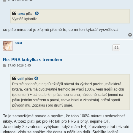
16.05.2026 20:59
ř
í
s
torst
píše:
p
ě
Vyměň kytaráře.
v
e
k
co píše mirostrat je zřejmě přesně to, co mi ten kytarář vysvětloval
torst
Re: PRS kobylka s tremolem
P
17.05.2026 9:45
ř
í
s
volfi
píše:
p
ě
Pro mě osobně je nejdůležitější návrat do výchozí pozice, málokterá
v
kytara, která má dvojzvratné tremolo se vrací 100%. Vem lepší ladičku
e
k
(peterson) + ucho a brkni prázdnou strunu, následně zatlač jemně na
páku jedním směrem a povol, znova brkni a zkontroluj ladění oproti
původnímu. Zopakuj i pro druhý směr.
To je samozřejmě pravda a myslím, že toho 100% návratu nedosahneš
nikdy. A totéž platí jak pro FR tak pro PRS s břity, nejsme OT.
Já se tedy 2 zvratnosti vyhýbám, když mám FR, 2 pivotový strat i 6vruté
vintage, vždy se snažím dát doraz a páčit jen dolů. Stabilita ladění,