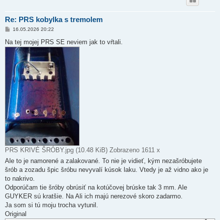
Re: PRS kobylka s tremolem
P
16.05.2026 20:22
ř
í
Na tej mojej PRS SE neviem jak to vŕtali.
s
p
ě
v
e
k
PRS KRIVÉ ŠRÓBY.jpg (10.48 KiB) Zobrazeno 1611 x
Ale to je namorené a zalakované. To nie je vidieť, kým nezašróbujete
šrób a zozadu špic šróbu nevyvalí kúsok laku. Vtedy je až vidno ako je
to nakrivo.
Odporúčam tie šróby obrúsiť na kotúčovej brúske tak 3 mm. Ale
GUYKER sú kratšie. Na Ali ich majú nerezové skoro zadarmo.
Ja som si tú moju trocha vytunil.
Original