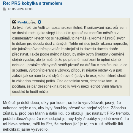
Re: PRS kobylka s tremolem
P
16.05.2026 16:03
ř
í
s
Pawlik
píše:
p
ě
Já bych řekl, že Volfi to napsal srozumitelně. K seřizování nástrojů jsem
v
se dostal trochu jako slepý k houslím (prostě na menším městě a v
e
k
osmdesátých letech "co si neuděláš, to nemáš) a kromě nástrojů svých
to dělám pro docela dost známých. Tohle mi sice ještě rukama neprošlo,
ale jakožto původním povoláním strojař si to dovedu docela dobře
představit. Takže podle mého názoru by měly být ty šroubky víceméně
stejně vysoko, ale je možné, že po přesném seřízení to úplně stejné
nebude - protože břit by měl sedět přesně na drážku v tom šroubku a co
si budem, výrobní tolerance vždycky připouští nějaké odchylky a pak
záleží, jak se nám to v té styčné rovině (tedy v té ose, kolem které chodí
ta základna tremola) potká. Ona desetinka sem, desetinka tam - a
počítám, že pár desetinek na rozdílu výšky mezi jednotlivými hlavami
šroubků to hodit může.
Mně už je delší dobu, díky pár lidem, co to tu vysvětlovali, jasný, že
nakonec nejde o to, aby byly šroubky přesně ve stejné výšce. Záhadou
zůstává, proč pan Mann a další lidi, co ukazují, jak nastavit PRS tremolo,
pořád zdůrazňujou, že rozhodující je, aby byly šroubky v jedné rovině. To
mi hlava nebere, měli by říct, že rozhodující je to, co tu už několik lidí
několikrát jasně vysvětlilo.