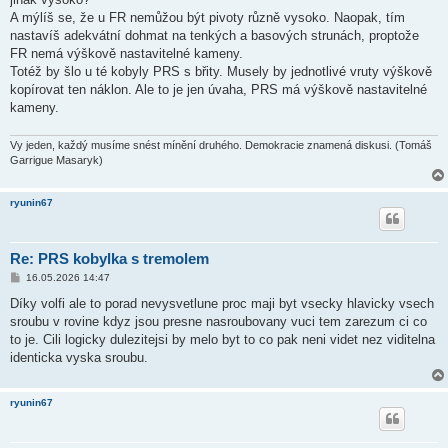
A mýlíš se, že u FR nemůžou být pivoty různě vysoko. Naopak, tím
nastavíš adekvátní dohmat na tenkých a basových strunách, proptože
FR nemá výškově nastavitelné kameny.
Totéž by šlo u té kobyly PRS s břity. Musely by jednotlivé vruty výškově
kopírovat ten náklon. Ale to je jen úvaha, PRS má výškově nastavitelné
kameny.
Vy jeden, každý musíme snést mínění druhého. Demokracie znamená diskusi. (Tomáš
Garrigue Masaryk)
ryunin67
Re: PRS kobylka s tremolem
P
16.05.2026 14:47
ř
í
Díky volfi ale to porad nevysvetlune proc maji byt vsecky hlavicky vsech
s
sroubu v rovine kdyz jsou presne nasroubovany vuci tem zarezum ci co
p
ě
to je. Cili logicky dulezitejsi by melo byt to co pak neni videt nez viditelna
v
identicka vyska sroubu.
e
k
ryunin67