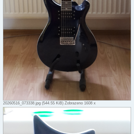
20260516_073338.jpg (544.55 KiB) Zobrazeno 1608 x