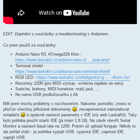
EDIT: Doplnění o součástky a troubleshooting s Arduinem.
Co jsem použil za součástky:
Arduino Nano R3, ATmega328 Klon -
https://www.laskakit.cz/arduino-nano-r3 ... jene-piny/
Terminal shield -
https://www.laskakit.cz/arduino-nano-terminal-shield/
RGB LED -
https://www.laskakit.cz/inteligentni-rg ... --8mm--5v/
Rezistory 220R (pro MIDI výstup - schéma nejdete na netu)
Switche, buttony, MIDI konektor, malý jack, ...
No name USB prodlužovačku z Ali
Měl jsem trochu problémy s rozchozením. Nakonec pomohlo: znovu si
přečíst všechny přiložené dokumenty
, nezapomenout nainstalovat
ovladače
a správně nastavit parametry v IDE (viz web LaskaKit). Taky
bylo potřeba použít starší IDE (já mám 1.8.18). Na závěr otevřít Serial
Monitor a nastavit baud rate na 1200. Potom už upload funguje. Někdy to
ale pořád zlobí - je potřeba vypojit USB, vypnout IDE, zapnout iDE,
zapojit USB.