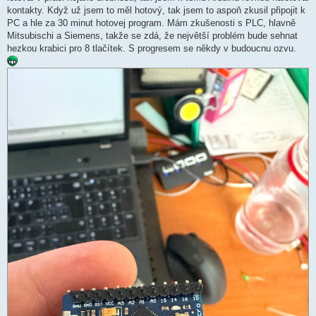
k
kontakty. Když už jsem to měl hotový, tak jsem to aspoň zkusil připojit k
PC a hle za 30 minut hotovej program. Mám zkušenosti s PLC, hlavně
Mitsubischi a Siemens, takže se zdá, že největší problém bude sehnat
hezkou krabici pro 8 tlačítek. S progresem se někdy v budoucnu ozvu.