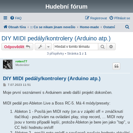
Hudební fórum
FAQ
Registrovat
Přihlásit se
H
Obsah fóra
:: Co se nikam jinam nevešlo
Home-made
Ostatní
l
DIY MIDI pedály/kontrolery (Arduino atp.)
e
Hledat
Pokročilé 
Odpovědět
d
3 příspěvky • Stránka
1
z
1
a
rotten77
t
Moderátor
DIY MIDI pedály/kontrolery (Arduino atp.)
P
7.07.2023 11:51
ř
í
Moje první seznámení s Arduinem aneb další projekt dokončen.
s
p
ě
MIDI pedál pro Ableton Live a Boss RC-5. Má 4 módy/presety:
v
e
Ableton 1 - Posílá jen MIDI noty (on a v zápětí off = zmáčknutí
k
tlačítka) - používám na ovládání play, stop record, ... MIDI noty
jsou v tomto případě lepší, protože Ableton je bere jen jako "tap", u
CC řeší hodnotu on/off
Ableton 2 - posílá note on/off a současně zvyšuje hodnotu aktuální