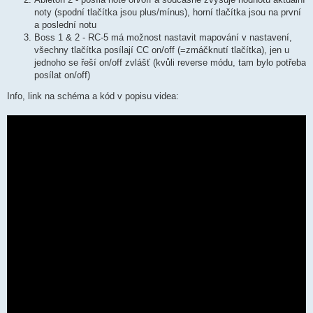
noty (spodní tlačítka jsou plus/mínus), horní tlačítka jsou na první
a poslední notu
Boss 1 & 2 - RC-5 má možnost nastavit mapování v nastavení,
všechny tlačítka posílají CC on/off (=zmáčknutí tlačítka), jen u
jednoho se řeší on/off zvlášť (kvůli reverse módu, tam bylo potřeba
posílat on/off)
Info, link na schéma a kód v popisu videa: