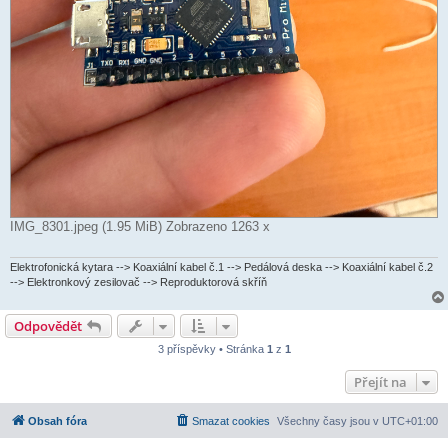
IMG_8301.jpeg (1.95 MiB) Zobrazeno 1263 x
Elektrofonická kytara --> Koaxiální kabel č.1 --> Pedálová deska --> Koaxiální kabel č.2
--> Elektronkový zesilovač --> Reproduktorová skříň
Odpovědět
3 příspěvky • Stránka
1
z
1
Přejít na
Obsah fóra
Smazat cookies
Všechny časy jsou v
UTC+01:00