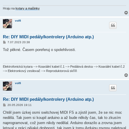
Hraju na
kytary a mašinky
volfi
Re: DIY MIDI pedály/kontrolery (Arduino atp.)
P
7.07.2023 20:38
ř
í
Tož pěkné. Časem poreferuj o spolehlivosti.
s
p
ě
v
e
Elektrofonická kytara --> Koaxiální kabel č.1 --> Pedálová deska --> Koaxiální kabel č.2
k
--> Elektronkový zesilovač --> Reproduktorová skříň
volfi
Re: DIY MIDI pedály/kontrolery (Arduino atp.)
P
20.05.2026 19:11
ř
í
Chtěl jsem úzkej osmi switchovej MIDI FS a zjistil jsem, že se nic moc
s
nedělá. Tak jsem si koupil arduino a až bude někdy čas, tak to zkusím
p
ě
naprogramovat, což jsem nikdy nedělal. Arduino dorazilo a zrovna jsem
v
letoval v práci nějaké drobnosti, tak jsem k tomu Arduinu rovnou naletoval
e