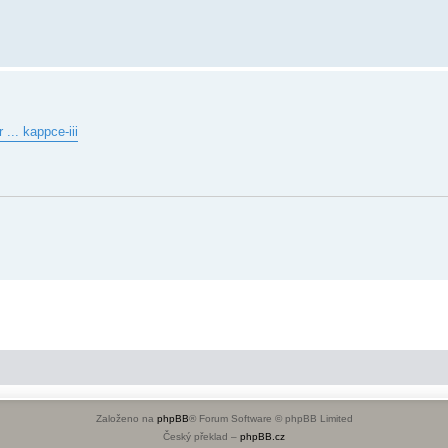
... kappce-iii
Založeno na
phpBB
® Forum Software © phpBB Limited
Český překlad –
phpBB.cz