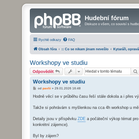
Hudební fórum
Diskuze o všem, co souvisí s hudbo
Rychlé odkazy
FAQ
Obsah fóra
:: Co se nikam jinam nevešlo
Kytaráři, opravá
Workshopy ve studiu
Odpovědět
Workshopy ve studiu
P
od
pavlii
»
29.01.2026 16:48
ř
í
Hodně věcí se v průběhu času řeší stále dokola a i přes v
s
p
ě
Takže si pohrávám s myšlenkou na cca 4h workshop u mě ve 
v
e
k
Detaily jsou v příspěvku
ZDE
a počáteční výkop témat pro o
konkrétní zájemce).
Byl by zájem?