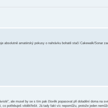
moje absolutně amatérský pokusy o nahrávku bohatě stačí Cakewalk/Sonar zad
slé", ale musel by se s tím pak člověk popasovat při doladění doma na své 
i, co potřebuješ vědět/řešit. Já tady fakt víc nepomůžu, protože jeden nemůž