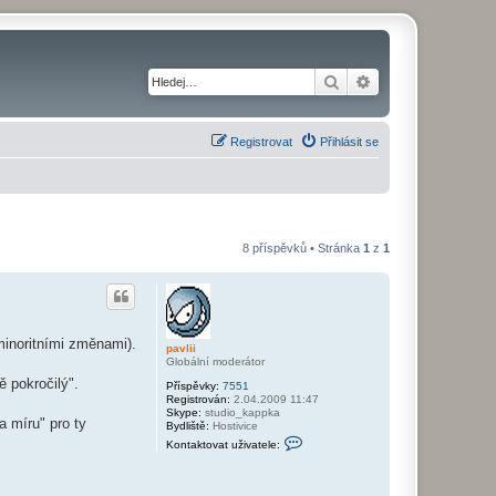
Hledat
Pokročilé hledání
Registrovat
Přihlásit se
8 příspěvků • Stránka
1
z
1
minoritními změnami).
pavlii
Globální moderátor
 pokročilý".
Příspěvky:
7551
Registrován:
2.04.2009 11:47
Skype:
studio_kappka
a míru" pro ty
Bydliště:
Hostivice
K
Kontaktovat uživatele:
o
n
t
a