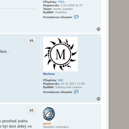
Příspěvky:
7551
Registrován:
2.04.2009 11:47
Skype:
studio_kappka
Bydliště:
Hostivice
K
Kontaktovat uživatele:
o
n
t
N
a
a
k
t
h
o
o
v
r
a
u
t
ara...
u
ž
i
v
a
t
Michnov
e
l
Příspěvky:
345
e
Registrován:
21.01.2017 17:06
p
Bydliště:
Vážany nad Litavou
a
K
v
Kontaktovat uživatele:
o
l
n
N
i
t
i
a
a
h
k
o
t
r
o
v
u
prostředí jiného
a
pavlii
t
e být dost dobrý ve
Globální moderátor
u