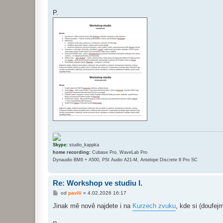
P.
Skype:
studio_kappka
home recording:
Cubase Pro, WaveLab Pro
Dynaudio BM6 + A500, PSI Audio A21-M, Antelope Discrete 8 Pro SC
Re: Workshop ve studiu I.
P
od
pavlii
»
4.02.2026 16:17
ř
í
Jinak mě nově najdete i na
Kurzech zvuku
, kde si (doufej
s
p
ě