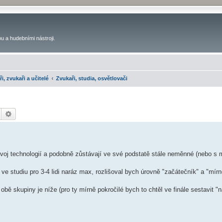
u a hudebními nástroji.
ři, zvukaři a učitelé
Zvukaři, studia, osvětlovači
Hledat
Pokročilé hledání
ývoj technologií a podobně zůstávají ve své podstatě stále neměnné (nebo s 
studiu pro 3-4 lidi naráz max, rozlišoval bych úrovně "začátečník" a "mírně
bě skupiny je níže (pro ty mírně pokročilé bych to chtěl ve finále sestavit "n