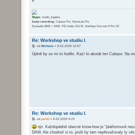
P.
v
e
k
Skype:
studio_kappka
home recording:
Cubase Pro, WaveLab Pro
Dynaudio BM6 + A500, PSI Audio A21-M, Antelope Discrete 8 Pro SC
Re: Workshop ve studiu I.
P
od
Michnov
»
8.02.2026 10:57
ř
í
Úplně by se mi to hodilo. Kazí to akorát ten Cubase. Na 
s
p
ě
v
e
k
Re: Workshop ve studiu I.
P
od
pavlii
»
9.02.2026 9:23
ř
í
njn. Každopádně obecné know-how je "platformově nezávi
s
DAW. Ale zhodnoť si to, jestli by tam nepřevažovaly ty věc
p