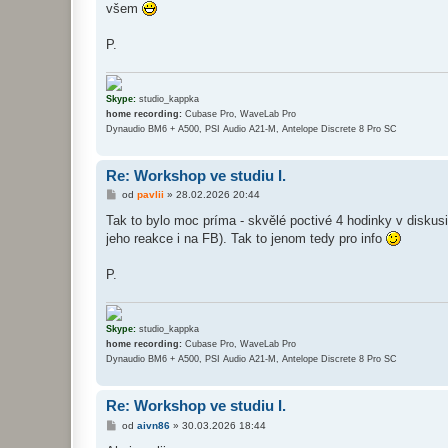
ě
všem
v
e
k
P.
Skype:
studio_kappka
home recording:
Cubase Pro, WaveLab Pro
Dynaudio BM6 + A500, PSI Audio A21-M, Antelope Discrete 8 Pro SC
Re: Workshop ve studiu I.
P
od
pavlii
»
28.02.2026 20:44
ř
í
Tak to bylo moc príma - skvělé poctivé 4 hodinky v diskus
s
jeho reakce i na FB). Tak to jenom tedy pro info
p
ě
v
P.
e
k
Skype:
studio_kappka
home recording:
Cubase Pro, WaveLab Pro
Dynaudio BM6 + A500, PSI Audio A21-M, Antelope Discrete 8 Pro SC
Re: Workshop ve studiu I.
P
od
aivn86
»
30.03.2026 18:44
ř