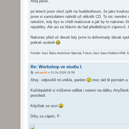
í
Ahoj pavlii,
s
p
ě
po letech jsem vlezl zpět na hudebniforum, že jako kouknu 
v
jsme si samizdatem nahráli už několik CD. To nic nemění
e
k
netuším, kdy bys to chtěl realizovat a jak by to nakonec š
republiky. Ale asi se hlásím do řad předběžných zájemců
Nakonec před už deseti lety jsme tu dohromady dávali spo
potkali osobně
Fender Jazz Bass American Special, Fokus Jazz bass fretless+RM,
Re: Workshop ve studiu I.
P
od
pavlii
»
21.04.2026 16:56
ř
í
Ahoj - odpověď mi unikla, pardon
moc rád tě poznám a z
s
p
ě
Každopádně si můžeme udělat i seanci na dálku, AnyDesk n
v
prostředí.
e
k
Kdyžtak se ozvi
Díky za zájem, P.