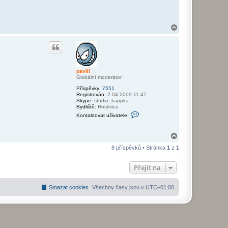
o
v
a
t
u
N
ž
a
i
h
v
o
a
r
t
u
e
l
pavlii
e
Globální moderátor
p
a
Příspěvky:
7551
v
Registrován:
2.04.2009 11:47
l
Skype:
studio_kappka
i
Bydliště:
Hostivice
i
K
Kontaktovat uživatele:
o
n
t
N
a
a
k
8 příspěvků • Stránka
1
z
1
t
h
o
o
v
r
Přejít na
a
u
t
u
ž
Smazat cookies
Všechny časy jsou v
UTC+01:00
i
v
a
t
e
l