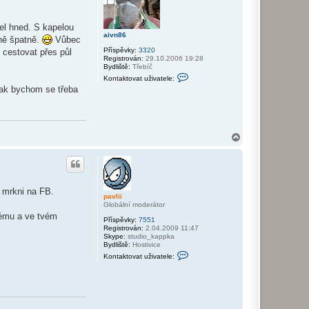
ž
i
v
šel hned. S kapelou
a
aivn86
t
ně špatně.
Vůbec
e
Příspěvky:
3320
 cestovat přes půl
l
Registrován:
29.10.2006 19:28
e
Bydliště:
Třebíč
p
K
a
Kontaktovat uživatele:
o
v
tak bychom se třeba
n
l
t
i
a
i
k
t
o
N
v
a
a
h
t
o
u
ž
r
i
u
 mrkni na FB.
v
pavlii
a
Globální moderátor
t
tému a ve tvém
e
Příspěvky:
7551
l
Registrován:
2.04.2009 11:47
e
Skype:
studio_kappka
a
Bydliště:
Hostivice
i
K
v
Kontaktovat uživatele:
o
n
n
8
t
6
a
k
t