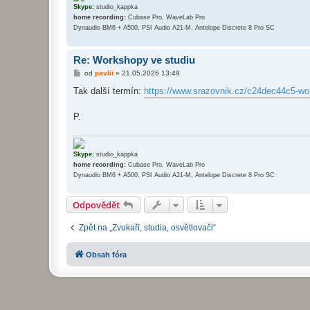
Skype:
studio_kappka
home recording:
Cubase Pro, WaveLab Pro
Dynaudio BM6 + A500, PSI Audio A21-M, Antelope Discrete 8 Pro SC
Re: Workshopy ve studiu
P
od
pavlii
»
21.05.2026 13:49
ř
í
Tak další termín:
https://www.srazovnik.cz/c24dec44c5-wor 
s
p
ě
P.
v
e
k
Skype:
studio_kappka
home recording:
Cubase Pro, WaveLab Pro
Dynaudio BM6 + A500, PSI Audio A21-M, Antelope Discrete 8 Pro SC
Odpovědět
Zpět na „Zvukaři, studia, osvětlovači“
Obsah fóra