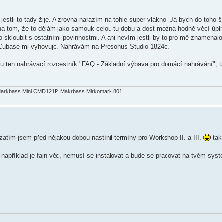
jestli to tady žije. A zrovna narazím na tohle super vlákno. Já bych do toho 
 na tom, že to dělám jako samouk celou tu dobu a dost možná hodně věcí úpl
lo skloubit s ostatními povinnostmi. A ani nevím jestli by to pro mě znamenalo
. Cubase mi vyhovuje. Nahrávám na Presonus Studio 1824c.
lu ten nahrávací rozcestník "FAQ - Základní výbava pro domácí nahrávání", 
 Markbass Mini CMD121P, Makrbass Mirkomark 801
atím jsem před nějakou dobou nastínil termíny pro Workshop II. a III.
tak
apříklad je fajn věc, nemusí se instalovat a bude se pracovat na tvém sys