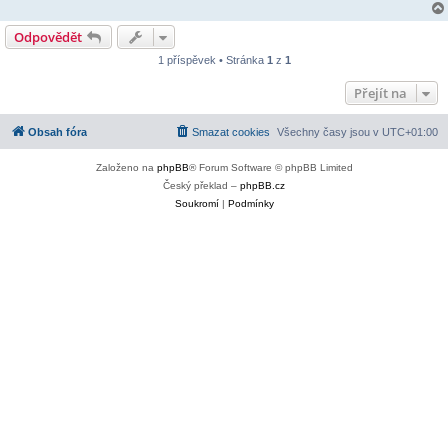
Odpovědět
1 příspěvek • Stránka
1
z
1
Přejít na
Obsah fóra
Smazat cookies
Všechny časy jsou v
UTC+01:00
Založeno na
phpBB
® Forum Software © phpBB Limited
Český překlad –
phpBB.cz
Soukromí
|
Podmínky