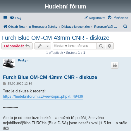
Hudební fórum
FAQ
Registrovat
Přihlásit se
H
Obsah fóra
:: Recenze a články
Diskuze k recenzím
Recenze Vaší výbavy
l
Furch Blue OM-CM 43mm CNR - diskuze
e
Hledat
Pokročilé 
Odpovědět
d
1 příspěvek • Stránka
1
z
1
a
Prskyn
t
Furch Blue OM-CM 43mm CNR - diskuze
P
25.05.2026 12:39
ř
í
Toto je diskuze k recenzi:
s
https://hudebniforum.cz/viewtopic.php?t=49439
p
ě
v
-------------
e
k
Ale to je od tebe tuze hezké... a možná tě potěší, že svého
nejoblíbenějšího FURCHa (Blue D-SA) jsem neseřizoval již 5 let... a stále
drží.