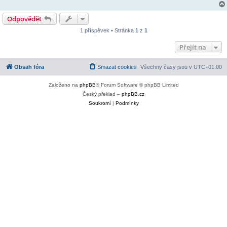
Odpovědět
1 příspěvek • Stránka
1
z
1
Přejít na
Obsah fóra
Smazat cookies
Všechny časy jsou v
UTC+01:00
Založeno na
phpBB
® Forum Software © phpBB Limited
Český překlad –
phpBB.cz
Soukromí
|
Podmínky