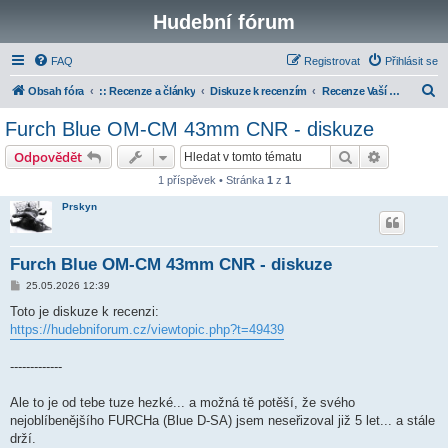
Hudební fórum
FAQ
Registrovat
Přihlásit se
H
Obsah fóra
:: Recenze a články
Diskuze k recenzím
Recenze Vaší výbavy
l
Furch Blue OM-CM 43mm CNR - diskuze
e
Hledat
Pokročilé 
Odpovědět
d
1 příspěvek • Stránka
1
z
1
a
Prskyn
t
Furch Blue OM-CM 43mm CNR - diskuze
P
25.05.2026 12:39
ř
í
Toto je diskuze k recenzi:
s
https://hudebniforum.cz/viewtopic.php?t=49439
p
ě
v
-------------
e
k
Ale to je od tebe tuze hezké... a možná tě potěší, že svého
nejoblíbenějšího FURCHa (Blue D-SA) jsem neseřizoval již 5 let... a stále
drží.